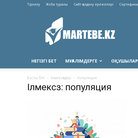
Тіркелу
Жоба туралы
Сайт қолдану ережелері
Сертифика
Martebe.kz
білім
сайты
НЕГІЗГІ БЕТ
МҰҒАЛІМДЕРГЕ
ОҚУШЫЛАР
Басты бет
Ілмексөздер
популяция
Ілмексөз: популяция