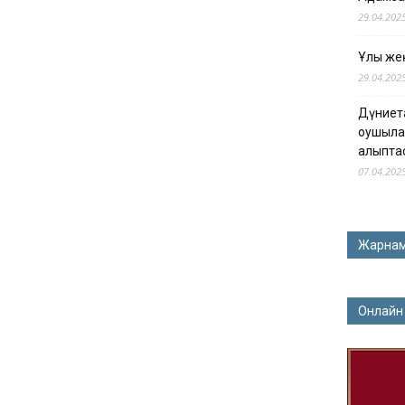
29.04.202
Ұлы жең
29.04.202
Дүниет
оқушыла
қалыпта
07.04.202
Жарна
Онлайн