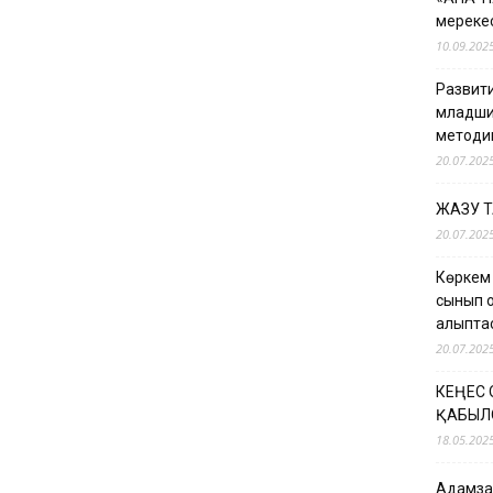
мерекес
10.09.202
Развити
младши
методи
20.07.202
ЖАЗУ 
20.07.202
Көркем
сынып о
қалыпт
20.07.202
КЕҢЕС
ҚАБЫЛ
18.05.202
Адамзат