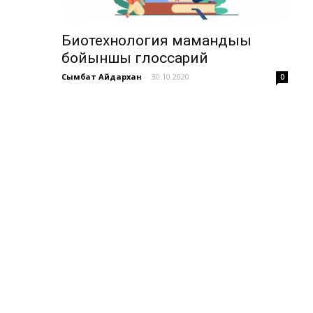
Биотехнология мамандығы
бойыншы глоссарий
Сымбат Айдархан
-
30.10.2020
0