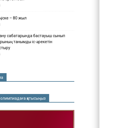
5
іске – 80 жыл
5
ану сабақтарында бастауыш сынып
рының танымдық іс-әрекетін
стыру
5
ма
 олимпиадаға қатысыңыз