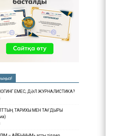
рыңыз!
ЛОГИНГ ЕМЕС, ДӘЛ ЖУРНАЛИСТИКА?
6
ҰЛТТЫҢ ТАРИХЫ МЕН ТАҒДЫРЫ
ма)
5
ІЛІМ – АЙБЫНЫМ» атты тілдер