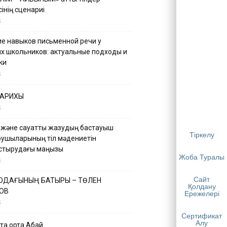
інің сценариі
5
е навыков письменной речи у
х школьников: актуальные подходы и
ки
5
ТАРИХЫ
5
 және сауатты жазудың бастауыш
Тіркелу
қушыларының тіл мәдениетін
астырудағы маңызы
Жоба Туралы
5
Сайт
 ОДАҒЫНЫҢ БАТЫРЫ – ТӨЛЕН
Қолдану
ОВ
Ережелері
5
Сертификат
Алу
қа ортақ Абай