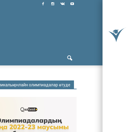
ликалық онлайн олимпиадалар өтуде