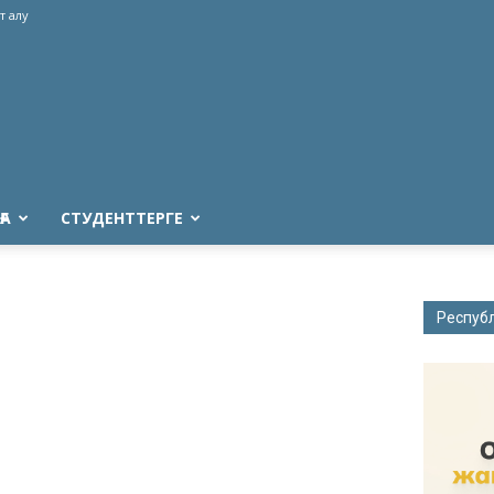
т алу
ҒА
СТУДЕНТТЕРГЕ
Респуб