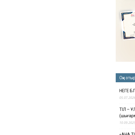
Оқи оты
НЕГЕ Б
05.07.202
ТІЛ – 
(шығар
10.09.202
«АНА Т