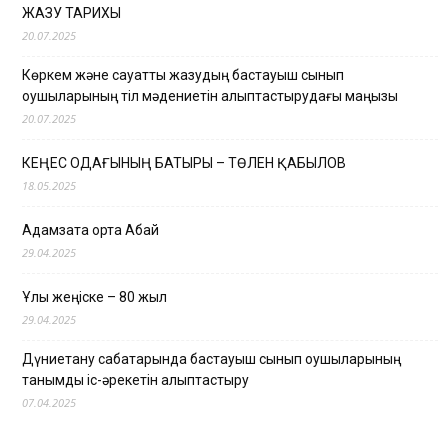
ЖАЗУ ТАРИХЫ
20.07.2025
Көркем және сауатты жазудың бастауыш сынып
оқушыларының тіл мәдениетін қалыптастырудағы маңызы
20.07.2025
КЕҢЕС ОДАҒЫНЫҢ БАТЫРЫ – ТӨЛЕН ҚАБЫЛОВ
18.05.2025
Адамзатқа ортақ Абай
29.04.2025
Ұлы жеңіске – 80 жыл
29.04.2025
Дүниетану сабақтарында бастауыш сынып оқушыларының
танымдық іс-әрекетін қалыптастыру
07.04.2025