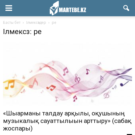
Басты бет
Ілмексөздер
ре
Ілмексөз: ре
«Шығарманы талдау арқылы, оқушының
музыкалық сауаттылығын арттыру» (сабақ
жоспары)