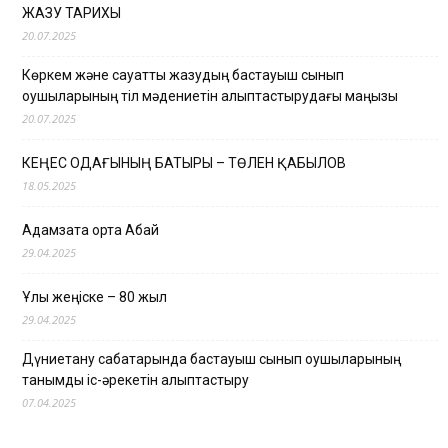
ЖАЗУ ТАРИХЫ
20.07.2025
Көркем және сауатты жазудың бастауыш сынып
оқушыларының тіл мәдениетін қалыптастырудағы маңызы
20.07.2025
КЕҢЕС ОДАҒЫНЫҢ БАТЫРЫ – ТӨЛЕН ҚАБЫЛОВ
18.05.2025
Адамзатқа ортақ Абай
29.04.2025
Ұлы жеңіске – 80 жыл
29.04.2025
Дүниетану сабақтарында бастауыш сынып оқушыларының
танымдық іс-әрекетін қалыптастыру
07.04.2025