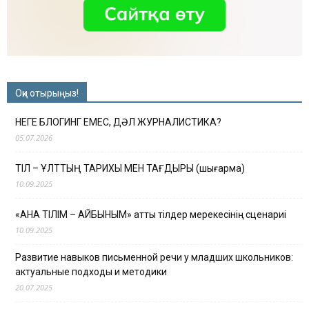
Оқи отырыңыз!
НЕГЕ БЛОГИНГ ЕМЕС, ДӘЛ ЖУРНАЛИСТИКА?
05.07.2026
ТІЛ – ҰЛТТЫҢ ТАРИХЫ МЕН ТАҒДЫРЫ (шығарма)
10.09.2025
«АНА ТІЛІМ – АЙБЫНЫМ» атты тілдер мерекесінің сценариі
10.09.2025
Развитие навыков письменной речи у младших школьников:
актуальные подходы и методики
20.07.2025