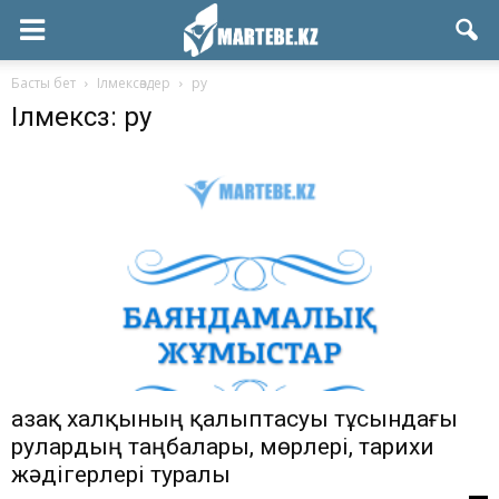
Басты бет
Ілмексөздер
ру
Ілмексөз: ру
Қазақ халқының қалыптасуы тұсындағы
рулардың таңбалары, мөрлері, тарихи
жәдігерлері туралы