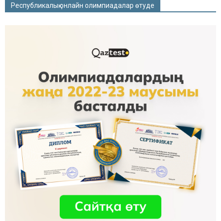
Республикалық онлайн олимпиадалар өтуде