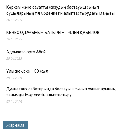
Көркем және сауатты жазудың бастауыш сынып
оқушыларының тіл мәдениетін қалыптастырудағы маңызы
20.07.2025
КЕҢЕС ОДАҒЫНЫҢ БАТЫРЫ – ТӨЛЕН ҚАБЫЛОВ
18.05.2025
Адамзатқа ортақ Абай
29.04.2025
Ұлы жеңіске – 80 жыл
29.04.2025
Дүниетану сабақтарында бастауыш сынып оқушыларының
танымдық іс-әрекетін қалыптастыру
07.04.2025
Жарнама