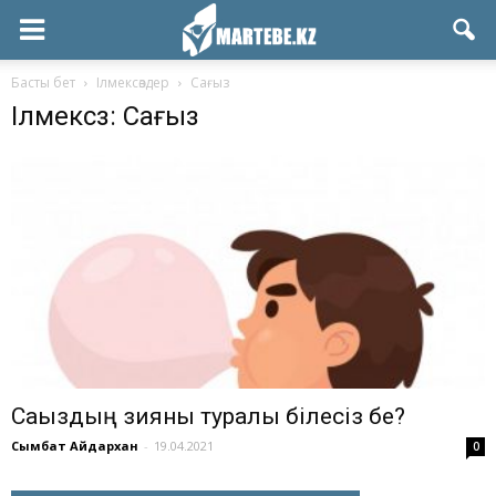
Басты бет
Ілмексөздер
Сағыз
Ілмексөз: Сағыз
Сағыздың зияны туралы білесіз бе?
Сымбат Айдархан
-
19.04.2021
0