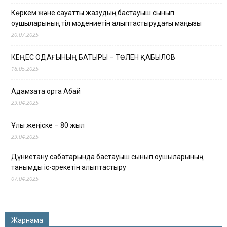
Көркем және сауатты жазудың бастауыш сынып
оқушыларының тіл мәдениетін қалыптастырудағы маңызы
20.07.2025
КЕҢЕС ОДАҒЫНЫҢ БАТЫРЫ – ТӨЛЕН ҚАБЫЛОВ
18.05.2025
Адамзатқа ортақ Абай
29.04.2025
Ұлы жеңіске – 80 жыл
29.04.2025
Дүниетану сабақтарында бастауыш сынып оқушыларының
танымдық іс-әрекетін қалыптастыру
07.04.2025
Жарнама