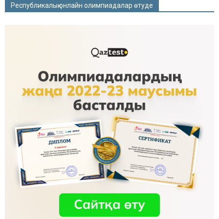
Республикалық онлайн олимпиадалар өтуде