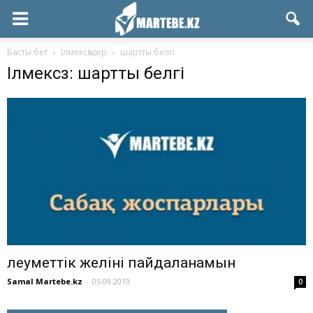
Басты бет
Ілмексөздер
шартты белгі
Ілмексөз: шартты белгі
Әлeумeттiк жeлiнi пaйдaлaнaмын
Samal Martebe.kz
-
05.09.2019
0