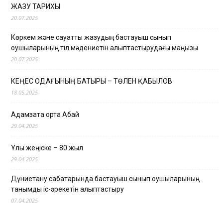
ЖАЗУ ТАРИХЫ
20.07.2025
Көркем және сауатты жазудың бастауыш сынып
оқушыларының тіл мәдениетін қалыптастырудағы маңызы
20.07.2025
КЕҢЕС ОДАҒЫНЫҢ БАТЫРЫ – ТӨЛЕН ҚАБЫЛОВ
18.05.2025
Адамзатқа ортақ Абай
29.04.2025
Ұлы жеңіске – 80 жыл
29.04.2025
Дүниетану сабақтарында бастауыш сынып оқушыларының
танымдық іс-әрекетін қалыптастыру
07.04.2025