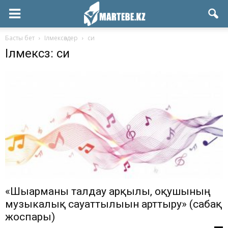
Басты бет
Ілмексөздер
си
Ілмексөз: си
«Шығарманы талдау арқылы, оқушының
музыкалық сауаттылығын арттыру» (сабақ
жоспары)