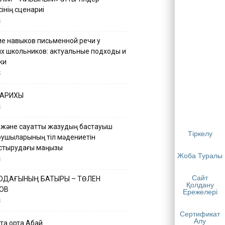
інің сценариі
5
е навыков письменной речи у
х школьников: актуальные подходы и
ки
5
ТАРИХЫ
5
 және сауатты жазудың бастауыш
Тіркелу
қушыларының тіл мәдениетін
астырудағы маңызы
Жоба Туралы
5
Сайт
 ОДАҒЫНЫҢ БАТЫРЫ – ТӨЛЕН
Қолдану
ОВ
Ережелері
5
Сертификат
Алу
қа ортақ Абай