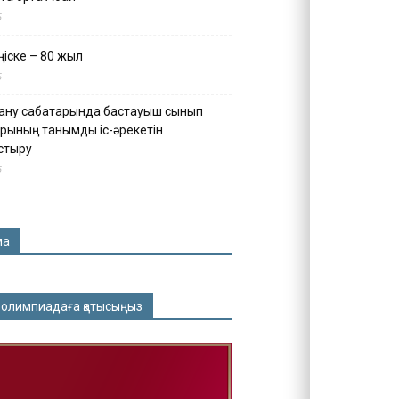
5
іске – 80 жыл
5
ану сабақтарында бастауыш сынып
рының танымдық іс-әрекетін
стыру
5
ма
 олимпиадаға қатысыңыз