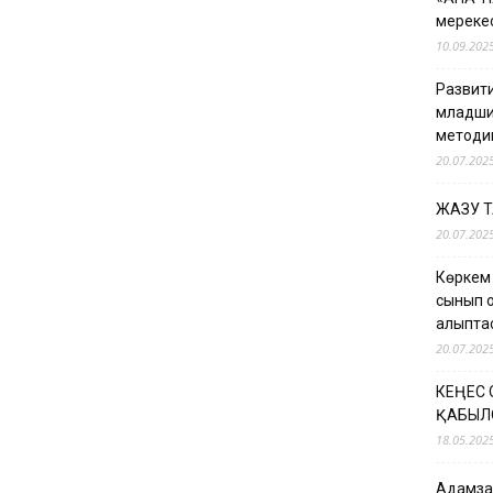
мерекес
10.09.202
Развити
младши
методи
20.07.202
ЖАЗУ 
20.07.202
Көркем
сынып о
қалыпт
20.07.202
КЕҢЕС
ҚАБЫЛ
18.05.202
Адамзат