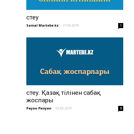
Үстеу
Samal Martebe.kz
-
27.09.2019
1
Үстеу. Қазақ тілінен сабақ
жоспары
Рауан Ризуан
-
05.09.2019
0