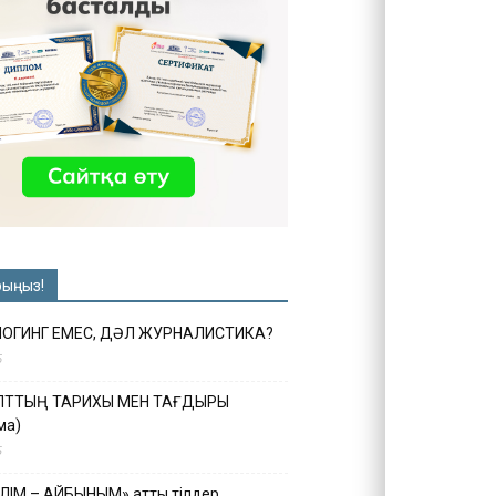
рыңыз!
ЛОГИНГ ЕМЕС, ДӘЛ ЖУРНАЛИСТИКА?
6
ҰЛТТЫҢ ТАРИХЫ МЕН ТАҒДЫРЫ
ма)
5
ІЛІМ – АЙБЫНЫМ» атты тілдер