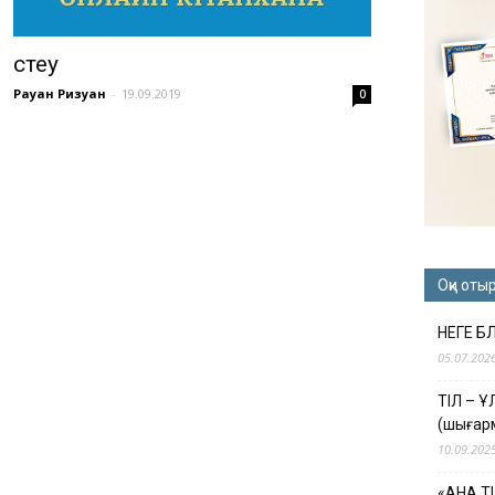
Үстеу
Рауан Ризуан
-
19.09.2019
0
Оқи оты
НЕГЕ Б
05.07.202
ТІЛ – 
(шығар
10.09.202
«АНА Т