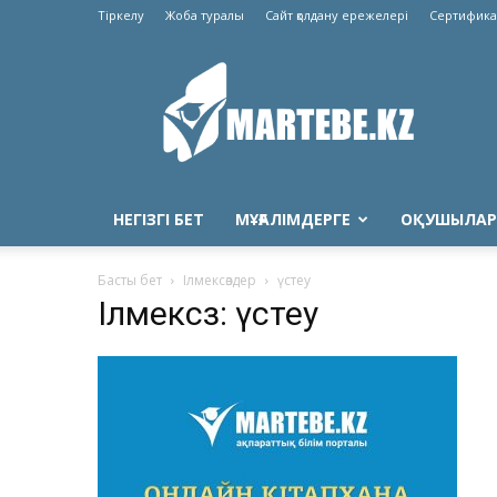
Тіркелу
Жоба туралы
Сайт қолдану ережелері
Сертифика
Martebe.kz
білім
сайты
НЕГІЗГІ БЕТ
МҰҒАЛІМДЕРГЕ
ОҚУШЫЛАР
Басты бет
Ілмексөздер
үстеу
Ілмексөз: үстеу