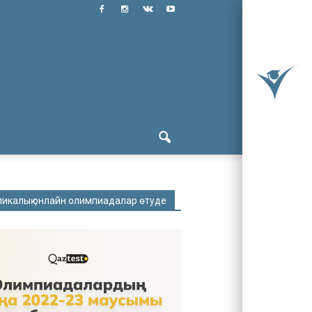
ликалық онлайн олимпиадалар өтуде