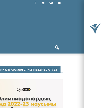
ликалық онлайн олимпиадалар өтуде