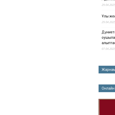
29.04.202
Ұлы жең
29.04.202
Дүниет
оқушыла
қалыпта
07.04.202
Жарна
Онлайн