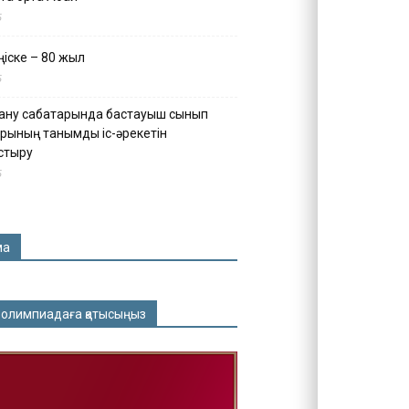
5
іске – 80 жыл
5
ану сабақтарында бастауыш сынып
рының танымдық іс-әрекетін
стыру
5
ма
 олимпиадаға қатысыңыз