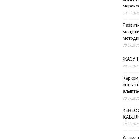
мерекес
10.09.202
Развити
младши
методи
20.07.202
ЖАЗУ 
20.07.202
Көркем
сынып о
қалыпт
20.07.202
КЕҢЕС
ҚАБЫЛ
18.05.202
Адамзат