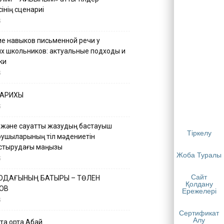
інің сценариі
5
е навыков письменной речи у
х школьников: актуальные подходы и
ки
5
ТАРИХЫ
5
 және сауатты жазудың бастауыш
Тіркелу
қушыларының тіл мәдениетін
астырудағы маңызы
Жоба Туралы
5
Сайт
 ОДАҒЫНЫҢ БАТЫРЫ – ТӨЛЕН
Қолдану
ОВ
Ережелері
5
Сертификат
Алу
қа ортақ Абай