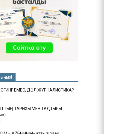
рыңыз!
ЛОГИНГ ЕМЕС, ДӘЛ ЖУРНАЛИСТИКА?
6
ҰЛТТЫҢ ТАРИХЫ МЕН ТАҒДЫРЫ
ма)
5
ІЛІМ – АЙБЫНЫМ» атты тілдер