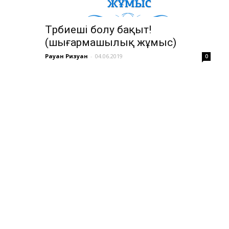
Тәрбиеші болу бақыт!
(шығармашылық жұмыс)
Рауан Ризуан
-
04.06.2019
0