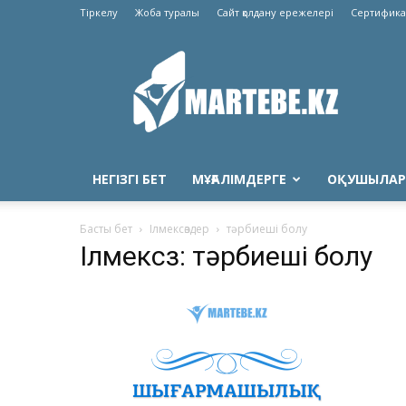
Тіркелу
Жоба туралы
Сайт қолдану ережелері
Сертифика
Martebe.kz
білім
сайты
НЕГІЗГІ БЕТ
МҰҒАЛІМДЕРГЕ
ОҚУШЫЛАР
Басты бет
Ілмексөздер
тәрбиеші болу
Ілмексөз: тәрбиеші болу