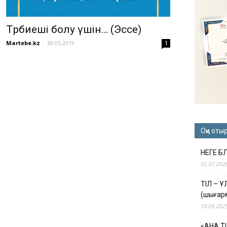
Тәрбиеші болу үшін… (Эссе)
Martebe.kz
-
30.05.2019
1
Оқи оты
НЕГЕ Б
05.07.202
ТІЛ – 
(шығар
10.09.202
«АНА Т