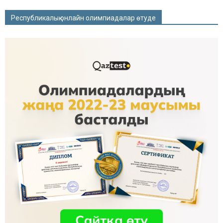
Республикалық онлайн олимпиадалар өтуде