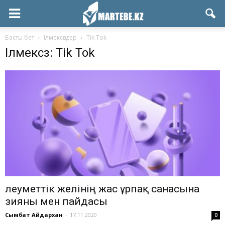
Басты бет
Ілмексөздер
Tik Tok
Ілмексөз: Tik Tok
Әлеуметтік желінің жас ұрпақ санасына
зияны мен пайдасы
Сымбат Айдархан
-
17.11.2020
0