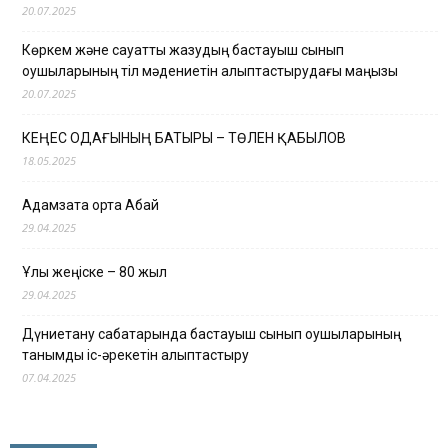
20.07.2025
Көркем және сауатты жазудың бастауыш сынып
оқушыларының тіл мәдениетін қалыптастырудағы маңызы
20.07.2025
КЕҢЕС ОДАҒЫНЫҢ БАТЫРЫ – ТӨЛЕН ҚАБЫЛОВ
18.05.2025
Адамзатқа ортақ Абай
29.04.2025
Ұлы жеңіске – 80 жыл
29.04.2025
Дүниетану сабақтарында бастауыш сынып оқушыларының
танымдық іс-әрекетін қалыптастыру
07.04.2025