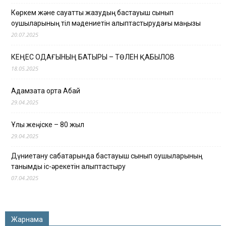
Көркем және сауатты жазудың бастауыш сынып
оқушыларының тіл мәдениетін қалыптастырудағы маңызы
20.07.2025
КЕҢЕС ОДАҒЫНЫҢ БАТЫРЫ – ТӨЛЕН ҚАБЫЛОВ
18.05.2025
Адамзатқа ортақ Абай
29.04.2025
Ұлы жеңіске – 80 жыл
29.04.2025
Дүниетану сабақтарында бастауыш сынып оқушыларының
танымдық іс-әрекетін қалыптастыру
07.04.2025
Жарнама