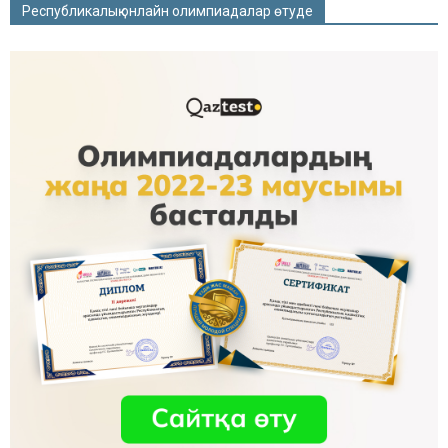
Республикалық онлайн олимпиадалар өтуде