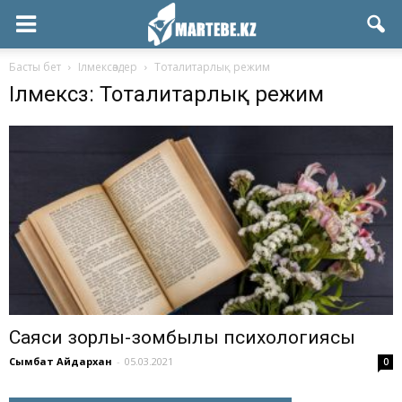
Басты бет
Ілмексөздер
Тоталитарлық режим
Ілмексөз: Тоталитарлық режим
Саяси зорлық-зомбылық психологиясы
Сымбат Айдархан
-
05.03.2021
0