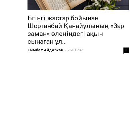
Бүгінгі жастар бойынан
Шортанбай Қанайұлының «Зар
заман» өлеңіндегі ақын
сынаған ұл...
Сымбат Айдархан
-
25.01.2021
0