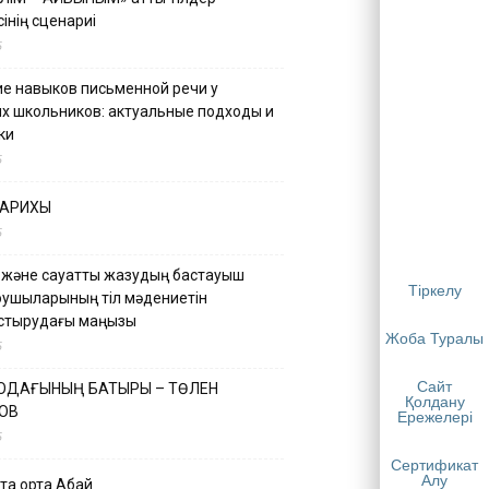
інің сценариі
5
е навыков письменной речи у
х школьников: актуальные подходы и
ки
5
ТАРИХЫ
5
 және сауатты жазудың бастауыш
Тіркелу
қушыларының тіл мәдениетін
астырудағы маңызы
Жоба Туралы
5
Сайт
 ОДАҒЫНЫҢ БАТЫРЫ – ТӨЛЕН
Қолдану
ОВ
Ережелері
5
Сертификат
Алу
қа ортақ Абай