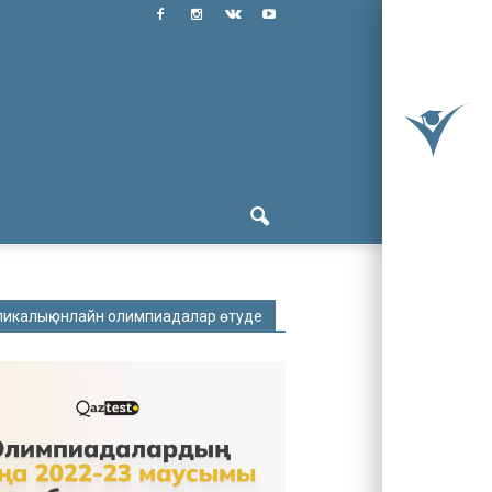
ликалық онлайн олимпиадалар өтуде