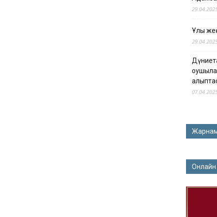
29.04.202
Ұлы жең
29.04.202
Дүниет
оқушыла
қалыпта
07.04.202
Жарна
Онлайн