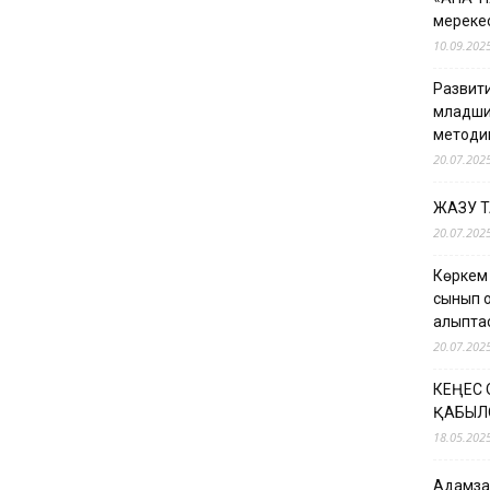
мерекес
10.09.202
Развити
младши
методи
20.07.202
ЖАЗУ 
20.07.202
Көркем
сынып о
қалыпт
20.07.202
КЕҢЕС
ҚАБЫЛ
18.05.202
Адамзат