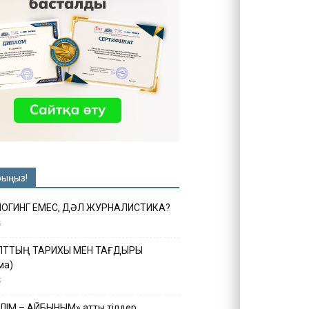
рыңыз!
ЛОГИНГ ЕМЕС, ДӘЛ ЖУРНАЛИСТИКА?
6
ҰЛТТЫҢ ТАРИХЫ МЕН ТАҒДЫРЫ
ма)
5
ІЛІМ – АЙБЫНЫМ» атты тілдер