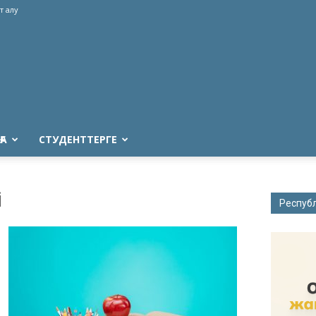
т алу
ҒА
СТУДЕНТТЕРГЕ
і
Респуб