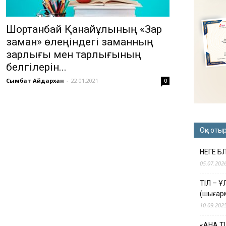
Шортанбай Қанайұлының «Зар
заман» өлеңіндегі заманның
зарлығы мен тарлығының
белгілерін...
Сымбат Айдархан
-
22.01.2021
0
Оқи оты
НЕГЕ Б
05.07.202
ТІЛ – 
(шығар
10.09.202
«АНА Т