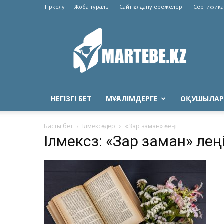
Тіркелу
Жоба туралы
Сайт қолдану ережелері
Сертифика
Martebe.kz
білім
сайты
НЕГІЗГІ БЕТ
МҰҒАЛІМДЕРГЕ
ОҚУШЫЛАР
Басты бет
Ілмексөздер
«Зар заман» өлеңі
Ілмексөз: «Зар заман» өлең