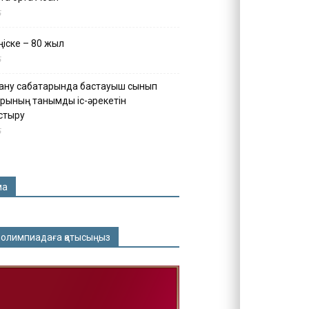
5
іске – 80 жыл
5
ану сабақтарында бастауыш сынып
рының танымдық іс-әрекетін
стыру
5
ма
 олимпиадаға қатысыңыз