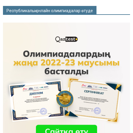
Республикалық онлайн олимпиадалар өтуде