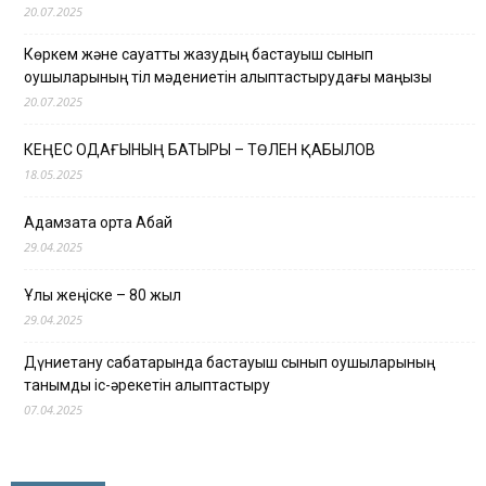
20.07.2025
Көркем және сауатты жазудың бастауыш сынып
оқушыларының тіл мәдениетін қалыптастырудағы маңызы
20.07.2025
КЕҢЕС ОДАҒЫНЫҢ БАТЫРЫ – ТӨЛЕН ҚАБЫЛОВ
18.05.2025
Адамзатқа ортақ Абай
29.04.2025
Ұлы жеңіске – 80 жыл
29.04.2025
Дүниетану сабақтарында бастауыш сынып оқушыларының
танымдық іс-әрекетін қалыптастыру
07.04.2025