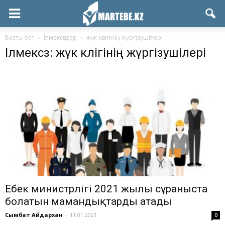
Басты бет
Ілмексөздер
жүк көлігінің жүргізушілері
Ілмексөз: жүк көлігінің жүргізушілері
Еңбек министрлігі 2021 жылы сұраныста
болатын мамандықтарды атады
Сымбат Айдархан
-
11.01.2021
0