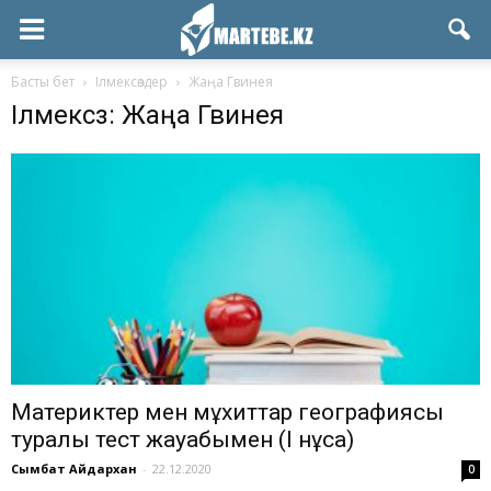
Басты бет
Ілмексөздер
Жаңа Гвинея
Ілмексөз: Жаңа Гвинея
Материктер мен мұхиттар географиясы
туралы тест жауабымен (І нұсқа)
Сымбат Айдархан
-
22.12.2020
0