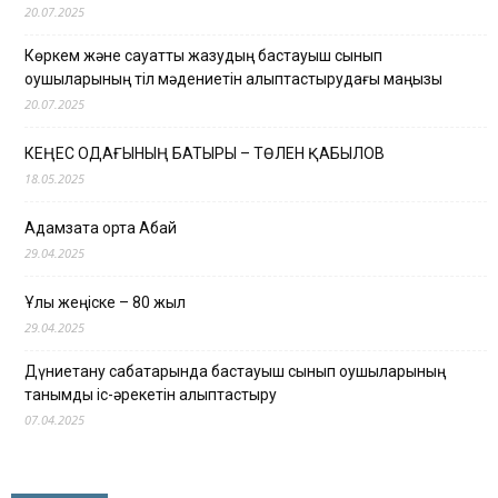
20.07.2025
Көркем және сауатты жазудың бастауыш сынып
оқушыларының тіл мәдениетін қалыптастырудағы маңызы
20.07.2025
КЕҢЕС ОДАҒЫНЫҢ БАТЫРЫ – ТӨЛЕН ҚАБЫЛОВ
18.05.2025
Адамзатқа ортақ Абай
29.04.2025
Ұлы жеңіске – 80 жыл
29.04.2025
Дүниетану сабақтарында бастауыш сынып оқушыларының
танымдық іс-әрекетін қалыптастыру
07.04.2025