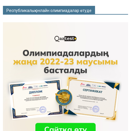
Республикалық онлайн олимпиадалар өтуде