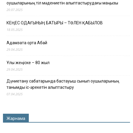
оқушыларының тіл мәдениетін қалыптастырудағы маңызы
20.07.2025
КЕҢЕС ОДАҒЫНЫҢ БАТЫРЫ – ТӨЛЕН ҚАБЫЛОВ
18.05.2025
Адамзатқа ортақ Абай
29.04.2025
Ұлы жеңіске – 80 жыл
29.04.2025
Дүниетану сабақтарында бастауыш сынып оқушыларының
танымдық іс-әрекетін қалыптастыру
07.04.2025
Жарнама