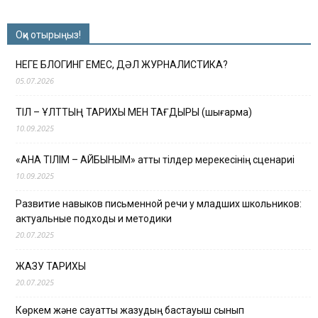
Оқи отырыңыз!
НЕГЕ БЛОГИНГ ЕМЕС, ДӘЛ ЖУРНАЛИСТИКА?
05.07.2026
ТІЛ – ҰЛТТЫҢ ТАРИХЫ МЕН ТАҒДЫРЫ (шығарма)
10.09.2025
«АНА ТІЛІМ – АЙБЫНЫМ» атты тілдер мерекесінің сценариі
10.09.2025
Развитие навыков письменной речи у младших школьников:
актуальные подходы и методики
20.07.2025
ЖАЗУ ТАРИХЫ
20.07.2025
Көркем және сауатты жазудың бастауыш сынып