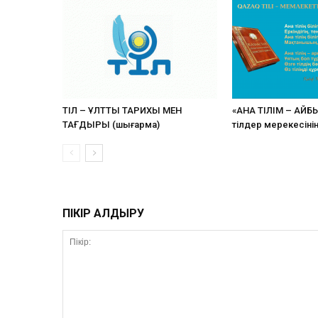
ТІЛ – ҰЛТТЫҢ ТАРИХЫ МЕН
«АНА ТІЛІМ – АЙБ
ТАҒДЫРЫ (шығарма)
тілдер мерекесіні
ПІКІР ҚАЛДЫРУ