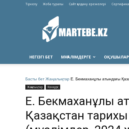
Тіркелу
Жоба туралы
Сайт қолдану ережелері
Сертифика
Martebe.kz
білім
сайты
НЕГІЗГІ БЕТ
МҰҒАЛІМДЕРГЕ
ОҚУШЫЛАР
Басты бет
Жаңалықтар
Е. Бекмаханұлы атындағы Қаза
Жаңалықтар
Конкурс
Е. Бекмаханұлы а
Қазақстан тарих