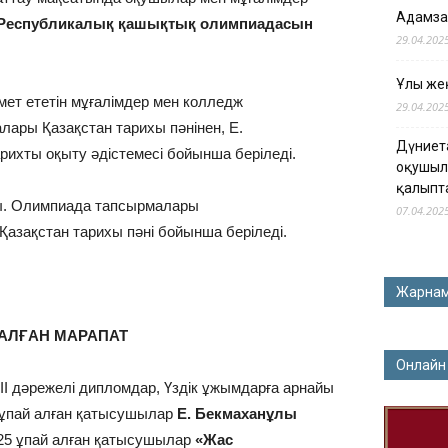
Адамза
VI Республикалық қашықтық олимпиадасын
29.04.202
Ұлы жең
мет ететін мұғалімдер мен колледж
29.04.202
ары Қазақстан тарихы пәнінен, Е.
Дүниет
ихты оқыту әдістемесі бойынша беріледі.
оқушыл
қалыпт
ы. Олимпиада тапсырмалары
07.04.202
азақстан тарихы пәні бойынша беріледі.
Жарна
АЛҒАН МАРАПАТ
Онлайн
ІІІ дәрежелі дипломдар, Үздік ұжымдарға арнайы
ы ұпай алған қатысушылар
Е. Бекмаханұлы
-25 ұпай алған қатысушылар
«Жас