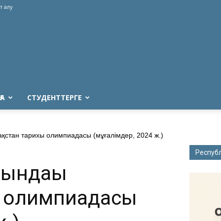
т алу
ҒА
СТУДЕНТТЕРГЕ
қстан тарихы олимпиадасы (мұғалімдер, 2024 ж.)
Респуб
тындағы
ы олимпиадасы