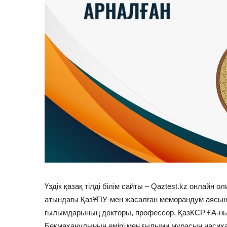
Үздік қазақ тілді білім сайты – Qaztest.kz онлайн
атындағы ҚазҰПУ-мен жасалған меморандум аясын
ғылымдарының докторы, профессор, ҚазКСР ҒА-ны
Бекмаханұлының өмірі мен ғылыми мұрасын насих