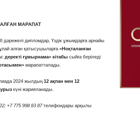
НАЛҒАН МАРАПАТ
ІІІ дәрежелі дипломдар, Үздік ұжымдарға арнайы
 ұпай алған қатысушыларға
«Ноқталанған
: деректі ғұмырнама» кітабы
сыйға беріледі
мотасымен»
марапатталады.
пиада 2024 жылдың
12 ақпан мен 12
аурыз
күні жарияланады.
22; +7 775 998 83 87
телефондары арқылы