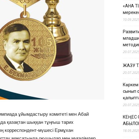
«АНА Т
мерекес
10.09.202
Развити
младши
методи
20.07.202
ЖАЗУ 
20.07.202
Көркем
сынып 
қалыпт
20.07.202
 олимпиада ұйымдастыру комитеті мен Абай
КЕҢЕС
да қазақтан шыққан тұңғыш тарих
ҚАБЫЛО
ң корреспондент-мүшесі Ермұхан
18.05.202
аттау мақсатында оқушылар мен мұғалімдер