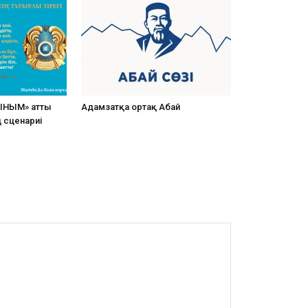
ЫНЫМ» атты
Адамзатқа ортақ Абай
ң сценариі