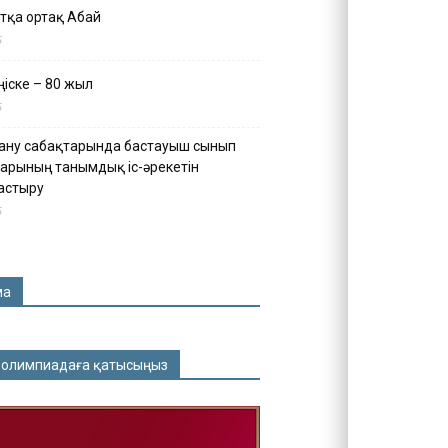
тқа ортақ Абай
5
іске – 80 жыл
5
ану сабақтарында бастауыш сынып
арының танымдық іс-әрекетін
астыру
5
ма
 олимпиадаға қатысыңыз