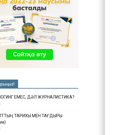
ырыңыз!
ЛОГИНГ ЕМЕС, ДӘЛ ЖУРНАЛИСТИКА?
6
ҰЛТТЫҢ ТАРИХЫ МЕН ТАҒДЫРЫ
ма)
5