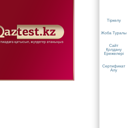
Тіркелу
Жоба Туралы
Сайт
Қолдану
Ережелері
Сертификат
Алу