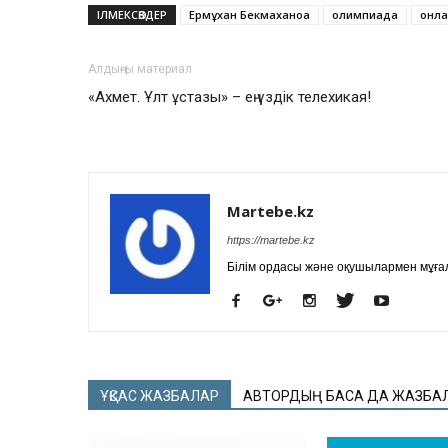
ІЛМЕКСӨЗДЕР
Ермұхан Бекмаханоа
олимпиада
онла
Алдыңғы материал
«Ахмет. Ұлт ұстазы» – ең үздік телехикая!
Martebe.kz
https://martebe.kz
Білім ордасы және оқушылармен мұғал
ҰҚСАС ЖАЗБАЛАР
АВТОРДЫҢ БАСҚА ДА ЖАЗБА