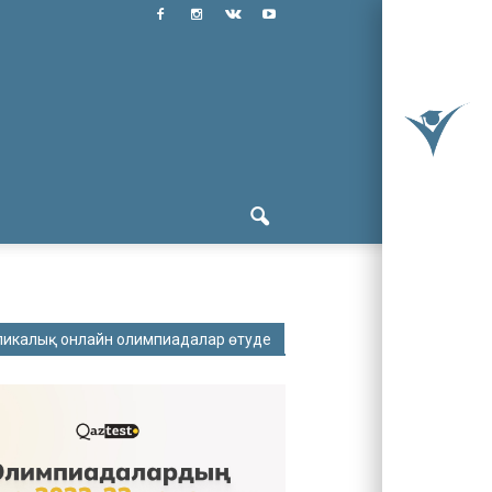
ликалық онлайн олимпиадалар өтуде