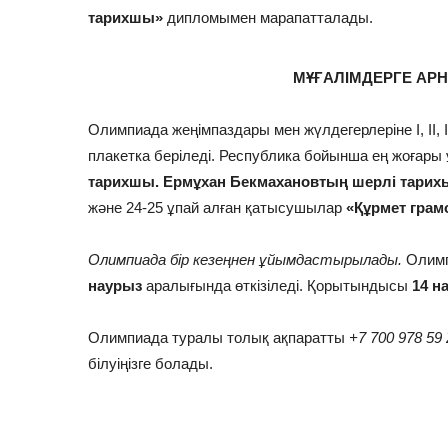
тарихшы»
дипломымен марапатталады.
МҰҒАЛІМДЕРГЕ АР
Олимпиада жеңімпаздары мен жүлдегерлеріне І, ІІ, 
плакетка беріледі. Республика бойынша ең жоғары
тарихшы. Ермұхан Бекмахановтың шерлі тарихы
және 24-25 ұпай алған қатысушылар
«Құрмет гра
Олимпиада бір кезеңнен ұйымдастырылады.
Олим
наурыз
аралығында өткізіледі. Қорытындысы
14 н
Олимпиада туралы толық ақпаратты
+7 700 978 59 
білуіңізге болады.