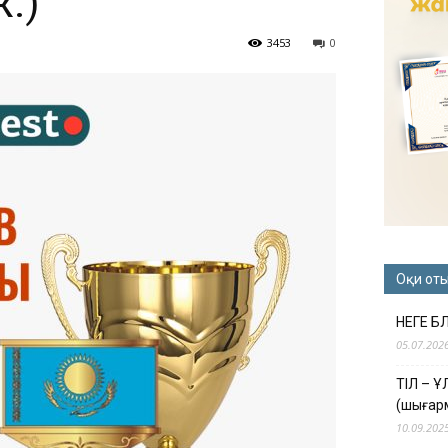
ж.)
3453
0
Оқи от
НЕГЕ Б
05.07.202
ТІЛ – 
(шығар
10.09.202