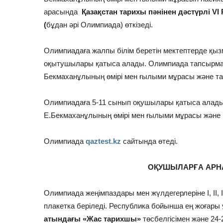
арасында
Қазақстан тарихы пәнінен дәстүрлі 
(
бұдан әрі Олимпиада) өткізеді.
Олимпиадаға жалпы білім беретін мектептерде қыз
оқытушылары қатыса алады. Олимпиада тапсырмал
Бекмаханұлының өмірі мен ғылыми мұрасы және тар
Олимпиадаға 5-11 сынып оқушылары қатыса алад
Е.Бекмаханұлының өмірі мен ғылыми мұрасы және Қ
Олимпиада
qaztest.kz
сайтында өтеді.
ОҚУШЫЛАРҒА АРН
Олимпиада жеңімпаздары мен жүлдегерлеріне І, ІІ, 
плакетка беріледі. Республика бойынша ең жоғар
атындағы
«Жас тарихшы»
төсбелгісімен және 24