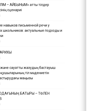
ІЛІМ – АЙБЫНЫМ» атты тілдер
інің сценариі
5
е навыков письменной речи у
х школьников: актуальные подходы и
ки
5
ТАРИХЫ
5
 және сауатты жазудың бастауыш
оқушыларының тіл мәдениетін
астырудағы маңызы
5
 ОДАҒЫНЫҢ БАТЫРЫ – ТӨЛЕН
В
5