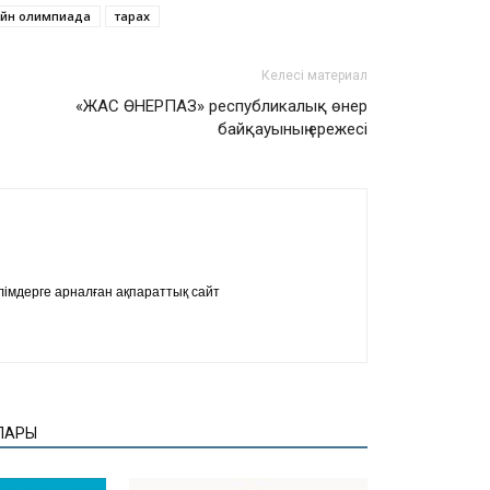
йн олимпиада
тарах
Келесі материал
«ЖАС ӨНЕРПАЗ» республикалық өнер
байқауының ережесі
імдерге арналған ақпараттық сайт
ЛАРЫ