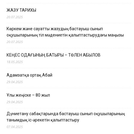
ЖАЗУ ТАРИХЫ
20.07.2025
Көркем және сауатты жазудың бастауыш сынып
оқушыларының тіл мәдениетін қалыптастырудағы маңызы
20.07.2025
КЕҢЕС ОДАҒЫНЫҢ БАТЫРЫ – ТӨЛЕН ҚАБЫЛОВ
18.05.2025
Адамзатқа ортақ Абай
29.04.2025
Ұлы жеңіске – 80 жыл
29.04.2025
Дүниетану сабақтарында бастауыш сынып оқушыларының
танымдық іс-әрекетін қалыптастыру
07.04.2025