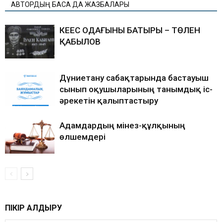
АВТОРДЫҢ БАСҚА ДА ЖАЗБАЛАРЫ
КЕҢЕС ОДАҒЫНЫҢ БАТЫРЫ – ТӨЛЕН
ҚАБЫЛОВ
Дүниетану сабақтарында бастауыш
сынып оқушыларының танымдық іс-
әрекетін қалыптастыру
Адамдардың мінез-құлқының
өлшемдері
ПІКІР ҚАЛДЫРУ