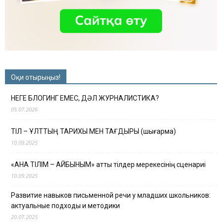
Оқи отырыңыз!
НЕГЕ БЛОГИНГ ЕМЕС, ДӘЛ ЖУРНАЛИСТИКА?
05.07.2026
ТІЛ – ҰЛТТЫҢ ТАРИХЫ МЕН ТАҒДЫРЫ (шығарма)
10.09.2025
«АНА ТІЛІМ – АЙБЫНЫМ» атты тілдер мерекесінің сценариі
10.09.2025
Развитие навыков письменной речи у младших школьников:
актуальные подходы и методики
20.07.2025