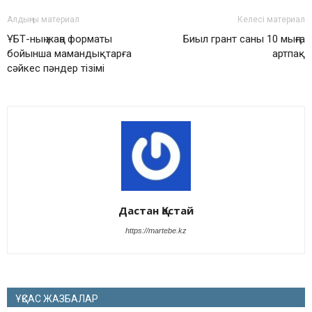
Алдыңғы материал
Келесі материал
ҰБТ-ның жаңа форматы
Биыл грант саны 10 мыңға
бойынша мамандықтарға
артпақ
сәйкес пәндер тізімі
Дастан Қастай
https://martebe.kz
ҰҚСАС ЖАЗБАЛАР