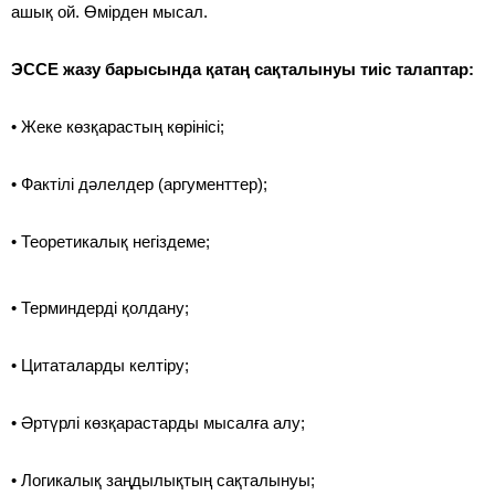
ашық ой. Өмірден мысал.
ЭССЕ жазу барысында қатаң сақталынуы тиіс талаптар:
• Жеке көзқарастың көрінісі;
• Фактілі дәлелдер (аргументтер);
• Теоретикалық негіздеме;
• Терминдерді қолдану;
• Цитаталарды келтіру;
• Әртүрлі көзқарастарды мысалға алу;
• Логикалық заңдылықтың сақталынуы;