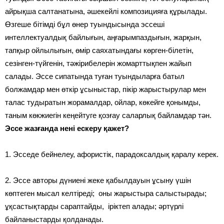
айрықша салтанатына, әшекейлі композицияға құрылады.
Өзгеше бітімді бұл өнер туындысында эссеші
интеллектуалдық байлығын, аңғарымпаздығын, жарқын,
тапқыр ойлылығын, өмір саяхатындағы көрген-білетін,
сезінген-түйгенін, тәжірибелерін жомарттықпен жайып
салады. Эссе сипатында туған туындыларға батыл
болжамдар мен өткір ұсыныстар, пікір жарыстырулар мен
талас тудыратын жорамалдар, ойлар, көкейге қонымды,
таным көкжиегін кеңейтуге қозғау саларлық байламдар тән.
Эссе жазғанда нені ескеру қажет?
1. Эсседе бейнелеу, афористік, парадоксалдық қаралу керек.
2. Эссе авторы дүниені жеке қабылдауын ұсыну үшін
көптеген мысал келтіреді; оны жарыстыра салыстырады;
ұқсастықтарды сараптайды, іріктеп алады; әртүрлі
байланыстарды қолданады.