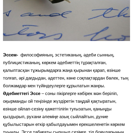
Эссем-
философияның, эстетиканың, әдеби сынның,
публицистиканың, көркем әдебиеттің тұрақталған,
қалыптасқан тұжырымдарға жаңа қырынан қарап, өзінше
толғап, әрі дағдыдан, әдеттен, көне соқпақтардан бөлек, тың
болжамдар мен түйіндеулерге құрылатын жанры.
Әдебиеттегі Эссе
– соны пікірлерге көбірек мән беріліп,
оқырманды ой теңізінде жүздіретін таңдай қақтыратын,
өзінше ойлап-сезіну қажеттілігін туғызатын, қаныңды
қыздырып, рухани әлеміңе азық сыйлайтын, дүние
құбылыстарын өткір қабылдауымен ерекшеленетін көркем
туынды. Эссе табиғаты сыршыл сезімге, тіл бояуларының