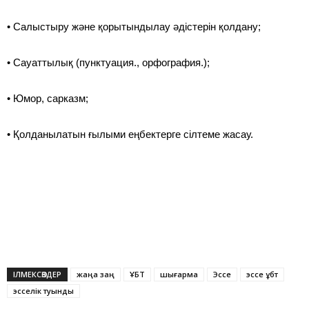
• Салыстыру және қорытындылау әдістерін қолдану;
• Сауаттылық (пунктуация., орфография.);
• Юмор, сарказм;
• Қолданылатын ғылыми еңбектерге сілтеме жасау.
ІЛМЕКСӨЗДЕР
жаңа заң
ҰБТ
шығарма
Эссе
эссе ұбт
эсселік туынды