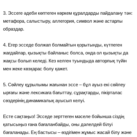
3. Эссеге әдеби көптеген көркем құралдарды пайдалану тән:
метафора, салыстыру, аллегория, символ және астарлы
образдар.
4. Егер эсседе болжап болмайтын қорытынды, күтпеген
жағдайлар, қызықты байланыс болса, онда ол қызықты да
жақсы болып келеді. Кез келген туындыда авторлық түйін
мен жеке көзқарас болу қажет.
5. Сөйлеу құрылымы жағынан эссе – бұл ауыз екі сөйлеу
ырғағы және лексикаға бағыттау, сұрақтарды, пікірталас
сөздерінің динамикалық ауысып келуі.
Есте сақтаңыз! Эсседе зерттеген мәселе бойынша сіздің
қатысыңыз ғана бағаланбайды, оны дәлелдей білуі
бағаланады. Ең бастысы – өздігімен жұмыс жасай білу және