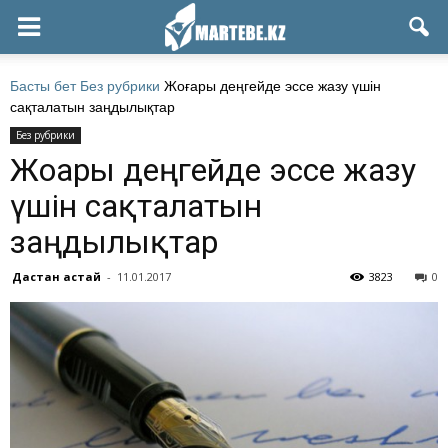
Басты бет
Без рубрики
Жоғары деңгейде эссе жазу үшін
сақталатын заңдылықтар
Без рубрики
Жоғары деңгейде эссе жазу
үшін сақталатын
заңдылықтар
Дастан Қастай
-
11.01.2017
3823
0