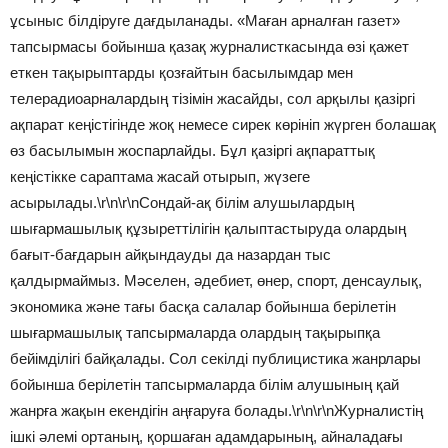
ұсыныс білдіруге дағдыланады. «Маған арналған газет»
тапсырмасы бойынша қазақ журналисткасында өзі қажет
еткен тақырыптарды қозғайтын басылымдар мен
телерадиоарналардың тізімін жасайды, сол арқылы қазіргі
ақпарат кеңістігінде жоқ немесе сирек көрініп жүрген болашақ
өз басылымын жоспарлайды. Бұл қазіргі ақпараттық
кеңістікке сараптама жасай отырып, жүзеге
асырылады.\r\n\r\nСондай-ақ білім алушылардың
шығармашылық құзыреттілігін қалыптастыруда олардың
бағыт-бағдарын айқындауды да назардан тыс
қалдырмаймыз. Мәселен, әдебиет, өнер, спорт, денсаулық,
экономика және тағы басқа салалар бойынша берілетін
шығармашылық тапсырмаларда олардың тақырыпқа
бейімділігі байқалады. Сол секілді публицистика жанрлары
бойынша берілетін тапсырмаларда білім алушының қай
жанрға жақын екендігін аңғаруға болады.\r\n\r\nЖурналистің
ішкі әлемі ортаның, қоршаған адамдарының, айналадағы