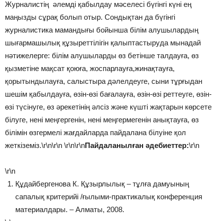
Журналистің әлемді қабылдау мәселесі бүгінгі күні ең
маңызды сұрақ болып отыр. Сондықтан да бүгінгі
журналистика мамандығы бойынша білім алушылардың
шығармашылық құзыреттілігін қалыптастыруда мынадай
нәтижелерге: білім алушыларды өз бетінше талдауға, өз
қызметіне мақсат қоюға, жоспарлауға,жинақтауға,
қорытындылауға, салыстыра дәлелдеуге, сыни тұрғыдан
шешім қабылдауға, өзін-өзі бағалауға, өзін-өзі реттеуге, өзін-
өзі түсінуге, өз әрекетінің әлсіз және күшті жақтарын көрсете
білуге, нені меңгергенін, нені меңгермегенін анықтауға, өз
білімін өзгермелі жағдайларда пайдалана білуіне қол
жеткіземіз.\r\n\r\n \r\n\r\n
Пайдаланылған әдебиеттер:
\r\n
\r\n
Құдайбергенова К. Құзырлылық – тұлға дамуының
сапалық критерийі /ғылыми-практикалық конференция
материалдары. – Алматы, 2008.