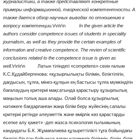
журналистики, а также представляют конкретные
примеры информационной, творческой компетентности. А
также дается обзор научных выводах по отношению к
вопросу компетенции.
\r\n\r\n
In the given article the
authors consider competence issues of students in speciality
journalism, as well as they provide the certain examples of
information and creative competence. The revien of scientific
conclusions related to the competence issue is given as
well.
\r\n\r\n
Латын тіліндегі «competens» сөзін ғалым
К.С.Құдайбергенова: «құзырлылықты білімін, біліктілігін,
дағдысын, тұлға, мінез-құлқын ең бастысы тұлға мүмкіндігін
бағалаудың критериі мақсатында қарастыру құзырлылық
маңызын толық аша алады. Олай болса құзырлылық
нәтижеге бағдарланған жаңа білім беру жүйесінің сапалы
критериі ретінде әлеуметтік және өмірлік көз қарастарды
есепке алу қажет» -деп жазса психология ғылымының
кандидаты Б.К. Жұмағалиева құзыреттілікті тұға бойындағы
белгілі бір пән бойынша алған нәтижелік білімнің, білім, білік,