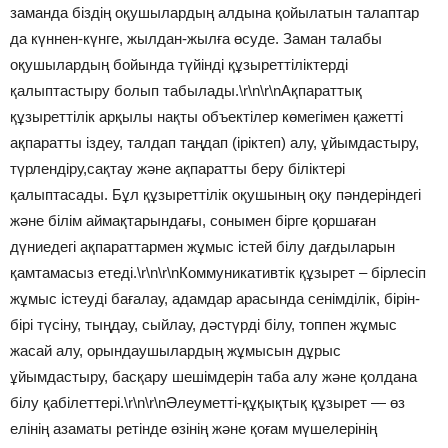
заманда біздің оқушылардың алдына қойылатын талаптар
да күннен-күнге, жылдан-жылға өсуде. Заман талабы
оқушылардың бойында түйінді құзыреттіліктерді
қалыптастыру болып табылады.\r\n\r\nАқпараттық
құзыреттілік арқылы нақты объектілер көмегімен қажетті
ақпаратты іздеу, талдап таңдап (іріктеп) алу, ұйымдастыру,
түрлендіру,сақтау және ақпаратты беру біліктері
қалыптасады. Бұл құзыреттілік оқушының оқу пәндеріндегі
және білім аймақтарындағы, сонымен бірге қоршаған
дүниедегі ақпараттармен жұмыс істей білу дағдыларын
қамтамасыз етеді.\r\n\r\nКоммуникативтік құзырет – бірлесіп
жұмыс істеуді бағалау, адамдар арасында сенімділік, бірін-
бірі түсіну, тыңдау, сыйлау, дәстүрді білу, топпен жұмыс
жасай алу, орындаушылардың жұмысын дұрыс
ұйымдастыру, басқару шешімдерін таба алу және қолдана
білу қабілеттері.\r\n\r\nӘлеуметті-құқықтық құзырет — өз
елінің азаматы ретінде өзінің және қоғам мүшелерінің