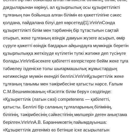
дағдыларынан көрінуі, ал құзырлылық осы құзыреттілікті
тұлғаның пән бойынша алған білімін өз қажеттілігіне сәкес
қолдана, пайдалана білуі деп көрсетеді[1].\r\n\r\nСонда
құзыреттілікті білім мен тәрбиенің бір тұтастығын сақтай
отырып, жеке тұлғаның өзіндік дамуын жүзеге асырып, өмір
сүруге қажетті өзіндік бағдарын айқындауға мүмкіндік беретін
құзырлылыққа жеткізуде күтілетін түпкі жәтиже деп түсінуге
болады.\r\n\r\nБәсекеге қабілетті өзгерістерге бейім жеке тұға
тәбиелеу ізденіске толы шығармашылық жұмыстардың
нәтижесінде мүмкін екендігі белгілі.\r\n\r\nҚұзыреттілік жеке
тұлғаның танымы мен тәжірибесіне қатысты нәрсе. Ғалым
С.М.Вешниякованың «Кәсіптік білім беру» сөздігінде:
«Құзыреттілік (латын сөзі) competenens — қабілетті,
қатысты. Белгілі бір саланың тұлғаларының білімінің,
білігінің, тәжірибесінің сәйкестігінің мөлшері» деген анықтама
берілген.\r\n\r\nА.В. Баранниковтің пайымдауынша:
«Құзыреттілік дегеніміз өз бетінше іске асырылатын