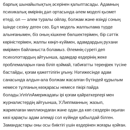
барлық шынайылықтың әсерінен қалыптасады. Адамның
психикалық өмірінің дәл ортасында әлем моделі қызмет
етеді, ол — әлем туралы ойлау, болжам және өзіңді соның
ішінде сезіну деген сөз. Бұл модель жалпылама түрде
алынғанымен, біз оның кішкене бөлшектерімен, бір сәттік
көріністерімен, жалпы көңіл-күйімен, адамдардың рухани
өмірімен байланыста боламыз. Әлемнің суреті деп
психологтардың айтуынша, адамдар өздерінің жеке
проблемаларын ғана біліп қоймай, табиғатты тереңірек түсіне
бастайды, қоғам қажеттілігін ұғыну. Нәтижесінде адам
санасында алдын-ала болжам жасалған бүтіндей құрылым
немесе тұлғаның көзқарасы немесе пікірі пайда
болады.\r\n\r\nАмерикадағы ірі қоғам қайраткерлері мен
журналистердің айтуынша, У.Липпманның жазып,
жариялаған миллиондаған және одан да көп сөздерін оқыған
көзі қарақты адам әлемді сол күйінде қабылдай білген.
Замандастары оны осы биіктігі үшін өздерінен жоғары қойған.