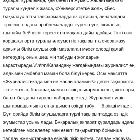
ақпарат құралында, қай бағытта жұмыс жасайтындығы
туралы күнделік жазса, «Университетке жол», «Бес
бақылау» атты тапсырмаларда өз ортасын, айналадағы
тіршілік, ондағы проблемаларды суреттеуге, оқиғаның
шынайы бейнесін көрсететін мақала дайындайды. Тіпті өзін
қоршаған орта туралы әлеуметтік тақырыпта очерк жазу
арқылы білім алушы өзін мазалаған мәселелерді қалай
көтерудің, оның шешімін табудың жолдарын
қарастырады.\r\n\r\nЖаһандану жағдайындағы журналист ең
алдымен әмбебап маман бола білуі керек. Осы мақсатта
«Журналистикада мен не жасай аламын?» деген тақырыпта
эссе жазып, болашақ маман өзінің шығармашылық жоспары,
бағыт-бағдары туралы хабардар етеді. Журналист үшін
шығармашылықта ең алдымен өзіңді табу — бірінші міндет.
Бұл орайда білім алушыларға түрлі тақырыптарда өзіндік
жұмыстар ұсынылады. Бұқаралық ақпарат құралдарындағы
көтерілген мәселелер мен өзекті тақырыптар бойынша
талдау жұмыстарында өзіндік пікір айтуға, талдау жасауға,