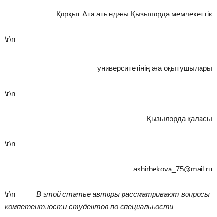
Қорқыт Ата атындағы Қызылорда мемлекеттік
\r\n
университетінің аға оқытушылары
\r\n
Қызылорда қаласы
\r\n
ashirbekova_75@mail.ru
\r\n
В этой статье авторы рассматривают вопросы
компетентности студентов по специальности