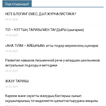
Оқи отырыңыз!
НЕГЕ БЛОГИНГ ЕМЕС, ДӘЛ ЖУРНАЛИСТИКА?
05.07.2026
ТІЛ – ҰЛТТЫҢ ТАРИХЫ МЕН ТАҒДЫРЫ (шығарма)
10.09.2025
«АНА ТІЛІМ – АЙБЫНЫМ» атты тілдер мерекесінің сценариі
10.09.2025
Развитие навыков письменной речи у младших школьников:
актуальные подходы и методики
20.07.2025
ЖАЗУ ТАРИХЫ
20.07.2025
Көркем және сауатты жазудың бастауыш сынып
оқушыларының тіл мәдениетін қалыптастырудағы маңызы