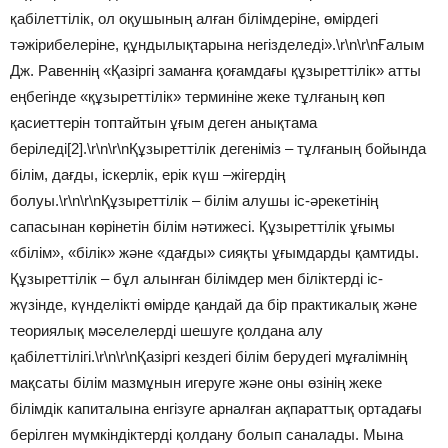
қабілеттілік, ол оқушының алған білімдеріне, өмірдегі
тәжірибелеріне, құндылықтарына негізделеді».\r\n\r\nҒалым
Дж. Равеннің «Қазіргі заманға қоғамдағы құзыреттілік» атты
еңбегінде «құзыреттілік» терминіне жеке тұлғаның көп
қасиеттерін топтайтын ұғым деген анықтама
беріледі[2].\r\n\r\nҚұзыреттілік дегеніміз – тұлғаның бойында
білім, дағды, іскерлік, ерік күш –жігердің
болуы.\r\n\r\nҚұзыреттілік – білім алушы іс-әрекетінің
сапасынан көрінетін білім нәтижесі. Құзыреттілік ұғымы
«білім», «білік» және «дағды» сияқты ұғымдарды қамтиды.
Құзыреттілік – бұл алынған білімдер мен біліктерді іс-
жүзінде, күнделікті өмірде қандай да бір практикалық және
теориялық мәселелерді шешуге қолдана алу
қабілеттілігі.\r\n\r\nҚазіргі кездегі білім берудегі мұғалімнің
мақсаты білім мазмұнын игеруге және оны өзінің жеке
білімдік капиталына енгізуге арналған ақпараттық ортадағы
берілген мүмкіндіктерді қолдану болып саналады. Мына