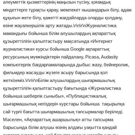
әлеуметтік қызметтерінің маңызын түсіну, қоғамдық
міндеттерге тұрақты қарау, мемлекет нышандарын білу, адам
құқығын жете білу, қажетті жағдайларда оларды қолдану,
өзіне жауапкершілік арту жатады.\r\n\r\nЖурналистика
мамандығы бойынша білім алушылардың ақпараттық
құзыреттілігін қалыптастыру мақсатында «Интернет
журналистика» курсы бойынша Google ақпараттық
ресурсының мүмкіндіктерін пайдалану, Picasa, Audasity
компьютерлік бағдарламаларында дыбыс жазу, бейнеролик,
фильмдер жасауды жүзеге асыру барысында қол
жеткіземіз.\r\n\r\nБілім алушылардың шығармашылық
құзыреттілігін қалыптастыру бағытында «Журналистика
бойынша шеберлік сыныбы», «Публицистикалық
шығармашылық негіздері» курстары бойынша тақырыпқа
сай түрлі бағытта шығармашылық тапсырмалар беріледі.
Мәселен, «Ақпараттық ашаршылық» атты тапсырма
барысында білім алушы өзінің алдағы уақытта қандай