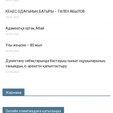
20.07.2025
КЕҢЕС ОДАҒЫНЫҢ БАТЫРЫ – ТӨЛЕН ҚАБЫЛОВ
18.05.2025
Адамзатқа ортақ Абай
29.04.2025
Ұлы жеңіске – 80 жыл
29.04.2025
Дүниетану сабақтарында бастауыш сынып оқушыларының
танымдық іс-әрекетін қалыптастыру
07.04.2025
Жарнама
Онлайн олимпиадаға қатысыңыз