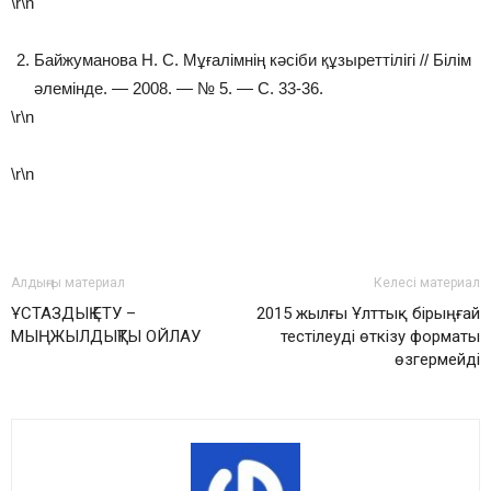
\r\n
Байжуманова Н. С. Мұғалімнің кәсіби құзыреттілігі // Білім
әлемінде. — 2008. — № 5. — С. 33-36.
\r\n
\r\n
Алдыңғы материал
Келесі материал
ҰСТАЗДЫҚ ЕТУ –
2015 жылғы Ұлттық бірыңғай
МЫҢЖЫЛДЫҚТЫ ОЙЛАУ
тестілеуді өткізу форматы
өзгермейді