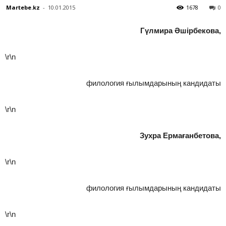
Martebe.kz
-
10.01.2015
1678
0
Гүлмира Әшірбекова,
\r\n
филология ғылымдарының кандидаты
\r\n
Зухра Ермағанбетова,
\r\n
филология ғылымдарының кандидаты
\r\n