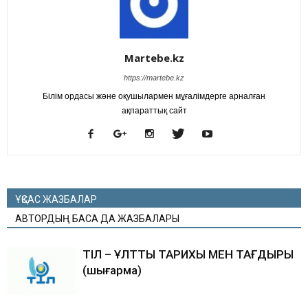
Martebe.kz
https://martebe.kz
Білім ордасы және оқушылармен мұғалімдерге арналған
ақпараттық сайт
ҰҚСАС ЖАЗБАЛАР
АВТОРДЫҢ БАСҚА ДА ЖАЗБАЛАРЫ
ТІЛ – ҰЛТТЫҢ ТАРИХЫ МЕН ТАҒДЫРЫ
(шығарма)