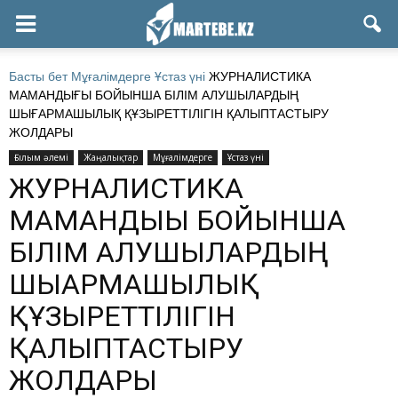
Басты бет
Мұғалімдерге
Ұстаз үні
ЖУРНАЛИСТИКА
МАМАНДЫҒЫ БОЙЫНША БІЛІМ АЛУШЫЛАРДЫҢ
ШЫҒАРМАШЫЛЫҚ ҚҰЗЫРЕТТІЛІГІН ҚАЛЫПТАСТЫРУ
ЖОЛДАРЫ
Ғылым әлемі
Жаңалықтар
Мұғалімдерге
Ұстаз үні
ЖУРНАЛИСТИКА
МАМАНДЫҒЫ БОЙЫНША
БІЛІМ АЛУШЫЛАРДЫҢ
ШЫҒАРМАШЫЛЫҚ
ҚҰЗЫРЕТТІЛІГІН
ҚАЛЫПТАСТЫРУ
ЖОЛДАРЫ