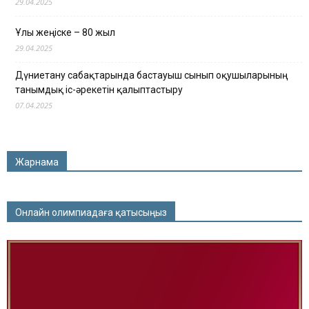
29.04.2025
Ұлы жеңіске – 80 жыл
29.04.2025
Дүниетану сабақтарында бастауыш сынып оқушыларының
танымдық іс-әрекетін қалыптастыру
07.04.2025
Жарнама
Онлайн олимпиадаға қатысыңыз