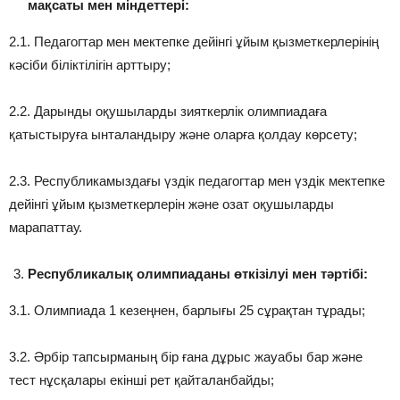
мақсаты мен міндеттері:
2.1. Педагогтар мен мектепке дейінгі ұйым қызметкерлерінің
кәсіби біліктілігін арттыру;
2.2. Дарынды оқушыларды зияткерлік олимпиадаға
қатыстыруға ынталандыру және оларға қолдау көрсету;
2.3. Республикамыздағы үздік педагогтар мен үздік мектепке
дейінгі ұйым қызметкерлерін және озат оқушыларды
марапаттау.
Республикалық олимпиаданы өткізілуі мен тәртібі:
3.1. Олимпиада 1 кезеңнен, барлығы 25 сұрақтан тұрады;
3.2. Әрбір тапсырманың бір ғана дұрыс жауабы бар және
тест нұсқалары екінші рет қайталанбайды;