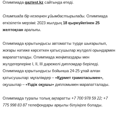
Олимпиада
qaztest.kz
сайтында өтеді.
Олимпиада бір кезеңнен ұйымдастырылады.
Олимпиада
өткізілетін мерзімі: 2023 жылдың
18 қыркүйегінен 25
желтоқсан
аралығы.
Олимпиада қорытындысы автоматты түрде шығарылып,
жоғары нәтиже көрсеткен қатысушылар жүлделі орындармен
марапатталады. Олимпиада жеңімпаздары мен
жүлдегерлеріне І, ІІ, ІІІ дәрежелі дипломдар беріледі.
Олимпиада қорытындысы бойынша 24-25 ұпай алған
қатысушылар: мұғалімдер –
«Құрмет грамотасымен»,
оқушылар –
«Үздік оқушы»
дипломымен марапатталады.
Олимпиада туралы толық ақпаратты
+7 700 978 59 22; +7
775 998 83 87
телефондары арқылы білуіңізге болады.