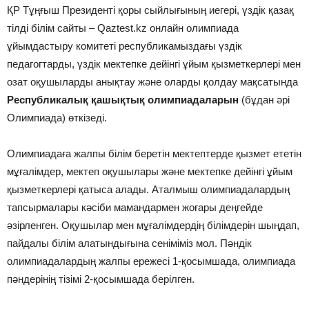
ҚР Тұңғыш Президенті қоры сыйлығының иегері, үздік қазақ
тілді білім сайты – Qaztest.kz онлайн олимпиада
ұйымдастыру комитеті республикамыздағы үздік
педагогтарды, үздік мектепке дейінгі ұйым қызметкерлері мен
озат оқушыларды анықтау және оларды қолдау мақсатында
Республикалық қашықтық олимпиадаларын
(бұдан әрі
Олимпиада) өткізеді.
Олимпиадаға жалпы білім беретін мектептерде қызмет ететін
мұғалімдер, мектеп оқушылары және мектепке дейінгі ұйым
қызметкерлері қатыса алады. Аталмыш олимпиадалардың
тапсырмалары кәсіби мамандармен жоғары деңгейде
әзірленген. Оқушылар мен мұғалімдердің білімдерін шыңдап,
пайдалы білім алатындығына сеніміміз мол. Пәндік
олимпиадалардың жалпы ережесі 1-қосымшада, олимпиада
пәндерінің тізімі 2-қосымшада берілген.