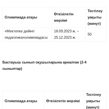
Тестілеу
Өткізілетін
Олимпиада атауы
уақыты
мерзімі
(минут)
«Мектепке дейінгі
18.09.2023 ж. –
50
педагогика»олимпиадасы
25.12.2023 ж.
Бастауыш сынып оқушыларына арналған
(2-4
сыныптар)
Тестілеу
Олимпиада атауы
Өткізілетін мерзімі
уақыты
(минут)