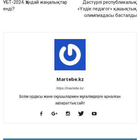
ҰБТ-2024. Қандай жаңалықтар
Дәстүрлі республикалық
енді?
«Үздік педагог» қашықтық
олимпиадасы басталды
Martebe.kz
https://martebe.kz
Білім ордасы және оқушылармен мұғалімдерге арналған
ақпараттық сайт