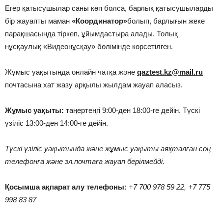
Егер қатысушылар саны көп болса, барлық қатысушыларды
бір жауапты маман
«Координатор»
болып, барлығын жеке
парақшасында тіркеп, ұйымдастыра алады. Толық
нұсқаулық «Видеонұсқау» бөлімінде көрсетілген.
Жұмыс уақытында онлайн чатқа және
qaztest.kz@mail.ru
почтасына хат жазу арқылы жылдам жауап аласыз.
Жұмыс уақыты:
таңертеңгі 9:00-ден 18:00-ге дейін. Түскі
үзіліс 13:00-ден 14:00-ге дейін.
Түскі үзіліс уақытында және жұмыс уақыты аяқталған соң
телефонға және эл.почтаға жауап берілмейді.
Қосымша
ақпарат алу телефоны:
+7 700 978 59 22, +7 775
998 83 87