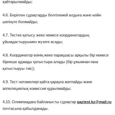
қайтарылмайды;
4.6. Берілген сұрақтарды белгілемей алдыға және кейін
шегінуге болмайды;
4.7. Тестке қатысу жеке немесе координатордың
ұйымдастыруымен жүзеге асады;
4.8. Координатор өзінің жеке парақшасы арқылы бір немесе
бірнеше адамды қатыстыра алады (бір ұжымнан ғана
қатыстыруы тиіс);
4.9. Тест нәтижелері қайта қарауға жатпайды және
аппеляциялық комиссия құрылмайды;
4.10. Олимпиадаға байланысты сұрақтар
qaztest.kz@mail.ru
почтасына қабылданады.