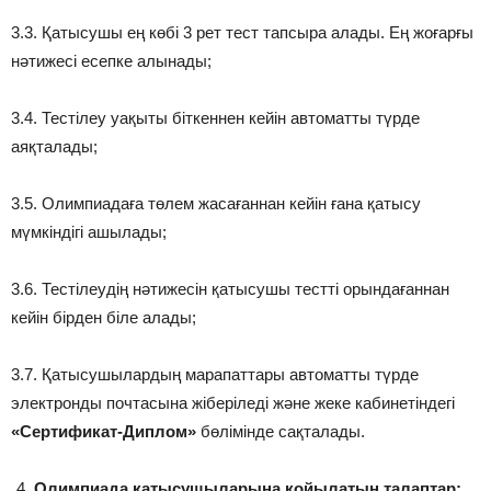
3.3. Қатысушы ең көбі 3 рет тест тапсыра алады. Ең жоғарғы
нәтижесі есепке алынады;
3.4. Тестілеу уақыты біткеннен кейін автоматты түрде
аяқталады;
3.5. Олимпиадаға төлем жасағаннан кейін ғана қатысу
мүмкіндігі ашылады;
3.6. Тестілеудің нәтижесін қатысушы тестті орындағаннан
кейін бірден біле алады;
3.7. Қатысушылардың марапаттары автоматты түрде
электронды почтасына жіберіледі және жеке кабинетіндегі
«Сертификат-Диплом»
бөлімінде сақталады.
Олимпиада қатысушыларына қойылатын талаптар: