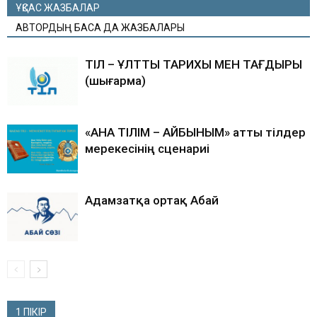
ҰҚСАС ЖАЗБАЛАР
АВТОРДЫҢ БАСҚА ДА ЖАЗБАЛАРЫ
ТІЛ – ҰЛТТЫҢ ТАРИХЫ МЕН ТАҒДЫРЫ
(шығарма)
«АНА ТІЛІМ – АЙБЫНЫМ» атты тілдер
мерекесінің сценариі
Адамзатқа ортақ Абай
1 ПІКІР