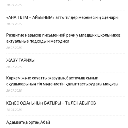
10.09.2025
«АНА ТІЛІМ – АЙБЫНЫМ» атты тілдер мерекесінің сценариі
10.09.2025
Развитие навыков письменной речи у младших школьников:
актуальные подходы и методики
20.07.2025
ЖАЗУ ТАРИХЫ
20.07.2025
Көркем және сауатты жазудың бастауыш сынып
оқушыларының тіл мәдениетін қалыптастырудағы маңызы
20.07.2025
КЕҢЕС ОДАҒЫНЫҢ БАТЫРЫ – ТӨЛЕН ҚАБЫЛОВ
18.05.2025
Адамзатқа ортақ Абай