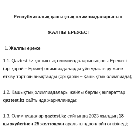
Республикалық қашықтық олимпиадаларының
ЖАЛПЫ ЕРЕЖЕСІ
Жалпы ереже
1.1. Qaztest.kz қашықтық олимпиадаларының осы Ережесі
(әрі қарай – Ереже) олимпиадаларды ұйымдастыру және
өткізу тәртібін анықтайды (әрі қарай – Қашықтық олимпиада);
1.2. Қашықтық олимпиадалары жайлы барлық ақпараттар
qaztest.kz
сайтында жарияланады;
1.3. Олимпиадалар
qaztest.kz
сайтында 2023 жылдың
18
қыркүйегінен 25 желтоқсан
аралығындаонлайн өткізіледі;