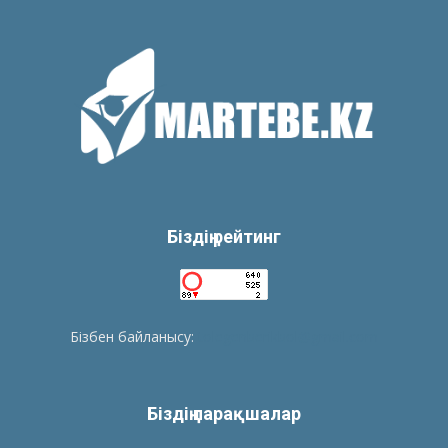
Біздің рейтинг
Бізбен байланысу:
tolegenberikbol@gmail.com
Біздің парақшалар