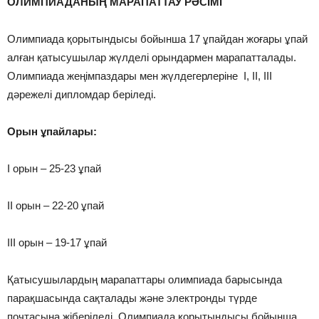
ОЛИМПИАДАНЫҢ МАРАПАТТАУ РӘСІМІ
Олимпиада қорытындысы бойынша 17 ұпайдан жоғары ұпай
алған қатысушылар жүлделі орындармен марапатталады.
Олимпиада жеңімпаздары мен жүлдегерлеріне І, ІІ, ІІІ
дәрежелі дипломдар беріледі.
Орын ұпайлары:
І орын – 25-23 ұпай
ІІ орын – 22-20 ұпай
ІІІ орын – 19-17 ұпай
Қатысушылардың марапаттары олимпиада барысында
парақшасында сақталады және электронды түрде
почтасына жіберіледі. Олимпиада қорытындысы бойынша