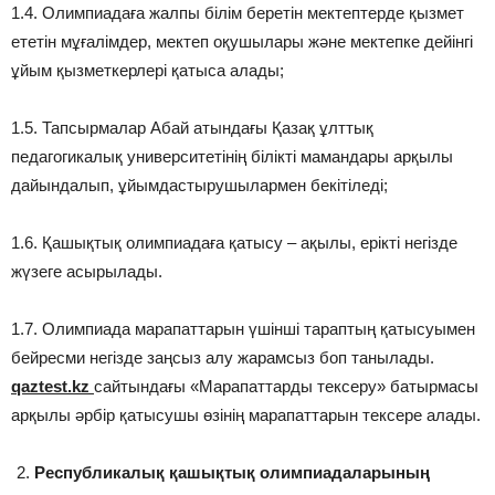
1.4. Олимпиадаға жалпы білім беретін мектептерде қызмет
ететін мұғалімдер, мектеп оқушылары және мектепке дейінгі
ұйым қызметкерлері қатыса алады;
1.5. Тапсырмалар Абай атындағы Қазақ ұлттық
педагогикалық университетінің білікті мамандары арқылы
дайындалып, ұйымдастырушылармен бекітіледі;
1.6. Қашықтық олимпиадаға қатысу – ақылы, ерікті негізде
жүзеге асырылады.
1.7. Олимпиада марапаттарын үшінші тараптың қатысуымен
бейресми негізде заңсыз алу жарамсыз боп танылады.
qaztest.kz
сайтындағы «Марапаттарды тексеру» батырмасы
арқылы әрбір қатысушы өзінің марапаттарын тексере алады.
Республикалық қашықтық олимпиадаларының