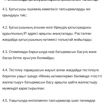
4.1. Қатысушы ешкімнің көмегінсіз тапсырмаларды өзі
орындауы тиіс;
4.2. Қатысушының атынан өзге біреудің қатысқандығы
құрылғының IP адресі арқылы анықталады. Расталған
жағдайда қатысушының нәтижесі толықтай жойылады;
4.3. Олимпиада барысында кері батырмасын басуға және
басқа бетке ауысуға болмайды;
4.4. Тестілеу парақшасын жауып алған жағдайда тестілеуге
берілген уақыт ішінде «Менің нәтижелерім» бөлімінде «тестті
жалғастыру» батырмасын басу арқылы қайта жалғастыру
мүмкіндігі қарастырылған;
4.5. Уақытында енгізілмеген тапсырмалар үшін төлемдер