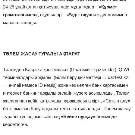
24-25 ұпай алған қатысушылар: мұғалімдер –
«Құрмет
грамотасымен»,
оқушылар –
«Үздік оқушы»
дипломымен
марапатталады.
ТӨЛЕМ ЖАСАУ ТУРАЛЫ АҚПАРАТ
Төлемдер Kaspi.kz қосымшасы (Платежи – qaztest.kz), QIWI
терминалдары арқылы (Білім беру қызметтері → qaztest.kz
→ e-mail немесе ID нөмір) және кез келген банк картасымен
интернет банкинг арқылы онлайн жүзеге асырылады. Төлем
жасағаннан кейін қатысушы парақшасына кіріп, «Сатып алу»
батырмасын басу арқылы тестті сатып алады. Төлем жасау
туралы түсіндірме сайттың
«Бейне нұсқау»
бөлімінде
көрсетілген.