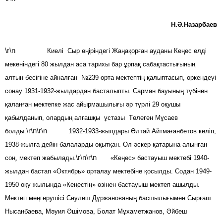
Н.Ә.Назарбаев
\r\n
Киелі Сыр өңіріндегі Жаңақорған ауданы Кеңес елді
мекеніндегі 80 жылдан аса тарихы бар ұрпақ сабақтастығының
алтын бесігіне айналған №239 орта мектептің қалыптасып, өркендеуі
сонау 1931-1932-жылдардан басталыпты. Сарман бауының түбінен
қаланған мектепке жас айырмашылығы әр түрлі 29 оқушы
қабылданып, олардың алғашқы ұстазы Төлеген Мұсаев
\r\n\r\n
болды.
1932-1933-жылдары Әлтай Айтмағанбетов келіп,
1938-жылға дейін балаларды оқытқан. Ол әскер қатарына алынған
\r\n\r\n
соң, мектеп жабылады.
«Кеңес» бастауыш мектебі 1940-
жылдан бастап «Октябрь» орталау мектебіне қосылды. Содан 1949-
1950 оқу жылында «Кеңестің» өзінен бастауыш мектеп ашылды.
Мектеп меңгерушісі Сәулеш Дүржанованың басшылығымен Сырғаш
Нысанбаева, Мәуия Әшімова, Болат Мұхаметжанов, Әйбеш