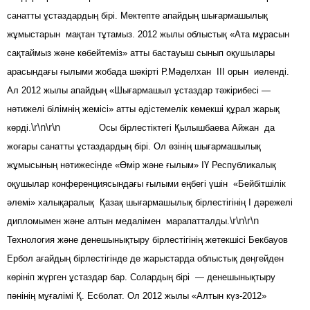
санатты ұстаздардың бірі. Мектепте апайдың шығармашылық
жұмыстарын мақтан тұтамыз. 2012 жылы облыстық «Ата мұрасын
сақтаймыз және көбейтеміз» атты бастауыш сынып оқушылары
арасындағы ғылыми жобада шәкірті Р.Мәделхан ІІІ орын иеленді.
Ал 2012 жылы апайдың «Шығармашыл ұстаздар тәжірибесі —
нәтижелі білімнің жемісі» атты әдістемелік көмекші құрал жарық
\r\n\r\n
көрді.
Осы бірлестіктегі Қылышбаева Айжан да
жоғары санатты ұстаздардың бірі. Ол өзінің шығармашылық
жұмысының нәтижесінде «Өмір және ғылым» ІҮ Республикалық
оқушылар конференциясындағы ғылыми еңбегі үшін «Бейбітшілік
әлемі» халықаралық Қазақ шығармашылық бірлестігінің І дәрежелі
\r\n\r\n
дипломымен және алтын медалімен марапатталды.
Технология және денешынықтыру бірлестігінің жетекшісі Бекбауов
Ербол ағайдың бірлестігінде де жарыстарда облыстық деңгейден
көрініп жүрген ұстаздар бар. Солардың бірі — денешынықтыру
пәнінің мұғалімі Қ. Есболат. Ол 2012 жылы «Алтын күз-2012»