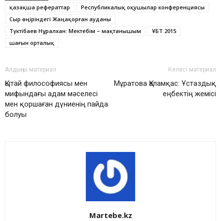
қазақша рефераттар
Республикалық оқушылар конференциясы
Сыр өңіріндегі Жаңақорған ауданы
Түктібаев Нұралхан: Мектебім – мақтанышым
ҰБТ 2015
шағын орталық
Алдыңғы материал
Келесі материал
Қытай философиясы мен
Мұратова Қаламқас: Ұстаздық
мифындағы адам мәселесі
еңбектің жемісі
мен қоршаған дүниенің пайда
болуы
Martebe.kz