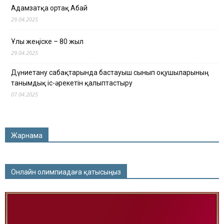
Адамзатқа ортақ Абай
29.04.2025
Ұлы жеңіске – 80 жыл
29.04.2025
Дүниетану сабақтарында бастауыш сынып оқушыларының
танымдық іс-әрекетін қалыптастыру
07.04.2025
Жарнама
Онлайн олимпиадаға қатысыңыз