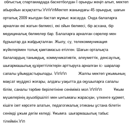
облыстық спартакиадада баскетболдан І орынды жеңіп алып, мектеп
\r\n\r\n
абыройын асқақтатты.
Мектеп жанындағы 45 орындық шағын
орталық 2009 жылдан бастап жұмыс жасауда. Онда балаларға
арналған екі жатын бөлмесі, екі ойын бөлмесі, бір асхана, бір
медициналық бөлмелер бар. Балаларға арналған сөрелер мен
бұрыштар да жабдықталған. Жылу, су, телекоммуникация
жүйелерімен толық қамтамасыз етілген. Шағын орталықта
балалардың танымдық, коммуникативтік, әлеуметтік, денсаулық,
шығармашылық құзіреттіліктерін арттыруға арналған іс- шаралар
\r\n\r\n
сапалы ұйымдастырылады.
Жалпы мектеп ұжымының
мақсат мүддесі жоғары, алдағы уақытта да оқушыларға сапалы
\r\n\r\n
білім, саналы тәрбие берілетініне сеніміміз мол.
Ұжым
мүшелерінің ауызбіршілігі мен ынтымағы жарасқан, үлкенге құрмет,
кішіге ізет көрсете алатын, педагогикалық этиканы ұстана білетін
сенімді ұжым дегім келеді. Ұжымға шығармашылық табыс
\r\n
тілеймін.