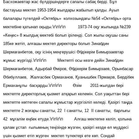
Басхожаевтар жас бүлдіршіндерге сапалы сабақ берді. Бұл
бастауыш мектеп 1953-1954 жылдары жабылып қалды. Ауыл
балалары түгелдей «Октябрь» колхозындағы №54 «Октябрь» орта
\r\n\r\n
мектебіне қатынап оқыды.
1973-74 оқу жылында №239
«Кеңес» 8 жылдық мектебі болып іріленді. Сол жылы оқушы саны
185ке жетіп, алғашы мектеп директоры болып Зинабдин
Шермағанбетов, оқу ісінің меңгерушісі Әбдікерім Бимырзаевтар
\r\n\r\n
жұмыс жүргізді.
Мектепті осы кезге дейін Зинабдин
Шермағанбетов, Адырбай Өміров, Әбдікерім Бимырзаев, Орынбасар
Әбибуллаев, Жалғасбек Ормаханов, Қуанышбек Пірмақов, Бердібек
\r\n\r\n
Ермаханұлы басқарды.
Өзім 2011-жылдан бері
мектепте директорлық қызмет атқарып келемін. Сол уақыттан бері
мектепте көптеген сапалы жұмыстар жүргізіліп келеді. Қазіргі таңда
мектепте 2 жоғары санатты, 22 І санатты, 12 ІІ санатты, барлығы
\r\n\r\n
42 мұғалім еңбек етуде.
Алғаш мектепке келіп, қолына
қалам ұстап ғылымның теңізінде жүзген, қазіргі кезде ел мүддесі
үшін қызмет етіп жүрген мектеп түлектері өте көп. Сондай