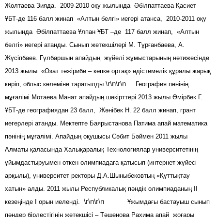
Жолтаева Зияда. 2009-2010 оқу жылында Әбілпаттаева Қасиет
ҰБТ-де 116 балл жинап «Алтын белгі» иегері атанса, 2010-2011 оқу
жылында Әбілпаттаева Ұлпан ҰБТ –де 117 балл жинап, «Алтын
белгі» иегері атанды. Сынып жетекшілері М. Тұрғанбаева, А.
Жүсіпбаев. Гүлбаршын апайдың жүйелі жұмыстарының нәтижесінде
2013 жылы «Озат тәжірибе – көпке ортақ» әдістемелік құралы жарық
\r\n\r\n
көріп, облыс көлеміне таратылды.
География пәнінің
мұғалімі Мотаева Манат апайдың шәкірттері 2013 жылы Әмірбек Г.
ҰБТ-де географиядан 23 балл, Жәнібек Н. 22 балл жинап, грант
иегерлері атанды. Мектепте Баярыстанова Патима апай математика
пәнінің мұғалімі. Апайдың оқушысы Сәбит Бәймен 2011 жылы
Алматы қаласында Халықаралық Технологиялар университетінің
ұйымдастыруымен өткен олимпиадаға қатысып (интернет жүйесі
арқылы), университет ректоры Д.А.Шыныбековтың «Құттықтау
хатын» алды. 2011 жылы Республикалық пәндік олимпиаданың ІІ
\r\n\r\n
кезеңінде І орын иеленді.
Ұжымдағы бастауыш сынып
пәндер бірлестігінің жетекшісі – Тәшенова Рахима апай жоғары