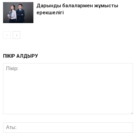
Дарынды балалармен жұмыстың
ерекшелігі
ПІКІР ҚАЛДЫРУ