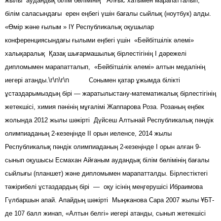
жылы аудандық білім бөлімінің Алғыс хатымен марапатталып,
білім саласындағы ерен еңбегі үшін бағалы сыйлық (ноутбук) алды.
«Өмір және ғылым » ІҮ Республикалық оқушылар
конференциясындағы ғылыми еңбегі үшін «Бейбітшілік әлемі»
халықаралық Қазақ шығармашылық бірлестігінің І дәрежелі
дипломымен марапатталып, «Бейбітшілік әлемі» алтын медалінің
\r\n\r\n
иегері атанды.
Сонымен қатар ұжымда білікті
ұстаздарымыздың бірі — жаратылыстану-математикалық бірлестігінің
жетекшісі, химия пәнінің мұғалімі Жаппарова Роза. Розаның еңбек
жолында 2012 жылы шәкірті Дүйсеш Алтынай Республикалық пәндік
олимпиаданың 2-кезеңінде ІІ орын иеленсе, 2014 жылы
Республикалық пәндік олимпиаданың 2-кезеңінде І орын алған 9-
сынып оқушысы Есмахан Айғаным аудандық білім бөлімінің бағалы
сыйлығы (планшет) және дипломымен марапатталды. Бірлестіктегі
тәжірибелі ұстаздардың бірі — оқу ісінің меңгерушісі Ибраимова
Гүлбаршын апай. Апайдың шәкірті Мыңжанова Сара 2007 жылы ҰБТ-
де 107 балл жинап, «Алтын белгі» иегері атанды, сынып жетекшісі