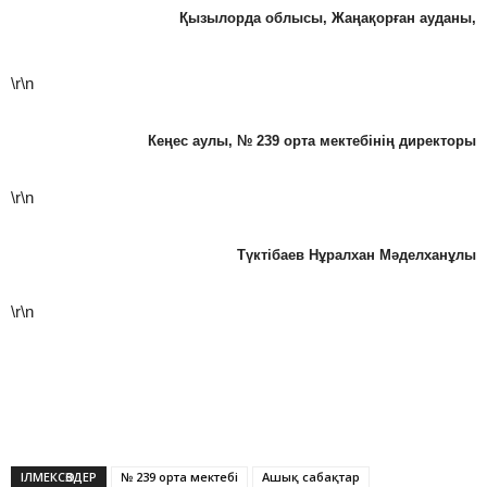
Қызылорда облысы, Жаңақорған ауданы,
\r\n
Кеңес аулы, № 239 орта мектебінің директоры
\r\n
Түктібаев Нұралхан Мәделханұлы
\r\n
ІЛМЕКСӨЗДЕР
№ 239 орта мектебі
Ашық сабақтар