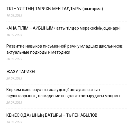
ТІЛ – ҰЛТТЫҢ ТАРИХЫ МЕН ТАҒДЫРЫ (шығарма)
10.09.2025
«АНА ТІЛІМ – АЙБЫНЫМ» атты тілдер мерекесінің сценариі
10.09.2025
Развитие навыков письменной речи у младших школьников:
актуальные подходы и методики
20.07.2025
ЖАЗУ ТАРИХЫ
20.07.2025
Көркем және сауатты жазудың бастауыш сынып
оқушыларының тіл мәдениетін қалыптастырудағы маңызы
20.07.2025
КЕҢЕС ОДАҒЫНЫҢ БАТЫРЫ – ТӨЛЕН ҚАБЫЛОВ
18.05.2025