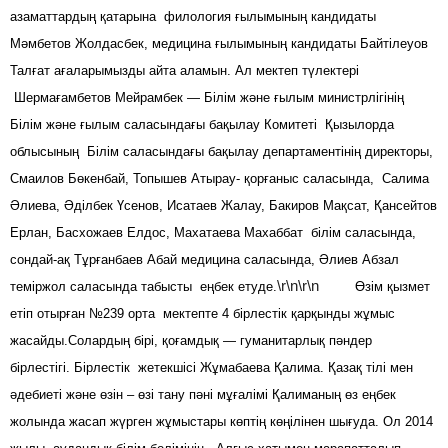
азаматтардың қатарына филология ғылымының кандидаты
Мәмбетов Жолдасбек, медицина ғылымының кандидаты Байтілеуов
Талғат ағаларымызды айта аламын. Ал мектеп түлектері
Шермағамбетов Мейрамбек — Білім және ғылым министрлігінің
Білім және ғылым саласындағы бақылау Комитеті Қызылорда
облысының Білім саласындағы бақылау департаментінің директоры,
Смаилов Бөкенбай, Топышев Атырау- қорғаныс саласында, Салима
Әлиева, Әділбек Үсенов, Исатаев Жалау, Бакиров Мақсат, Қансейтов
Ерлан, Басхожаев Елдос, Махатаева Махаббат білім саласында,
сондай-ақ Тұрғанбаев Абай медицина саласында, Әлиев Абзал
\r\n\r\n
теміржол саласында табысты еңбек етуде.
Өзім қызмет
етіп отырған №239 орта мектепте 4 бірлестік қарқынды жұмыс
жасайды.Солардың бірі, қоғамдық — гуманитарлық пәндер
бірлестігі. Бірлестік жетекшісі Жұмабаева Қалима. Қазақ тілі мен
әдебиеті және өзін – өзі тану пәні мұғалімі Қалиманың өз еңбек
жолында жасап жүрген жұмыстары көптің көңілінен шығуда. Ол 2014