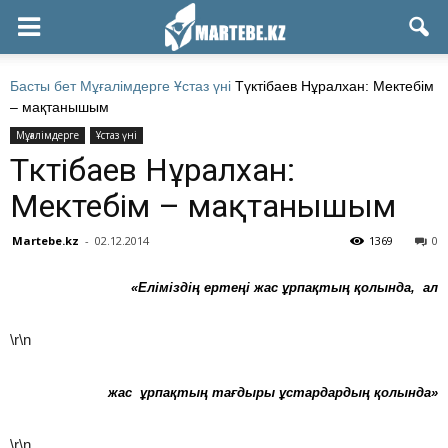
Басты бет
Мұғалімдерге
Ұстаз үні
Түктібаев Нұралхан: Мектебім
– мақтанышым
Мұғалімдерге
Ұстаз үні
Түктібаев Нұралхан:
Мектебім – мақтанышым
Martebe.kz
-
02.12.2014
1369
0
«Еліміздің ертеңі жас ұрпақтың қолында,
ал
\r\n
жас ұрпақтың тағдыры ұстардардың қолында»
\r\n