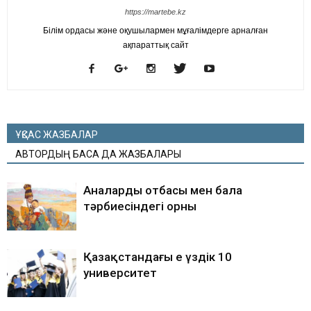
https://martebe.kz
Білім ордасы және оқушылармен мұғалімдерге арналған
ақпараттық сайт
ҰҚСАС ЖАЗБАЛАР
АВТОРДЫҢ БАСҚА ДА ЖАЗБАЛАРЫ
Аналардың отбасы мен бала
тәрбиесіндегі орны
Қазақстандағы ең үздік 10
университет