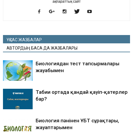
ақпараттық сайт
ҰҚСАС ЖАЗБАЛАР
АВТОРДЫҢ БАСҚА ДА ЖАЗБАЛАРЫ
Биологиядан тест тапсырмалары
жауабымен
Табиғи ортада қандай қауіп-қатерлер
бар?
Биология пәнінен ҰБТ сұрақтары,
жауаптарымен