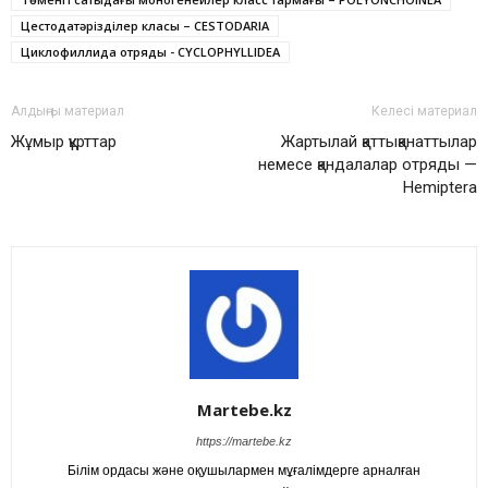
Цестодатәрізділер класы – CESTODARIA
Циклофиллида отряды - CYCLOPHYLLIDEA
Алдыңғы материал
Келесі материал
Жұмыр құрттар
Жартылай қаттықанаттылар
немесе қандалалар отряды —
Hemiptera
Martebe.kz
https://martebe.kz
Білім ордасы және оқушылармен мұғалімдерге арналған