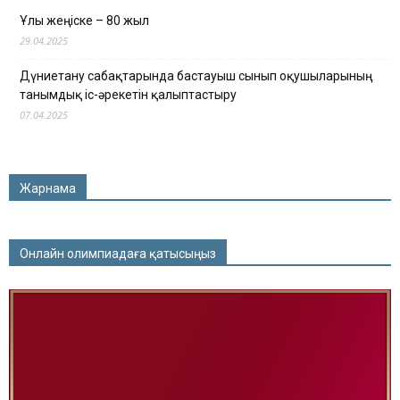
Ұлы жеңіске – 80 жыл
29.04.2025
Дүниетану сабақтарында бастауыш сынып оқушыларының
танымдық іс-әрекетін қалыптастыру
07.04.2025
Жарнама
Онлайн олимпиадаға қатысыңыз