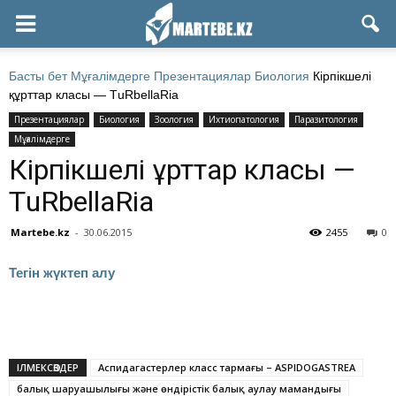
Басты бет
Мұғалімдерге
Презентациялар
Биология
Кiрпiкшелi
құрттар класы — ТuRbеllаRiа
Презентациялар
Биология
Зоология
Ихтиопатология
Паразитология
Мұғалімдерге
Кiрпiкшелi құрттар класы —
ТuRbеllаRiа
Martebe.kz
-
30.06.2015
2455
0
Тегін жүктеп алу
ІЛМЕКСӨЗДЕР
Аспидагастерлер класс тармағы – ASPIDOGASTREA
балық шаруашылығы және өндірістік балық аулау мамандығы