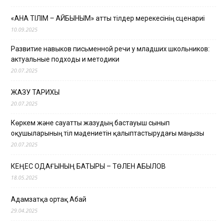
«АНА ТІЛІМ – АЙБЫНЫМ» атты тілдер мерекесінің сценариі
10.09.2025
Развитие навыков письменной речи у младших школьников:
актуальные подходы и методики
20.07.2025
ЖАЗУ ТАРИХЫ
20.07.2025
Көркем және сауатты жазудың бастауыш сынып
оқушыларының тіл мәдениетін қалыптастырудағы маңызы
20.07.2025
КЕҢЕС ОДАҒЫНЫҢ БАТЫРЫ – ТӨЛЕН ҚАБЫЛОВ
18.05.2025
Адамзатқа ортақ Абай
29.04.2025