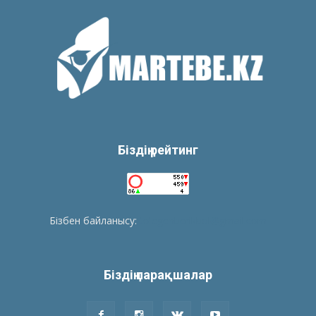
Біздің рейтинг
Бізбен байланысу:
tolegenberikbol@gmail.com
Біздің парақшалар