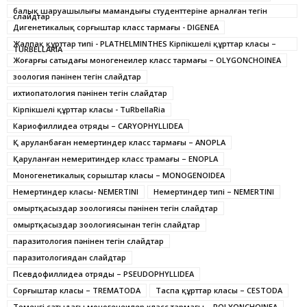
балық шаруашылығы мамандығы студенттеріне арналған тегін
слайдтар
Дигенетикалық сорғыштар класс тармағы - DIGENEA
Жалпақ құрттар типі - PLATHELMINTHES Кірпікшелі құрттар класы –
TURBELLARIA
Жоғарғы сатыдағы моногенеилер класс тармағы – OLYGONCHOINEA
зоология пәнінен тегін слайдтар
ихтиопатология пәнінен тегін слайдтар
Кiрпiкшелi құрттар класы - ТuRbеllаRiа
Кариофиллидеа отряды – CARYOPHYLLIDEA
Қ аруланбаған немертиндер класс тармағы – ANOPLA
Қаруланған немеритиндер класс трамағы – ENOPLA
Моногенетикалық сорыштар класы – MONOGENOIDEA
Немертиндер класы- NEMERTINI
Немертиндер типі – NEMERTINI
омыртқасыздар зоологиясы пәнінен тегін слайдтар
омыртқасыздар зоологиясынан тегін слайдтар
паразитология пәнінен тегін слайдтар
паразитологиядан слайдтар
Псевдофиллидеа отряды – PSEUDOPHYLLIDEA
Сорғыштар класы – TREMATODA
Таспа құрттар класы – CESTODA
Төменгі сатыдағы моногенеилер класс тармағы – POLYONCHOINEA