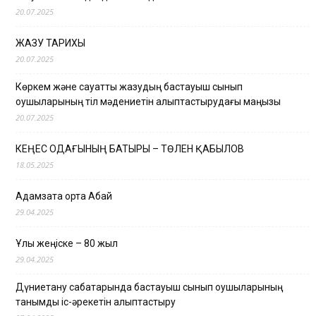
20.07.2025
ЖАЗУ ТАРИХЫ
20.07.2025
Көркем және сауатты жазудың бастауыш сынып
оқушыларының тіл мәдениетін қалыптастырудағы маңызы
20.07.2025
КЕҢЕС ОДАҒЫНЫҢ БАТЫРЫ – ТӨЛЕН ҚАБЫЛОВ
18.05.2025
Адамзатқа ортақ Абай
29.04.2025
Ұлы жеңіске – 80 жыл
29.04.2025
Дүниетану сабақтарында бастауыш сынып оқушыларының
танымдық іс-әрекетін қалыптастыру