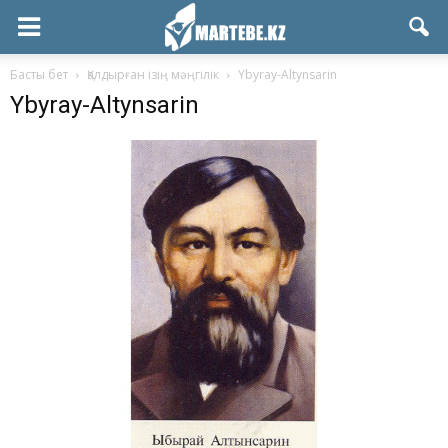
Басты бет
Қалдырған ізің мәңгілік
Ybyray-Altynsarin
Ybyray-Altynsarin