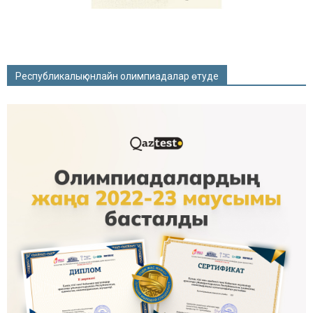
Республикалық онлайн олимпиадалар өтуде