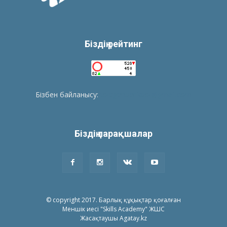
Біздің рейтинг
Бізбен байланысу:
tolegenberikbol@gmail.com
Біздің парақшалар
© copyright 2017. Барлық құқықтар қоғалған
Меншік иесі "Skills Academy" ЖШС
Жасақтаушы Agatay.kz