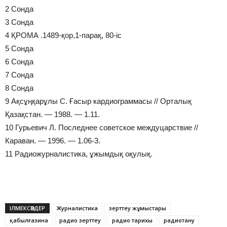
2 Сонда
3 Сонда
4 ҚРОМА .1489-қор,1-парақ, 80-іс
5 Сонда
6 Сонда
7 Сонда
8 Сонда
9 Ақсұңқарұлы С. Ғасыр кардиограммасы // Орталық
Қазақстан. — 1988. — 1.11.
10 Гурьевич Л. Последнее советское междуцарствие //
Караван. — 1996. — 1.06-3.
11 Радиожурналистика, ұжымдық оқулық.
ІЛМЕКСӨЗДЕР
Журналистика
зерттеу жұмыстары
қабылғазина
радио зерттеу
радио тарихы
радиотану