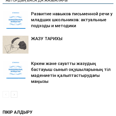
АВТОРДЫҢ БАСҚА ДА ЖАЗБАЛАРЫ
Развитие навыков письменной речи у
младших школьников: актуальные
подходы и методики
ЖАЗУ ТАРИХЫ
Көркем және сауатты жазудың
бастауыш сынып оқушыларының тіл
мәдениетін қалыптастырудағы
маңызы
ПІКІР ҚАЛДЫРУ