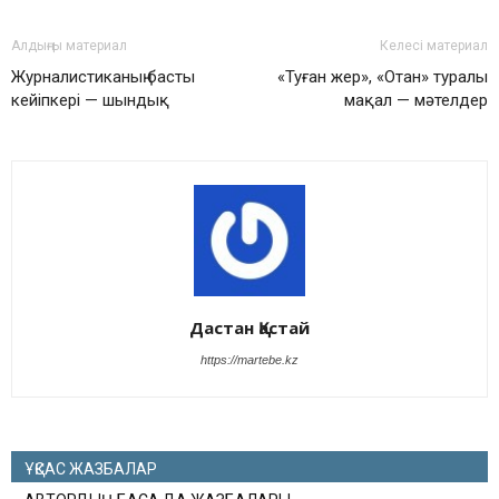
Алдыңғы материал
Келесі материал
Журналистиканың басты
«Туған жер», «Отан» туралы
кейіпкері — шындық
мақал — мәтелдер
Дастан Қастай
https://martebe.kz
ҰҚСАС ЖАЗБАЛАР