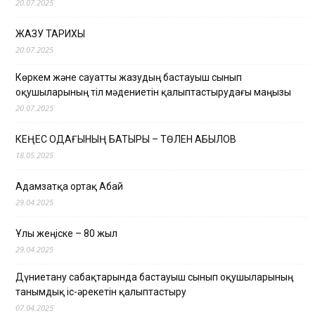
20.07.2025
ЖАЗУ ТАРИХЫ
20.07.2025
Көркем және сауатты жазудың бастауыш сынып
оқушыларының тіл мәдениетін қалыптастырудағы маңызы
20.07.2025
КЕҢЕС ОДАҒЫНЫҢ БАТЫРЫ – ТӨЛЕН ҚАБЫЛОВ
18.05.2025
Адамзатқа ортақ Абай
29.04.2025
Ұлы жеңіске – 80 жыл
29.04.2025
Дүниетану сабақтарында бастауыш сынып оқушыларының
танымдық іс-әрекетін қалыптастыру
07.04.2025