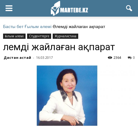
Басты бет
Ғылым әлемі
Әлемді жайлаған ақпарат
Ғылым әлемі
Студенттерге
Журналистика
Әлемді жайлаған ақпарат
Дастан Қастай
-
16.03.2017
2364
0