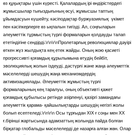
өз құқықтары үшін күресті. Қалалардың ірі өндірістердегі
жұмысшылар тығыздығының өсуі, жұмысшы таптың
ұйымдасуын күшейту, кәсіподақтар буржуазиялық үкімет
пен кәсіпкерлерге өз ықпалын тигізді. Ал, соңғыларын
әлеуметтік тұрмыстың түрлі формаларын қолдауды талап
ететіндігіне сендірді.
\r\n\r\n
Пролетарлық революциялар дәуірі
өткен жүз жылдықта кең етек жайды. Оның жою қасиеті
прогрессивті қоғамдық құрылымына өтудің бейбіт,
эволюциялық жолын іздеуді, дәстүрлі және жаңа әлеуметтік
мәселелерді шешудің жаңа механизмдердің
активизациялады. Әлеуметтік жұмыстың түрлі
формаларының кең таралуы, оның объективті қажет
қоғамдық құбылысы ретінде әзірленуі, қазіргі замандағы
әлеуметтік қарама- қайшылықтарды шешудің негізгі жолы
болып есептеледі.
\r\n\r\n
Осы тұрғыдан ХІХ ғ соңы мен ХХ
ғ.бірінші жартысында адамзаттың жолында пайда болған
бірқатар глобальды мәселелерді де назарға алған жөн. Олар