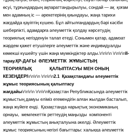
өсуі, тұрғындардың ақпараттандырылуы, сондай — ақ қоғам
мен адамның іс — әрекетерінің қиындауы, жаңа тарихи
жағдайда қауіптің күшею. Бұл айтылғандардың бәрі кәсіби
шеберлікті, адамдарға әлеуметтік қолдау көрсетудің
теориялық негізденуін талап етеді. Сонымен қатар, адамзат
жәрдем қажет етушілерге әлеуметтік және индивидуалды
көмекші күшейту үшін жаңа мүмкіндіктер алды.
\r\n\r\n
\r\n\r\n
II-
тарау.ҚР-ДАҒЫ ӘЛЕУМЕТТІК ЖҰМЫСТЫҢ
ТЕОРИЯЛЫҚ ҚАЛЫПТАСУЫ МЕН ОНЫҢ
КЕЗЕҢДЕРІ
\r\n\r\n
\r\n\r\n
2.1 Қазақстандағы әлеуметтік
жұмыс теориясының қалыптасу
жағдайы
\r\n\r\n
\r\n\r\n
Қазақстан Републикасында әлеуметтік
жұмыстың дамуы еліміз егемендігін алған жылдан басталып,
жаңа жүйеге енді. Қазақстанда нарықтық экономиканың
орнауы, мемлекеттік реттеудің маңызды компоненті
әлеуметтік жұмыстың анықталуына әкелді. Әлеуметтік
жұмыс теориясының негізгі бағыттары: халыққа әлеуметтік