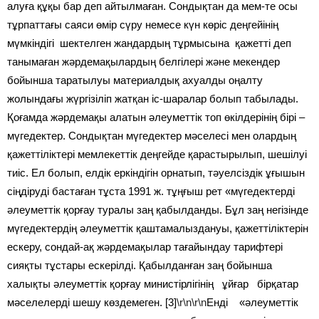
алуға құқы бар деп айтылмаған. Сондықтан да мем-те осы
тұрпаттағы саяси өмір сүру немесе күн көріс деңгейінің
мүмкіндігі шектелген жандардың тұрмысына қажетті деп
танымаған жәрдемақылардың белгілері және мекендер
бойынша таратылуы материалдық ахуалды оңалту
жолындағы жүргізіліп жатқан іс-шаралар болып табылады.
Қоғамда жәрдемақы алатын әлеуметтік топ өкілдерінің бірі –
мүгедектер. Сондықтан мүгедектер мәселесі мен олардың
қажеттіліктері мемлекеттік деңгейде қарастырылып, шешілуі
тиіс. Ел болып, елдік еркіндігін орнатып, тәуелсіздік ұғышын
сіңдіруді бастаған тұста 1991 ж. тұңғыш рет «мүгедектерді
әлеуметтік қорғау туралы заң қабылданды. Бұл заң негізінде
мүгедектердің әлеуметтік қаштамалыздануы, қажеттіліктерін
ескеру, сондай-ақ жәрдемақылар тағайындау тарифтері
сияқты тұстары ескерілді. Қабылданған заң бойынша
халықты әлеуметтік қорғау министірлігінің ұйғар бірқатар
мәселелерді шешу көздемеген. [3]
\r\n\r\n
Енді «әлеуметтік