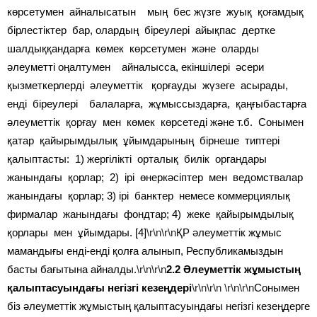
көрсетумен айналысатын мың бес жүзге жуық қоғамдық
бірлестіктер бар, олардың біреулері айықпас дертке
шалдыққандарға көмек көрсетумен және оларды
әлеуметті оңалтумен айналысса, екіншілері әсери
қызметкерлерді әлеуметтік қорғауды жүзеге асырады,
енді біреулері балаларға, жұмыссыздарға, қаңғыбастарға
әлеуметтік қорғау мен көмек көрсетеді және т.б. Сонымен
қатар қайырымдылық ұйымдарының бірнеше типтері
қалыптасты: 1) жергілікті орталық билік органдары
жанындағы қорлар; 2) ірі өнеркәсіптер мен ведомствалар
жанындағы қорлар; 3) ірі банктер немесе коммерциялық
фирмалар жанындағы фондтар; 4) жеке қайырымдылық
қорлары мен ұйымдары. [4]
\r\n\r\n
ҚР әлеуметтік жұмыс
мамандығы енді-енді қолға алынып, Республикамыздын
басты бағытына айналды.
\r\n\r\n
2.2 Әлеуметтік жұмыстың
қалыптасуындағы негізгі кезеңдері
\r\n\r\n
\r\n\r\n
Сонымен
біз әлеуметтік жұмыстың қалыптасуындағы негізгі кезеңдерге