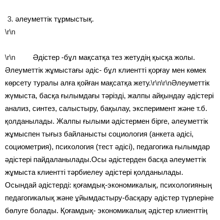
әлеуметтік тұрмыстық.
\r\n
\r\n
Әдістер -бұл мақсатқа тез жетудің қысқа жолы.
Әлеуметтік жұмыстағы әдіс- бұл клиентті қорғау мен көмек
көрсету туралы алға қойған мақсатқа жету.
\r\n\r\n
Әлеуметтік
жүмыста, басқа ғылымдағы тәрізді, жалпы айқындау әдістері
анализ, синтез, салыстыру, бақылау, эксперимент және т.б.
қолданылады. Жалпы ғылыми әдістермен бірге, әлеуметтік
жұмыспен тығыз байланысты социология (анкета әдісі,
социометрия), психология (тест әдісі), педагогика ғылымдар
әдістері пайдаланылады.Осы әдістерден басқа әлеуметтік
жұмыста клиентті тәрбиелеу әдістері қолданылады.
Осындай әдістерді: қоғамдық-экономикалық, психологияның
педагогикалық және ұйымдастыру-басқару әдістер түрлеріне
бөлуге болады. Қоғамдық- экономикалық әдістер клиенттің