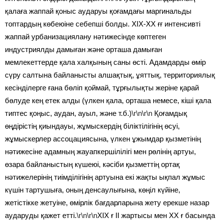
қалаға жаппай қоныс аударуы қоғамдағы маргинальды
топтардың көбеюіне себепші болды. ХІХ-ХХ ғғ интенсивті
жаппай урбанизациялану нәтижесінде көптеген
индустриялды дамыған және орташа дамыған
мемлекеттерде қала халқының саны өсті. Адамдарды өмір
сүру салтына байланысты алшақтық, ұяттық, территориялық
кесінділерге ғана бөліп қоймай, тұрғылықты жеріне қарай
бөлуде кең етек алды (үлкен қала, орташа немесе, кіші қала
типтес қоңыс, аудан, ауыл, және т.б.)
\r\n\r\n
Қоғамдық
өңдірістің қиындауы, жұмыскердің біліктілігінің өсуі,
жұмыскерлер ассоцациясына, үлкен ұжымдар қызметінің
нәтижесіне адамның жауапкершілілігі мен рөлінің артуы,
өзара байланыстың күшеюі, кәсіби қызметтің ортақ
нәтижелерінің тиімділігінің артуына екі жақты ықпал жұмыс
күшін тартушыға, оның денсаулығына, көңіл күйіне,
жетістікке жетуіне, өмірлік бағдарларына жету ерекше назар
аударуды қажет етті.
\r\n\r\n
ХІХ ғ ІІ жартысы мен ХХ ғ басында