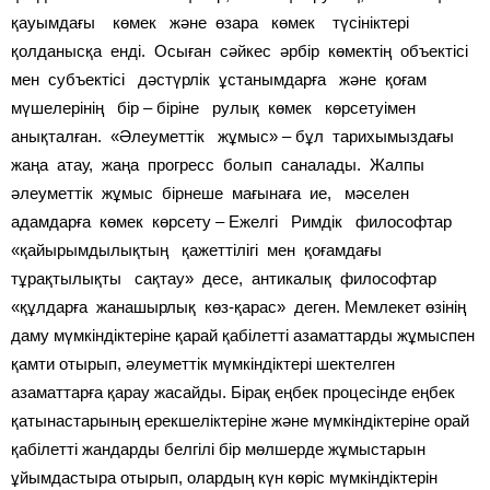
қауымдағы көмек және өзара көмек түсініктері
қолданысқа енді. Осыған сәйкес әрбір көмектің объектісі
мен субъектісі дәстүрлік ұстанымдарға және қоғам
мүшелерінің бір – біріне рулық көмек көрсетуімен
анықталған. «Әлеуметтік жұмыс» – бұл тарихымыздағы
жаңа атау, жаңа прогресс болып саналады. Жалпы
әлеуметтік жұмыс бірнеше мағынаға ие, мәселен
адамдарға көмек көрсету – Ежелгі Римдік философтар
«қайырымдылықтың қажеттілігі мен қоғамдағы
тұрақтылықты сақтау» десе, антикалық философтар
«құлдарға жанашырлық көз-қарас» деген. Мемлекет өзінің
даму мүмкіндіктеріне қарай қабілетті азаматтарды жұмыспен
қамти отырып, әлеуметтік мүмкіндіктері шектелген
азаматтарға қарау жасайды. Бірақ еңбек процесінде еңбек
қатынастарының ерекшеліктеріне және мүмкіндіктеріне орай
қабілетті жандарды белгілі бір мөлшерде жұмыстарын
ұйымдастыра отырып, олардың күн көріс мүмкіндіктерін