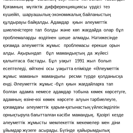
Қоғамның мүліктік дифференцияциясы үрдісі тез
күшейіп, шаруашылық-экономикалық байланыстың
құлдырауы байқалды. Адамдар қиын әлеуметтік
шиеленістерге тап болды және көп жағдайда олар бұл
проблемаларды өздігінен шеше алмады. Нәтижесінде
қоғамда әлеуметтік жұмыс проблемасы ерекше орын
алды. Ақырындап бұл мамандықтың да жүйесі
қалыптаса бастады. Бұл уақыт 1991 жыл болып
есептеледі, өйткені осы уақытта елімізде «Әлеуметтік
жұмыс маманы» мамандығы ресми түрде қолданысқа
енді. Әлеуметтік жұмыс -бұл қиын жағдайларға тап
болған адамға немесе адамдар тобына көмек көрсетуге,
адамның өзіне-өзі көмек көрсете алуын тәрбиелеуге,
қоғамдағы әлеуметтік қарым-қатынастың үйлесімділігін
орнықтыруға бағытталған кәсіби мамандық. Қазіргі кезде
әлеуметтік жұмысты мемлекеттік мекемелер мен діни
ұйымдар жүзеге асырады. Бүгінде қайырымдылық