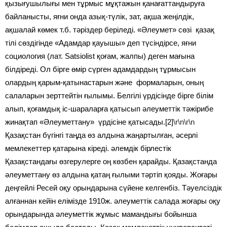
қызығушылығы мен тұрмыс мұқтажын қанағаттандыруға
байланысты, яғни онда азық-түлік, зат, ақша жеңілдік,
ақшалай көмек т.б. тәріздер беріледі. «Әлеумет» сөзі қазақ
тілі сөздігінде «Адамдар қауышы» деп түсіндірсе, яғни
социология (лат. Satsiolist қоғам, жалпы) деген мағына
білдіреді. Ол бірге өмір сүрген адамдардың тұрмысын
олардың қарым-қатынастарын және формаларын, оның
салаларын зерттейтін ғылымы. Белгілі үрдісінде бірге білім
алып, қоғамдық іс-шараларға қатысып әлеуметтік тәжірибе
жинақтап «Әлеуметтану» үрдісіне қатысады.[2]
\r\n\r\n
Қазақстан бүгінгі таңда өз алдына жаңартылған, әсерлі
мемлекеттер қатарына кіреді. әлемдік бірлестік
Қазақстандағы өзгерулерге оң көзбен қарайды. Қазақстанда
әлеуметтану өз алдына қатаң ғылыми тәртіп қояды. Жоғары
деңгейлі Ресей оқу орындарына сүйене келгенбіз. Тәуелсіздік
алғаннан кейін елімізде 1910ж. әлеуметтік салада жоғары оқу
орындарында әлеуметтік жұмыс мамандығы бойынша