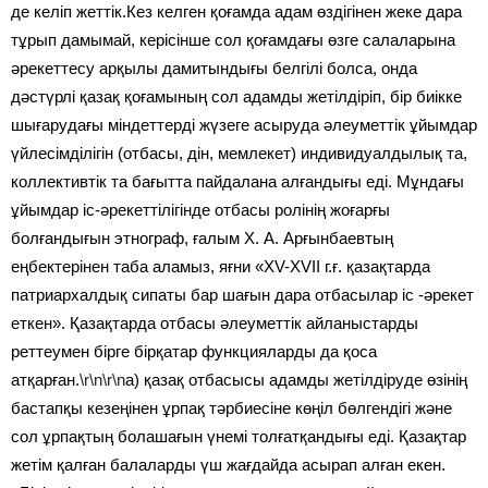
де келіп жеттік.Кез келген қоғамда адам өздігінен жеке дара
тұрып дамымай, керісінше сол қоғамдағы өзге салаларына
әрекеттесу арқылы дамитындығы белгілі болса, онда
дәстүрлі қазақ қоғамының сол адамды жетілдіріп, бір биікке
шығарудағы міндеттерді жүзеге асыруда әлеуметтік ұйымдар
үйлесімділігін (отбасы, дін, мемлекет) индивидуалдылық та,
коллективтік та бағытта пайдалана алғандығы еді. Мұндағы
ұйымдар іс-әрекеттілігінде отбасы ролінің жоғарғы
болғандығын этнограф, ғалым X. А. Арғынбаевтың
еңбектерінен таба аламыз, яғни «XV-XVII г.ғ. қазақтарда
патриархалдық сипаты бар шағын дара отбасылар іс -әрекет
еткен». Қазақтарда отбасы әлеуметтік айланыстарды
реттеумен бірге бірқатар функцияларды да қоса
атқарған.
\r\n\r\n
а) қазақ отбасысы адамды жетілдіруде өзінің
бастапқы кезеңінен ұрпақ тәрбиесіне көңіл бөлгендігі және
сол ұрпақтың болашағын үнемі толғатқандығы еді. Қазақтар
жетім қалған балаларды үш жағдайда асырап алған екен.