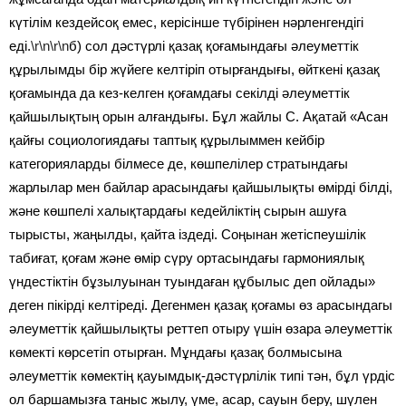
күтілім кездейсоқ емес, керісінше түбірінен нәрленгендігі
еді.
\r\n\r\n
б) сол дәстүрлі қазақ қоғамындағы әлеуметтік
құрылымды бір жүйеге келтіріп отырғандығы, өйткені қазақ
қоғамында да кез-келген қоғамдағы секілді әлеуметтік
қайшылықтың орын алғандығы. Бұл жайлы С. Ақатай «Асан
қайғы социологиядағы таптық құрылыммен кейбір
категорияларды білмесе де, көшпелілер стратындағы
жарлылар мен байлар арасындағы қайшылықты өмірді білді,
және көшпелі халықтардағы кедейліктің сырын ашуға
тырысты, жаңылды, қайта іздеді. Соңынан жетіспеушілік
табиғат, қоғам және өмір сүру ортасындағы гармониялық
үндестіктін бұзылуынан туындаған құбылыс деп ойлады»
деген пікірді келтіреді. Дегенмен қазақ қоғамы өз арасындагы
әлеуметтік қайшылықты реттеп отыру үшін өзара әлеуметтік
көмекті көрсетіп отырған. Мұндағы қазақ болмысына
әлеуметтік көмектің қауымдық-дәстүрлілік типі тән, бұл үрдіс
ол баршамызға таныс жылу, үме, асар, сауын беру, шүлен