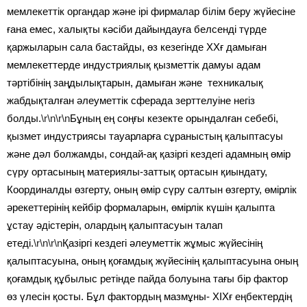
мемлекеттік органдар және ірі фирмалар білім беру жүйесіне
ғана емес, халықты кәсіби дайындауға белсенді түрде
қаржыларын сала бастайды, өз кезегінде ХХғ дамыған
мемлекеттерде индустриялық қызметтік дамуы адам
тәртібінің заңдылықтарын, дамыған және техникалық
жабдықталған әлеуметтік сферада зерттелуіне негіз
болды.
\r\n\r\n
Бұның ең соңғы кезекте орындалған себебі,
қызмет индустриясы тауарларға сұраныстың қалыптасуы
және дәл болжамды, сондай-ақ қазіргі кездегі адамның өмір
сүру ортасының материялы-заттық ортасын қиындату,
Координалды өзгерту, оның өмір сүру салтын өзгерту, өмірлік
әрекеттерінің кейбір формаларын, өмірлік күшін қалыпта
ұстау әдістерін, олардың қалыптасуын талап
етеді.
\r\n\r\n
Қазіргі кездегі әлеуметтік жұмыс жүйесінің
қалыптасуына, оның қоғамдық жүйесінің қалыптасуына оның
қоғамдық құбылыс ретінде пайда болуына тағы бір фактор
өз үлесін қосты. Бұл фактордың мазмұны- ХІХғ еңбектердің