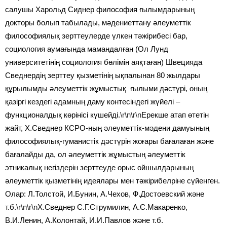
салушы Харольд Сиднер философия ғылымдарының
докторы болып табылады, мәдениеттану әлеуметтік
философиялық зерттеулерде үлкен тәжірибесі бар,
социология аумағында мамандалған (Ол Лунд
университетінің социология бөлімін аяқтаған) Швецияда
Сведнердің зерттеу қызметінің ықпалынан 80 жылдары
құрылымды әлеуметтік жұмыстық ғылыми дәстүрі, оның
қазіргі кездегі адамның даму контесіндегі жүйелі –
функционалдық көрінісі күшейді.
\r\n\r\n
Ерекше атап өтетін
жайт, Х.Сведнер КСРО-ның әлеуметтік-мәдени дамуының
философиялық-гуманистік дәстүрін жоғары бағалаған және
бағалайды да, ол әлеуметтік жұмыстың әлеуметтік
этникалық негіздерін зерттеуде орыс ойшылдарының
әлеуметтік қызметінің идеялары мен тәжірибелріне сүйенген.
Олар: Л.Толстой, И.Бунин, А.Чехов, Ф.Достоевский және
т.б.
\r\n\r\n
Х.Сведнер С.Г.Струмилин, А.С.Макаренко,
В.И.Ленин, А.Колонтай, И.И.Павлов және т.б.