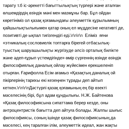
тарату т.б іс-әрекетті бағыттылықтың түрлері және аталған
өлшемдірдің өзіндік мәні мен мазмұны бар. Бұл ойдан
көретініміз ол қазақ қоғамындағы әлеуметтік құрылымның
қайшылықтылығымен қатар оның ел мүддесіне негативті де,
позитивті де ықпал тигізгендігі еді.
\r\n\r\n
Еліміз яғни
«этникалық-сословиелік топтарға бірегей отбасылық-
туыстық шаруашылықты жүргізуде әлсіз орталық билікте
және әдеп-ғұрып үстемдігінде» өмір сүргеннің өзінде өзіндік
философиялық даналық ойлау жүйесімен ерекшеленіп
отырған. Ғарифолла Есім ағамыз «Қазақтың даналық ой
пікірлерінің тарихы екі кезеңнен тұрады деп айтып
кеткен.
\r\n\r\n
Дәстүрлі қазақ қоғамының ең бір өзекті
мәселесінің бірі, бұл адам құндылығы. Н.Ж. Байтенова
«Қазақ философиясына сипаттама берер кезде, оны
антроцентристік бағытта деп айтуға болады. Жалпы шығыс
философиясы, соның ішінде қазақ философиясының да
мәселесі, кең таралған ілім, әлеуметтік идеал, жан жақты