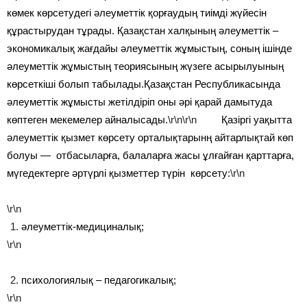
көмек көрсетудегі әлеуметтік қорғаудың тиімді жүйесін
құрастырудан тұрады. Қазақстан халқының әлеуметтік –
экономикалық жағдайы әлеуметтік жұмыстың, соның ішінде
әлеуметтік жұмыстың теориясының жүзеге асырылуының
көрсеткіші болып табылады.Қазақстан Республикасында
әлеуметтік жұмысты жетілдіріп оны әрі қарай дамытуда
көптеген мекемелер айналысады.
\r\n\r\n
Қазіргі уақытта
әлеуметтік қызмет көрсету орталықтарынң айтарлықтай көп
болуы — отбасыларға, балаларға жасы ұлғайған қарттарға,
мүгедектерге әртүрлі қызметтер түрін көрсету:
\r\n
\r\n
әлеуметтік-медициналық;
\r\n
психологиялық – педагогикалық;
\r\n