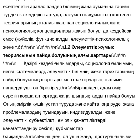
есептелетін аралас пәндер білімнің жаңа аумағына табиғи
түрде өз өкілдерін тартуда, әлеуметтік жұмыстың көптеген
теорияларының аталуы жағынан социологиялық және
психологиялық концепциялары жақын болуы да кездейсоқ
емес (жүйелік, функционалды, әлеуметтік-психологиялық
және т.б)
\r\n\r\n
\r\n\r\n
\r\n\r\n
1.2 Әлеуметтік жұмыс
теориясының пайда болуының алғышарттары
\r\n\r\n
\r\n\r\n
Қазіргі кездегі ғылымдарды, социология ғылымын,
негізгі сілтемелерді, әлеуметтік білімнің жеке тарихтарының
пайда болуының шарттары мен факторларын, ғылыми
пәндерді үш топ біріктіреді.
\r\n\r\n
Біріншіден, адам өмір
сүретін қоршаған ортада жаңа шындықтардың пайда болуы,
Оның өмірлік күшін ұстап тұруда және қайта өндіруде жаңа
проблемалардың туындауын, индивидуалды және
әлеуметтік субьектілкті, өмірлік қажеттіліктерді
қанағаттандыру секілді құбылыстар
байқалды.
\r\n\r\n
Екіншіден, ол үшін жаңа, дәстүрлі ғылыми