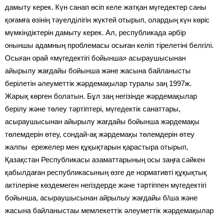
дамыту керек. Күн санап өсіп келе жатқан мүгедектер саны
қоғамға өзінің тәуелділігін жүктей отырып, олардың күн көріс
мүмкіндіктерін дамыту керек. Ал, республикада әрбір
оныншы адамның проблемасы осыған келіп тірелетіні белгілі.
Осыған орай «мүгедектігі бойынша» асыраушысынан
айырылу жағдайы бойынша және жасына байланысты
берілетін әлеуметтік жәрдемақылар туралы заң 1997ж.
Жарық көрген болатын. Бұл заң негізінде жәрдемақылар
берілу және төлеу тәртіптері, мүгедектік санаттары,
асыраушысынан айырылу жағдайы бойынша жәрдемақы
төлемдерін өтеу, сондай-ақ жәрдемақы төлемдерін өтеу
жалпы ережелер мен құқықтарын қарастыра отырып,
Қазақстан Республикасы азаматтарының осы заңға сәйкен
қабылдаған республикасының өзге де нормативті құқықтық
актілеріне көздемеген негіздерде және тәртіппен мүгедектігі
бойынша, асыраушысынан айрылыу жағдайы б/ша және
жасына байланыстаы мемлекеттік әлеуметтік жәрдемақылар