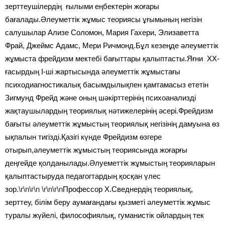
зерттеушілердің ғылыми еңбектерін жоғары
бағалады.Әлеуметтік жұмыс теориясы ұғымының негізін
салушылар Ализе Соломон, Мария Гахери, Элизаветта
Фрай, Джеймс Адамс, Мери Ричмонд.Бұл кезеңде әлеуметтік
жұмыста фрейдизм мектебі бағыттары қалыптасты.Яғни ХХ-
ғасырдың I-ші жартысында әлеуметтік жұмыстағы
психодиагностикалық басымдылықпен қамтамасыз ететін
Зигмунд Фрейд және оның шәкірттерінің психоанализді
жақтаушылардың теориялық нәтижелерінің әсері.Фрейдизм
бағыты әлеуметтік жұмыстың теориялық негізінің дамуына өз
ықпалын тигізді.Қазігі күнде Фрейдизм өзгере
отырып,әлеуметтік жұмыстың теориясында жоғарғы
деңгейде қолданылады.Әлуеметтік жұмыстың теорияларын
қалыптастыруда педагогтардың қосқан үлес
зор.
\r\n\r\n
\r\n\r\n
Профессор Х.Сведнердің теориялық,
зерттеу, білім беру аумағандағы қызметі әлеуметтік жұмыс
туралы жүйелі, философиялық, гуманистік ойлардың тек