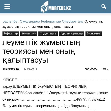
Басты бет
Оқушыларға
Рефераттар
Әлеуметтану
Әлеуметтік
жұмыстың теориясы мен оның қалыптасуы
Рефераттар
Әлеуметтану
Студенттерге
Курстық жұмыстар
Экономика
Әлеуметтік жұмыстың
теориясы мен оның
қалыптасуы
Martebe.kz
-
10.06.2015
29292
0
КІРІСПЕ…………………………………………………………………
тарау.ӘЛЕУМЕТТІК ЖҰМЫСТЫҢ ТЕОРИЯЛЫҚ
НЕГІЗДЕРІ
\r\n\r\n
\r\n\r\n
1.1 Әлеуметтік жұмыс теориясы және
оның мәні……………………………………….4
\r\n\r\n
\r\n\r\n
1.2
Әлеуметтік жұмыс теориясының пайда болуының