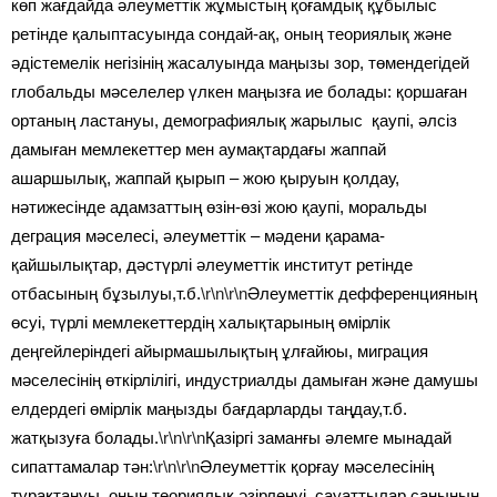
көп жағдайда әлеуметтік жұмыстың қоғамдық құбылыс
ретінде қалыптасуында сондай-ақ, оның теориялық және
әдістемелік негізінің жасалуында маңызы зор, төмендегідей
глобальды мәселелер үлкен маңызға ие болады: қоршаған
ортаның ластануы, демографиялық жарылыс қаупі, әлсіз
дамыған мемлекеттер мен аумақтардағы жаппай
ашаршылық, жаппай қырып – жою қыруын қолдау,
нәтижесінде адамзаттың өзін-өзі жою қаупі, моральды
деграция мәселесі, әлеуметтік – мәдени қарама-
қайшылықтар, дәстүрлі әлеуметтік институт ретінде
отбасының бұзылуы,т.б.
\r\n\r\n
Әлеуметтік дефференцияның
өсуі, түрлі мемлекеттердің халықтарының өмірлік
деңгейлеріндегі айырмашылықтың ұлғайюы, миграция
мәселесінің өткірлілігі, индустриалды дамыған және дамушы
елдердегі өмірлік маңызды бағдарларды таңдау,т.б.
жатқызуға болады.
\r\n\r\n
Қазіргі заманғы әлемге мынадай
сипаттамалар тән:
\r\n\r\n
Әлеуметтік қорғау мәселесінің
тұрақтануы, оның теориялық әзірленуі, сауаттылар санының