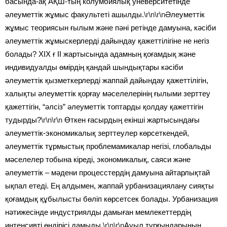
басында-ақ АҚШ-тың колумбиялық уневерситетінде
әлеуметтік жұмыс факультеті ашылды.
\r\n\r\n
Әлеуметтік
жұмыс теориясын ғылым және пәні ретінде дамуына, кәсіби
әлеуметтік жұмыскерлерді дайындау қажеттілігіне не негіз
болады? ХІХ ғ ІІ жартысында адамның қоғамдық және
индивидуалды өмірдің қандай шындықтары кәсіби
әлеуметтік қызметкерлерді жаппай дайындау қажеттілігін,
халықты әлеуметтік қорғау мәселелерінің ғылыми зерттеу
қажеттігін, “әлсіз” әлеуметтік топтарды қолдау қажеттігін
тудырды?
\r\n\r\n
Өткен ғасырдың екінші жартысындағы
әлеуметтік-экономикалық зерттеулер көрсеткендей,
әлеуметтік тұрмыстық проблемамикалар негізі, глобальды
мәселелер тобына кіреді, экономикалық, саяси және
әлеуметтік – мәдени процесстердің дамуына айтарлықтай
ықпал етеді. Ең алдымен, жаппай урбанизациялану сияқты
қоғамдық құбылысты бөліп көрсетсек болады. Урбанизация
нәтижесінде индустриялды дамыған мемлекеттердің
интенсивті өндірісі дамыды.
\r\n\r\n
Ауыл тұрғындарының