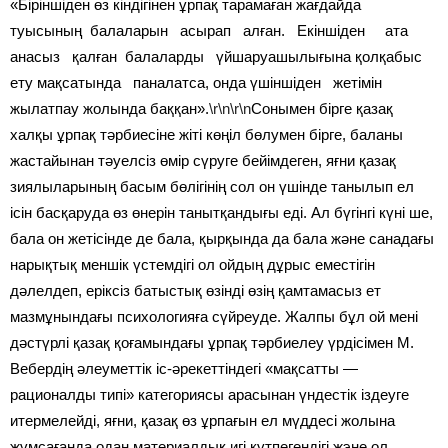
«Біріншіден өз кіндігінен ұрпақ тарамаған жағдайда
туысының балаларын асырап алған. Екіншіден ата
анасыз қалған балаларды үйшаруашылығына қолқабыс
ету мақсатында паналатса, онда үшіншіден жетімін
жылатпау жолында баққан».
\r\n\r\n
Сонымен бірге қазақ
халқы ұрпақ тәрбиесіне жіті көңіл бөлумен бірге, баланы
жастайынан тәуелсіз өмір сүруге бейімдеген, яғни қазақ
зиялыларының басым бөлігінің сол он үшінде танылып ел
ісін басқаруда өз өнерін танытқандығы еді. Ал бүгінгі күні ше,
бала он жетісінде де бала, қырқында да бала және санадағы
нарықтық меншік үстемдігі ол ойдың дұрыс еместігін
дәлелдеп, еріксіз батыстық өзінді өзің қамтамасыз ет
мазмұнындағы психологияға сүйреуде. Жалпы бұл ой мені
дәстүрлі қазақ қоғамындағы ұрпақ тәрбиелеу үрдісімен М.
Вебердің әлеуметтік іс-әрекеттіндегі «мақсатты —
рационалды типі» категориясы арасынан үндестік іздеуге
итермелейді, яғни, қазақ өз ұрпағын ел мүддесі жолына
жұмсағанда одан материалдық игі күтпегендігі жэне ол