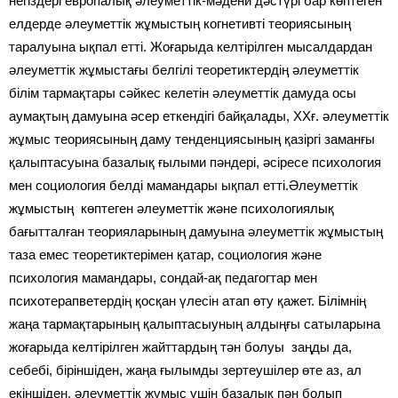
негіздері европалық әлеуметтік-мәдени дәстүрі бар көптеген
елдерде әлеуметтік жұмыстың когнетивті теориясының
таралуына ықпал етті. Жоғарыда келтірілген мысалдардан
әлеуметтік жұмыстағы белгілі теоретиктердің әлеуметтік
білім тармақтары сәйкес келетін әлеуметтік дамуда осы
аумақтың дамуына әсер еткендігі байқалады, ХХғ. әлеуметтік
жұмыс теориясының даму тенденциясының қазіргі заманғы
қалыптасуына базалық ғылыми пәндері, әсіресе психология
мен социология белді мамандары ықпал етті.Әлеуметтік
жұмыстың көптеген әлеуметтік және психологиялық
бағытталған теорияларының дамуына әлеуметтік жұмыстың
таза емес теоретиктерімен қатар, социология және
психология мамандары, сондай-ақ педагогтар мен
психотерапветердің қосқан үлесін атап өту қажет. Білімнің
жаңа тармақтарының қалыптасыуның алдыңғы сатыларына
жоғарыда келтірілген жайттардың тән болуы заңды да,
себебі, біріншіден, жаңа ғылымды зертеушілер өте аз, ал
екіншіден, әлеуметтік жұмыс үшін базалық пән болып