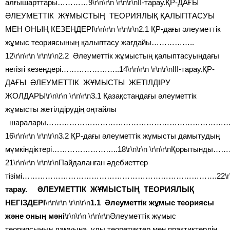
алғышарттары…………9
\r\n\r\n
\r\n\r\n
II-тарау.ҚР-ДАҒЫ
ӘЛЕУМЕТТІК ЖҰМЫСТЫҢ ТЕОРИЯЛЫҚ ҚАЛЫПТАСУЫ
МЕН ОНЫҢ КЕЗЕҢДЕРІ
\r\n\r\n
\r\n\r\n
2.1 ҚР-дағы әлеуметтік
жұмыс теориясының қалыптасу жағдайы……………..
12
\r\n\r\n
\r\n\r\n
2.2 Әлеуметтік жұмыстың қалыптасуындағы
негізгі кезеңдері…………………..14
\r\n\r\n
\r\n\r\n
III-тарау.ҚР-
ДАҒЫ ӘЛЕУМЕТТІК ЖҰМЫСТЫ ЖЕТІЛДІРУ
ЖОЛДАРЫ
\r\n\r\n
\r\n\r\n
3.1 Қазақстандағы әлеуметтік
жұмысты жетілдірудің оңтайлы
шаралары……………………………………………………………
16
\r\n\r\n
\r\n\r\n
3.2 ҚР-дағы әлеуметтік жұмысты дамытудың
мүмкіндіктері……………………..18
\r\n\r\n
\r\n\r\n
Қорытынд
21
\r\n\r\n
\r\n\r\n
Пайдаланған әдебиеттер
тізімі………………………………………………………………….22
\
тарау.
ӘЛЕУМЕТТІК ЖҰМЫСТЫҢ ТЕОРИЯЛЫҚ
НЕГІЗДЕРІ
\r\n\r\n
\r\n\r\n
1.1 Әлеуметтік жұмыс теориясы
және оның мәні
\r\n\r\n
\r\n\r\n
Әлеуметтік жұмыс
теориясының дамуына ұлы теоретиктер мен практиктердің