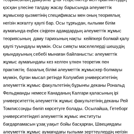
қосқан үлесіне талдау жасау барысында әлеуметтік
жұмыскер қызметінің спецификасы мен оның теориялық
негізін жоғалту қаупі бар. Осы тұрғыдан, ғылыми білім
аумағында еңбек сіңірген адамдардың әлеуметтік жұмыс
теориясының даму тарихының нақты кейіпкері болмай қалу
қаупі туындауы мүмкін. Осы сияқты мәселелерді шешудің
қиындауының себебі мынаған байланысты: әлеуметтік
жұмыс аумағындағы кез келген үлкен теоретик пен
практиктің базалық білімі әлеуметтік жұмыскер болмауы
мүмкін, бұған мысал ретінде Колумбия университетінің
әлеуметтік жұмыс факультетінің бұрынғы деканы Рональд
Фельдманды немесе Канаданың Калгари қаласының ірі
университеттің әлеуметтік жұмыс факультетінің деканы Рей
Томлиссонды бөліп көрсетуге болады. Осылайша, Гетеборг
университетіндегі әлеуметтік жұмыс институты
бағдарламасын ұзақ уақыт бойы басқарған, Швециядағы
әлеуметтік жұмыс аумағндағы ғылыми зерттеулердің негізін