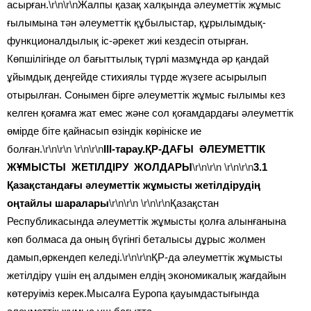
асырған.
\r\n\r\n
Жалпы қазақ халқында әлеуметтік жұмыс
ғылымына тән әлеуметтік құбылыстар, құрылымдық-
функционалдылық іс-әрекет жиі кездесіп отырған.
Көпшілігінде ол бағыттылық түрлі мазмұнда әр қандай
ұйымдық деңгейде стихиялы түрде жүзеге асырылып
отырылған. Сонымен бірге әлеуметтік жұмыс ғылымы кез
келген қоғамға жат емес және сол қоғамдардағы әлеуметтік
өмірде біте қайнасып өзіндік көрініске ие
болған.
\r\n\r\n
\r\n\r\n
III-тарау.ҚР-ДАҒЫ ӘЛЕУМЕТТІК
ЖҰМЫСТЫ ЖЕТІЛДІРУ ЖОЛДАРЫ
\r\n\r\n
\r\n\r\n
3.1
Қазақстандағы әлеуметтік жұмысты жетілдірудің
оңтайлы шаралары
\r\n\r\n
\r\n\r\n
Қазақстан
Республикасында әлеуметтік жұмысты қолға алынғанына
көп болмаса да оның бүгінгі беталысы дұрыс жолмен
дамып,өркендеп келеді.
\r\n\r\n
ҚР-да әлеуметтік жұмысты
жетілдіру үшін ең алдымен елдің экономикалық жағдайын
көтеруіміз керек.Мысалға Еуропа қауымдастығында