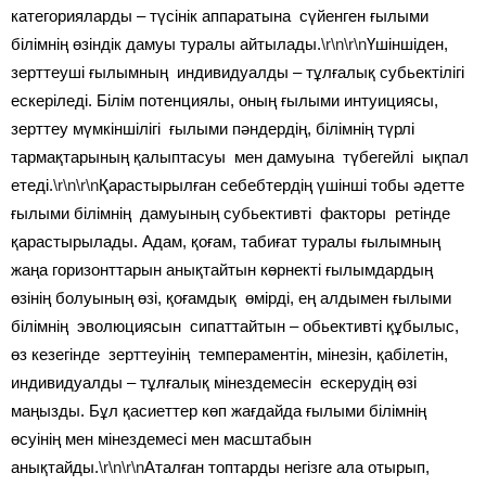
категорияларды – түсінік аппаратына сүйенген ғылыми
білімнің өзіндік дамуы туралы айтылады.
\r\n\r\n
Үшіншіден,
зерттеуші ғылымның индивидуалды – тұлғалық субьектілігі
ескеріледі. Білім потенциялы, оның ғылыми интуициясы,
зерттеу мүмкіншілігі ғылыми пәндердің, білімнің түрлі
тармақтарының қалыптасуы мен дамуына түбегейлі ықпал
етеді.
\r\n\r\n
Қарастырылған себебтердің үшінші тобы әдетте
ғылыми білімнің дамуының субьективті факторы ретінде
қарастырылады. Адам, қоғам, табиғат туралы ғылымның
жаңа горизонттарын анықтайтын көрнекті ғылымдардың
өзінің болуының өзі, қоғамдық өмірді, ең алдымен ғылыми
білімнің эволюциясын сипаттайтын – обьективті құбылыс,
өз кезегінде зерттеуінің темпераментін, мінезін, қабілетін,
индивидуалды – тұлғалық мінездемесін ескерудің өзі
маңызды. Бұл қасиеттер көп жағдайда ғылыми білімнің
өсуінің мен мінездемесі мен масштабын
анықтайды.
\r\n\r\n
Аталған топтарды негізге ала отырып,