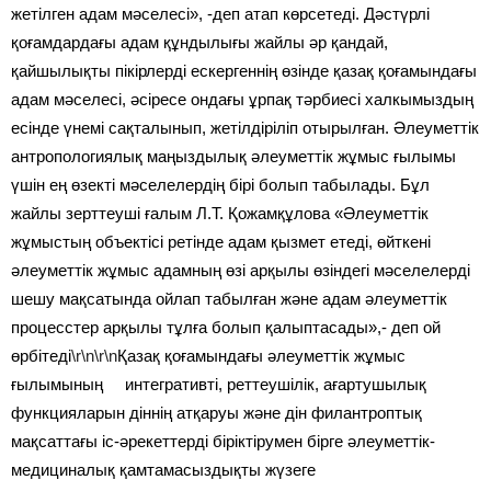
жетілген адам мәселесі», -деп атап көрсетеді. Дәстүрлі
қоғамдардағы адам құндылығы жайлы әр қандай,
қайшылықты пікірлерді ескергеннің өзінде қазақ қоғамындағы
адам мәселесі, әсіресе ондағы ұрпақ тәрбиесі халкымыздың
есінде үнемі сақталынып, жетілдіріліп отырылған. Әлеуметтік
антропологиялық маңыздылық әлеуметтік жұмыс ғылымы
үшін ең өзекті мәселелердің бірі болып табылады. Бұл
жайлы зерттеуші ғалым Л.Т. Қожамқұлова «Әлеуметтік
жұмыстың объектісі ретінде адам қызмет етеді, өйткені
әлеуметтік жұмыс адамның өзі арқылы өзіндегі мәселелерді
шешу мақсатында ойлап табылған және адам әлеуметтік
процесстер арқылы тұлға болып қалыптасады»,- деп ой
өрбітеді
\r\n\r\n
Қазақ қоғамындағы әлеуметтік жұмыс
ғылымының интегративті, реттеушілік, ағартушылық
функцияларын діннің атқаруы және дін филантроптық
мақсаттағы іс-әрекеттерді біріктірумен бірге әлеуметтік-
медициналық қамтамасыздықты жүзеге