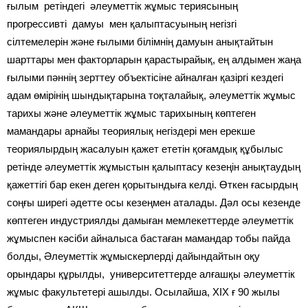
ғылым ретіндегі әлеуметтік жұмыс териясының
прогрессивті дамуы мен қалыптасуының негізгі
сілтемелерін және ғылыми білімнің дамуын анықтайтын
шарттары мен факторларын қарастырайық, ең алдымен жаңа
ғылыми пәннің зерттеу объектісіне айналған қазіргі кездегі
адам өмірінің шындықтарына тоқталайық, әлеуметтік жұмыс
тарихы және әлеуметтік жұмыс тарихының көптеген
мамандары арнайы теориялық негіздері мен ерекше
теориялырдың жасалуын қажет ететін қоғамдық құбылыс
ретінде әлеуметтік жұмыстын қалыптасу кезеңін анықтаудың
қажеттігі бар екен деген қорытындыға келді. Өткен ғасырдың
соңғы ширегі әдетте осы кезеңмен аталады. Дәл осы кезенде
көптеген индустриялды дамыған мемлекеттерде әлеуметтік
жұмыспен кәсіби айналыса бастаған мамандар тобы пайда
болды, Әлеуметтік жұмыскерлерді дайындайтын оқу
орындары құрылды, университеттерде алғашқы әлеуметтік
жұмыс факультетері ашылды. Осылайша, ХІХ ғ 90 жылы