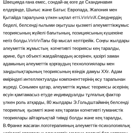
Швецияда ғана емес, сондай-ақ өзге де Скандинавия
елдерінде, Шығыс және Батыс Европада, Жапония мен
Қытайда таралуына үлкен ықпал етті.
\r\n\r\n
Х.Сведнердің
беделі, белсенді ғылыми оқытушы қызметі әлеуметтікжұмыс
теориясының жүйелі бағытының, позициясының күшеюіне
негіз болды.
\r\n\r\n
Тағы бір мысал келтірейік. Соңғы жылдары
әлеуметтік жұмыстың когнетивті теориясы кең таралды,
әрине, бұл объекті жағдайлардың әсерінен, қазіргі заман
адамының әлеуметтік қорғаудың технологиялары мен
заңдылықтарының теориясының өзіндік дамуы ХХғ. Адам
өміріндегі интеллектуалды компоненттерінің өсу тарапынан
жүреді. Сонымен қатар, әлеуметтік жұмыс теориясы әсерінің
өсуін қамтамасыз етуде индивидуалды тұлғалық фактор
үлкен роль атқарды, 80 жылдары Э.Гольдштаймнің белсенді
теориялық қызметі және кең тараған когнетивті гуманистік
теориялары айтарлықтай тиімді болды және кең таралды,
В.Франке жасаған логотерапияның әлеуметтік-психологиялық