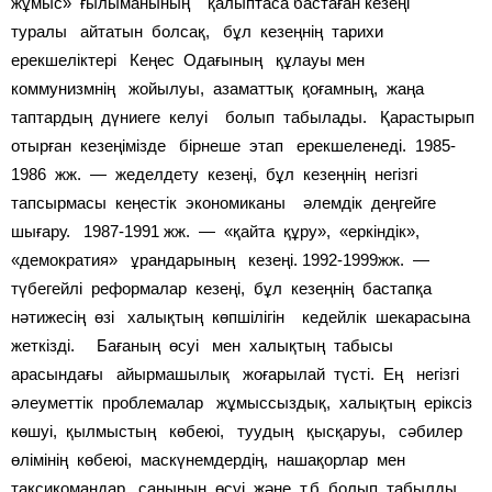
жұмыс» ғылыманының қалыптаса бастаған кезеңі
туралы айтатын болсақ, бұл кезеңнің тарихи
ерекшеліктері Кеңес Одағының құлауы мен
коммунизмнің жойылуы, азаматтық қоғамның, жаңа
таптардың дүниеге келуі болып табылады. Қарастырып
отырған кезеңімізде бірнеше этап ерекшеленеді. 1985-
1986 жж. — жеделдету кезеңі, бұл кезеңнің негізгі
тапсырмасы кеңестік экономиканы әлемдік деңгейге
шығару. 1987-1991 жж. — «қайта құру», «еркіндік»,
«демократия» ұрандарының кезеңі. 1992-1999жж. —
түбегейлі реформалар кезеңі, бұл кезеңнің бастапқа
нәтижесің өзі халықтың көпшілігін кедейлік шекарасына
жеткізді. Бағаның өсуі мен халықтың табысы
арасындағы айырмашылық жоғарылай түсті. Ең негізгі
әлеуметтік проблемалар жұмыссыздық, халықтың еріксіз
көшуі, қылмыстың көбеюі, туудың қысқаруы, сәбилер
өлімінің көбеюі, маскүнемдердің, нашақорлар мен
таксикомандар санының өсуі және т.б. болып табылды.