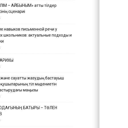
ІЛІМ – АЙБЫНЫМ» атты тілдер
інің сценариі
5
е навыков письменной речи у
х школьников: актуальные подходы и
ки
5
ТАРИХЫ
5
 және сауатты жазудың бастауыш
оқушыларының тіл мәдениетін
астырудағы маңызы
5
 ОДАҒЫНЫҢ БАТЫРЫ – ТӨЛЕН
В
5