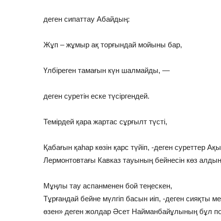
деген сипаттау Абайдың:
Жұп – жұмыр ақ торғындай мойыны бар,
Үлбіреген тамағын күн шалмайды, —
деген суретін еске түсіргендей.
Темірдей қара жартас сұрғылт түсті,
Қабағын қаһар көзін қарс түйіп, -деген суреттер 
Лермонтовтағы Кавказ тауының бейнесін көз алдың
Мұңлы тау аспанменен бой теңескен,
Тұрғандай бейне мүлгіп басын иіп, -деген сияқты
өзен» деген жолдар Әсет Найманбайұлының бұл по