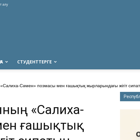
т алу
ҒА
СТУДЕНТТЕРГЕ
Салиха-Сәмен» поэмасы мен ғашықтық жырларындағы жігіт сипат
Респуб
ының «Салиха-
мен ғашықтық