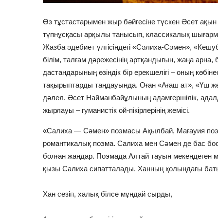
Өз тұстастарымен жыр бәйгесіне түскен Әсет ақы
түпнұсқасы арқылы танысып, классикалық шығарм
Жазба әдебиет үлгісіндегі «Сәлиха-Сәмен», «Кешу
білім, талғам дәрежесінің артқандығын, жаңа арна,
дастандарының өзіндік бір ерекшелігі – оның көбі
тақырыптарды таңдауында. Оған «Ағаш ат», «Үш же
дәлел. Әсет Найманбайұлының адамгершілік, адалд
жырлауы – гуманистік ой-пікірлерінің жемісі.
«Салиха — Сәмен» поэмасы Ақылбай, Мағауия поэ
романтикалық поэма. Салиха мен Сәмен де бас бо
болған жандар. Поэмада Алтай тауын мекендеген 
қызы Салиха сипатталады. Ханның қолындағы бат
Хан сезіп, халық білсе мұндай сырды,