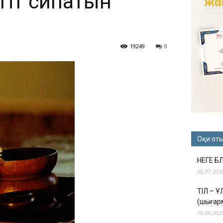
іт сипатын
19249
0
Оқи от
НЕГЕ Б
05.07.202
ТІЛ – 
(шығар
10.09.202