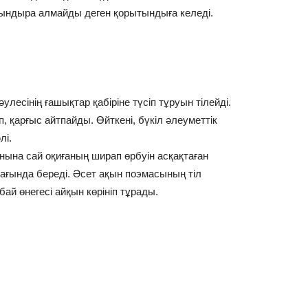
ындыра алмайды деген қорытындыға келеді.
улесінің ғашықтар қабіріне түсіп тұруын тілейді.
, қарғыс айтпайды. Өйткені, бүкіл әлеуметтік
лі.
на сай оқиғаның ширап өрбуін асқақтаған
ағында береді. Әсет ақын поэмасының тіл
бай өнегесі айқын көрініп тұрады.