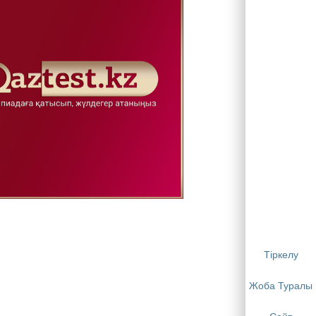
Тіркелу
Жоба Туралы