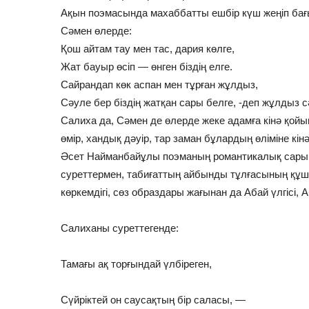
Ақын поэмасында махаббатты ешбір күш жеңіп бағ
Сәмен өлерде:
Қош айтам тау мен тас, дария көлге,
Жат бауыр өсіп — өнген біздің елге.
Сайрандап көк аспан мен тұрған жұлдыз,
Сәуле бер біздің жатқан сары белге, -деп жұлдыз сә
Салиха да, Сәмен де өлерде жеке адамға кінә қойып
өмір, хандық дәуір, тар заман бұлардың өліміне кінә
Әсет Найманбайұлы поэманың романтикалық сарыны
суреттермен, табиғаттың айбынды тұлғасының құш
көркемдігі, сөз образдары жағынан да Абай үлгісі, А
Салиханы суреттегенде:
Тамағы ақ торғындай үлбіреген,
Сүйріктей он саусақтың бір саласы, —