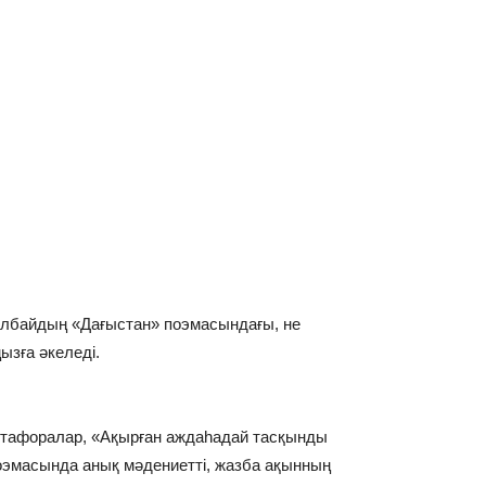
Ақылбайдың «Дағыстан» поэмасындағы, не
ызға әкеледі.
 метафоралар, «Ақырған аждаһадай тасқынды
эмасында анық мәдениетті, жазба ақынның