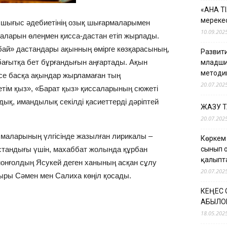
«АНА Т
мерекес
н шығыс әдебиетінің озық шығармаларымен
10.09.202
аларын өлеңмен қисса-дастан етіп жырлады.
бай» дастандары ақынның өмірге көзқарасының,
Развити
 бағытқа бет бұрғандығын аңғартады. Ақын
младши
методи
несе басқа ақындар жырламаған тың
20.07.202
тім қыз», «Барат қыз» қиссаларының сюжеті
ық, имандылық секілді қасиеттерді дәріптей
ЖАЗУ 
20.07.202
маларының үлгісінде жазылған лирикалы –
Көркем
стандығы үшін, махаббат жолында құрбан
сынып 
қалыпт
монғолдың Ясукей деген ханының асқан сұлу
20.07.202
ыры Сәмен мен Салиха көңіл қосады.
КЕҢЕС
ҚАБЫЛО
18.05.202