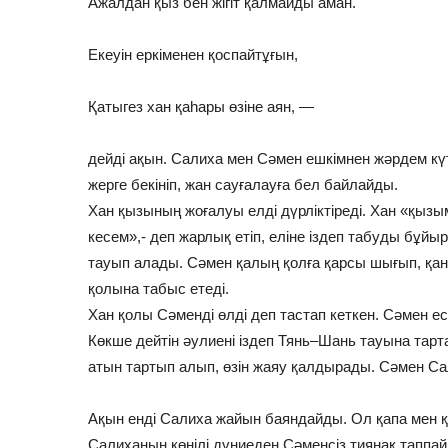
Ажалдан қыз бен жігіт қалмайды аман.
Екеуін еркіменен қоспайтұғын,
Қатыгез хан қаһары өзіне аян, —
дейді ақын. Салиха мен Сәмен ешкімнен жәрдем күт
жерге бекініп, жан сауғалауға бел байлайды.
Хан қызының жоғалуы елді дүрліктіреді. Хан «қыз
кесем»,- деп жарлық етіп, еліне іздеп табуды бұй
тауып алады. Сәмен қалың қолға қарсы шығып, қан
қолына табыс етеді.
Хан қолы Сәменді өлді деп тастап кеткен. Сәмен 
Көкше дейтін әулиені іздеп Тянь–Шань тауына тарт
атын тартып алып, өзін жаяу қалдырады. Сәмен Са
Ақын енді Салиха жайын баяндайды. Ол қапа мен қ
Салиханың көңілі дүниеден Сәменсіз тиянақ таппа