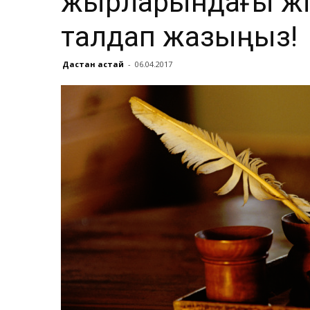
жырларындағы жіг
талдап жазыңыз!
Дастан Қастай
-
06.04.2017