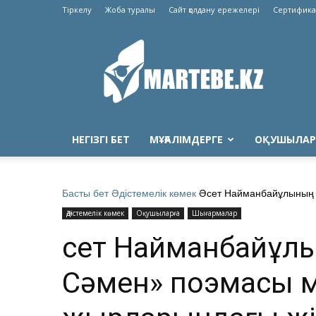
Тіркелу
Жоба туралы
Сайт қолдану ережелері
Сертифика
Martebe.kz
білім
сайты
НЕГІЗГІ БЕТ
МҰҒАЛІМДЕРГЕ
ОҚУШЫЛАР
Басты бет
Әдістемелік көмек
Әсет Найманбайұлының «
Әдістемелік көмек
Оқушыларға
Шығармалар
Әсет Найманбайұл
Сәмен» поэмасы 