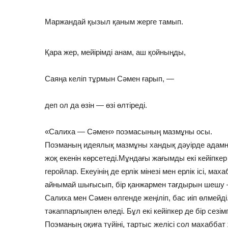
Маржандай қызыл қаным жерге тамып.
Қара жер, мейірімді анам, аш қойныңды,
Саяңа келіп тұрмын Сәмен ғарып, —
деп ол да өзін — өзі өлтіреді.
«Салиха — Сәмен» поэмасының мазмұны осы.
Поэманың идеялық мазмұны хандық дәуірде адамны
жоқ екенін көрсетеді.Мұндағы жағымды екі кейіпке
геройлар. Екеуінің де ерлік мінезі мен ерлік ісі, м
айнымай шығысып, бір қанжармен тағдырын шешу – 
Салиха мен Сәмен өлгенде жеңіліп, бас иіп өлмейд
тәкаппарлықпен өледі. Бұл екі кейіпкер де бір сезім
Поэманың оқиға түйіні, тартыс желісі сол махабба