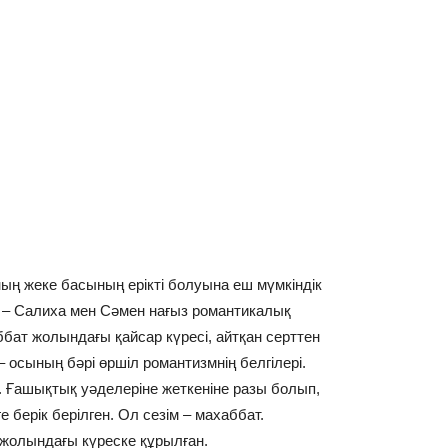
ң жеке басының ерікті болуына еш мүмкіндік
р – Салиха мен Сәмен нағыз романтикалық
ахаббат жолындағы қайсар күресі, айтқан серттен
осының бәрі өршіл романтизмнің белгілері.
і. Ғашықтық уәделеріне жеткеніне разы болып,
ге берік берілген. Ол сезім – махаббат.
т жолындағы күреске құрылған.