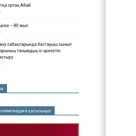
тқа ортақ Абай
5
іске – 80 жыл
5
ану сабақтарында бастауыш сынып
арының танымдық іс-әрекетін
астыру
5
ма
 олимпиадаға қатысыңыз