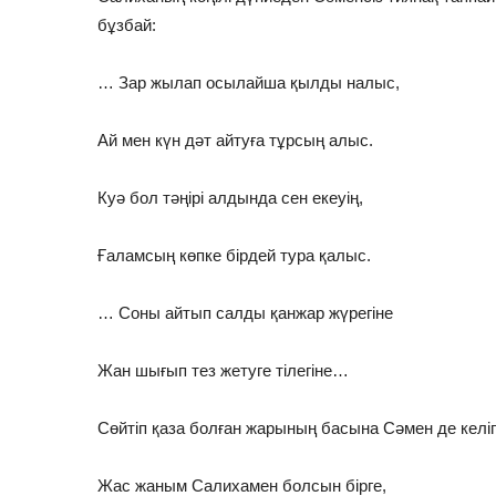
бұзбай:
… Зар жылап осылайша қылды налыс,
Ай мен күн дәт айтуға тұрсың алыс.
Куә бол тәңірі алдында сен екеуің,
Ғаламсың көпке бірдей тура қалыс.
… Соны айтып салды қанжар жүрегіне
Жан шығып тез жетуге тілегіне…
Сөйтіп қаза болған жарының басына Сәмен де келі
Жас жаным Салихамен болсын бірге,