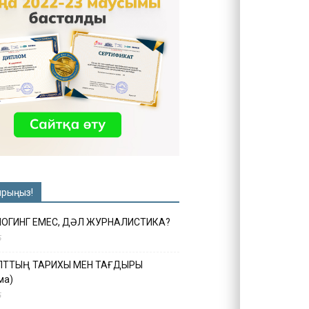
ырыңыз!
ЛОГИНГ ЕМЕС, ДӘЛ ЖУРНАЛИСТИКА?
6
ҰЛТТЫҢ ТАРИХЫ МЕН ТАҒДЫРЫ
ма)
5