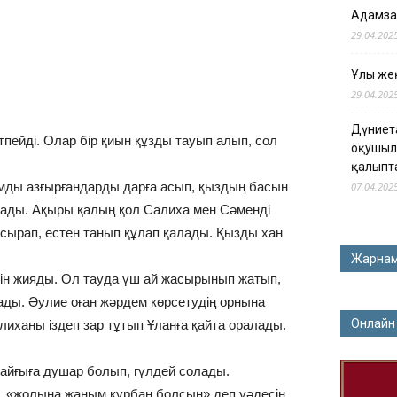
Адамза
29.04.202
Ұлы жең
29.04.202
Дүниет
пейді. Олар бір қиын құзды тауып алып, сол
оқушыл
қалыпт
ымды азғырғандарды дарға асып, қыздың басын
07.04.202
ырады. Ақыры қалың қол Салиха мен Сәменді
сырап, естен танып құлап қалады. Қызды хан
Жарна
есін жияды. Ол тауда үш ай жасырынып жатып,
ады. Әулие оған жәрдем көрсетудің орнына
Онлайн
лиханы іздеп зар тұтып Ұланға қайта оралады.
айғыға душар болып, гүлдей солады.
й, «жолыңа жаным құрбан болсын» деп уәдесін