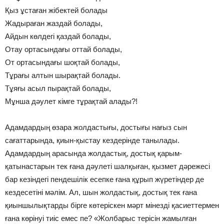
Қыз ұстаған жібектей болады
Жадыраған жаздай болады,
Айдын көлдегі қаздай болады,
Отау ортасындағы оттай болады,
От ортасындағы шоқтай болады,
Тұрағы алтын шырақтай болады.
Тұяғы асыл пырақтай болады,
Мұнша дәулет кімге тұрақтай алады?!
Адамдардың өзара жолдастығы, достығы нағыз сын
сағаттарында, қиын-қыстау кездерінде танылады.
Адамдардың арасында жолдастық, достық қарым-
қатынастарын тек ғана дәулеті шалқыған, қызмет дәрежесі
бар кезіндегі пендешілік есепке ғана құрып жүретіндер де
кездесетіні мәлім. Ал, шын жолдастық, достық тек ғана
қиыншылықтарды бірге көтеріскен мәрт мінезді қасиеттермен
ғана көрінуі тиіс емес пе? «Жолбарыс терісін жамылған