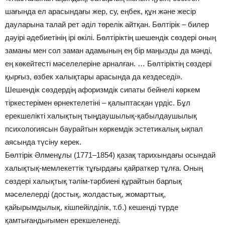
шағында ел арасындағы жер, су, еңбек, құн және жесір
дауларына талай рет әділ төрелік айтқан. Бөлтірік – билер
дәуірі әдебиетінің ірі өкілі. Бөлтіріктің шешендік сөздері оның
заманы мен сол заман адамының ең бір маңызды да мәнді,
ең көкейтесті мәселелеріне арналған. … Бөлтіріктің сөздері
қырғыз, өзбек халықтары арасында да кездеседі».
Шешендік сөздердің афоризмдік сипаты бейнелі көркем
тіркестерімен өрнектелетіні – қалыптасқан үрдіс. Бұл
ерекшелікті халықтың тыңдаушылық-қабылдаушылық
психологиясын баурайтын көркемдік эстетикалық ықпал
аясында түсіну керек.
Бөлтірік Әлменұлы (1771–1854) қазақ тарихындағы осындай
халықтық-мемлекеттік тұғырдағы қайраткер тұлға. Оның
сөздері халықтық тәлім-тәрбиені құрайтын барлық
мәселелерді (достық, жолдастық, жомарттық,
қайырымдылық, кішпейілділік, т.б.) кешенді түрде
қамтығандығымен ерекшеленеді.