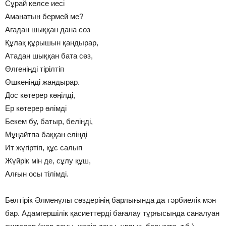
Сұрай келсе иесі
Аманатын бермей ме?
Ағадан шыққан дана сөз
Құлақ құрышын қандырар,
Атадан шыққан бата сөз,
Өлгеніңді тірілтіп
Өшкеніңді жандырар.
Дос көтерер көңілді,
Ер көтерер өлімді
Бекем бу, батыр, беліңді,
Мұңайтпа баққан еліңді
Ит жүгіртіп, құс салып
Жүйрік мін де, сұлу құш,
Алғын осы тілімді.
Бөлтірік Әлменұлы сөздерінің барлығында да тәрбиелік мән
бар. Адамгершілік қасиеттерді бағалау тұрғысында саналуан