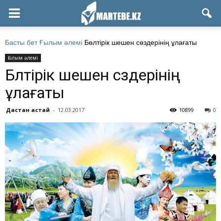
Басты бет
Ғылым әлемі
Бөлтірік шешен сөздерінің ұлағаты
Ғылым әлемі
Бөлтірік шешен сөздерінің
ұлағаты
Дастан Қастай
-
12.03.2017
10899
0