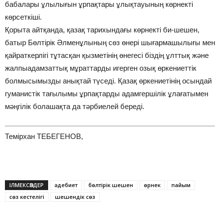
бабалары ұлылығын ұрпақтары ұлықтауының көрнекті
көрсеткіші.
Қорыта айтқанда, қазақ тарихындағы көрнекті би-шешен,
батыр Бөлтірік Әлменұлының сөз өнері шығармашылығы мен
қайраткерлігі тұтасқан қызметінің өнегесі біздің ұлттық және
жалпыадамзаттық мұраттарды игерген озық өркениеттік
болмысымызды анықтай түседі. Қазақ өркениетінің осындай
гуманистік тағылымы ұрпақтарды адамгершілік ұлағатымен
мәңгілік болашақта да тәрбиелей береді.
Темірхан ТЕБЕГЕНОВ,
ІЛМЕКСӨЗДЕР
әдебиет
бөлтірік шешен
өрнек
пайым
сөз кестелігі
шешендік сөз