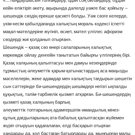
«…тыңдаушысын толғандыру, одан соң ойландыру, бұдан
кейін еліктіріп әкету, ақырында дәлелді уәжге бас қойғызу –
шешендік сөздің ерекше қасиеті болды. Уәж сөзге келерде,
үкім-кесім қабылдағанда халықтың мораль кодексі іспетті
мақал-мәтелдеріне жүгініп, өсиет, мәтел үлгілес афоризм
сөздерді жиі қолданып отырған».
Шешендік – қазақ сөз өнері салаларының халықтық
көркемдік ойлау денгейін танытатын байырғы үлгілерінің бірі.
Қазақ халқының қалыптасуы мен дамуы кезеңдерінде
тұрмыстық-әлеуметтік қарым-қатынастардың аса маңызды
мәселелерін, жеке адамдар мен халықтың тағдырын шешетін
сын сәттерінде би-шешендердің шешімдері негізгі ықпалды
құқықтық, тәлім-тәрбиелік қызмет атқарған. Би-шешендердің
қызметі қазақ халқының барлық
әлеуметтік топтарының адамгершілік-имандылық мінез-
құлық дағдыларының ата-бабалық қалыптасқан жүйемен
жүріп отыруын қадағалаған, елді басқарып отырған
хандарды да, қол бастаған батырларды да, мыңғырған малы