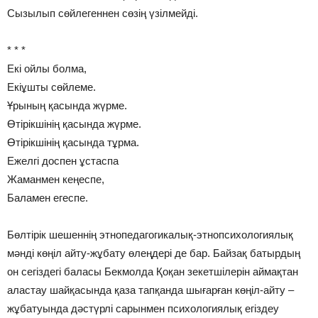
Сызылып сөйлегеннен сөзің үзілмейді.
* * *
Екі ойлы болма,
Екіұшты сөйлеме.
Ұрының қасында жүрме.
Өтірікшінің қасында жүрме.
Өтірікшінің қасында тұрма.
Ежелгі доспен ұстаспа
Жаманмен кеңеспе,
Баламен егеспе.
Бөлтірік шешеннің этнопедагогикалық-этнопсихологиялық
мәнді көңіл айту-жұбату өлеңдері де бар. Байзақ батырдың
он сегіздегі баласы Бекмолда Қоқан зекетшілерін аймақтан
аластау шайқасында қаза тапқанда шығарған көңіл-айту –
жұбатуында дәстүрлі сарынмен психологиялық егіздеу