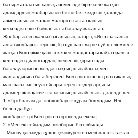
батыр» аталатын халық әңгімесінде бірге келе жатқан
адамдардың жолбарыспен бетпе-бет кездесіп қалғанда
аңмен алысып жатқан Бөлтірікті тастап қашып
кеткендіктеріне байланысты бағалау жасалған.
Жолбарыспен жалғыз өзі алысып, өлтіріп, «Иығына салып
алған жолбарыс терісінің бір пұшпағы жерге сүйретіліп» келе
жатқан Бөлтірікке қашып кеткен жолдастары қайта оралып
келгендегі диалогтардан, шешеннің қорытынды
бағалауларынан жолдастықтың шынайлығы мен
жалғандығына баға берілген. Бөлтірік шешеннің поэтикалық
мағынасы, мегзеулі ойлары терең сөздері арқылы
адамгершілік қасиет сапасының шынайылығы дәлелденген:
1. «Тірі болсам да, өлі жолбарыс құрлы болмадым. Өлі
болса да бұл
жолбарыс тірі Бөлтіріктен гөрі жолды екен»;
2. «Мен екі сойылдым, жолбарыс бір сойылды…
– Мынау қасымда тұрған қоянжүректер мені жалғыз тастап