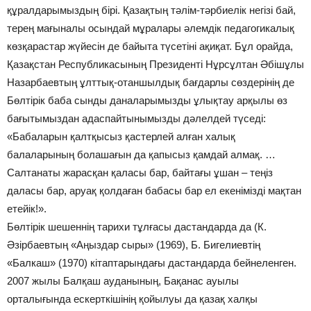
құралдарымыздың бірі. Қазақтың тәлім-тәрбиелік негізі бай,
терең мағыналы осындай мұралары әлемдік педагогикалық
көзқарастар жүйесін де байыта түсетіні ақиқат. Бұл орайда,
Қазақстан Республикасының Президенті Нұрсұлтан Әбішұлы
Назарбаевтың ұлттық-отаншылдық бағдарлы сөздерінің де
Бөлтірік баба сынды даналарымызды ұлықтау арқылы өз
бағытымыздан адаспайтынымызды дәлелдей түседі:
«Бабаларын қалтқысыз қастерлей алған халық
балаларының болашағын да қапысыз қамдай алмақ. …
Салтанаты жарасқан қаласы бар, байтағы ұшан – теңіз
даласы бар, аруақ қолдаған бабасы бар ел екенімізді мақтан
етейік!».
Бөлтірік шешеннің тарихи тұлғасы дастандарда да (К.
Әзірбаевтың «Аңыздар сыры» (1969), Б. Бигелиевтің
«Балкаш» (1970) кітаптарындағы дастандарда бейнеленген.
2007 жылы Балқаш ауданының, Бақанас ауылы
орталығында ескерткішінің қойылуы да қазақ халқы