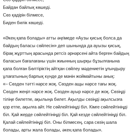
Байдан байлық көшеді.
Сөз қадірін білмесе,
Биден билік көшеді.
«Әкең қапа болады» атты әңгімеде «Аузы қисық болса да
байдың баласы сөйлесін» деп шынында да ауызы қисық,
бірақ жұрттың арасында ретсіз әрнәрсені айта берген байдың
баласын бағалағаны үшін жиынның шырқы бұзылғанына
қапа болған Бөлтіріктің айтқан сөйлеу мәдениетін ұғындыру
ұлағатының барлық күнде де мәнін жоймайтыны анық:
«– Сөзден тәтті нәрсе жоқ. Сөзден ащы нәрсе тағы жоқ.
Сөзден жеңіл нәрсе жоқ. Сөзден ауыр нәрсе де жоқ. Сөзіңді
тіліңе билетпе, ақылыңа билет. Ақылды сөзіңді ақылсызға
қор етпе, ақылға айт. Не сөйлейтініңді біл. Кімге сөйлейтініңді
біл. Қай жерде сөйлейтініңді біл. Қай кезде сөйлейтініңді біл.
Қалай сөйлейтініңді біл. Оны білмесең, сара сөзің шала
болады, арты жала болады, әкең қапа болады».