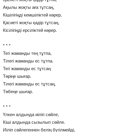
Ақылы жоқты аға тұтсаң,
Кішілігіңді кемшіліктей көрер,
Қасиеті жоқты қадір тұтсаң,
Кісілігіңді ерсіліктей көрер.
* * *
Тегі жаманды тең тұтпа,
Тілегі жаманды ес тұтпа.
Тегі жаманды ес тұтсаң
Төріңе шығар.
Тілегі жаманды ес тұтсаң,
Төбеңе шығар.
* * *
Үлкен алдында иіліп сөйле,
Кіші алдында сызылып сөйле.
Иіліп сөйлегеннен белің бүгілмейді,