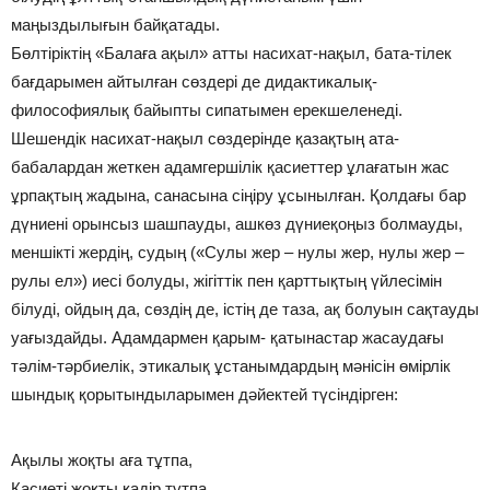
маңыздылығын байқатады.
Бөлтіріктің «Балаға ақыл» атты насихат-нақыл, бата-тілек
бағдарымен айтылған сөздері де дидактикалық-
философиялық байыпты сипатымен ерекшеленеді.
Шешендік насихат-нақыл сөздерінде қазақтың ата-
бабалардан жеткен адамгершілік қасиеттер ұлағатын жас
ұрпақтың жадына, санасына сіңіру ұсынылған. Қолдағы бар
дүниені орынсыз шашпауды, ашкөз дүниеқоңыз болмауды,
меншікті жердің, судың («Сулы жер – нулы жер, нулы жер –
рулы ел») иесі болуды, жігіттік пен қарттықтың үйлесімін
білуді, ойдың да, сөздің де, істің де таза, ақ болуын сақтауды
уағыздайды. Адамдармен қарым- қатынастар жасаудағы
тәлім-тәрбиелік, этикалық ұстанымдардың мәнісін өмірлік
шындық қорытындыларымен дәйектей түсіндірген:
Ақылы жоқты аға тұтпа,
Қасиеті жоқты қадір тұтпа,