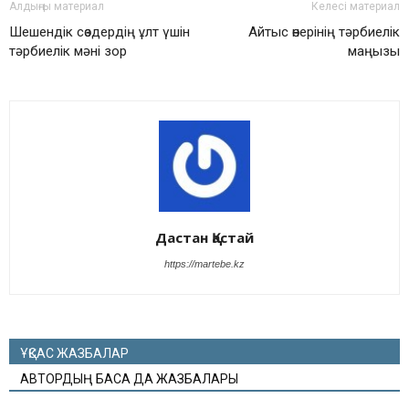
Алдыңғы материал
Келесі материал
Шешендік сөздердің ұлт үшін
Айтыс өнерінің тәрбиелік
тәрбиелік мәні зор
маңызы
Дастан Қастай
https://martebe.kz
ҰҚСАС ЖАЗБАЛАР
АВТОРДЫҢ БАСҚА ДА ЖАЗБАЛАРЫ