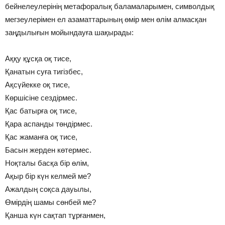
бейнелеулерінің метафоралық баламаларымен, символдық
мегзеулерімен ел азаматтарының өмір мен өлім алмасқан
заңдылығын мойындауға шақырады:
Аққу құсқа оқ тисе,
Қанатын суға тигізбес,
Ақсүйекке оқ тисе,
Көршісіне сездірмес.
Қас батырға оқ тисе,
Қара аспанды төндірмес.
Қас жаманға оқ тисе,
Басын жерден көтермес.
Ноқталы басқа бір өлім,
Ақыр бір күн келмей ме?
Ажалдың соқса дауылы,
Өмірдің шамы сөнбей ме?
Қанша күн сақтап тұрғанмен,