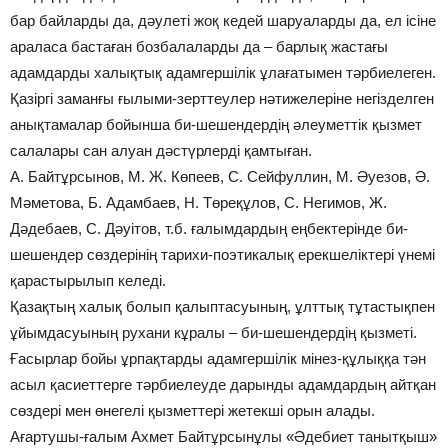
бар байларды да, дәулеті жоқ кедей шаруаларды да, ел ісіне
араласа бастаған бозбалаларды да – барлық жастағы
адамдарды халықтық адамгершілік ұлағатымен тәрбиелеген.
Қазіргі заманғы ғылыми-зерттеулер нәтижелеріне негізделген
анықтамалар бойынша би-шешендердің әлеуметтік қызмет
салалары сан алуан дәстүрлерді қамтыған.
А. Байтұрсынов, М. Ж. Көпеев, С. Сейфуллин, М. Әуезов, Ә.
Мәметова, Б. Адамбаев, Н. Төреқұлов, С. Негимов, Ж.
Дәдебаев, С. Дәуітов, т.б. ғалымдардың еңбектерінде би-
шешендер сөздерінің тарихи-поэтикалық ерекшеліктері үнемі
қарастырылып келеді.
Қазақтың халық болып қалыптасуының, ұлттық тұтастықпен
ұйымдасуының рухани кұралы – би-шешендердің қызметі.
Ғасырлар бойы ұрпақтарды адамгершілік мінез-құлыққа тән
асыл қасиеттерге тәрбиелеуде дарынды адамдардың айтқан
сөздері мен өнегелі қызметтері жетекші орын алады.
Ағартушы-ғалым Ахмет Байтұрсынұлы «Әдебиет танытқыш»