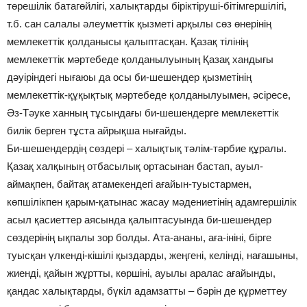
төрешілік батагөйлігі, халықтарды біріктіруші-бітімгершілігі,
т.б. сан салалы әлеуметтік қызметі арқылы сөз өнерінің
мемлекеттік қолданысы қалыптасқан. Қазақ тілінің
мемлекеттік мәртебеде қолданылуының Қазақ хандығы
дәуіріндегі нығаюы да осы би-шешендер қызметінің
мемлекеттік-құқықтық мәртебеде қолданылуымен, әсіресе,
Әз-Тәуке ханның тұсындағы би-шешендерге мемлекеттік
билік берген тұста айрықша нығайды.
Би-шешендердің сөздері – халықтық тәлім-тәрбие құралы.
Қазақ халқының отбасылық ортасынан бастап, ауыл-
аймақпен, байтақ атамекендегі ағайын-туыстармен,
көпшілікпен қарым-қатынас жасау мәдениетінің адамгершілік
асыл қасиеттер аясында қалыптасуында би-шешендер
сөздерінің ықпалы зор болды. Ата-ананы, аға-ініні, бірге
туысқан үлкенді-кішілі қыздарды, жеңгені, келінді, нағашыны,
жиенді, қайын жұртты, көршіні, ауылы аралас ағайынды,
қандас халықтарды, бүкіл адамзатты – бәрін де құрметтеу