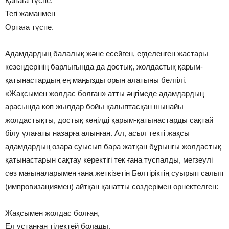
Қапаға түспе.
Тегі жаманмен
Ортаға түспе.
Адамдардың балалық және есейген, егделенген жастары
кезеңдерінің барлығында да достық, жолдастық қарым-
қатынастардың ең маңызды орын алатыны белгілі.
«Жақсымен жолдас болған» атты әңгімеде адамдардың
арасында көп жылдар бойы қалыптасқан шынайы
жолдастықты, достық көңілді қарым-қатынастарды сақтай
білу ұлағаты назарға алынған. Ал, асыл текті жақсы
адамдардың өзара суысып бара жатқан бұрынғы жолдастық
қатынастарын сақтау керектігі тек ғана тұспалды, мегзеулі
сөз мағыналарымен ғана жеткізетін Бөлтіріктің суырып салып
(импровизациямен) айтқан қанатты сөздерімен өрнектелген:
Жақсымен жолдас болған,
Ел ұстанған тілектей болады.