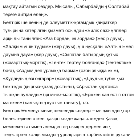
мақтау айтатын сөздер. Мысалы, Сабырбайдың Солтабай
төреге айтқан өлеңі».
Бөлтірік шешеннің де әлеуметтік-қоғамдық қайраткер
тұғырына көтерілген қызметі осындай «Билік сөз» үлгілері
арқылы танылған: «Аға бордан, іні зордан» (жесір дауы),
«Халқым үшін тудым» (жер дауы), үш нұсқалы «Алтын Емел
дауына дауа» (жер дауы), «Сыпатай батырдың құты»
(жомарттық-мәрттік), «Тентек төртеу болғанда» (тентектікке
баға), «Аздым деп ұрлыққа барма» (озбырлыққа үкім),
«Құдайдың өзі оңғарар» (жомарттық), «Даудың түбін қыз
бекітеді» (қырғыз-қазақ достығы), «Арыстан қартайса
тышқан аулайды» (ірі мінез-мәрттік), «Еріккен хан өстіп оттай
ма екен» (халықтың қуатын таныту), т.б.
Бөлтірік Әлменұлының шешендік сөздері – мыңжылдықтар
белестерінен өткен, қазіргі кезде жаңа әлемдегі Қазақ
мемлекеті атымен әлемдеп ең озық елдермен иық
теңестірген халқымыздың ұрпақтарын тәрбиелейтін рухани