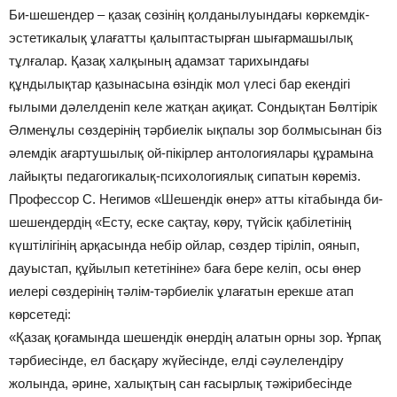
Би-шешендер – қазақ сөзінің қолданылуындағы көркемдік-
эстетикалық ұлағатты қалыптастырған шығармашылық
тұлғалар. Қазақ халқының адамзат тарихындағы
құндылықтар қазынасына өзіндік мол үлесі бар екендігі
ғылыми дәлелденіп келе жатқан ақиқат. Сондықтан Бөлтірік
Әлменұлы сөздерінің тәрбиелік ықпалы зор болмысынан біз
әлемдік ағартушылық ой-пікірлер антологиялары құрамына
лайықты педагогикалық-психологиялық сипатын көреміз.
Профессор С. Негимов «Шешендік өнер» атты кітабында би-
шешендердің «Есту, еске сақтау, көру, түйсік қабілетінің
күштілігінің арқасында небір ойлар, сөздер тіріліп, оянып,
дауыстап, құйылып кететініне» баға бере келіп, осы өнер
иелері сөздерінің тәлім-тәрбиелік ұлағатын ерекше атап
көрсетеді:
«Қазақ қоғамында шешендік өнердің алатын орны зор. Ұрпақ
тәрбиесінде, ел басқару жүйесінде, елді сәулелендіру
жолында, әрине, халықтың сан ғасырлық тәжірибесінде