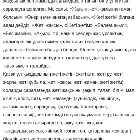
жақсылық пен жамандық ұғымдарын танып-білу ұлағатын
саралауға арналған. Мысалы, «Жаның жеті жаманнан аман
болсын», «Өнерің мен өнегең азбасын», «Жеті жетіні білгенді
адам дейді», «Жеті жақсы», «Жеті жетім», «Балаға ақыл»,
«Бес жаман», «Ақыл», т.б. нақыл сөздері жас ұрпақтың
адамгершілік ұлағатымен қалыптасып өсуіне халық
даналығы бойынша бағдар береді. Шешен қазақ ұғымындағы
киелі жеті санына негізделген қасиеттер, дәстүрлер
тағылымын толғайды.
Қазақ ұл-қыздарының жеті жетіні (жеті ата, жеті ру, жеті
жарғы, жеті құбыла, жеті жақсы, жеті жаман, жеті жетім),
соларды саралағанда жеті жақсыны (ақыл, талап, білім, мал,
кісілік, кәсіп, сөз), жеті жаманды (күншілдік, кекшілдік,
астамшылық, сараңдық, қараулық, бәлеқорлық,
ынсапсыздық), жеті жетімді (жауын жаумаған жер, басшысы
жоқ ел, елінен ажыраған ер, аққу-қазы жоқ көл,
тыңдаушысыз сөз, киілмей тозған тон, қатарлары жоқ шал) –
білудің ұлттық-отаншылдық дүниетаным үшін