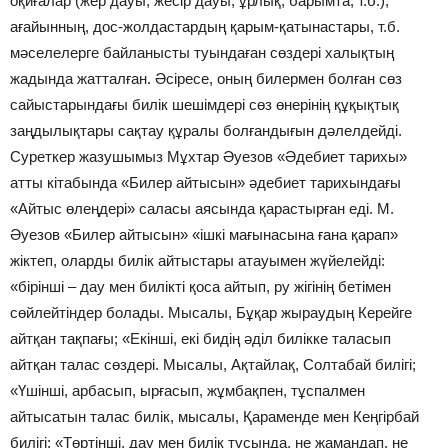
оқиғалар (жер дауы, жесір дауы, ұрлық, барымта, т.б.),
ағайынның, дос-жолдастардың қарым-қатынастары, т.б.
мәселелерге байланысты туындаған сөздері халықтың
жадында жатталған. Әсіресе, оның билермен болған сөз
сайыстарындағы билік шешімдері сөз өнерінің құқықтық
заңдылықтары сақтау құралы болғандығын дәлелдейді.
Суреткер жазушымыз Мұхтар Әуезов «Әдебиет тарихы»
атты кітабында «Билер айтысын» әдебиет тарихындағы
«Айтыс өлеңдері» саласы аясында қарастырған еді. М.
Әуезов «Билер айтысын» «ішкі мағынасына ғана қарап»
жіктеп, оларды билік айтыстары атауымен жүйелейді:
«бірінші – дау мен билікті қоса айтып, ру жігінің бетімен
сөйлейтіндер болады. Мысалы, Бұқар жыраудың Керейге
айтқан тақпағы; «Екінші, екі бидің әділ билікке таласып
айтқан талас сөздері. Мысалы, Ақтайлақ, Солтабай билігі;
«Үшінші, арбасып, ырғасып, жұмбақпен, тұспалмен
айтысатын талас билік, мысалы, Қараменде мен Кеңгірбай
билігі; «Төртінші, дау мен билік тұсында, не жамандап, не