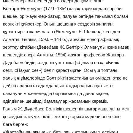
мәселелері би-шешендер сөздерінде қамтылған.
Бөлтірік Әлменұлы (1771–1854) қазақ тарихындағы әрі би-
шешен, әрі жауынгер-батыр, палуан ретінде танымал болған
көрнекті қайреткер. Оның шешендік сөздерін жинаған,
құрастырып жариялаған (Әлменұлы Б. Шешендік сөздер.
Алматы: Ғылым, 1993. – 144 б.), арнайы монографиялық
зерттеу кітабын (Дәдебаев Ж. Бөлтірік Әлменұлы және қазақ
шешендік өнері. Алматы, 1994) жазған профессор Жанғара
Дәдебаев бидің сөздерін үш топқа («Ділмәр сөз», «Билік
сөз», «Нақыл сөз») бөліп қарастырған. Осы үш топтағы
халық әңгімелерінде Бөлтіріктің жастайынан өмірден өткенге
дейінгі аралықта адамдардың тағдырларына қатысты
саналуан мәселелердің барлығына да даналықпен,
әділдікпен шешімді бағалаулар жасағанын көреміз.
Ғалым Ж. Дәдебаев Бөлтірік шешеннің шығармашылығы мен
қоғамдық-әлеуметтік қызметінің тарихи-мәдени өнегесіне
баға берген:
«Жастайынан ақындық, батырлық жолын қуып, есейген