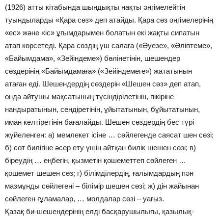
(1926) атты кітабында шындықты нақты әңгімелейтін
туындыларды «Қара сөз» деп атайды. Қара сөз әңгімелерінің
«ес» және «іс» ұғымдарымен болатын екі жақты сипатын
атап көрсетеді. Қара сөздің үш салаға («Әуезе», «Әліптеме»,
«Байымдама», «Зейіндеме») бөлінетінін, шешендер
сөздерінің «Байымдамаға» («Зейіндемеге») жататынын
атаған еді. Шешендердің сөздерін «Шешен сөз» деп атап,
онда айтушы мақсатының түсіндірілетінін, пікіріне
нандыратынын, сендіретінін, ұйытатынын, бұйытатынын,
иман келтіретінін бағалайды. Шешен сөздердің бес түрі
жүйеленген: а) мемлекет ісіне … сөйлегенде саясат шен сөзі;
б) сот билігіне әсер ету үшін айтқан билік шешен сөзі; в)
біреудің … еңбегін, қызметін қошеметтеп сөйлеген …
қошемет шешен сөз; г) білімділердің, ғалымдардың пән
мазмұнды сөйлегені – білімір шешен сөзі; ж) дін жайынан
сөйлеген ғұламалар, … молдалар сөзі – уағыз.
Қазақ би-шешендерінің елді басқарушылығы, қазылық-