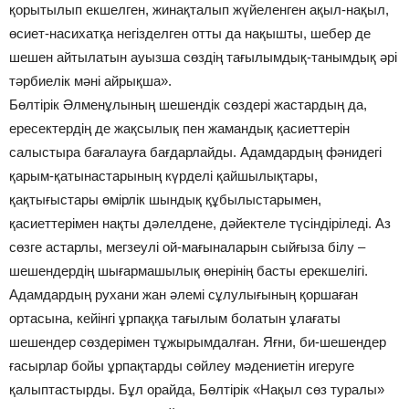
қорытылып екшелген, жинақталып жүйеленген ақыл-нақыл,
өсиет-насихатқа негізделген отты да нақышты, шебер де
шешен айтылатын ауызша сөздің тағылымдық-танымдық әрі
тәрбиелік мәні айрықша».
Бөлтірік Әлменұлының шешендік сөздері жастардың да,
ересектердің де жақсылық пен жамандық қасиеттерін
салыстыра бағалауға бағдарлайды. Адамдардың фәнидегі
қарым-қатынастарының күрделі қайшылықтары,
қақтығыстары өмірлік шындық құбылыстарымен,
қасиеттерімен нақты дәлелдене, дәйектеле түсіндіріледі. Аз
сөзге астарлы, мегзеулі ой-мағыналарын сыйғыза білу –
шешендердің шығармашылық өнерінің басты ерекшелігі.
Адамдардың рухани жан әлемі сұлулығының қоршаған
ортасына, кейінгі ұрпаққа тағылым болатын ұлағаты
шешендер сөздерімен тұжырымдалған. Яғни, би-шешендер
ғасырлар бойы ұрпақтарды сөйлеу мәдениетін игеруге
қалыптастырды. Бұл орайда, Бөлтірік «Нақыл сөз туралы»