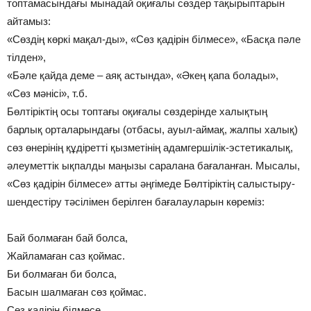
топтамасындағы мынадай оқиғалы сөздер тақырыптарын
айтамыз:
«Сөздің көркі мақал-ды», «Сөз қадірін білмесе», «Басқа пәле
тілден»,
«Бәле қайда деме – аяқ астында», «Әкең қапа болады»,
«Сөз мәнісі», т.б.
Бөлтіріктің осы топтағы оқиғалы сөздерінде халықтың
барлық орталарындағы (отбасы, ауыл-аймақ, жалпы халық)
сөз өнерінің құдіретті қызметінің адамгершілік-эстетикалық,
әлеуметтік ықпалды маңызы саралана бағаланған. Мысалы,
«Сөз қадірін білмесе» атты әңгімеде Бөлтіріктің салыстыру-
шендестіру тәсілімен берілген бағалауларын көреміз:
Бай болмаған бай болса,
Жайламаған саз қоймас.
Би болмаған би болса,
Басын шалмаған сөз қоймас.
Сөз қадірін білмесе,