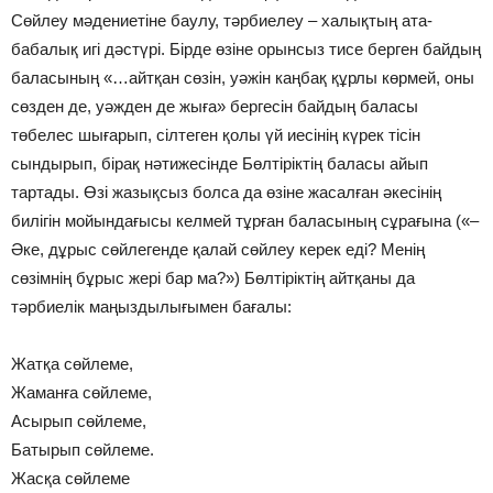
Сөйлеу мәдениетіне баулу, тәрбиелеу – халықтың ата-
бабалық игі дәстүрі. Бірде өзіне орынсыз тисе берген байдың
баласының «…айтқан сөзін, уәжін каңбақ құрлы көрмей, оны
сөзден де, уәжден де жыға» бергесін байдың баласы
төбелес шығарып, сілтеген қолы үй иесінің күрек тісін
сындырып, бірақ нәтижесінде Бөлтіріктің баласы айып
тартады. Өзі жазықсыз болса да өзіне жасалған әкесінің
билігін мойындағысы келмей тұрған баласының сұрағына («–
Әке, дұрыс сөйлегенде қалай сөйлеу керек еді? Менің
сөзімнің бұрыс жері бар ма?») Бөлтіріктің айтқаны да
тәрбиелік маңыздылығымен бағалы:
Жатқа сөйлеме,
Жаманға сөйлеме,
Асырып сөйлеме,
Батырып сөйлеме.
Жасқа сөйлеме