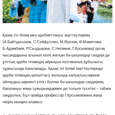
Қазақ тіл білімі мен әдебиеттануы зерттеулерінің
(А.Байтұрсынов, С.Сейфуллин, М.Әуезов, Ә.Мәметова,
Б.Адамбаев, Р.Сыздықова, С.Негимов, Г.Қосымова) ортақ
нысандарына алынып келе жатқан би-шешендер сөздері де
ұлттық әдеби тіліміздің айрықша поэтикалық құбылысы
тұрғысында бағаланады. Қазақ тіл білімі зерттеулерінде
әдеби тіліміздің қалыптасу жолында халықтың көркем
ойлаудың көрнекті үлгісі болған би-шешендер сөздерінің
бағалануы жаңа тұжырымдармен де толыға түсетіні – табиғи
заңдылық. Бұл орайда профессор Г.Қосымованың жаңа
пікірін назарға аламыз: