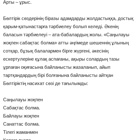
Арты – ұрыс.
Бөлтірік сөздерінің біразы адамдарды жолдастыққа, достық
қарым-қатынастарға тәрбиелеу болып келеді. Әкенің
баласын тәрбиелеуі – ата-бабалардың жолы. «Саңылауы
жоқпен сабақтас болма» атты әңгімеде шешеннің ұлының
сотқар, бұзық балалармен бірге жүргені, әкесінің
ескертулеріне құлақ аспағаны, ақыры солардың тазы
ұрлаған оқиғасына байланысты жазаланып, айып
тартқандардың бірі болғанына байланысты айтқан
Бөлтіріктің насихат сөзі де тағылымды:
Саңылауы жоқпен
Сабақтас болма.
Байлауы жоқпен
Санаттас болма.
Тілегі жаманмен