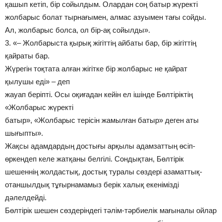
қашып кетіп, бір сойылдым. Олардан соң батыр жүректі
жолбарыс болат тырнағымен, алмас азуымен тағы сойды.
Ал, жолбарыс болса, ол бір-ақ сойылды».
3. «– Жолбарыста қырық жігіттің айбаты бар, бір жігіттің
қайраты бар.
Жүрегін тоқтата алған жігітке бір жолбарыс не қайрат
қылушы еді» – деп
жауап беріпті. Осы оқиғадан кейін ел ішінде Бөлтіріктің
«Жолбарыс жүректі
батыр», «Жолбарыс терісін жамылған батыр» деген аты
шығыпты».
Жақсы адамдардың достығы арқылы адамзаттың өсіп-
өркендеп келе жатқаны белгілі. Сондықтан, Бөлтірік
шешеннің жолдастық, достық туралы сөздері азаматтық-
отаншылдық тұғырнамамыз берік халық екенімізді
дәлелдейді.
Бөлтірік шешен сөздеріндегі тәлім-тәрбиелік мағыналы ойлар