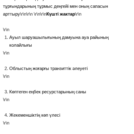
тұрғындарының тұрмыс деңгейі мен оның сапасын
арттыру
\r\n\r\n
\r\n\r\n
Күшті жактар
\r\n
\r\n
Ауыл шаруашылығының дамуына ауа райының
колайлығы
\r\n
Облыстың жоғарғы транзиттік әлеуеті
\r\n
Көптеген еңбек ресурстарының саны
\r\n
Жекеменшіктің көп үлесі
\r\n