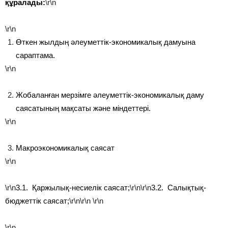
құралады:
\r\n
\r\n
Өткен жылдың әлеуметтік-экономикалық дамуына
сараптама.
\r\n
Жобаланған мерзімге әлеуметтік-экономикалық даму
саясатының мақсаты және міндеттері.
\r\n
Макроэкономикалық саясат
\r\n
\r\n
3.1. Қаржылық-несиелік саясат;
\r\n\r\n
3.2. Салықтық-
бюджеттік саясат;
\r\n\r\n
\r\n
\r\n