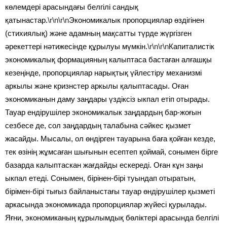
көлемдері арасындағы белгілі сандық
қатынастар.
\r\n\r\n
Экономикалык пропорциялар өздігінен
(стихиялық) және адамның мақсатты түрде жүргізген
әрекеттері нәтижесінде құрылуы мүмкін.
\r\n\r\n
Капиталистік
экономикалық формацияның калыптаса бастаған алғашқы
кезеңінде, пропорциялар нарықтық үйлестіру механизмі
аркылы және кризнстер аркылы қалыптасады. Оған
экономиканын даму заңдары үздіксіз ыкпал етіп отырады.
Тауар ендірушілер экономикалык заңдардың бар-жоғын
сезбесе де, сол заңдардың талабына сәйкес қызмет
жасайды. Мысалы, ол өндірген тауарына баға қойған кезде,
тек өзінің жұмсаған шығынын есептеп қоймай, сонымен бірге
базарда калыптаскан жағдайды ескереді. Оған кұн заңы
ыкпал етеді. Сонымен, бірінен-бірі туындап отыратын,
бірімен-бірі тығыз байланыстағы тауар өндірушілер қызметі
аркасында экономикада пропорциялар жүйесі қурылады.
Яғни, экономиканың құрылымдық бөліктері арасында белгілі