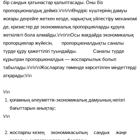
бір сандык қатынастар қалыптасады. Оны біз
пропорционалдық дейміз.
\r\n\r\n
Өндіріс күштерінің дамуы
жоғары деңгейге жеткен кезде, нарықтық үйлестіру механизмі
де, кризистер де экономикалық пропорцияларды құруға
жеткілікті бола алмайды.
\r\n\r\n
Осы жағдайда экономикалық
пропорциялар жүйесін, пропорционалдықты саналы
түрде құру қажеттілігі туындайды. Саналы түрде
кұрылран пропоршюналдык — жоспарлылык болып
табылады.
\r\n\r\n
Жосларлау төменде көрсетілген міндеттерді
атқарады:
\r\n
\r\n
қоғамның әлеуметтік-экономикалық дамуының негізгі
бағыттарын анықтау;
\r\n
жоспарлы кезең экономикасыпың сандык жәңе