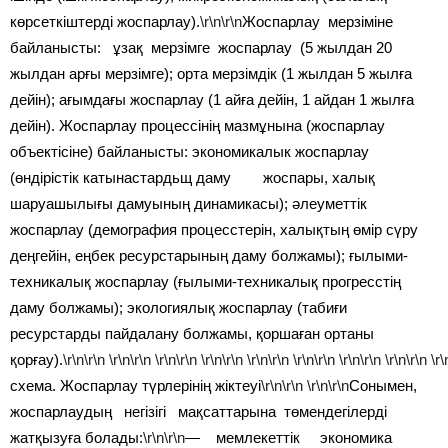
көрсеткіштерді жоспарлау).
\r\n\r\n
Жоспарлау мерзіміне
байланысты: ұзақ мерзімге жоспарлау (5 жылдан 20
жылдан арғы мерзімге); орта мерзімдік (1 жылдан 5 жылға
дейін); ағымдағы жоспарлау (1 айға дейін, 1 айдан 1 жылға
дейін). Жоспарлау процессінің мазмұнына (жоспарлау
объектісіне) байланысты: экономикалык жоспарлау
(өндірістік катынастардьщ даму жоспары, халық
шаруашылығы дамуының динамикасы); әлеуметтік
жоспарлау (демография процесстерін, халықтың өмір сүру
деңгейін, еңбек ресурстарының даму болжамы); ғылыми-
техникалық жоспарлау (ғылыми-техникалық прогресстің
даму болжамы); экологиялық жоспарлау (табиғи
ресурстарды пайдалану болжамы, қоршаған ортаны
қорғау).
\r\n\r\n
\r\n\r\n
\r\n\r\n
\r\n\r\n
\r\n\r\n
\r\n\r\n
\r\n\r\n
\r\n\r\n
\r\
схема. Жоспарлау түрлерінің жіктеуі
\r\n\r\n
\r\n\r\n
Сонымен,
жоспарлаудың негізігі мақсаттарына төмендегілерді
жатқызуға болады:
\r\n\r\n
— мемлекеттік экономика