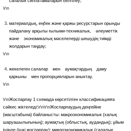
сапалык сиппатамаларын белгілеу;
\r\n
материалдық, еңбек және қаржы ресурстарын орынды
пайдалану арқылы ғылыми-техникалык, әлеуметтік
және экономикалық мәселелерді шешудің тиімді
жолдарын таңдау;
\r\n
жекелеген салалар мен аумақтардың даму
қаркыны мен пропорцияларын аныктау.
\r\n
\r\n
Жоспарлау 1 схемада көрсетілген классификацияға
сәйкес жіктеледі:
\r\n\r\n
Жоспарлаудың деңгейіне
(масштабына) байланысты: макроэкономикалык (халық
шаруашылығының); аумақтық (облыстық, аудандық); ұйым
ішінде (ішкі жоспарлау); микроэкономикалық (салалық