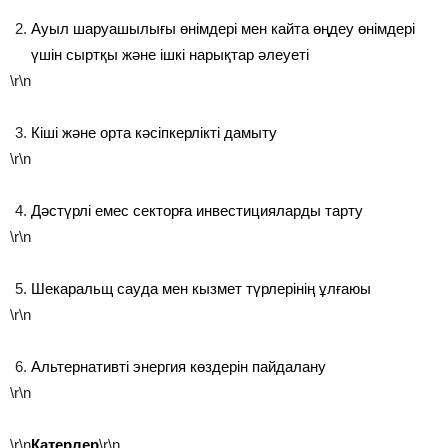
Ауыл шаруашылығы өнімдері мен кайта өңдеу өнімдері
үшін сыртқы және ішкі нарықтар әлеуеті
\r\n
Кіші және орта кәсіпкерлікті дамыту
\r\n
Дәстүрлі емес секторға инвестицияларды тарту
\r\n
Шекаральщ сауда мен кызмет түрлерінің ұлғаюы
\r\n
Альтернативті энергия көздерін пайдалану
\r\n
\r\n
Катерлер
\r\n