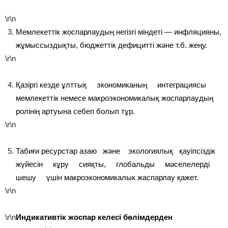
\r\n
Мемлекеттік жоспарлаудың негізгі міндеті — инфляцияны,
жұмыссыздықты, бюджеттік дефицитті және т.б. жеңу.
\r\n
Қазіргі кезде ұлттық экономиканың интеграциясы
мемлекеттік немесе макроэкономикалық жоспарлаудың
ролінің артуына себеп болып тұр.
\r\n
Табиғи ресурстар азаю және экологиялық қауіпсіздік
жүйесін кұру сияқты, глобальды мәселелерді
шешу үшін макроэкономикалык жаспарлау қажет.
\r\n
\r\n
Индикативтік жоспар келесі бөлімдерден