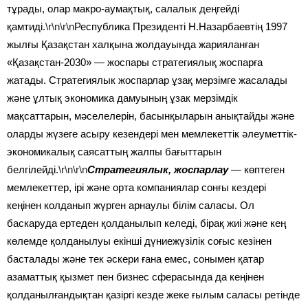
тұрады, олар макро-аумақтық, салалык деңгейді
қамтиді.
\r\n\r\n
Республика Президенті Н.Назарбаевтің 1997
жылғы Қазақстан халқына жолдауында жарияланған
«Қазақстан-2030» — жоспары стратегиялық жоспарға
жатады. Стратегиялык жоспарлар ұзақ мерзімге жасалады
және ұлтық экономика дамуының ұзак мерзімдік
мақсаттарын, мәселелерін, басынқыларын анықтайды және
оларды жүзеге асыру кезендері мен мемлекеттік әлеуметтік-
экономикалық саясаттың жалпы бағыттарын
белгілейді.
\r\n\r\n
Стратегиялык, жоспарлау
—
көптеген
мемлекеттер, ірі және орта компаниялар сонғы кездері
кеңінен колданып жүрген арнаулы білім саласы. Ол
баскаруда ертеден қолданылып келеді, бірақ жиі және кең
көлемде қолданылуы екінші дүниежүзілік соғыс кезінен
басталады және тек әскери ғана емес, сонымен қатар
азаматтық қызмет пен бизнес сферасында да кеңінен
қолданылғандықтан қазіргі кезде жеке ғылым саласы ретінде