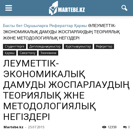
Басты бет
Оқушыларға
Рефераттар
Қаржы
ӘЛЕУМЕТТІК-
ЭКОНОМИКАЛЫҚ ДАМУДЫ ЖОСПАРЛАУДЫҢ ТЕОРИЯЛЫҚ
ЖӘНЕ МЕТОДОЛОГИЯЛЫҚ НЕГІЗДЕРІ
Студенттерге
Дипломдық жұмыстар
Курстық жұмыстар
Рефераттар
Қаржы
Саясаттану
Экономика
ӘЛЕУМЕТТІК-
ЭКОНОМИКАЛЫҚ
ДАМУДЫ ЖОСПАРЛАУДЫҢ
ТЕОРИЯЛЫҚ ЖӘНЕ
МЕТОДОЛОГИЯЛЫҚ
НЕГІЗДЕРІ
Martebe.kz
-
25.07.2015
12359
0