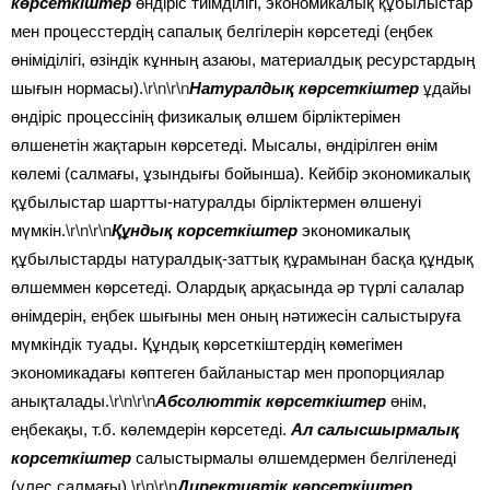
көрсеткіштер
өндіріс тиімділігі, экономикалық құбылыстар
мен процесстердің сапалық белгілерін көрсетеді (еңбек
өніміділігі, өзіндік кұнның азаюы, материалдық ресурстардың
шығын нормасы).
\r\n\r\n
Натуралдық көрсеткіштер
ұдайы
өндіріс процессінің физикалық өлшем бірліктерімен
өлшенетін жақтарын көрсетеді. Мысалы, өндірілген өнім
көлемі (салмағы, ұзындығы бойынша). Кейбір экономикалық
құбылыстар шартты-натуралды бірліктермен өлшенуі
мүмкін.
\r\n\r\n
Құндық корсеткіштер
экономикалық
құбылыстарды натуралдық-заттық құрамынан басқа құндық
өлшеммен көрсетеді. Олардық арқасында әр түрлі салалар
өнімдерін, еңбек шығыны мен оның нәтижесін салыстыруға
мүмкіндік туады. Құндық көрсеткіштердің көмегімен
экономикадағы көптеген байланыстар мен пропорциялар
анықталады.
\r\n\r\n
Абсолюттік көрсеткіштер
өнім,
еңбекақы, т.б. көлемдерін көрсетеді.
Ал салысшырмалық
корсеткіштер
салыстырмалы өлшемдермен белгіленеді
(үлес салмағы).
\r\n\r\n
Директивтік көрсеткіштер,