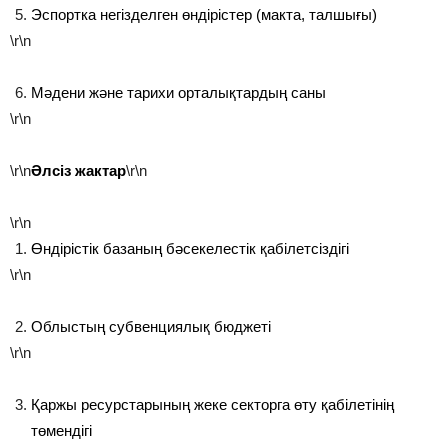
Эспортка негізделген өндірістер (макта, талшығы)
\r\n
Мәдени және тарихи орталықтардың саны
\r\n
\r\n
Әлсіз жактар
\r\n
\r\n
Өндірістік базаның бәсекелестік қабілетсіздігі
\r\n
Облыстың субвенциялық бюджеті
\r\n
Қаржы ресурстарының жеке секторга өту қабілетінің
төмендігі