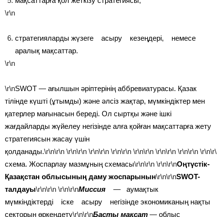
мақсаттарға қол жеткізу стратегиясы;
\r\n
стратегияларды жүзеге асыру кезеңдері, немесе
аралық мақсаттар.
\r\n
\r\n
SWOT — ағылшын әріптерінің аббревиатурасы. Қазак
тілінде күшті (ұтымды) және әлсіз жақтар, мүмкіндіктер мен
қатерлер мағынасын береді. Ол сыртқы және ішкі
жағдайларды жүйелеу негізінде алға қойған мақсаттарға жету
стратегиясын жасау үшін
қолданады.
\r\n\r\n
\r\n\r\n
\r\n\r\n
\r\n\r\n
\r\n\r\n
\r\n\r\n
\r\n\r\n
\r\n\r
схема. Жоспарлау мазмұның схемасы
\r\n\r\n
\r\n\r\n
Оңтүстік-
Қазақстан облысының даму жоспарынын
\r\n\r\n
SWOT-
талдауы
\r\n\r\n
\r\n\r\n
Миссия
—
аумақтык
мүмкіндіктерді іске асыру негізінде экономиканың нақты
секторын өркендету
\r\n\r\n
Басты мақсат
—
облыс