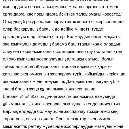
жоспардағы негізігі тапсырманы, жоғарғы органның төменгі
органдарға, кәсіпорындарға бекіткен тапсырманы көрсетеді.
Олардың бір түрі болып нормативтік көрсеткіштер саналады,
олар басқарудың барлық деңгейіне міндетті түрде
орындалуы шарт көрсеткіштер. Болжаудың негізгі мақсаты
экономикалық дамудың балама бағыттарын және олардың
әлеуметтік-экономикалық салдарын анықтау болғандықтан
ол экономиканы жоспарлаудың алғашқы сатысы болып
табылады.
\r\n\r\n
Қазіргі қалыптасқан нарықтық қарым-
қатынас экономиканың жоспарлау түрін жоймайды, керісінше
экономикалық және әлеуметтік Дағдарыстан шығудың бір
тәсілі болып жаңа құндылыққа және сапаға ие
болады.
\r\n\r\n
Қазіргі дүние жүзілік экономика дамуында
ұйымшылдық және жоспарлылық күшею тенденциясы тән.
Барлық елдерде болжау және жоспарлау тәжірибиесі кең
таралғаны, осыған дәлел. Сонымен қатар, экономиканы
мемлекеттік реттеу жүйесінде жоспарлаудың мазмұны және