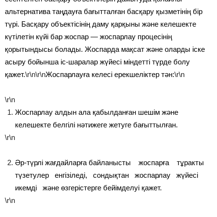
альтернатива таңдауға бағытталған басқару қызметінің бір
түрі. Басқару объектісінің даму қарқыны және келешекте
күтілетін күйі бар жоспар — жоспарлау процесінің
қорытындысы болады. Жоспарда мақсат және оларды іске
асыру бойынша іс-шаралар жүйесі міндетті түрде болу
қажет.
\r\n\r\n
Жоспарлауға келесі ерекшеліктер тән:
\r\n
\r\n
Жоспарлау алдын ала қабылданған шешім және
келешекте белгілі нәтижеге жетуге бағыттылған.
\r\n
Әр-түрлі жағдайларға байланысты жоспарға тұракты
түзетулер енгізіледі, сондықтан жоспарлау жүйесі
икемді және өзгерістерге бейімделуі қажет.
\r\n