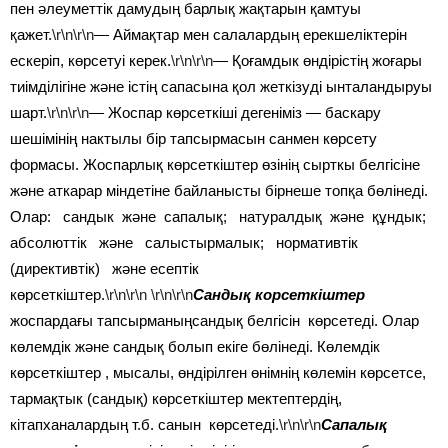
пен әлеуметтік дамудың барлық жақтарын қамтуы
қажет.
\r\n\r\n
— Аймақтар мен салалардың ерекшеліктерін
ескеріп, көрсетуі керек.
\r\n\r\n
— Қоғамдык өндірістің жоғары
тиімділігіне және істің сапасына қол жеткізуді ынталандыруы
шарт.
\r\n\r\n
— Жоспар көрсеткіші дегеніміз — баскару
шешімінің нактылы бір тапсырмасын санмен көрсету
формасы. Жоспарлық көрсеткіштер өзінің сырткы белгісіне
және аткарар міндетіне байланысты бірнеше топқа бөлінеді.
Олар: сандык және сапалық; натуралдық және құндык;
абсолюттік және салыстырмалык; нормативтік
(директивтік) және есептік
көрсеткіштер.
\r\n\r\n
\r\n\r\n
Сандық корсеткіштер
жоспардағы тапсырманыңсандық белгісін көрсетеді. Олар
көлемдік және сандық болып екіге бөлінеді. Көлемдік
көрсеткіштер , мысалы, өндірілген өнімнің көлемін көрсетсе,
тармақтык (сандық) көрсеткіштер мектептердің,
кітапханалардың т.б. санын көрсетеді.
\r\n\r\n
Сапалық