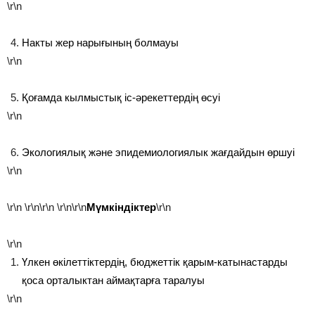
\r\n
Накты жер нарығының болмауы
\r\n
Қоғамда кылмыстық іс-әрекеттердің өсуі
\r\n
Экологиялық және эпидемиологиялык жағдайдын өршуі
\r\n
\r\n
\r\n\r\n
\r\n\r\n
Мүмкіндіктер
\r\n
\r\n
Үлкен өкілеттіктердің, бюджеттік қарым-катынастарды
қоса орталыктан аймақтарға таралуы
\r\n