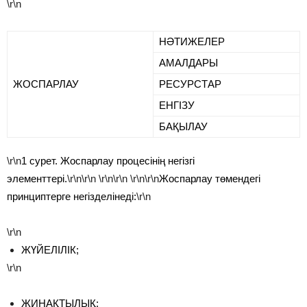
\r\n
НӘТИЖЕЛЕР
АМАЛДАРЫ
ЖОСПАРЛАУ
РЕСУРСТАР
ЕНГІЗУ
БАҚЫЛАУ
\r\n
1 сурет. Жоспарлау процесінің негізгі
элементтері.
\r\n\r\n
\r\n\r\n
\r\n\r\n
Жоспарлау төмендегі
принциптерге негізделінеді:
\r\n
\r\n
ЖҮЙЕЛІЛІК;
\r\n
ЖИНАҚТЫЛЫҚ;