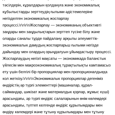
тәсілдерін, кұралдарын қолдануға және экономикалық
кұбылыстарды зерттеудің ғылыми әдістемелеріне
негізделген экономикалық жоспарлау
процессі.
\r\n\r\n
Жоспарлау — экономиканың объективті
заңдары мен заңдылықтарын зерттеп түсіне білу және
оларды саналы тұрде пайдалану арқылы әлеуметтік-
экономикалык дамудың жоспарларьш ғылыми негізде
дайындау мен олардың орыңдалуын ұйымдастыру процессі.
Жоспарлаудың негізгі мақсаты — экономикада баланстык
үйлесім мен макроэкономикалық тұрақтылықты камтамасыз
ету үшін белгілі бір пропорциялар мен пропорционалдыққа
кол жеткізу.
\r\n\r\n
Экономикалык пропорциялар дегеніміз
өндірістің әр түрлі элементтері (машиналар, құрал-
саймандар, шикізат және материалдык қорлар, жұмыс күші)
арасындағы, әр түрлі өндіріс салаларынын өнім көлемдері
арасындағы, түптеп келгенде өндіріс құрылымдары мен
өндіру көлемдері және тұтыну кұрылымдары мен тұтыну