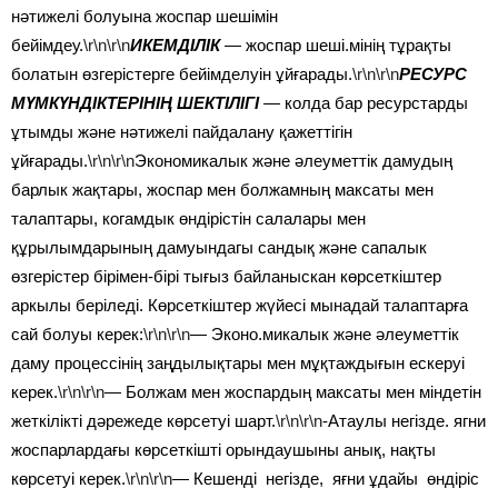
нәтижелі болуына жоспар шешімін
бейімдеу.
\r\n\r\n
ИКЕМДІЛІК
—
жоспар шеші.мінің тұрақты
болатын өзгерістерге бейімделуін ұйғарады.
\r\n\r\n
РЕСУРС
МҮМКҮНДІКТЕРІНІҢ ШЕКТІЛІГІ
—
колда бар ресурстарды
ұтымды және нәтижелі пайдалану қажеттігін
ұйғарады.
\r\n\r\n
Экономикалык және әлеуметтік дамудың
барлык жақтары, жоспар мен болжамның максаты мен
талаптары, когамдык өндірістін салалары мен
құрылымдарының дамуындагы сандық және сапалык
өзгерістер бірімен-бірі тығыз байланыскан көрсеткіштер
аркылы беріледі. Көрсеткіштер жүйесі мынадай талаптарға
сай болуы керек:
\r\n\r\n
— Эконо.микалык және әлеуметтік
даму процессінің заңдылықтары мен мұқтаждығын ескеруі
керек.
\r\n\r\n
— Болжам мен жоспардың максаты мен міндетін
жеткілікті дәрежеде көрсетуі шарт.
\r\n\r\n
-Атаулы негізде. ягни
жоспарлардағы көрсеткішті орындаушыны анық, нақты
көрсетуі керек.
\r\n\r\n
— Кешенді негізде, яғни ұдайы өндіріс