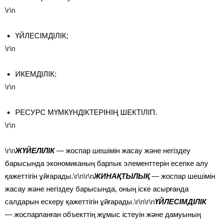
\r\n
ҮЙЛЕСІМДІЛІК;
\r\n
ИКЕМДІЛІК:
\r\n
РЕСУРС МҮМКҮНДІКТЕРІНІҢ ШЕКТІЛІП.
\r\n
\r\n
ЖҮЙЕЛІЛІК
—
жоспар шешімін жасау және негіздеу
барысында экономиканың барлык элементтерін есепке алу
қажеттігін ұйғарады.
\r\n\r\n
ЖИНАҚТЫЛЫҚ
—
жоспар шешімін
жасау және негіздеу барысында, оның іске асырғанда
салдарын ескеру қажеттігін ұйғарады.
\r\n\r\n
ҮЙЛЕСІМДІЛІК
—
жоспарланған объекттің жұмыс істеуін және дамуының