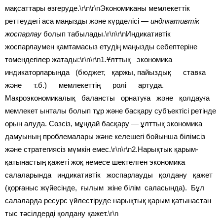
мақсаттары өзгеруде.
\r\n\r\n
Экономиканы мемлекеттік
реттеудегі аса маңызды және күрделісі —
индпкативтік
жоспарлау
болып табылады.
\r\n\r\n
Индикативтік
жоспарлаумен қамтамасыз етудің маңызды себептеріне
төмендегілер жатады:
\r\n\r\n
1.Ұлттық экономика
индикаторларында (бюджет, қаржы, пайыздық ставка
және т.б.) мемлекеттің ролі артуда.
Макроэкономикалық балансты орнатуға және қолдауға
мемлекет ынталы болып тұр және басқару субъектісі ретінде
орын алуда. Сөзсіз, мұндай басқару — ұлттық экономика
дамуының проблемалары және келешегі бойынша білімсіз
және стратегиясіз мүмкін емес.
\r\n\r\n
2.Нарықтык қарым-
қатынастың қажеті жоқ немесе шектелген экономика
салаларында индикативтік жоспарлауды қолдану қажет
(қорғаныс жүйесінде, ғылым жіне білім саласында). Бұл
салаларда ресурс үйлестіруде нарықтық қарым қатынастан
тыс тәсілдерді қолдану қажет.
\r\n