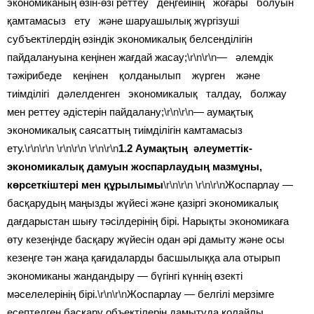
экономиканың өзін-өзі реттеу деңгейінің жоғары болуын
қамтамасыз ету және шаруашылық жүргізуші
субъектілердің өзіндік экономикалық белсенділігін
пайдалануына кеңінен жағдай жасау;
\r\n\r\n
— әлемдік
тәжірибеде кеңінен қолданылып жүрген және
тиімділігі дәлелденген экономикалық талдау, болжау
мен реттеу әдістерін пайдалану;
\r\n\r\n
— аумақтық
экономикалық саясаттың тиімділігін камтамасыз
ету.
\r\n\r\n
\r\n\r\n
\r\n\r\n
1.2 Аумақтың әлеуметтік-
экономикалық дамуын жоспарлаудың мазмұны,
көрсеткіштері мен құрылымы
\r\n\r\n
\r\n\r\n
Жоспарлау —
басқарудың маңызды жүйесі және қазіргі экономикалық
дағдарыстан шығу тәсілдерінің бірі. Нарықты экономикаға
өту кезеңінде басқару жүйесін одан әрі дамыту және осы
кезеңге тән жаңа қағидаларды басшылыққа ала отырып
экономиканы жандандыру — бүгінгі күннің өзекті
мәселелерінің бірі.
\r\n\r\n
Жоспарлау — белгілі мерзімге
есептелген басқару объектілерін дамытуда қолайлы