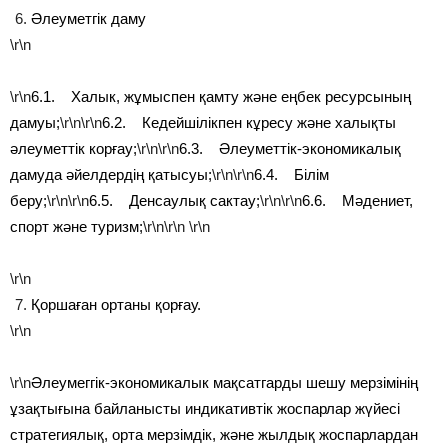
Әлеуметгік даму
\r\n
\r\n
6.1. Халык, жұмыспен қамту және еңбек ресурсының
дамуы;
\r\n\r\n
6.2. Кедейшілікпен кұресу және халықты
әлеуметтік корғау;
\r\n\r\n
6.3. Әлеуметтік-экономикалық
дамуда әйелдердің қатысуы;
\r\n\r\n
6.4. Білім
беру;
\r\n\r\n
6.5. Денсаулық сактау;
\r\n\r\n
6.6. Мәдениет,
спорт және туризм;
\r\n\r\n
\r\n
\r\n
Қоршаған ортаны қорғау.
\r\n
\r\n
Әлеумеггік-экономикалык мақсатгарды шешу мерзімінің
ұзақтығына байланысты индикативтік жоспарлар жүйесі
стратегиялық, орта мерзімдік, және жылдық жоспарлардан