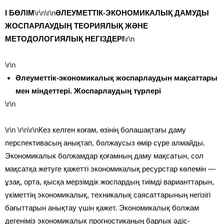
I
БӨЛІМ
\r\n\r\n
ӘЛЕУМЕТТІК-ЭКОНОМИКАЛЫҚ ДАМУДЫ
ЖОСПАРЛАУДЫҢ ТЕОРИЯЛЫҚ ЖӘНЕ
МЕТОДОЛОГИЯЛЫҚ
НЕГІЗДЕРІ
\r\n
\r\n
Әлеуметтік-экономикалық жоспарлаудын мақсаттары
мен міндеттері. Жоспарлаудың түрлері
\r\n
\r\n
\r\n\r\n
Кез келген коғам, өзінің болашақтағы даму
перспективасың анықтап, болжаусыз өмір сүре алмайды.
Экономикалык болжамдар қоғамның даму мақсатын, сол
мақсатқа жетуге қажетті экономикалық ресурстар көлемін —
ұзақ, орта, қысқа мерзімдік жоспардың тиімді варианттарын,
үкіметтің экономикалық, техникалық саясаттарының негізігі
бағыттарын анықтау үшін қажет. Экономикалық болжам
дегеніміз экономикалык прогностиканың барлык әдіс-