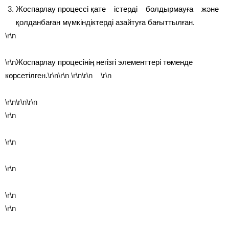
Жоспарлау процессі қате істерді болдырмауға және
қолданбаған мүмкіндіктерді азайтуға бағыттылған.
\r\n
\r\n
Жоспарлау процесінің негізгі элементтері төменде
көрсетілген.
\r\n\r\n
\r\n\r\n
\r\n
\r\n
\r\n
\r\n
\r\n
\r\n
\r\n
\r\n
\r\n