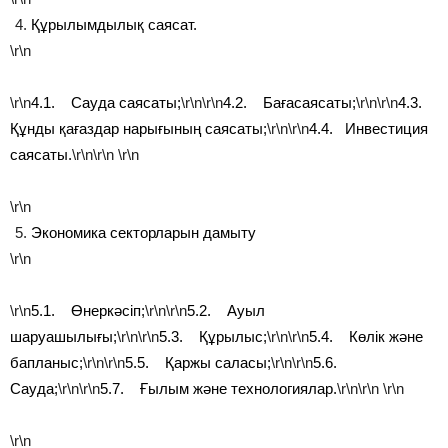
Құрылымдылық саясат.
\r\n
\r\n
4.1. Сауда саясаты;
\r\n\r\n
4.2. Бағасаясаты;
\r\n\r\n
4.3.
Құнды қағаздар нарығының саясаты;
\r\n\r\n
4.4. Инвестиция
саясаты.
\r\n\r\n
\r\n
\r\n
Экономика секторларын дамыту
\r\n
\r\n
5.1. Өнеркәсіп;
\r\n\r\n
5.2. Ауыл
шаруашылығы;
\r\n\r\n
5.3. Құрылыс;
\r\n\r\n
5.4. Көлік және
бапланыс;
\r\n\r\n
5.5. Қаржы саласы;
\r\n\r\n
5.6.
Сауда;
\r\n\r\n
5.7. Ғылым және технологиялар.
\r\n\r\n
\r\n
\r\n