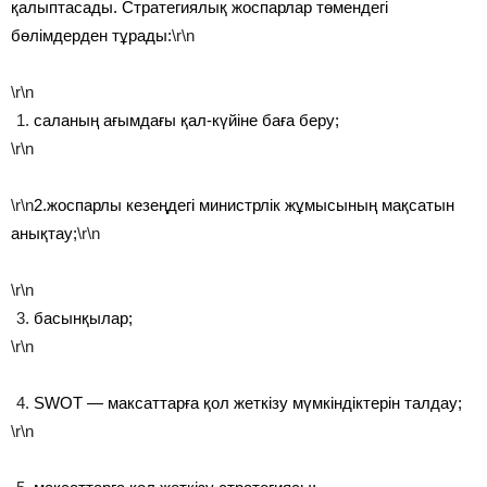
қалыптасады. Стратегиялық жоспарлар төмендегі
бөлімдерден тұрады:
\r\n
\r\n
саланың ағымдағы қал-күйіне баға беру;
\r\n
\r\n
2.жоспарлы кезеңдегі министрлік жұмысының мақсатын
анықтау;
\r\n
\r\n
басынқылар;
\r\n
SWOT — максаттарға қол жеткізу мүмкіндіктерін талдау;
\r\n