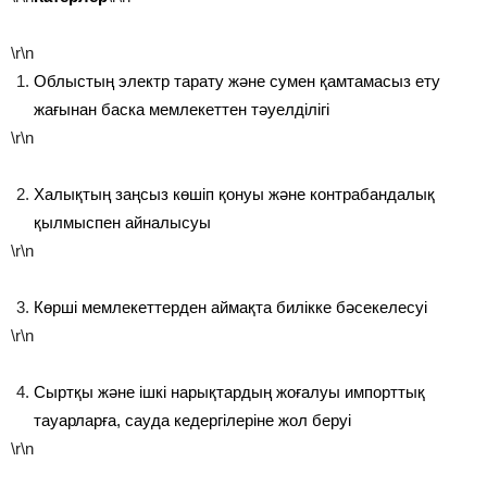
\r\n
Облыстың электр тарату және сумен қамтамасыз ету
жағынан баска мемлекеттен тәуелділігі
\r\n
Халықтың заңсыз көшіп қонуы және контрабандалық
қылмыспен айналысуы
\r\n
Көрші мемлекеттерден аймақта билікке бәсекелесуі
\r\n
Сыртқы және ішкі нарықтардың жоғалуы импорттық
тауарларға, сауда кедергілеріне жол беруі
\r\n