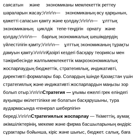
саясатын және экономиканы мемлекеттік реттеу
шараларын жасау;
\r\n\r\n
— экономиканың өсу қарқынын,
қажетті сапасын қамту және қолдау;
\r\n\r\n
— ұлттық
экономиканың циклдік тепе-теңдігін орнату және
қолдау;
\r\n\r\n
— барлық экономикалық шешімдердің
үйлестілігін қамту;
\r\n\r\n
— ұлттық экономиканың тұрақты
дамуын қамту.
\r\n\r\n
Қазіргі кездегі басқару теориясы мен
тәжірибесінде жалпымемлекеттік макроэкономикалық
жоспарлаудың бюджеттік, стратегиялық, индикативті,
директивті формалары бар. Солардың ішінде Қазақстан үшін
стратегиялық және индикативті жоспарлардын маңызы зор
болып отыр.
\r\n\r\n
Стратегия —
ұғымы ежелгі грек еліндегі
ауқымды өкілеттілікке ие болатын басқарушыны, тура
аудармасында «генерал шеберлігін»
береді.
\r\n\r\n
Стратегиялык жоспарлау
— Үкіметтің, аумақ
әкімшіліктерінің, мекеме және фирма басшыларының өндіріс
сұрактары бойынша, кіріс және шығыс, бюджет. салық, баға