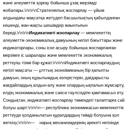
және әлеуметтік қорғау бойынша ұзақ мерзімді
жобалары.
\r\n\r\n
Стратегиялық жоспарлау — ұйым
алдындағы мақсатқа жетудегі басшылықтың қабылданған
кешенді, жан-жақты шешімдер жиынтығын
береді.
\r\n\r\n
Индикативті жоспарлау
— мемлекеттің
әлеуметтік-экономикалық дамуының негізгі бағыттары және
индикаторлары, соны іске асыру бойынша жоспарланған
мерзімге іс шаралары және мемлекеттік экономикалық
реттеуіш тізімі бар құжат.
\r\n\r\n
Индикативті жоспарлаудың
негізгі мақсаты — ұлттық эконоімиканың бір қалыпты
дамуын, оның кұрылымдық өзгерістерін, дағдарысты
жағдайлардың алдын-алу және олардың ықпалын жұмсарту,
елдің экономикалық және саяси тәулсіздігін қамтамасыз ету.
Сондықтан, индикативті жоспарлау төмендегі талаптарға сай
болуы шарт:
\r\n\r\n
— республика экономикасын мемлекеттік
реттеуде қолданылатын құралдардың тиімді болуына қол
жеткізу;
\r\n\r\n
— нарық механизмдерінің әрекеті негізінде