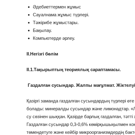
Әдебиеттермен жұмыс
Сауалнама жұмыс түрлері.
Тәжірибе жұмыстары.
Бақылау.
Компьютерде әрлеу.
IІ.Негізгі бөлім
IІ.1.Тақырыптың теориялық сараптамасы.
Газдалған сусындар. Жалпы мағұлмат. Жіктелуі
Қазіргі заманда газдалған сусындардың түрлері өте 
болады: минералды сусындар және лимонадтар. «Л
су сөзінен шыққан. Қазірде барлық газдалған, тәтт
Газдалған сусындар 0,3-0,6% көмірқышықылмен к
төмендетуге және кейбір микроорганизмдердің бакт