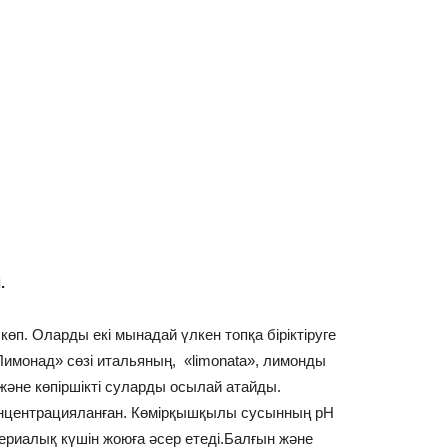
.
көп. Оларды екі мынадай үлкен топқа біріктіруге
имонад» сөзі итальяның, «limonata», лимонды
і және көпіршікті суларды осылай атайды.
онцентрацияланған. Көмірқышқылы сусынның рН
ериалық күшін жоюға әсер етеді.Балғын және