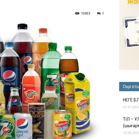
19693
0
Оқи от
НЕГЕ Б
05.07.202
ТІЛ – 
(шығар
10.09.202