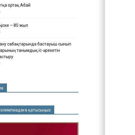
тқа ортақ Абай
5
іске – 80 жыл
5
ану сабақтарында бастауыш сынып
арының танымдық іс-әрекетін
астыру
5
ма
 олимпиадаға қатысыңыз