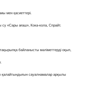
мы мен қасиеттері.
 су «Сары ағаш», Кока-кола, Спрайт.
 тақырыпқа байланысты мәліметтерді оқып,
.
ды қалайтындығын сауалнамалар арқылы