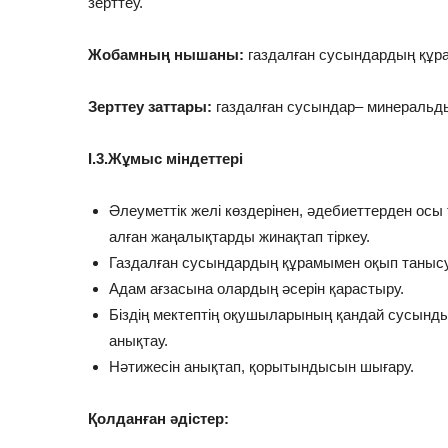
зерттеу.
Жобамның нышаны:
газдалған сусындардың құра
Зерттеу заттары
:
газдалған сусындар– минеральды
І.3.Жұмыс міндеттері
Әлеуметтік желі көздерінен, әдебиеттерден осы
алған жаңалықтарды жинақтап тіркеу.
Газдалған сусындардың құрамымен оқып танысу
Адам ағзасына олардың әсерін қарастыру.
Біздің мектептің оқушыларының қандай сусын
анықтау.
Нәтижесін анықтап, қорытындысын шығару.
Қолданған әдістер: