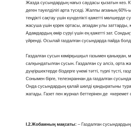
Жазда сусындардың нағыз саудасы қызатын кез. 
деген тәуелділігі арта түседі. Жалпы ағзаның 60%-
теңдікті сақтау үшін күнделікті қажетті мөлшерде су
жасуша үшін қорек ортасы, ағзадан улы заттарды
Адамдардың өмір сүруі үшін ең қажетті зат. Сонды
үйренді. Осылай газдалған сусындарда пайда болд
Газдалған сусын көмірқышқыл газымен қаныққан, м
салқындатылған сусын. Газдалған су әлсіз, орта ж
дүңгіршектерде біздерге үнемі тәтті, түрлі түсті, 
Сонымен бірге, телеэкраннан да газдалған сусынд
Онда сусындардың қалай шөлді қандыратыны тура
жатады. Газет пен журнал беттерінен де «керемет
І.2.Жобамның мақсаты:
– Газдалған сусындардың 