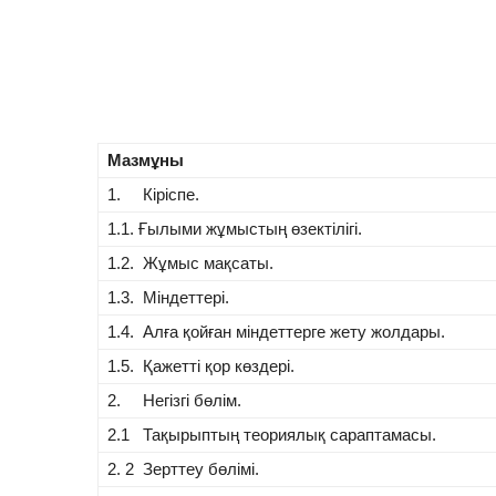
Мазмұны
1. Кіріспе.
1.1. Ғылыми жұмыстың өзектілігі.
1.2. Жұмыс мақсаты.
1.3. Міндеттері.
1.4. Алға қойған міндеттерге жету жолдары.
1.5. Қажетті қор көздері.
2. Негізгі бөлім.
2.1 Тақырыптың теориялық сараптамасы.
2. 2 Зерттеу бөлімі.