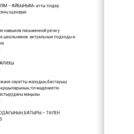
ІЛІМ – АЙБЫНЫМ» атты тілдер
інің сценариі
5
е навыков письменной речи у
х школьников: актуальные подходы и
ки
5
ТАРИХЫ
5
 және сауатты жазудың бастауыш
оқушыларының тіл мәдениетін
астырудағы маңызы
5
 ОДАҒЫНЫҢ БАТЫРЫ – ТӨЛЕН
В
5