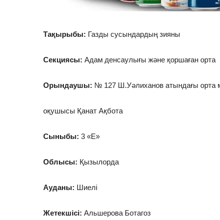
Тақырыбы:
Газды сусындардың зияны
Секциясы:
Адам денсаулығы және қоршаған орта
Орындаушы:
№ 127 Ш.Уәлиханов атындағы орта м
оқушысы Қанат Ақбота
Сыныбы:
3 «Е»
Облысы:
Қызылорда
Ауданы:
Шиелі
Жетекшісі:
Альшерова Ботагоз