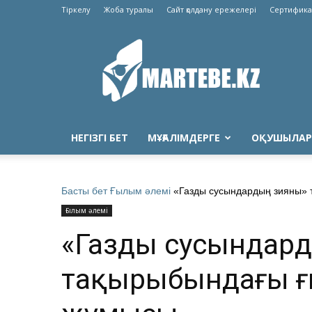
Тіркелу
Жоба туралы
Сайт қолдану ережелері
Сертифика
Martebe.kz
білім
сайты
НЕГІЗГІ БЕТ
МҰҒАЛІМДЕРГЕ
ОҚУШЫЛАР
Басты бет
Ғылым әлемі
«Газды сусындардың зияны»
Ғылым әлемі
«Газды сусындард
тақырыбындағы ғ