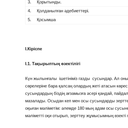
3. Қорытынды.
4. Қолданылған әдебиеттері.
5. Қосымша
І.Кіріспе
І.1. Тақырыптың өзектілігі
Күн жылынғалы ішетініміз газды сусындар. Ал оның
сөрелеріне бара қалсаң олардың жеті атасын көресі
сусындардың біздің ағзамызға әсері қандай, пайдал
мазалады. Осыдан кеп мен осы сусындарды зертт
оқыған мәліметім: әлемде 180 мың адам осы сусы
мәліметті оқи отырып, зерттеу жұмысымның өзекті м