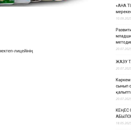
«АНА Т
мерекес
10.09.202
Развити
младши
методи
20.07.202
ектеп-лицейінің
ЖАЗУ 
20.07.202
Көркем
сынып 
қалыпт
20.07.202
КЕҢЕС
ҚАБЫЛО
18.05.202