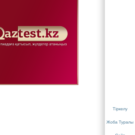
Тіркелу
Жоба Туралы