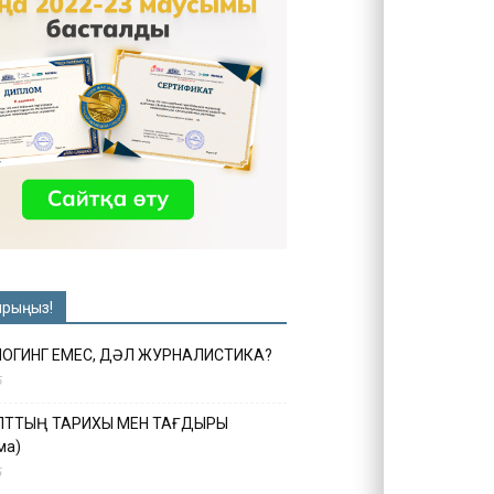
ырыңыз!
ЛОГИНГ ЕМЕС, ДӘЛ ЖУРНАЛИСТИКА?
6
ҰЛТТЫҢ ТАРИХЫ МЕН ТАҒДЫРЫ
ма)
5