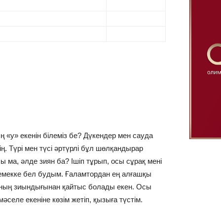
 «у» екенін білеміз бе? Дүкендер мен сауда
ң. Түрі мен түсі әртүрлі бұл шөлқандырар
ы ма, әлде зиян ба? Ішіп тұрып, осы сұрақ мені
емекке бел будым. Ғаламтордан ең алғашқы
нның зиындығынан қайтыс болады екен. Осы
әселе екеніне көзім жетіп, қызыға түстім.