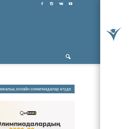
ликалық онлайн олимпиадалар өтуде