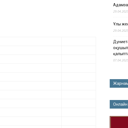
Адамза
29.04.202
Ұлы жең
29.04.202
Дүниет
оқушыл
қалыпт
07.04.202
Жарна
Онлайн