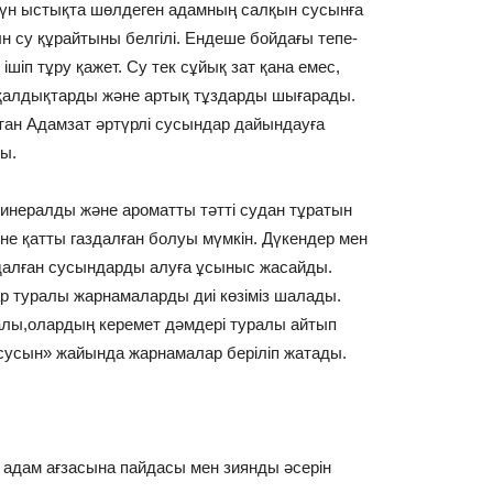
Күн ыстықта шөлдеген адамның салқын сусынға
ын су құрайтыны белгілі. Ендеше бойдағы тепе-
 ішіп тұру қажет. Су тек сұйық зат қана емес,
, қалдықтарды және артық тұздарды шығарады.
қтан Адамзат әртүрлі сусындар дайындауға
ы.
инералды және ароматты тәтті судан тұратын
әне қатты газдалған болуы мүмкін. Дүкендер мен
газдалған сусындарды алуға ұсыныс жасайды.
ар туралы жарнамаларды диі көзіміз шалады.
лы,олардың керемет дәмдері туралы айтып
 сусын» жайында жарнамалар беріліп жатады.
адам ағзасына пайдасы мен зиянды әсерін