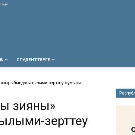
т алу
ҒА
СТУДЕНТТЕРГЕ
 тақырыбындағы ғылыми-зерттеу жұмысы
Респуб
ың зияны»
ылыми-зерттеу