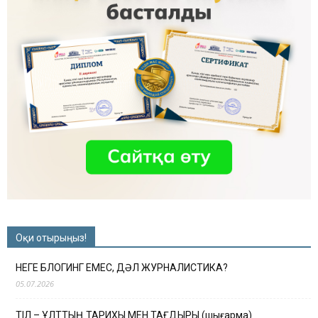
Оқи отырыңыз!
НЕГЕ БЛОГИНГ ЕМЕС, ДӘЛ ЖУРНАЛИСТИКА?
05.07.2026
ТІЛ – ҰЛТТЫҢ ТАРИХЫ МЕН ТАҒДЫРЫ (шығарма)