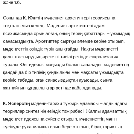
және т.б.
Соңында
К. Юнгтің
мәдениет архетиптері теориясына
тоқталғымыз келеді. Мәдениет архетиптері адам
психикасында орын алған, оның терең қабаттары – ұжымдық
санасыздықта. Архетиптер сыртқы әлемде көріне отырып,
мәдениеттің өзіндік түрін анықтайды. Нақты мәдениетті
қалыптастырудың әрекетті тәсілі ретінде сакрализация
туралы Юнг идеясы маңызды болып саналады: мәдениеттің
қандай да бір типінің құндылығы мен мақсаты ұжымдықта
көрініс табады, оған санасыздықтан ауысады, сынға
жатпайтын құндылықтар ретінде қабылданады.
К. Ясперстің
мәдени-тарихи тұжырымдамасы – алдындағы
теориялар синтезінің өзіндік тәжірибесі. Жалпы адамзаттық
мәдениет идеясына сүйене отырып, мәдениеттің мәнін
түсінуде руханилыққа орын бере отырып, бірақ тарихтың