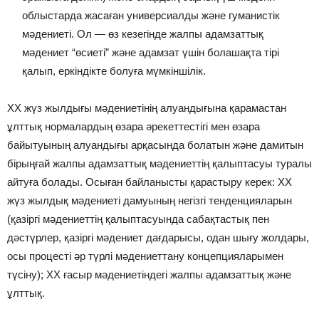
облыстарда жасаған универсиалды және гуманистік
мәдениеті. Ол — өз кезегінде жалпы адамзаттық
мәдениет “өсиеті” және адамзат үшін болашақта тірі
қалып, еркіндікте болуға мүмкіншілік.
ХХ жүз жылдығы мәдениетінің алуандығына қарамастан
ұлттық нормалардың өзара әрекеттестігі мен өзара
байытуының алуандығы арқасында болатын және дамитын
бірыңғай жалпы адамзаттық мәдениеттің қалыптасуы туралы
айтуға болады. Осыған байланысты қарастыру керек: ХХ
жүз жылдық мәдениеті дамуының негізгі тенденцияларын
(қазіргі мәдениеттің қалыптасуында сабақтастық пен
дәстүрлер, қазіргі мәдениет дағдарысы, одан шығу жолдары,
осы процесті әр түрлі мәдениеттану концепцияларымен
түсіну); ХХ ғасыр мәдениетіндегі жалпы адамзаттық және
ұлттық.