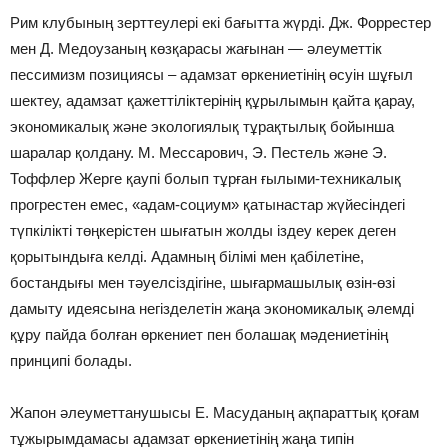
Рим клубының зерттеулері екі бағытта жүрді. Дж. Форрестер
мен Д. Медоузаның көзқарасы жағынан — әлеуметтік
пессимизм позициясы – адамзат өркениетінің өсуін шұғыл
шектеу, адамзат қажеттіліктерінің құрылымын қайта қарау,
экономикалық және экологиялық тұрақтылық бойынша
шаралар қолдану. М. Мессарович, Э. Пестель және Э.
Тоффлер Жерге қаупі болып тұрған ғылыми-техникалық
прогрестен емес, «адам-социум» қатынастар жүйесіндегі
түпкілікті төңкерістен шығатын жолды іздеу керек деген
қорытындыға келді. Адамның білімі мен қабілетіне,
бостандығы мен тәуелсіздігіне, шығармашылық өзін-өзі
дамыту идеясына негізделетін жаңа экономикалық әлемді
құру пайда болған өркениет пен болашақ мәдениетінің
принципі болады.
Жапон әлеуметтанушысы Е. Масуданың ақпараттық қоғам
тұжырымдамасы адамзат өркениетінің жаңа типін