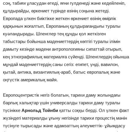
соң, табиғи ұласудан өтеді, яғни гүлденеді және кедейленіп,
құлдырайды, өркениет түрінде өзінің соңына жетеді.
Европада үлкен биіктікке жеткен өркениет өзінің өмірлік
қарқынын жоғалтып, Европаның құлдырағандығы туралы
куәландырады. Шпенглер тең құнды қол жеткізген
табыстары бойынша мәдениеттердің көптігі туралы ілімін
дамыту кезінде мәдени антропологияны сипаттай отырып,
кең этнографиялық материалға сүйенді. Шпенглердің ойынша
мұндай мәдениеттердің саны сегіз: египет, үнді, вавилон,
қытай, антика, византиялық-араб, батыс европалық және
оңтүстік америкалық майя.
Европоцентристік негіз болатын, тарихи даму жолындағы
барлық халықтар үшін универсалды тарихи даму туралы
түсінікке
Арнольд Тойнби
қатты соққы берді. Ол үлкен факт
жүзіндегі материалды ұғыну негізінде тарихи процестің мәнін
түсінуге тырысады және адамзаттың әлеуметтік- ұйымдасу