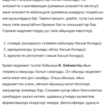
әлеуметтік стратификация (қоғамның әлеуметтік жіктелуі)
және әлеуметтік мобильділік (қоғамның жаңаруы) теориясын
жасаушылардың бірі. Тарихи процесс дербес тұтастық және
оның типін анықтайтын бірнеше басты алғышарттар бар.
Сорокин мәдениеттердің үш типін айқындап көрсетеді:
сезімдік (шындықты сезіммен қабылдау басым болады);
идеационалды (ұтымды ойлау басым болады);
идеалистік (интуитивті таным басым болады);
Қазіргі мәдениет түсінігі бойынша
И. Хейзингтің
ойын
теориясы маңызды болып саналады. Ол ойынды мәдениет
негізі және көзі деп санайды. Оның ойынша, ойын
мәдениеттен үлкен, өйткені ойынның негізгі белгілері
жануарлар әлемінде бар. Сонымен қатар ойын биологиялық
шеңберден шығып кеткен, адамның ұтымды қызметінің
формаларында кездеседі: өнерде, философияда, құқықта