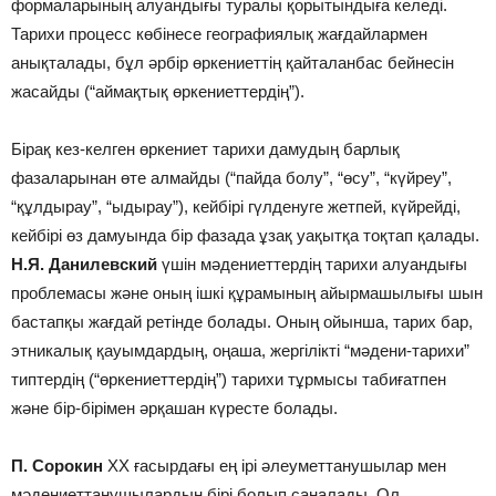
формаларының алуандығы туралы қорытындыға келеді.
Тарихи процесс көбінесе географиялық жағдайлармен
анықталады, бұл әрбір өркениеттің қайталанбас бейнесін
жасайды (“аймақтық өркениеттердің”).
Бірақ кез-келген өркениет тарихи дамудың барлық
фазаларынан өте алмайды (“пайда болу”, “өсу”, “күйреу”,
“құлдырау”, “ыдырау”), кейбірі гүлденуге жетпей, күйрейді,
кейбірі өз дамуында бір фазада ұзақ уақытқа тоқтап қалады.
Н.Я. Данилевский
үшін мәдениеттердің тарихи алуандығы
проблемасы және оның ішкі құрамының айырмашылығы шын
бастапқы жағдай ретінде болады. Оның ойынша, тарих бар,
этникалық қауымдардың, оңаша, жергілікті “мәдени-тарихи”
типтердің (“өркениеттердің”) тарихи тұрмысы табиғатпен
және бір-бірімен әрқашан күресте болады.
П. Сорокин
ХХ ғасырдағы ең ірі әлеуметтанушылар мен
мәдениеттанушылардың бірі болып саналады. Ол