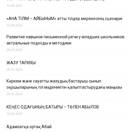
10.09.2025
«АНА ТІЛІМ – АЙБЫНЫМ» атты тілдер мерекесінің сценариі
10.09.2025
Развитие навыков письменной речи у младших школьников:
актуальные подходы и методики
20.07.2025
ЖАЗУ ТАРИХЫ
20.07.2025
Көркем және сауатты жазудың бастауыш сынып
оқушыларының тіл мәдениетін қалыптастырудағы маңызы
20.07.2025
КЕҢЕС ОДАҒЫНЫҢ БАТЫРЫ – ТӨЛЕН ҚАБЫЛОВ
18.05.2025
Адамзатқа ортақ Абай