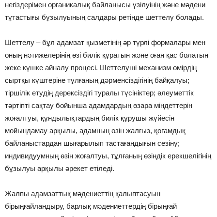
негіздерімен органикалық байланысы үзілуінің және мәдени
тұтастығы бұзылуының салдары ретінде шеттелу болады.
Шеттелу – бұл адамзат қызметінің әр түрлі формалары мен
оның нәтижелерінің өзі билік құратын және оған қас болатын
жеке күшке айналу процесі. Шеттелуші механизм өмірдің
сыртқы күштеріне тұлғаның дәрменсіздігінің байқалуы;
тіршілік етудің дерексіздігі туралы түсініктер; әлеуметтік
тәртіпті сақтау бойынша адамдардың өзара міндеттерін
жоғалтуы, құндылықтардың билік құрушы жүйесін
мойындамау арқылы, адамның өзін жалғыз, қоғамдық
байланыстардан шығарылып тастағандығын сезіну;
индивидуумның өзін жоғалтуы, тұлғаның өзіндік ерекшелігінің
бұзылуы арқылы әрекет етіледі.
Жалпы адамзаттық мәдениеттің қалыптасуын
бірыңғайландыру, барлық мәдениеттердің бірыңғай