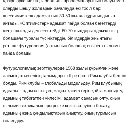
Қазіргі өркениеттің глобальды проблемаларының болуы мен
оларды шешу жолдарын бағалауда екі тәсіл бар:
«пессимистер» адамзаттың 30-50 жылда құритындығын
айтады. «Оптимистер» адамзат пайда болған бөгеттерді
жеңіп шығады деп есептейді. 60-70 жылдары адамзаттың
болашағы туралы түсініктердің, білімдердің жиынтығы
ретінде футурология (латынның болашақ сөзінен) ғылымы
пайда болады.
Футурологиялық зерттеулерде 1968 жылы құрылған және
әлемнің отыз елінің ғалымдарын біріктірген Рим клубы белгілі
болды. Рим клубы – глобальды модельдеу. Рим клубының
идеалы – адамзаттың ең жақсы қасиеттерін қайта жаңғырту,
адамның табиғатпен үйлесімі, адамзат санасын ояту, оның
ғылыми-техникалық прогреске көзсіз сенуінен босату,
адамның жаңа құндылықтарын анықтау, оның тұрмысын
ізгілендіру.