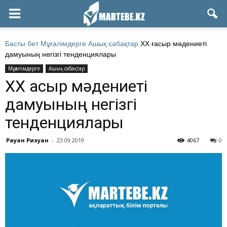
Басты бет
Мұғалімдерге
Ашық сабақтар
ХХ ғасыр мәдениеті
дамуының негізгі тенденциялары
Мұғалімдерге
Ашық сабақтар
ХХ ғасыр мәдениеті
дамуының негізгі
тенденциялары
Рауан Ризуан
-
23.09.2019
4067
0