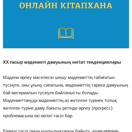
ХХ ғасыр мәдениеті дамуының негізгі тенденциялары
Мәдени өрлеу мәселесін шешу мәдениеттің табиғатын
түсінуге, оны ұғыну сипатына, мәдениеттің тарихи дамуының
бай материалын түсінуге байланысты болады.
Мәдениеттануда мәдениеттің аз жетілген түрінен толық
жетілген түріне даму бағыты ретінде өрлеу (прогресс)
проблемасына екі негізгі тәсіл бар.
Бірінші тәсіл оның құндылықтарын байыту, адам өмірінің