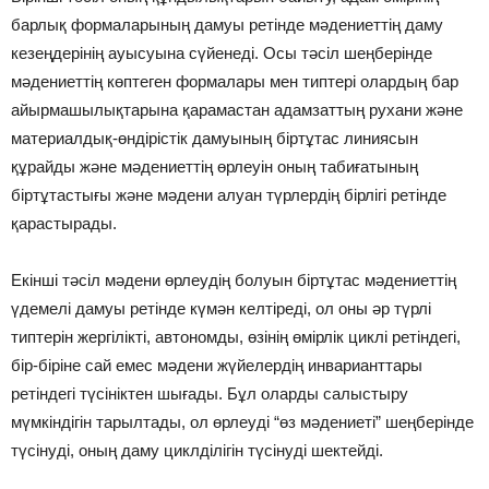
барлық формаларының дамуы ретінде мәдениеттің даму
кезеңдерінің ауысуына сүйенеді. Осы тәсіл шеңберінде
мәдениеттің көптеген формалары мен типтері олардың бар
айырмашылықтарына қарамастан адамзаттың рухани және
материалдық-өндірістік дамуының біртұтас линиясын
құрайды және мәдениеттің өрлеуін оның табиғатының
біртұтастығы және мәдени алуан түрлердің бірлігі ретінде
қарастырады.
Екінші тәсіл мәдени өрлеудің болуын біртұтас мәдениеттің
үдемелі дамуы ретінде күмән келтіреді, ол оны әр түрлі
типтерін жергілікті, автономды, өзінің өмірлік циклі ретіндегі,
бір-біріне сай емес мәдени жүйелердің инварианттары
ретіндегі түсініктен шығады. Бұл оларды салыстыру
мүмкіндігін тарылтады, ол өрлеуді “өз мәдениеті” шеңберінде
түсінуді, оның даму циклділігін түсінуді шектейді.