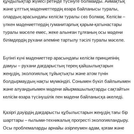
құндылықтар жүйесі ретінде түсінуге болмайды. Аймақтық
және ұлттық мәдениеттердің өзара байланысы туралы,
олардың арасындағы келісім туралы сөз болмақ. Келісім –
үлкен мәдениеттердің гуманитарлық қарым-қатынастары
туралы мәселе емес, жеке алынған тұлғаның осы мәдени
білімдердің рухани әлеміне тартылу тәсілі туралы мәселе.
Бүгінгі күні мәдениеттер арасындағы келісім принципінің
дамуы – рухани дағдарыстың терең қайшылықтарын
жеңудің, экологиялық тұйықтықты және атом түнін
болдырмаудың нақты мүмкіндігі. Сонымен бүкіл байлығымен
және алуандығымен мәдени айырмашылықтарды сақтайтын
келісім өзара түсінушілік пен мәдени байланысқа әкеледі.
Қазіргі дәуірдің дағдарысты құбылыстарын жеңудің тағы бір
шарттары – ғылыми-техникалық прогресті экологияландыру.
Осы проблемаларды арнайы әзірлеумен адам, қоғам және