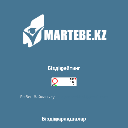
Біздің рейтинг
Бізбен байланысу:
tolegenberikbol@gmail.com
Біздің парақшалар