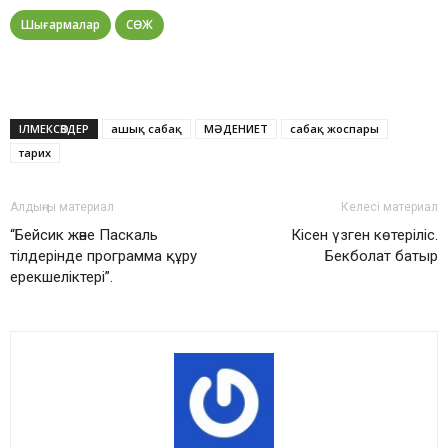
Шығармалар
СӨЖ
ІЛМЕКСӨЗДЕР
ашық сабақ
МӘДЕНИЕТ
сабақ жоспары
тарих
Алдыңғы материал
Келесі материал
“Бейсик және Паскаль
Кiсен үзген көтерiлiс.
тiлдерiнде программа құру
Бекболат батыр
ерекшелiктерi”.