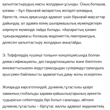
қалыптастырудың нақты жолдарын ұсынды. Оның болашақ
қоғамы – бұл бірыңғай ақпараттық желідегі қоғамдық
бірлестік, оның арқасында адамзат үшін бірыңғай мақсаттар
дайындау, ал адамға өзінің шығармашылық мүмкіндіктерін
әзірлеуге мүмкіндік пайда болады. «Ақпараттық қоғам»
тұжырымдамасы болашақ мәдениеттің «материалдық
денесін» қалыптастыру жолдарын анықтайды.
Э. Тоффлердің «үшінші толқын» концепциясында болған
демассификациялы, дестандартизациялы және бекітілген
инноваттылықпен индустриалдыдан супериндустриалдыға
ауысумен байланысты адамзаттың даму жолы ескерілген.
Жоғарыда көрсетілгендей, дүниенің тұтастығы қазіргі
заманның глобальды қарама-қайшылықтарының әрекетін
тудыратын себептердің бірі болып саналады, өйткені
дүниенің тұтастығы – біртұтас жалпы адамзат мәдениетінің