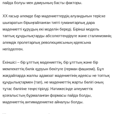
пайда болуы мен дамуының басты факторы.
ХХ ғасыр әлемде бар мәдениеттердің алуандығын теріске
шығаратын бірыңғайланған типті гуманитарлық дара
мәдениетті құрудың екі моделін береді. Бірінші модель
таптық құндылықтарды абсолюттендіруге және сталинизмнің
әлемдік пролетарлық революциясының идеясына
негізделген.
Екіншісі – бір ұлттық мәдениеттің, бір ұлттың және бір
мемлекеттің билік құруын бекітуге (герман фашизмі). Бұл
жағдайларда жалпы адамзат мәдениетінің идеясы не топтық
құндылықтармен (тап), не мәдениеттің жарты бөлігі оның
тұтас бөлігіне теңестірілді. Нәтижесінде әлеуметтік
қозғалыстың бұрмаланған формасы пайда болды,
мәдениеттің антимәдениетке айналуы болды.