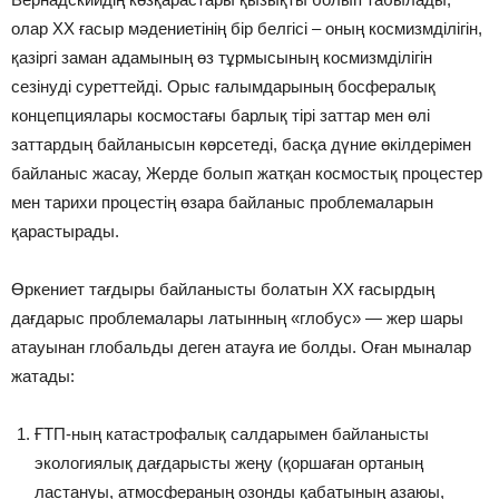
олар ХХ ғасыр мәдениетінің бір белгісі – оның космизмділігін,
қазіргі заман адамының өз тұрмысының космизмділігін
сезінуді суреттейді. Орыс ғалымдарының босфералық
концепциялары космостағы барлық тірі заттар мен өлі
заттардың байланысын көрсетеді, басқа дүние өкілдерімен
байланыс жасау, Жерде болып жатқан космостық процестер
мен тарихи процестің өзара байланыс проблемаларын
қарастырады.
Өркениет тағдыры байланысты болатын ХХ ғасырдың
дағдарыс проблемалары латынның «глобус» — жер шары
атауынан глобальды деген атауға ие болды. Оған мыналар
жатады:
ҒТП-ның катастрофалық салдарымен байланысты
экологиялық дағдарысты жеңу (қоршаған ортаның
ластануы, атмосфераның озонды қабатының азаюы,