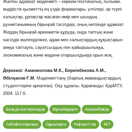
Жалпы адамзат мәдениеті – көркем-поэтикалық, ғылыми,
өндірістік қызметтің ең үздік формалары, үлгілері, әр түрлі
халықтар, ұрпақтар жасаған өмір мен шындық
дүниетанымның бірыңғай тәсілдері, оның негізінде адамзат
Жердің бірыңғай өркениетін құруда, онда таптық және
нәсілдік өшпенділікке, адам мен халықтардың құқықтарын
аяққа таптауға, сауатсыздық пен қайыршылыққа,
экономикалық және мәдени отаршылдыққа орын жоқ.
Дерекөзі: Аманжолова М.К., Беркінбекова А.М.,
Әбілқасов Ғ.М.
Мәдениеттану (барлық мамандықтардың
студенттеріне арналған). Оқу құралы. Қарағанды: ҚарМТУ,
2004. 117 б.
Басқа да материалдар
Мұғалімдерге
Ашық сабақтар
Сабақ Жоспарлары
Оқушыларға
Рефераттар
ҰБТ