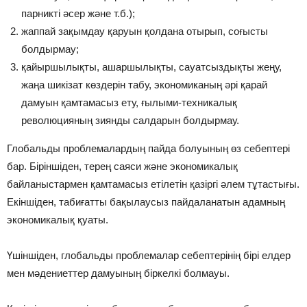
парникті әсер және т.б.);
жаппай зақымдау қаруын қолдана отырып, соғысты
болдырмау;
қайыршылықты, ашаршылықты, сауатсыздықты жеңу,
жаңа шикізат көздерін табу, экономиканың әрі қарай
дамуын қамтамасыз ету, ғылыми-техникалық
революцияның зиянды салдарын болдырмау.
Глобальды проблемалардың пайда болуының өз себептері
бар. Біріншіден, терең саяси және экономикалық
байланыстармен қамтамасыз етілетін қазіргі әлем тұтастығы.
Екіншіден, табиғатты бақылаусыз пайдаланатын адамның
экономикалық қуаты.
Үшіншіден, глобальды проблемалар себептерінің бірі елдер
мен мәдениеттер дамуының біркелкі болмауы.