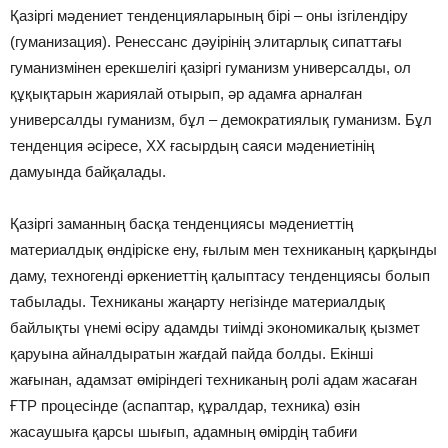
Қазіргі мәдениет тенденцияларының бірі – оны ізгілендіру
(гуманизация). Ренессанс дәуірінің элитарлық сипаттағы
гуманизмінен ерекшелігі қазіргі гуманизм универсалды, ол
құқықтарын жариялай отырып, әр адамға арналған
универсалды гуманизм, бұл – демократиялық гуманизм. Бұл
тенденция әсіресе, ХХ ғасырдың саяси мәдениетінің
дамуында байқалады.
Қазіргі заманның басқа тенденциясы мәдениеттің
материалдық өндіріске ену, ғылым мен техниканың қарқынды
даму, техногенді өркениеттің қалыптасу тенденциясы болып
табылады. Техниканы жаңарту негізінде материалдық
байлықты үнемі өсіру адамды тиімді экономикалық қызмет
қаруына айналдыратын жағдай пайда болды. Екінші
жағынан, адамзат өміріндегі техниканың ролі адам жасаған
ҒТР процесінде (аспаптар, құралдар, техника) өзін
жасаушыға қарсы шығып, адамның өмірдің табиғи