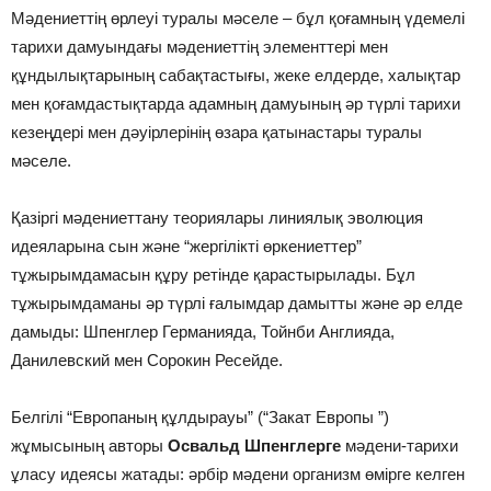
Мәдениеттің өрлеуі туралы мәселе – бұл қоғамның үдемелі
тарихи дамуындағы мәдениеттің элементтері мен
құндылықтарының сабақтастығы, жеке елдерде, халықтар
мен қоғамдастықтарда адамның дамуының әр түрлі тарихи
кезеңдері мен дәуірлерінің өзара қатынастары туралы
мәселе.
Қазіргі мәдениеттану теориялары линиялық эволюция
идеяларына сын және “жергілікті өркениеттер”
тұжырымдамасын құру ретінде қарастырылады. Бұл
тұжырымдаманы әр түрлі ғалымдар дамытты және әр елде
дамыды: Шпенглер Германияда, Тойнби Англияда,
Данилевский мен Сорокин Ресейде.
Белгілі “Европаның құлдырауы” (“Закат Европы ”)
жұмысының авторы
Освальд Шпенглерге
мәдени-тарихи
ұласу идеясы жатады: әрбір мәдени организм өмірге келген