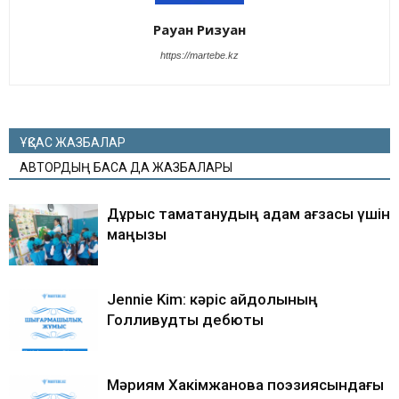
Рауан Ризуан
https://martebe.kz
ҰҚСАС ЖАЗБАЛАР
АВТОРДЫҢ БАСҚА ДА ЖАЗБАЛАРЫ
Дұрыс тамақтанудың адам ағзасы үшін
маңызы
Jennie Kim: кәріс айдолының
Голливудтық дебюты
Мәриям Хакімжанова поэзиясындағы