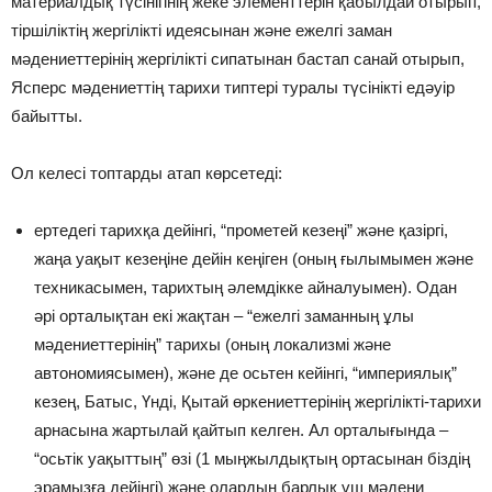
материалдық түсінігінің жеке элементтерін қабылдай отырып,
тіршіліктің жергілікті идеясынан және ежелгі заман
мәдениеттерінің жергілікті сипатынан бастап санай отырып,
Ясперс мәдениеттің тарихи типтері туралы түсінікті едәуір
байытты.
Ол келесі топтарды атап көрсетеді:
ертедегі тарихқа дейінгі, “прометей кезеңі” және қазіргі,
жаңа уақыт кезеңіне дейін кеңіген (оның ғылымымен және
техникасымен, тарихтың әлемдікке айналуымен). Одан
әрі орталықтан екі жақтан – “ежелгі заманның ұлы
мәдениеттерінің” тарихы (оның локализмі және
автономиясымен), және де осьтен кейінгі, “империялық”
кезең, Батыс, Үнді, Қытай өркениеттерінің жергілікті-тарихи
арнасына жартылай қайтып келген. Ал орталығында –
“осьтік уақыттың” өзі (1 мыңжылдықтың ортасынан біздің
эрамызға дейінгі) және олардың барлық үш мәдени