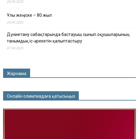
29.04.2025
Ұлы жеңіске – 80 жыл
29.04.2025
Дүниетану сабақтарында бастауыш сынып оқушыларының
танымдық іс-әрекетін қалыптастыру
07.04.2025
Жарнама
Онлайн олимпиадаға қатысыңыз