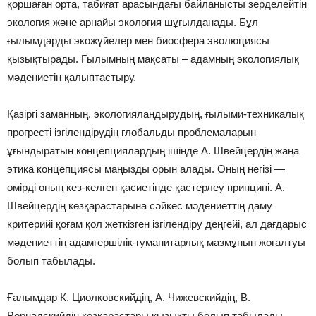
қоршаған орта, табиғат арасындағы байланысты зерделейтін
экология және арнайы экология шұғылданады. Бұл
ғылымдарды экожүйелер мен биосфера эволюциясы
қызықтырады. Ғылымның мақсаты – адамның экологиялық
мәдениетін қалыптастыру.
Қазіргі заманның, экологияландырудың, ғылыми-техникалық
прогресті ізгілендірудің глобальды проблемаларын
ұғындыратын концепциялардың ішінде А. Швейцердің жаңа
этика концепциясы маңызды орын алады. Оның негізі —
өмірді оның кез-келген қасиетінде қастерлеу принципі. А.
Швейцердің көзқарастарына сәйкес мәдениеттің даму
критерийі қоғам қол жеткізген ізгілендіру деңгейі, ал дағдарыс
мәдениеттің адамгершілік-гуманитарлық мазмұнын жоғалтуы
болып табылады.
Ғалымдар К. Циолковскийдің, А. Чижевскийдің, В.
Вернадскийдің көзқарастары қызықты болып табылады,