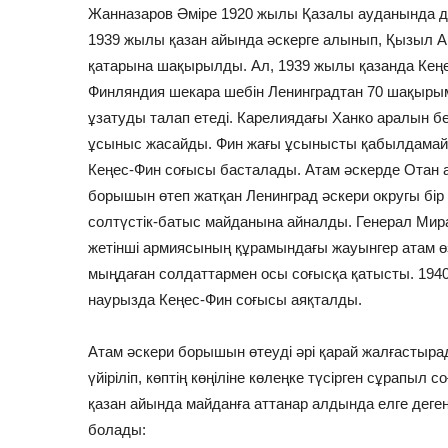
Жанназаров Әміре 1920 жылы Қазалы ауданында дү
1939 жылы қазан айында әскерге алынып, Қызыл 
қатарына шақырылды. Ал, 1939 жылы қазанда Кең
Финляндия шекара шебін Ленинградтан 70 шақыры
ұзатуды талап етеді. Карелиядағы Ханко аралын бе
ұсыныс жасайды. Фин жағы ұсынысты қабылдамай 
Кеңес-Фин соғысы басталады. Атам әскерде Отан
борышын өтеп жатқан Ленинград әскери округы бір
солтүстік-батыс майданына айналды. Генерал Ми
жетінші армиясының құрамындағы жауынгер атам ө
мыңдаған солдаттармен осы соғысқа қатысты. 194
наурызда Кеңес-Фин соғысы аяқталды.
Атам әскери борышын өтеуді әрі қарай жалғастыра
үйіріліп, көптің көңіліне көлеңке түсірген сұрапыл
қазан айында майданға аттанар алдында елге дег
болады: