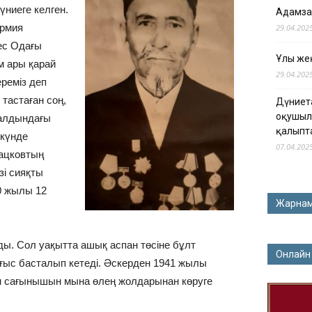
ниеге келген.
Адамза
Армия
29.04.202
ес Одағы
Ұлы жең
м ары қарай
29.04.202
реміз деп
тастаған соң,
Дүниет
оқушыл
 алдындағы
қалыпт
 күнде
07.04.202
рацковтың
зі сияқты
0 жылы 12
Жарна
ды. Сол уақытта ашық аспан төсіне бұлт
Онлайн
 соғыс басталып кетеді. Әскерден 1941 жылы
ен сағынышын мына өлең жолдарынан көруге