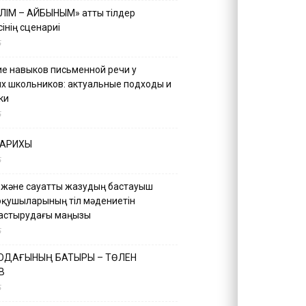
ІЛІМ – АЙБЫНЫМ» атты тілдер
інің сценариі
5
е навыков письменной речи у
х школьников: актуальные подходы и
ки
5
ТАРИХЫ
5
 және сауатты жазудың бастауыш
оқушыларының тіл мәдениетін
астырудағы маңызы
5
 ОДАҒЫНЫҢ БАТЫРЫ – ТӨЛЕН
В
5