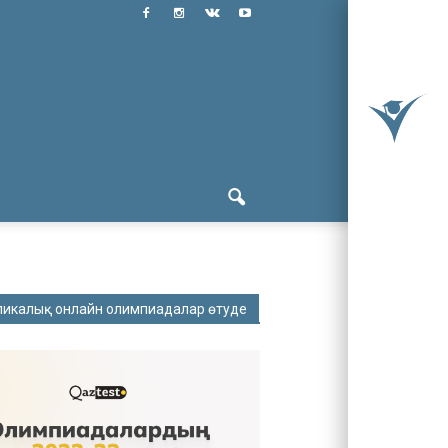
ликалық онлайн олимпиадалар өтуде