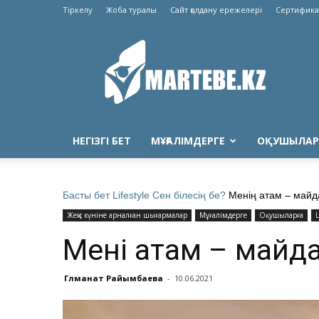
Тіркелу
Жоба туралы
Сайт қолдану ережелері
Сертифика
Martebe.kz
білім
сайты
НЕГІЗГІ БЕТ
МҰҒАЛІМДЕРГЕ
ОҚУШЫЛАР
Басты бет
Lifestyle
Сен білесің бе?
Менің атам – майд
Жеңіс күніне арналған шығармалар
Мұғалімдерге
Оқушыларға
L
Менің атам – майд
Гүлманат Райымбаева
-
10.06.2021