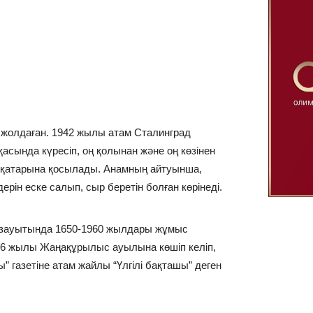
т жолдаған. 1942 жылы атам Сталинград
асында күресіп, оң қолынан және оң көзінен
р қатарына қосылады. Анамның айтуынша,
рін еске салып, сыр беретін болған көрінеді.
ық зауытында 1650-1960 жылдары жұмыс
66 жылы Жаңақұрылыс ауылына көшіп келіп,
” газетіне атам жайлы “Үлгілі бақташы” деген