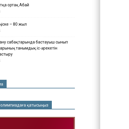
тқа ортақ Абай
5
іске – 80 жыл
5
ану сабақтарында бастауыш сынып
арының танымдық іс-әрекетін
астыру
5
ма
 олимпиадаға қатысыңыз