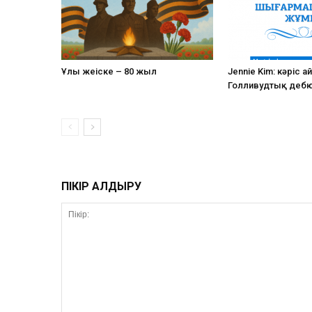
Ұлы жеңіске – 80 жыл
Jennie Kim: кәріс 
Голливудтық деб
ПІКІР ҚАЛДЫРУ