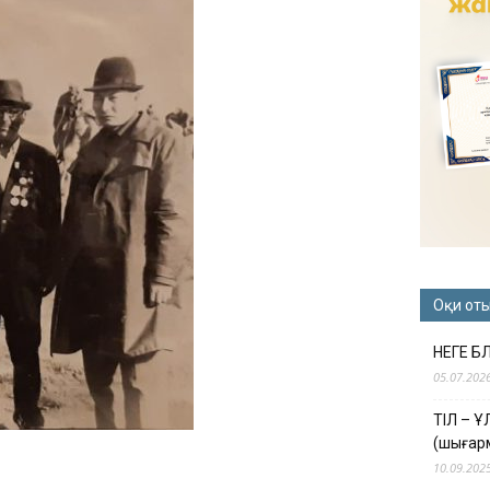
Оқи от
НЕГЕ Б
05.07.202
ТІЛ – 
(шығар
10.09.202