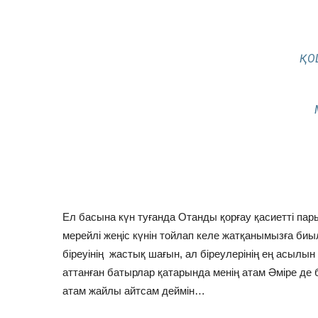
ҚО
Ел басына күн туғанда Отанды қорғау қасиетті пар
мерейлі жеңіс күнін тойлап келе жатқанымызға биы
біреуінің жастық шағын, ал біреулерінің ең асылын
аттанған батырлар қатарында менің атам Әміре де
атам жайлы айтсам деймін…