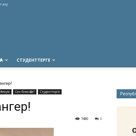
т алу
ҒА
СТУДЕНТТЕРГЕ
ангер!
ifestyle
Сен білесің бе?
Студенттерге
Респуб
ангер!
7480
0