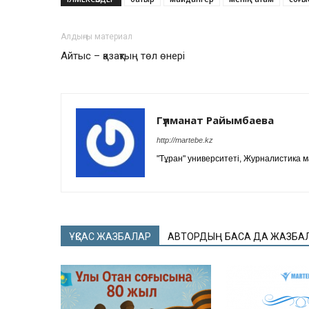
Алдыңғы материал
Айтыс – қазақтың төл өнері
Гүлманат Райымбаева
http://martebe.kz
"Тұран" университеті, Журналистика 
ҰҚСАС ЖАЗБАЛАР
АВТОРДЫҢ БАСҚА ДА ЖАЗБА