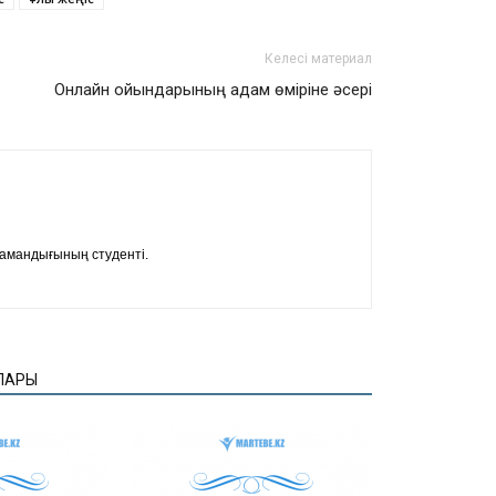
Келесі материал
Онлайн ойындарының адам өміріне әсері
мамандығының студенті.
ЛАРЫ