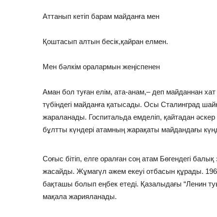
Аттанып кетіп барам майданға мен
Қоштасып алтын бесік,қайран елмен.
Мен бәлкім оралармын жеңіспенен
Аман бол туған елім, ата-анам,– деп майданнан ха
түбіндегі майданға қатысады. Осы Сталинград шайқ
жараланады. Госпитальда емделіп, қайтадан әске
бұлтты күндері атамның жарақаты майдандағы күнде
Соғыс бітіп, елге оралған соң атам Бөгендегі бал
жасайды. Жұмагүл әжем екеуі отбасын құрады. 19
бақташы болып еңбек етеді. Қазалыдағы “Ленин туы
мақала жарияланады.