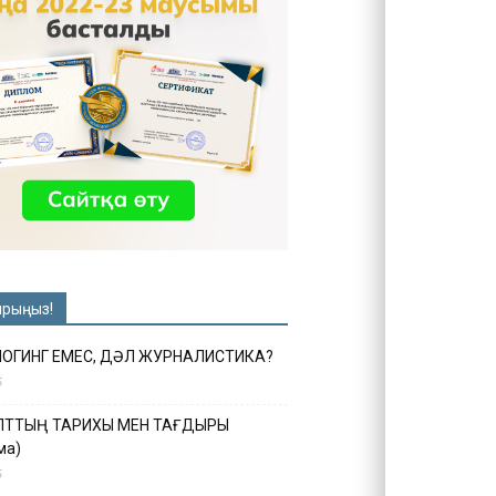
ырыңыз!
ЛОГИНГ ЕМЕС, ДӘЛ ЖУРНАЛИСТИКА?
6
ҰЛТТЫҢ ТАРИХЫ МЕН ТАҒДЫРЫ
ма)
5