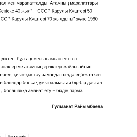
едалімен марапатталды. Атамның марапаттары
Жеңіске 40 жыл” , “СССР Қарулы Күштері 50
СССР Қарулы Күштері 70 жылдығы” және 1980
іктен, бұл әңгімені анамнан естіген
сіңлілеріме атамның ерліктері жайлы айтып
ерген, қиын-қыстау заманда тылда еңбек еткен
н баяндар болсақ ұмытылмастай бір-бір дастан
 болашаққа аманат ету – біздің парыз.
Гүлманат Райымбаева
с
Ұлы жеңіс