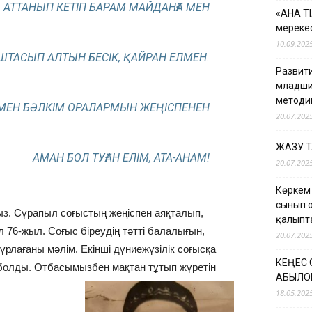
АТТАНЫП КЕТІП БАРАМ МАЙДАНҒА МЕН
«АНА Т
мерекес
10.09.202
ШТАСЫП АЛТЫН БЕСІК, ҚАЙРАН ЕЛМЕН.
Развити
младши
методи
МЕН БӘЛКІМ ОРАЛАРМЫН ЖЕҢІСПЕНЕН
20.07.202
ЖАЗУ 
АМАН БОЛ ТУҒАН ЕЛІМ, АТА-АНАМ!
20.07.202
Көркем
сынып 
ыз. Сұрапыл соғыстың жеңіспен аяқталып,
қалыпт
л 76-жыл. Соғыс біреудің тәтті балалығын,
20.07.202
 ұрлағаны мәлім. Екінші дүниежүзілік соғысқа
КЕҢЕС
 болды. Отбасымызбен мақтан тұтып жүретін
ҚАБЫЛО
18.05.202