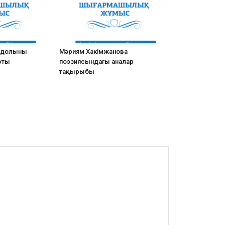
айдолының
Мәриям Хакімжанова
юты
поэзиясындағы аналар
тақырыбы