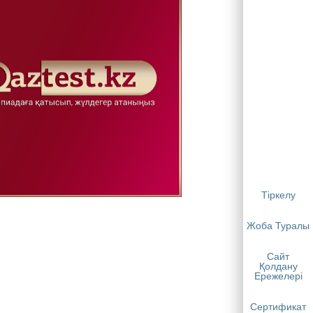
Тіркелу
Жоба Туралы
Сайт
Қолдану
Ережелері
Сертификат