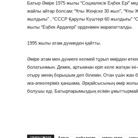
Батыр Әміре 1975 жылы “Социалисік Еңбек Ері” м
жайлы айтар болсам: “Ұлы Жеңіске 30 жыл”, “Ұлы 
жылдығы” , “СССР Қарулы Күштері 60 жылдығы” “
жылы “Еңбек Ардагері” орденімен марапатталды.
1995 жылы атам дүниеден қайтты.
Әміре атам мен дүниеге келмей тұрып өмірден өткенд
болатынмын. Демек, артымнан еріп келе жатқан іні-
отыру менің борышым деп білемін. Отан үшін жан б
аға-әпкелеріміз қаншама. Әрқайсысының өмір жолы
болушы еді. Батырларымыздың есімін ұмыттырмай ,
ІЛМЕКСӨЗДЕР
батыр
майдангер
менің атам
соғы