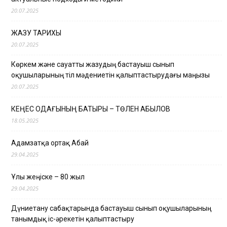
20.07.2025
ЖАЗУ ТАРИХЫ
20.07.2025
Көркем және сауатты жазудың бастауыш сынып
оқушыларының тіл мәдениетін қалыптастырудағы маңызы
20.07.2025
КЕҢЕС ОДАҒЫНЫҢ БАТЫРЫ – ТӨЛЕН ҚАБЫЛОВ
18.05.2025
Адамзатқа ортақ Абай
29.04.2025
Ұлы жеңіске – 80 жыл
29.04.2025
Дүниетану сабақтарында бастауыш сынып оқушыларының
танымдық іс-әрекетін қалыптастыру