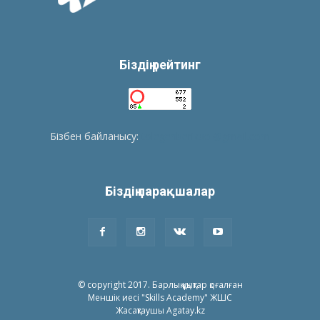
Біздің рейтинг
Бізбен байланысу:
tolegenberikbol@gmail.com
Біздің парақшалар
© copyright 2017. Барлық құқықтар қоғалған
Меншік иесі "Skills Academy" ЖШС
Жасақтаушы Agatay.kz