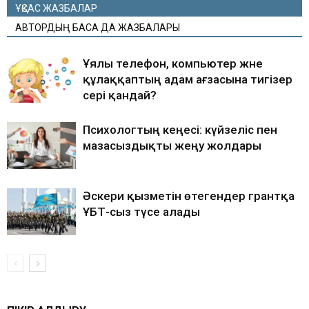
ҰҚСАС ЖАЗБАЛАР
АВТОРДЫҢ БАСҚА ДА ЖАЗБАЛАРЫ
Ұялы телефон, компьютер және
құлаққаптың адам ағзасына тигізер
әсері қандай?
Психологтың кеңесі: күйзеліс пен
мазасыздықты жеңу жолдары
Әскери қызметін өтегендер грантқа
ҰБТ-сыз түсе алады