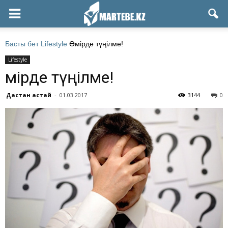
Басты бет
Lifestyle
Өмірде түңілме!
Lifestyle
Өмірде түңілме!
Дастан Қастай
-
01.03.2017
3144
0