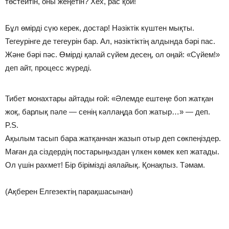
төстейтін, оны жеңетін? Хех, рас қой!
Бұл өмірді сүю керек, достар! Нәзіктік күштен мықты.
Тегеурінге де тегеурін бар. Ал, нәзіктіктің алдында бәрі пас.
Және бәрі пәс. Өмірді қалай сүйем десең, ол оңай: «Сүйем!»
деп айт, процесс жүреді.
Тибет монахтары айтады ғой: «Әлемде ештеңе боп жатқан
жоқ, барлық пәле — сенің кәллаңда боп жатыр…» — деп.
P.S.
Ақылым тасып бара жатқаннан жазып отыр деп сөкпеңіздер.
Маған да сіздердің постарыңыздан үлкен көмек кеп жатады.
Ол үшін рахмет! Бір бірімізді аялайық. Қонақпыз. Тәмам.
(Ақберен Елгезектің парақшасынан)