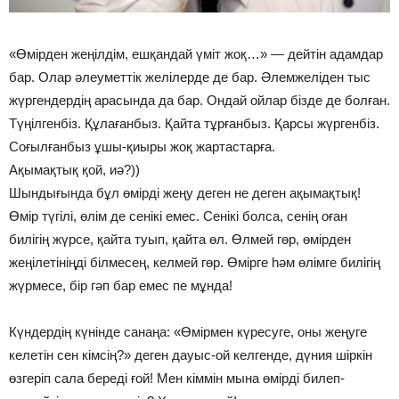
«Өмірден жеңілдім, ешқандай үміт жоқ…» — дейтін адамдар
бар. Олар әлеуметтік желілерде де бар. Әлемжеліден тыс
жүргендердің арасында да бар. Ондай ойлар бізде де болған.
Түңілгенбіз. Құлағанбыз. Қайта тұрғанбыз. Қарсы жүргенбіз.
Соғылғанбыз ұшы-қиыры жоқ жартастарға.
Ақымақтық қой, иә?))
Шындығында бұл өмірді жеңу деген не деген ақымақтық!
Өмір түгілі, өлім де сенікі емес. Сенікі болса, сенің оған
билігің жүрсе, қайта туып, қайта өл. Өлмей гөр, өмірден
жеңілетініңді білмесең, келмей гөр. Өмірге һәм өлімге билігің
жүрмесе, бір гәп бар емес пе мұнда!
Күндердің күнінде санаңа: «Өмірмен күресуге, оны жеңуге
келетін сен кімсің?» деген дауыс-ой келгенде, дүния шіркін
өзгеріп сала береді ғой! Мен кіммін мына өмірді билеп-