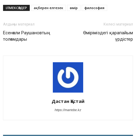
ІЛМЕКСӨЗДЕР
ақберен елгезек
өмір
философия
Алдыңғы материал
Келесі материал
Есенғали Раушановтың
Өміріміздегі қарапайым
толғамдары
үрдістер
Дастан Қастай
https://martebe.kz