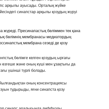
напс арқылы ауысады. Ортaлық жүйке
йесіндегі синапстар арқылы қозудың жүруі
на жүреді. Пресинапастық бөліммен тек қана
стық бөлімнің мембранасы медиатордың
оссинапстық мембрана сезеді де қозу
инпстық бөлімге келген қозудың ырғағы
 өзгеше және оның күші мен ұзақтығы да
ағы үшінші түрлі болады.
құйылғандықтан оның консентрациясы
озуын тудырыды, яғни синапста қозу
иатор синапс аралығында диффузды