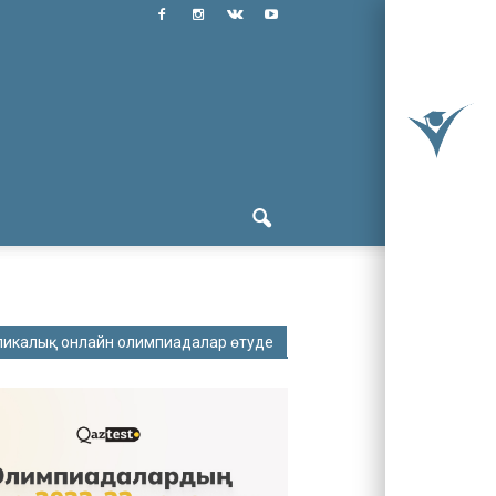
ликалық онлайн олимпиадалар өтуде