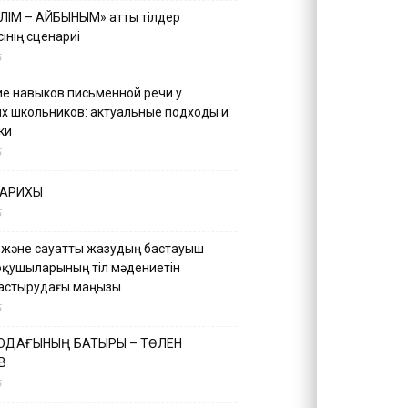
ІЛІМ – АЙБЫНЫМ» атты тілдер
інің сценариі
5
е навыков письменной речи у
х школьников: актуальные подходы и
ки
5
ТАРИХЫ
5
 және сауатты жазудың бастауыш
оқушыларының тіл мәдениетін
астырудағы маңызы
5
 ОДАҒЫНЫҢ БАТЫРЫ – ТӨЛЕН
В
5