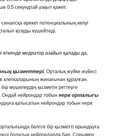
 0,5 секундтай уақыт қажет.
і синапсқа әрекет потенциалының келуі
талып қозуды күшейтеді.
ірі өткенде медиатор азайып қалады да,
ғының қызметтері
. Орталық жүйке жүйесі
рв клеткаларының жинағынан құралған.
бір мүшелердің қызметін реттеуге
ы. Ондай нейрондар тобын
нерв орталығы
орындауға қатысатын нейрондар тобын нерв
рталығында белгілі бір қызметті орындауға
өмекші болатын нейрондарда бар. Сонымен