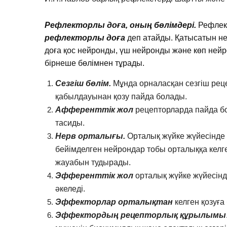
Рефлекторлы доға, оның бөлімдері.
Рефлекс
рефлекторлы доға
деп атайды. Қатысатын н
доға қос нейронды, үш нейронды және көп ней
бірнеше бөлімнен тұрады.
Сезгіш бөлім.
Мұнда орналасқан сезгіш рецеп
қабылдауынан қозу пайда болады.
Афференттік жол
рецепторларда пайда бо
тасиды.
Нерв орталығы.
Орталық жүйке жүйесінде о
бейімделген нейрондар тобы орталыққа келге
жауабын тудырады.
Эфференттік жол
орталық жүйке жүйесінд
әкеледі.
Эффекторлар орталықтан
келген қозуға
Эффектордың рецепторлық құрылымы