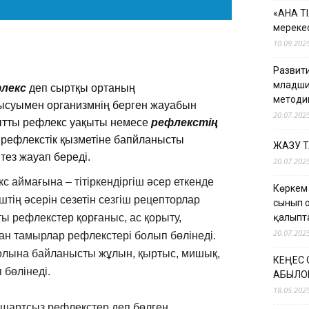
«АНА Т
мерекес
10.09.202
Развити
младши
лекс
деп сыртқы ортаның
методи
қатысуымен организмнің берген жауабын
20.07.202
қытты рефлекс уақыты немесе
рефлекстің
 рефлекстік қызметіне бапйланысты
ЖАЗУ 
тез жауап береді.
20.07.202
с аймағына – тітіркендіргіш әсер еткенде
Көркем
штің әсерін сезетін сезгіш рецепторлар
сынып 
 рефлекстер қорғаныс, ас қорыту,
қалыпт
20.07.202
қан тамырлар рефлекстері болып бөлінеді.
жолына байланысты жұлын, қыртыс, мишық,
КЕҢЕС
 бөлінеді.
ҚАБЫЛО
18.05.202
шартсыз рефлекстер деп бөлген.