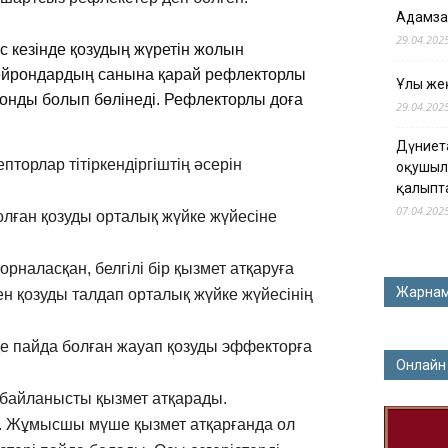
Адамза
29.04.202
 кезінде қозудың жүретін жолын
ейрондардың санына қарай рефлекторлы
Ұлы жең
ронды болып бөлінеді. Рефлекторлы доға
29.04.202
Дүниет
торлар тітіркендіргіштің әсерін
оқушыл
қалыпт
07.04.202
лған қозуды орталық жүйке жүйесіне
рналасқан, белгілі бір қызмет атқаруға
Жарна
н қозуды талдап орталық жүйке жүйесінің
е пайда болған жауап қозуды эффекторға
Онлайн
 байланысты қызмет атқарады.
. Жұмысшы мүше қызмет атқарғанда ол