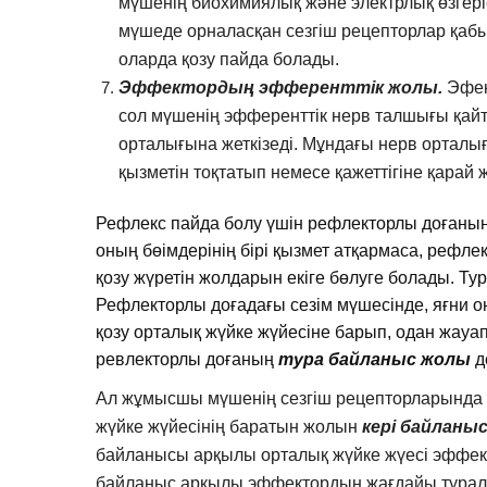
мүшенің биохимиялық және электрлық өзгеріс
мүшеде орналасқан сезгіш рецепторлар қаб
оларда қозу пайда болады.
Эффектордың эфференттік жолы.
Эфек
сол мүшенің эфференттік нерв талшығы қайт
орталығына жеткізеді. Мұндағы нерв орталы
қызметін тоқтатып немесе қажеттігіне қарай
Рефлекс пайда болу үшін рефлекторлы доғаның 
оның бөімдерінің бірі қызмет атқармаса, рефл
қозу жүретін жолдарын екіге бөлуге болады. Ту
Рефлекторлы доғадағы сезім мүшесінде, яғни 
қозу орталық жүйке жүйесіне барып, одан жауа
ревлекторлы доғаның
тура байланыс жолы
д
Ал жұмысшы мүшенің сезгіш рецепторларында 
жүйке жүйесінің баратын жолын
кері байланы
байланысы арқылы орталық жүйке жүесі эффект
байланыс арқылы эффектордың жағдайы турал