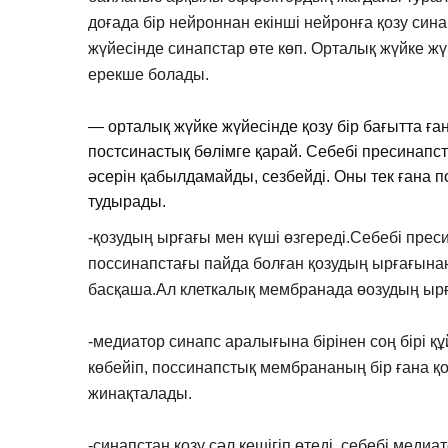
доғада бір нейроннан екінші нейронға қозу си
жүйесінде синапстар өте көп. Oрталық жүйке жү
ерекше болады.
— орталық жүйке жүйесінде қозу бір бағытта ға
постсинастық бөлімге қарай. Себебі пресинап
әсерін қабылдамайды, сезбейді. Оны тек ғана п
тудырады.
-қозудың ырғағы мен күші өзгереді.Себебі прес
поссинапстағы пайда болған қозудың ырғағынан
басқаша.Ал клеткалық мембранада өозудың ырғ
-медиатор синапс аралығына бірінен соң бірі 
көбейіп, поссинапстық мембрананың бір ғана қ
жинақталады.
-синапстан қозу сәл кешігіп өтеді, себебі мед