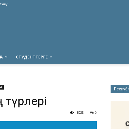
т алу
ҒА
СТУДЕНТТЕРГЕ
ға
Респуб
 түрлері
15033
0