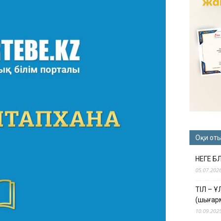
Оқи от
НЕГЕ Б
05.07.202
ТІЛ – 
(шығар
10.09.202