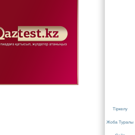
Тіркелу
Жоба Туралы