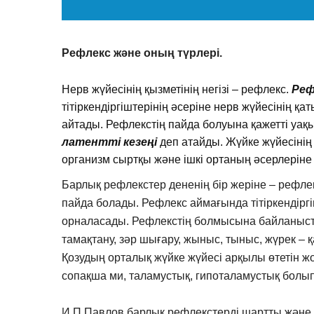
Рефлекс және оның түрлері.
Нерв жүйесінің қызметінің негізі – рефлекс.
Реф
тітіркендіргіштерінің әсеріне нерв жүйесінің 
айтады. Рефлекстің пайда болуына қажетті уа
латентті кезеңі
деп атайды. Жүйке жүйесінің
организм сыртқы және ішкі ортаның әсерлеріне 
Барлық рефлекстер дененің бір жеріне – рефлек
пайда болады. Рефлекс аймағында тітіркендіргі
орналасады. Рефлекстің болмысына байланысты
тамақтану, зәр шығару, жыныс, тыныс, жүрек – 
Қозудың орталық жүйке жүйесі арқылы өтетін 
сопақша ми, таламустық, гипоталамустық болып
И.П.Павлов барлық рефлекстерді шартты және 