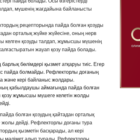
тері пайда болады. Осы өзгерістерді
ылдап, мүшенің жағдайына байланысты
тордың рецепторында пайда болған қозуды
адан орталық жүйке жүйесіне, оның нерв
ғы келген қозуды талдап, жұмысшы мүшенің
 жалғастыратын жауап қозу пайда болады.
барлық бөлімдері қызмет атқаруы тиіс. Егер
екс пайда болмайды. Рефлекторлы доғаның
ра және кері байланыс жолдары.
оның қабылдаушы аймағында пайда болған
п қозу жұмысшы мүшеге келетін жолды
ейді.
пайда болған қозудың қайтадан орталық
с
жолы дейді. Рефлекторлы доғаны тура
ордың қызметін басқарады, ал кері
ы мәлімет алып тұрады. Рефлекторлы