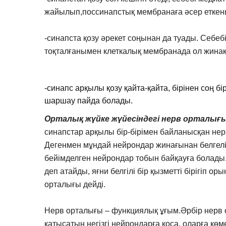
жайылып,поссинапстық мембранаға әсер еткенше
-синапста қозу әрекет соңынан да туады. Себеб
тоқталғанымен клеткалық мембранада ол жинақ
-синапс арқылы қозу қайта-қайта, бірінен соң б
шаршау пайда болады.
Орталық жүйке жүйесіндегі нерв орталы
синапстар арқылы бір-бірімен байланысқан не
Дегенмен мұндай нейрондар жинағынан белгелі 
бейімделген нейрондар тобын байқауға болад
деп атайды, яғни белгілі бір қызметті бірігіп 
орталығы дейді.
Нерв орталығы – функциялық ұғым.Әрбір нерв о
қатысатын негізгі нейрондарға қоса, оларға к