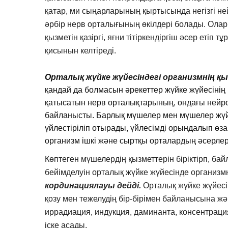
қатар, ми сыңарларының қыртысында негізгі не
әрбір нерв орталығының өкілдері болады. Олар
қызметін қазіргі, яғни тітіркендіргіш әсер етіп 
қисынын келтіреді.
Орталық жүйке жүйесіндегі организмнің қы
қандай да болмасын әрекеттер жүйке жүйесінің
қатысатын нерв орталықтарының, ондағы нейро
байланысты. Барлық мүшелер мен мүшелер жүйел
үйлестіріліп отырады, үйлесімді орындалып өз
организм ішкі және сыртқы орталардың әсерлері
Көптеген мүшелердің қызметтерін біріктірп, б
бейімделуін орталық жүйке жүйесінде организм
кординациялауы дейді.
Орталық жүйке жүйесі
қозу мен тежелудің бір-бірімен байланысына жә
иррадиация, индукция, даминанта, консентрац
іске асады.