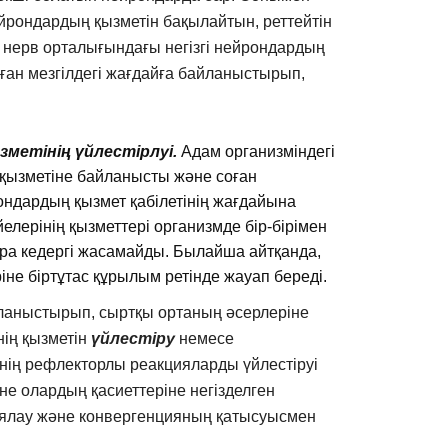
йрондардың қызметін бақылайтын, реттейтін
 нерв орталығындағы негізгі нейрондардың
тұрған мезгілдегі жағдайға байланыстырып,
зметінің үйлестірлуі.
Адам организміндегі
 қызметіне байланысты және соған
ндардың қызмет қабілетінің жағдайына
ерінің қызметтері организмде бір-бірімен
ара кедергі жасамайды. Былайша айтқанда,
не біртұтас құрылым ретінде жауап береді.
айланыстырып, сыртқы ортаның әсерлеріне
нің қызметін
үйлестіру
немесе
нің рефлекторлы реакцияларды үйлестіруі
не олардың қасиеттеріне негізделген
иялау және конвергенцияның қатысуысмен