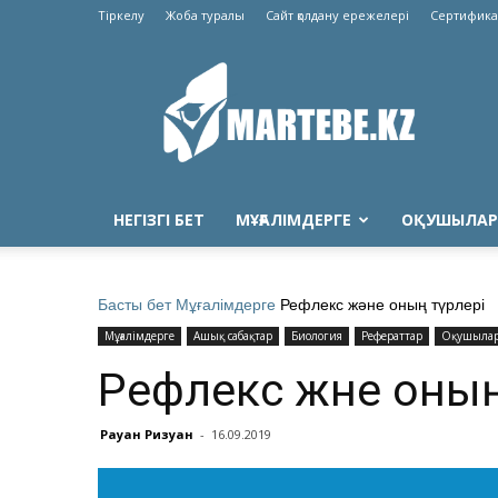
Тіркелу
Жоба туралы
Сайт қолдану ережелері
Сертифика
Martebe.kz
білім
сайты
НЕГІЗГІ БЕТ
МҰҒАЛІМДЕРГЕ
ОҚУШЫЛАР
Басты бет
Мұғалімдерге
Рефлекс және оның түрлері
Мұғалімдерге
Ашық сабақтар
Биология
Рефераттар
Оқушылар
Рефлекс және оның
Рауан Ризуан
-
16.09.2019