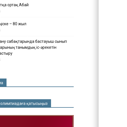
тқа ортақ Абай
5
іске – 80 жыл
5
ану сабақтарында бастауыш сынып
арының танымдық іс-әрекетін
астыру
5
ма
 олимпиадаға қатысыңыз