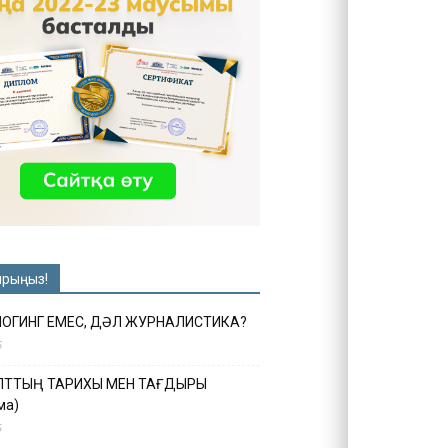
ырыңыз!
ЛОГИНГ ЕМЕС, ДӘЛ ЖУРНАЛИСТИКА?
6
ҰЛТТЫҢ ТАРИХЫ МЕН ТАҒДЫРЫ
ма)
5