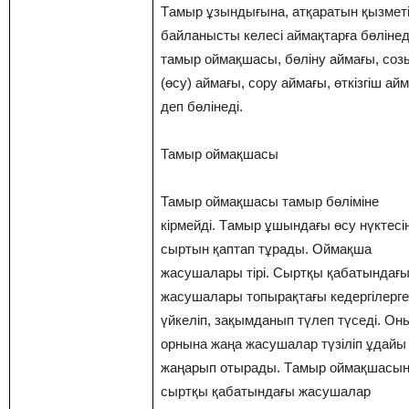
Тaмыр ұзындығына, атқаратын қызмет
байланысты келесі аймақтарға бөлінед
тамыр оймақшасы, бөліну аймағы, соз
(өсу) аймағы, сору аймағы, өткізгіш ай
деп бөлінеді.
Тамыр оймақшасы
Тамыр оймақшасы тамыр бөліміне
кірмейді. Тaмыр ұшындағы өсу нүктесін
сыртын қаптап тұрады. Оймақша
жасушалары тірі. Сыртқы қабатындағ
жасушалары топырақтағы кедергілерге
үйкеліп, зақымданып түлеп түседі. Он
орнына жаңа жасушалар түзіліп ұдайы
жаңарып отырады. Тaмыр оймақшасы
сыртқы қабатындағы жасушалар