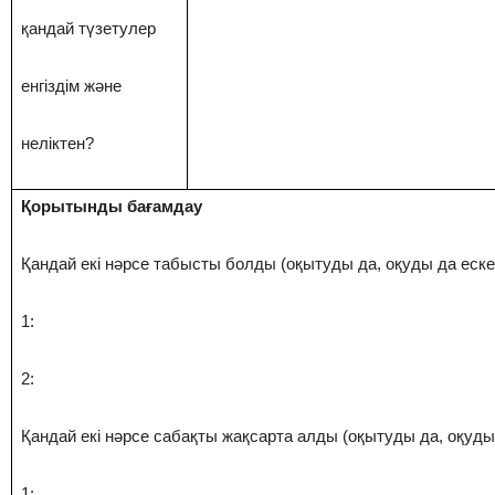
қандай түзетулер
енгіздім жəне
неліктен?
Қорытынды бағамдау
Қандай екі нəрсе табысты болды (оқытуды да, оқуды да ескер
1:
2:
Қандай екі нəрсе сабақты жақсарта алды (оқытуды да, оқуды 
1: