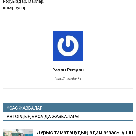
нәруыздар, майлар,
көмірсулар.
Рауан Ризуан
https://martebe.kz
ҰҚСАС ЖАЗБАЛАР
АВТОРДЫҢ БАСҚА ДА ЖАЗБАЛАРЫ
Дұрыс тамақтанудың адам ағзасы үшін