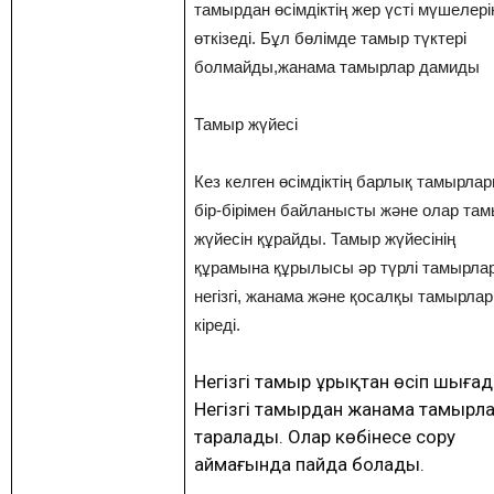
тамырдан өсімдіктің жер үсті мүшелері
өткізеді. Бұл бөлімде тамыр түктері
болмайды,жанама тамырлар дамиды
Тамыр жүйесі
Кез келген өсімдіктің барлық тамырла
бір-бірімен байланысты және олар та
жүйесін құрайды. Тамыр жүйесінің
құрамына құрылысы әр түрлі тамырла
негізгі, жанама және қосалқы тамырлар
кіреді.
Негізгі тамыр ұрықтан өсіп шығад
Негізгі тамырдан жанама тамырл
таралады. Олар көбінесе сору
аймағында пайда болады.