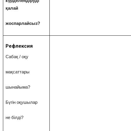
күрделендіруді
қалай
жоспарлайсыз?
Рефлексия
Сабақ / оқу
мақсаттары
шынайыма?
Бүгін оқушылар
не білді?