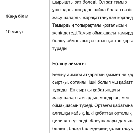
шырышты зат бөледі. Ол зат тамыр
ұшындағы жаңадан пайда болған нәзік
Жаңа білім
жасушаларды жарақаттанудан қорғайд
Тамырдың топырақтағы қозғалысын
10 минут
жеңілдетеді.Тамыр оймақшасы тамыр
бөліну аймағының сыртын қаптап қорғ
тұрады.
Бөліну аймағы
Бөліну аймағы атқаратын қызметіне қа
сыртқы, ортанғы, ішкі болып үш қабат
тұрады. Ең сыртқы қабатындағы
жасушалар тамырдың мөлдір өңі мен
оймақшасын түзеді. Ортанғы қабатына
алғашқы қабық, ішкі қабаттан орталық
цилиндр түзіледі. Жасушалары дамыл
бөлініп, басқа бөлімдерінің қалыптасу