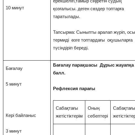
ерекшелігі,тамыр сіңіретін судың
10 минут
қозғалысы. деген сөздер топтарға
таратылады.
Тапсырма: Сыныпты аралап жүріп, ос
термиді өзге топтардағы оқушыларға
түсіндіріп береді.
Бағалау парақшасы Дұрыс жауапқа 
Бағалау
балл.
5 минут
Рефлексия парағы
Сабақтағы
Оның
Сабақтағ
Кері байланыс
жетістіктерім
себептері
жетістікте
3 минут