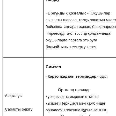
«Броундық қозғалыс»
Оқушылар
сыныпты шарлап, талқыланатын мәсе
бойынша ақпарат жинап, басқалармен
пікірлеседі. Бұл тәсілді қолданғанда
оқушыларға партаға отыруға
болмайтынын ескерту керек.
Синтез
«Карточкадағы терминдер»
әдісі
Орталық цилиндр
Аяқталуы
құрылысы,тамырдың өткізгіш
қызметі,Перицикл мен камбийдің
Сабақты бекіту
орналасуы,жасуша құрылысының