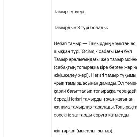
Тамыр түрлері
Тамырдың 3 түрі болады:
Негізгі тамыр — Тамырдың ұрықтан өсі
шыққан түрі. Өсімдік сабағы мен бұл
Тамыр аралығындағы жер тамыр мойн
(сабақтың топыраққа кіре берген жерінд
жіңішкелеу жері). Негізгі тамыр тұқым
ұрық тамыршасынан дамиды.Ол төме
қарай бағытталып,топыраққа тереңдей
береді.Негізгі тамырдың жан-жағынан
жанама тамырлар таралады.Топырақт
өоректік заттарды соруға қатысады.
жіп тәрізді (мысалы, зығыр),