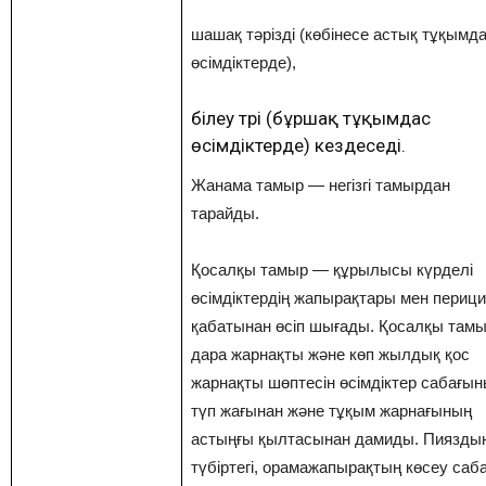
шашақ тәрізді (көбінесе астық тұқымд
өсімдіктерде),
білеу түрі (бұршақ тұқымдас
өсімдіктерде) кездеседі.
Жанама тамыр — негізгі тамырдан
тарайды.
Қосалқы тамыр — құрылысы күрделі
өсімдіктердің жапырақтары мен периц
қабатынан өсіп шығады. Қосалқы там
дара жарнақты және көп жылдық қос
жарнақты шөптесін өсімдіктер сабағы
түп жағынан және тұқым жарнағының
астыңғы қылтасынан дамиды. Пиязды
түбіртегі, орамажапырақтың көсеу саб