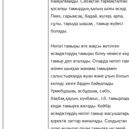
байқалмайды. Сабақтан тармақталған
қосалқы тамырдың қалың шоғы өседі.
Пияз, сарымсақ, бидай, жүгері, арпа,
сұлы, тарыда шашақ , тамыр жүйесі
болады.
Негізгі тамыры өте жақсы жетілген
өсімдіктердің тамыры білеу немесе кінд
тамыр деп аталады. Оларда негізгі та
өзінен шыққан жанама тамырмен
салыстырғанда жуан және ұзын болып
келеді, көзге бірден байқалады.
Үрмебұршақ, асбұршақ, сәбіз,
бақбақ,қауын, күнбағыс, т.б. тамырлар
кіндік тамырға жатады. Кейбір
өсімдіктердің негізгі тамыр жасушалар
қоректік заттар жиналады. Сондықтан
олар жуандап пішіні тамырға ұқсамай