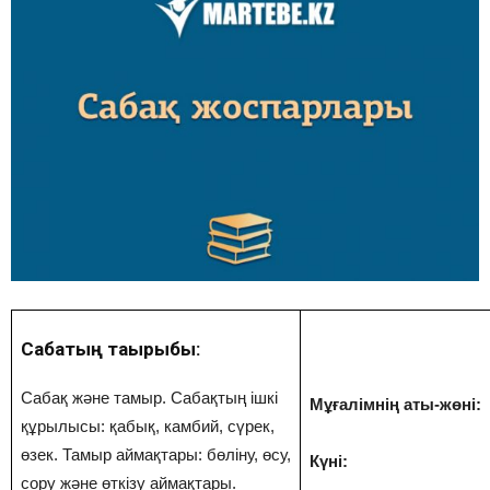
Сабақтың тақырыбы:
Сабақ және тамыр. Сабақтың ішкі
Мұғалімнің аты-жөні:
құрылысы: қабық, камбий, сүрек,
өзек. Тамыр аймақтары: бөліну, өсу,
Күні:
сору және өткізу аймақтары.