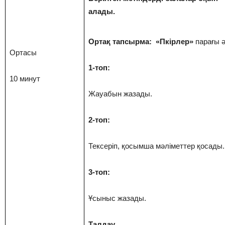
алады.
Ортақ тапсырма: «Пкірлер»
парағы ә
Ортасы
1-топ:
10 минут
Жауабын жазады.
2-топ:
Тексеріп, қосымша мәліметтер қосады.
3-топ:
Ұсыныс жазады.
Талдау