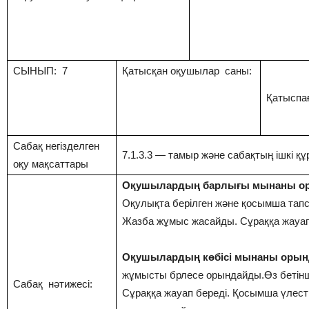
СЫНЫП: 7
Қатысқан оқушылар саны:
Қатыспа
Сабақ негізделген
7.1.3.3 — тамыр және сабақтың ішкі қ
оқу мақсаттары
Оқушылардың барлығы мынаны ор
Оқулықта берілген және қосымша та
Жазба жұмыс жасайды. Сұраққа жауап
Оқушылардың көбісі мынаны орын
жұмысты брлесе орындайды.Өз бетін
Сабақ нәтижесі:
Сұраққа жауап береді. Қосымша үлес