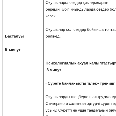
Оқушыларға сөздер қиындыларын
беремін. Әріп қиындыларда сөздер бо
керек.
Оқушылар сол сөздер бойынша топтар
Басталуы
бөлінеді.
5 минут
Психологиялық ахуал қалыптастыр
3 минут
«Сурете байланысты тілек» тренинг
Оқушыларды шеңберге шақыру,аманда
Стикерлерге салынған әртүрлі суретте
ұсыну. Суретті не үшін таңдағанын білу