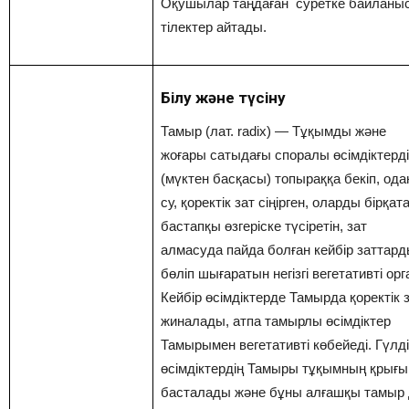
Оқушылар таңдаған суретке байланы
тілектер айтады.
Білу және түсіну
Тамыр (лат. radix) — Тұқымды және
жоғары сатыдағы споралы өсімдіктерд
(мүктен басқасы) топыраққа бекіп, ода
су, қоректік зат сіңірген, оларды бірқат
бастапқы өзгеріске түсіретін, зат
алмасуда пайда болған кейбір заттар
бөліп шығаратын негізгі вегетативті орг
Кейбір өсімдіктерде Тамырда қоректік 
жиналады, атпа тамырлы өсімдіктер
Тамырымен вегетативті көбейеді. Гүлді
өсімдіктердің Тамыры тұқымның қрығы
басталады және бұны алғашқы тамыр 