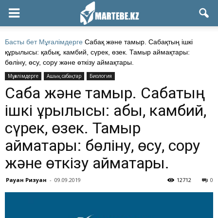
Басты бет
Мұғалімдерге
Сабақ және тамыр. Сабақтың ішкі
құрылысы: қабық, камбий, сүрек, өзек. Тамыр аймақтары:
бөліну, өсу, сору және өткізу аймақтары.
Мұғалімдерге
Ашық сабақтар
Биология
Сабақ және тамыр. Сабақтың
ішкі құрылысы: қабық, камбий,
сүрек, өзек. Тамыр
аймақтары: бөліну, өсу, сору
және өткізу аймақтары.
Рауан Ризуан
-
09.09.2019
12712
0