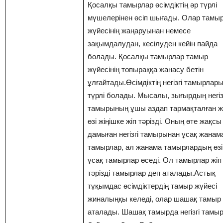
Қосалқы тамырлар өсімдіктің әр түрлі
мүшелерінен өсіп шығады. Олар тамы
жүйесінің жаңаруынан немесе
зақымдалудан, кесілуден кейін пайда
болады. Қосалқы тамырлар тамыр
жүйесінің топыраққа жанасу бетін
ұлғайтады.Өсімдіктің негізгі тамырлары
түрлі болады. Мысалы, зығырдың негіз
тамырының ұшы аздап тармақталған ж
өзі жіңішке жіп тәрізді. Оның өте жақсы
дамыған негізгі тамырынан ұсақ жанам
тамырлар, ал жанама тамырлардың өзі
ұсақ тамырлар өседі. Ол тамырлар жіп
тәрізді тамырлар деп аталады.Астық
тұқымдас өсімдіктердің тамыр жүйесі
жиналыңқы келеді, олар шашақ тамыр
аталады. Шашақ тамырда негізгі тамы