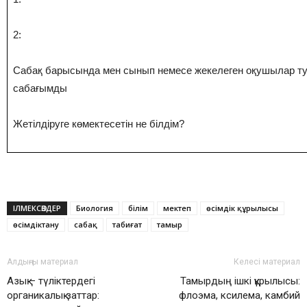
2:
Сабақ барысында мен сынып немесе жекелеген оқушылар ту
сабағымды
Жетілдіруге көмектесетін не білдім?
ІЛМЕКСӨЗДЕР
Биология
білім
мектеп
өсімдік құрылысы
өсімдіктану
сабақ
табиғат
тамыр
Алдыңғы материал
Келесі материал
Азық – түліктердегі
Тамырдың ішкі құрылысы:
органикалық заттар:
флоэма, ксилема, камбий