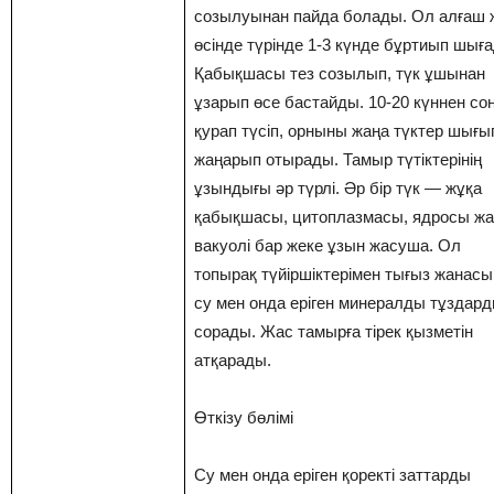
созылуынан пайда болады. Ол алғаш 
өсінде түрінде 1-3 күнде бұртиып шығ
Қабықшасы тез созылып, түк ұшынан
ұзарып өсе бастайды. 10-20 күннен со
қурап түсіп, орныны жаңа түктер шығы
жаңарып отырады. Тамыр түтіктерінің
ұзындығы әр түрлі. Әр бір түк — жұқа
қабықшасы, цитоплазмасы, ядросы жа
вакуолі бар жеке ұзын жасуша. Ол
топырақ түйіршіктерімен тығыз жанасы
су мен онда еріген минералды тұздар
сорады. Жас тамырға тірек қызметін
атқарады.
Өткізу бөлімі
Су мен онда еріген қоректі заттарды