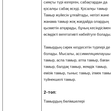
сияқты түрі өзгерген, сабақтардан да
қосалқы сабақ өседі. Қосалқы тамыр
Тамыр жүйесін ұлғайтады, негізгі және
жанама тамыр жоқ жағдайда олардың
қызметін атқарады, бұның кесіндісімен
өсімдікті вегетативті көбейтуге болады
Тамырдың сирек кездесетін түрлері де
болады. Мысалы, ассимиляциялаушы
тамыр, аспа тамыр, атпа тамыр, баған
тамыр, балдақ тамыр, жемдік тамыр,
емізік тамыр, тыныс тамыр, ілмек тамы
түйнекшелі тамыр.
2-топ:
Тaмырдың бөлімшелері