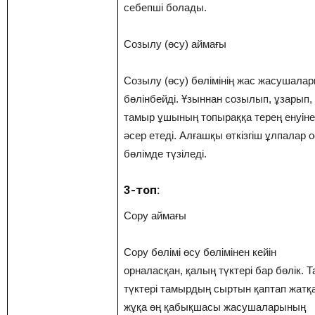
себепші болады.
Созылу (өсу) аймағы
Созылу (өсу) бөлімінің жас жасушала
бөлінбейді. Ұзыннан созылып, ұзарып,
тамыр ұшының топыраққа терең енуіне
әсер етеді. Алғашқы өткізгіш ұлпалар 
бөлімде түзіледі.
3-топ:
Сору аймағы
Сору бөлімі өсу бөлімінен кейін
орналасқан, қалың түктері бар бөлік. 
түктері тамырдың сыртын қаптап жатқ
жұқа өң қабықшасы жасушаларының