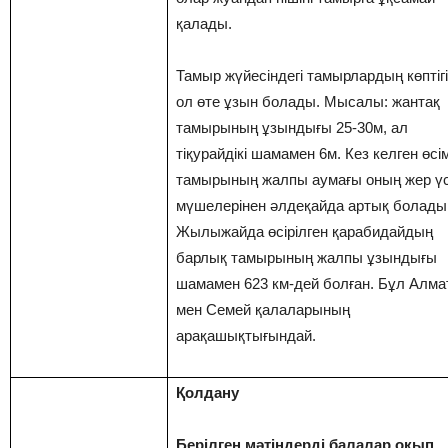
қалады.
Тамыр жүйесіндегі тамырлардың көптіг
ол өте ұзын болады. Мысалы: жантақ
тамырының ұзындығы 25-30м, ал
тіқурайдікі шамамен 6м. Кез келген өсі
тамырының жалпы аумағы оның жер үс
мүшелерінен әлдеқайда артық болады
Жылыжайда өсірілген қарабидайдың
барлық тамырының жалпы ұзындығы
шамамен 623 км-дей болған. Бұл Алм
мен Семей қалаларының
арақашықтығындай.
Қолдану
Берілген мәтіндерді балалар оқып