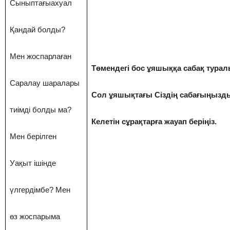
Сыныптағыахуал
Қандай болды?
Мен жоспарлаған
Төмендегі бос ұяшыққа сабақ туралы
Саралау шаралары
Сол ұяшықтағы Сіздің сабағыңызд
тиімді болды ма?
Келетін
сұрақтарға
жауап
беріңіз.
Мен берілген
Уақыт ішінде
үлгердімбе? Мен
өз жоспарыма