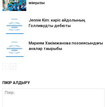
маңызы
Jennie Kim: кәріс айдолының
Голливудтық дебюты
Мәриям Хакімжанова поэзиясындағы
аналар тақырыбы
ПІКІР ҚАЛДЫРУ