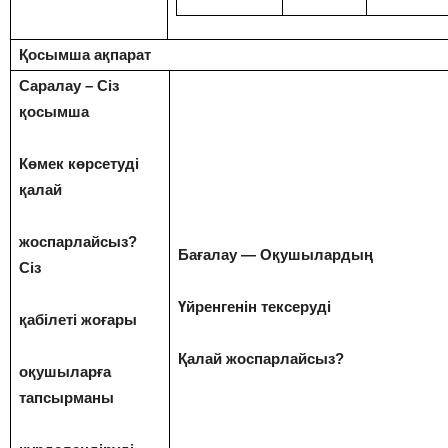
Қосымша
ақпарат
Саралау – Сіз
қосымша
Көмек
көрсетуді
қалай
жоспарлайсыз?
Бағалау — Оқушылардың
Сіз
Үйренгенін
тексеруді
қабілеті
жоғары
Қалай
жоспарлайсыз?
оқушыларға
тапсырманы