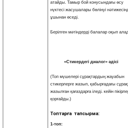
атайды. Тамыр бой конусындағы өсу
нүктесі жасушалары бөлінуі нәтижесін
ұшынан өседі.
Берілген мәтіндерді балалар оқып ала
«Стикердегі диалог» әдісі
(Топ мүшелері сұрақтардың жауабын
стикерлерге жазып, қабырғадағы сұрақ
жазылған қағаздарға іледі. кейін пікірле
қорғайды.)
Топтарға тапсырма:
1-топ: