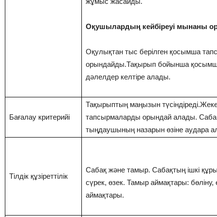
жұмыс жасайды.
Оқушылардың кейбіреуі мынаны о
Оқулықтан тыс берілген қосымша та
орындайды.Тақырып бойынша қосымша
дәлелдер келтіре алады.
Тақырыптың маңызын түсіндіреді.Жеке
Бағалау критерийі
тапсырмаларды орындай алады. Саб
тыңдаушының назарын өзіне аудара а
Сабақ және тамыр. Сабақтың ішкі құр
Тілдік құзіреттілік
сүрек, өзек. Тамыр аймақтары: бөліну, 
аймақтары.