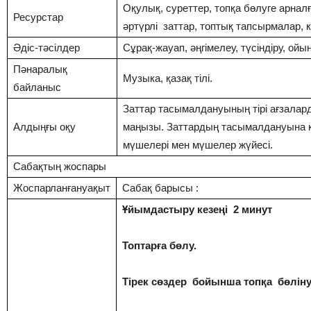
Оқулық, суреттер, топқа бөлуге арнал
Ресурстар
әртүрлі заттар, топтық тапсырмалар, к
Әдіс-тәсілдер
Сұрақ-жауап, әңгімелеу, түсіндіру, ойы
Пәнаралық
Музыка, қазақ тілі.
байланыс
Заттар тасымалдануының тірі ағзаларды
Алдыңғы оқу
маңызы. Заттардың тасымалдануына қ
мүшелері мен мүшелер жүйесі.
Сабақтың жоспары
Жоспарланғануақыт
Сабақ барысы :
Ұйымдастыру кезеңі 2 минут
Топтарға бөлу.
Тірек сөздер бойынша топқа бөліну