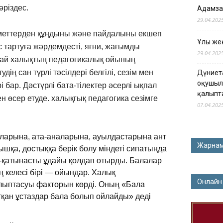
әріздес.
Адамза
29.04.202
іметтерден құңдыны және пайдалыны екшеп
Ұлы жең
с тартуға жәрдемдесті, яғни, жағымды
29.04.202
орай халықтың педагогикалық ойының
ің сан түрлі тәсілдері белгілі, сезім мен
Дүниет
оқушыл
 бар. Дәстүрлі бата-тілектер әсерлі ықпал
қалыпт
н өсер етуде. халықгық педагогика сезімге
07.04.202
ғаларына, ата-аналарына, ауылдастарына ант
Жарна
ышқа, достыққа берік болу міндеті сипатыңда
м-қатынасты ұдайы қолдап отырды. Балалар
 келесі бірі — ойындар. Халық
Онлайн
алыптасуы факторын көрді. Оның «Бала
тқан ұстаздар бала болып ойлайды» деді