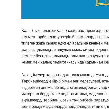
Халықтық педагогикалық көзқарастарын жұзеге
ету мен тәрбие дәстүрлерін бекіту, оларды нақг
тигізген жеке сынақ әдісі ел арасына кеңінен мә
жаңа заңдылықтар ашудың емес, ой мен идеяны 
немесе белгілі зандылықтарды нақтылаудың тәсіл
көмегімен халық педагогикасында бұрыннан бел
Ал әңгімелер халық педагогикасының дамуында
Тәрбиешілердің бір-бірімен әңгімелесулері, ат
өздерімен әңгімелер педагогикалық ойланулар
материал берді және педагогикалық мәдениеттің
әңгімелерді тәрбиенің озық төжірибесін тарат
жене басқа жағдайларда пайдалаңды, яғни өңг