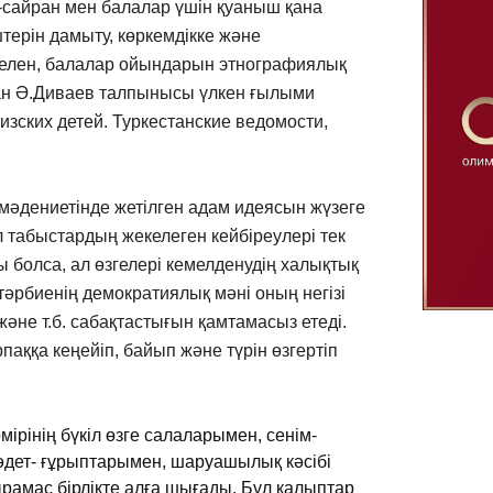
-сайран мен балалар үшін қуаныш қана
ерін дамыту, көркемдікке және
селен, балалар ойындарын этнографиялық
ған Ә.Диваев талпынысы үлкен ғылыми
изских детей. Туркестанские ведомости,
 мәдениетінде жетілген адам идеясын жүзеге
л табыстардың жекелеген кейбіреулері тек
 болса, ал өзгелері кемелденудің халықтық
әрбиенің демократиялық мәні оның негізі
е т.б. сабақтастығын қамтамасыз етеді.
паққа кеңейіп, байып және түрін өзгертіп
ірінің бүкіл өзге салаларымен, сенім-
дет- ғұрыптарымен, шаруашылық кәсібі
рамас бірлікте алға шығады. Бұл қалыптар