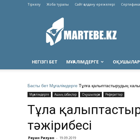
Тіркелу
Жоба туралы
Сайт қолдану ережелері
Сертифика
Martebe.kz
білім
сайты
НЕГІЗГІ БЕТ
МҰҒАЛІМДЕРГЕ
ОҚУШЫЛАР
Басты бет
Мұғалімдерге
Тұлға қалыптастырудың халық
Мұғалімдерге
Ашық сабақтар
Оқушыларға
Рефераттар
Тұлға қалыптасты
тәжірибесі
Рауан Ризуан
-
19.09.2019