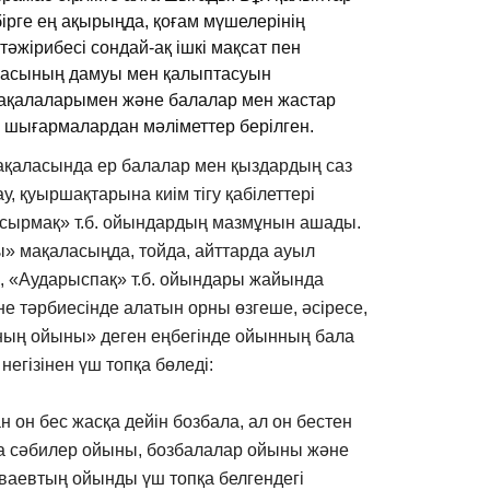
ірге ең ақырыңда, қоғам мүшелерінің
р тәжірибесі сондай-ақ ішкі мақсат пен
лғасының дамуы мен қалыптасуын
ақалаларымен және балалар мен жастар
 шығармалардан мәліметтер берілген.
қаласында ер балалар мен қыздардың саз
, қуыршақтарына киім тігу қабілеттері
 жасырмақ» т.б. ойындардың мазмұнын ашады.
» мақаласыңда, тойда, айттарда ауыл
, «Аударыспақ» т.б. ойындары жайында
е тәрбиесінде алатын орны өзгеше, әсіресе,
ның ойыны» деген еңбегінде ойынның бала
 негізінен үш топқа бөледі:
ан он бес жасқа дейін бозбала, ал он бестен
да сәбилер ойыны, бозбалалар ойыны және
Диваевтың ойынды үш топқа белгендегі