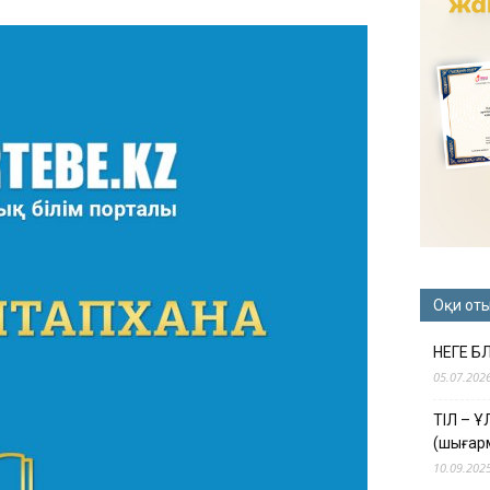
Оқи от
НЕГЕ Б
05.07.202
ТІЛ – 
(шығар
10.09.202