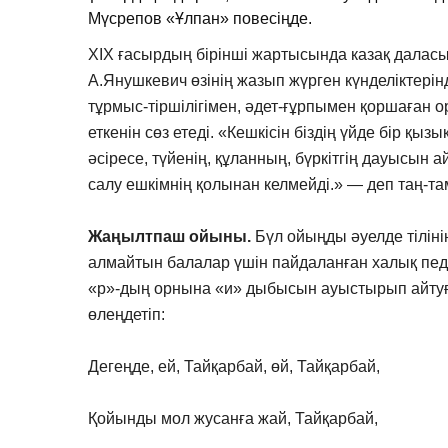
Мүсрепов «Ұлпан» повесіңде.
XIX ғасырдың бірінші жартысында казақ даласы
А.Янушкевич өзінің жазып жүрген күнделіктері
тұрмыс-тіршілігімен, әдет-ғұрпымен қоршаған 
еткенін сөз етеді. «Кешкісін біздің үйде бір қыз
әсіресе, түйенің, құланның, бүркітгің дауысын
салу ешкімнің қолынан келмейді.» — деп таң-т
Жаңылтпаш ойыны.
Бүл ойыңды әуелде тілінің
алмайтын балалар үшін пайдаланған халық педа
«р»-дың орнына «и» дыбысын ауыстырып айтуға
өлеңдетіп:
Дегеңде, ей, Тайқарбай, өй, Тайқарбай,
Қойынды мол жусанға жай, Тайқарбай,