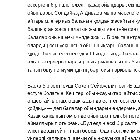
ескергені біріншісі ежелгі қазақ ойындары; екі
ойындары. Сондай-ақ А.Диваев мына мәселеге е
айтарым, егер қыз баланың қолдан жасайтын қ
балшықтан жасап алатын жылқы мен түйе сияқг
балалар ойыншығы мүлде жок, …Бірақ та антра
олардың осы ұсқынсыз ойыншықгары баланың ө
құнды болып есептеледі.» Шындығында балала
алған әсерлері олардың шығармашылық шабыты
танып білуіне мүмкіндіктің бәрі ойын арқылы і
Басқа бір зерттеуші Сөкен Сейфуллин өзі «Бізді
естуге болатын. Кештер, ойын-сауықтар, айты
әндер, айтыстар, ошақ қасында естіген осы ер
қойды,» — деп балалар ойындарын әндермен, 
Қазақ халқының өмірінде ойынсыз тірлік бітпеге
айналдырып отырған. «Бүл елдің ескі бір салты
үлкендердің үйін тігісіп береді. Одан соң жетім 
үйлерді қалдырып, аяғын ойын-сауыққа айналд