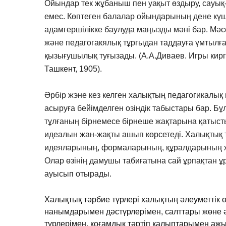
Ойындар тек жұбаныш пен уақыт өздыру, сауық
емес. Көптеген балалар ойындарының дене күшт
адамгершілікке баулуда маңызды мәні бар. Мә
және педагогакялық тұргыдан таддауға үмтыл
қызығушылық туғызады. (А.А.Диваев. Игры кирг
Ташкент, 1905).
Әрбір жэне кез келген халықтың педагогикалық
асыруға бейімделген озіндік табыстары бар. Бұ
тұлғаның бірнемесе бірнеше жақтарына қатысты
идеалын жан-жақты ашып көрсетеді. Халықтық т
идеяларының, формаларының, құралдарының жән
Олар өзінің дамушы табиғатына сай ұрпақтан ұр
ауысып отырады.
Халықтық тәрбие түрлері халықтың әлеуметтік өм
нанымдарымен дәстүрлерімен, салттары жөне ә
түрлерімен, қоғамдық тәртіп қалыптарымен ажы