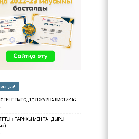
ырыңыз!
ЛОГИНГ ЕМЕС, ДӘЛ ЖУРНАЛИСТИКА?
6
ҰЛТТЫҢ ТАРИХЫ МЕН ТАҒДЫРЫ
ма)
5