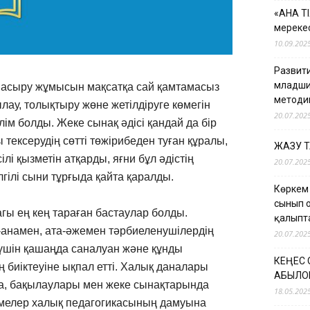
«АНА Т
мерекес
10.09.202
Развити
младши
 асыру жұмысын мақсатқа сай қамтамасыз
методи
ылау, толықтыру жөне жетілдіруге көмегін
20.07.202
лім болды. Жеке сынақ әдісі қандай да бір
тексерудің сөтті төжірибеден туған құралы,
ЖАЗУ 
і қызметін атқарды, яғни бұл әдістің
20.07.202
гілі сыни тұрғыда қайта қаралды.
Көркем
сынып 
гы ең кең тараған бастаулар болды.
қалыпт
а-анамен, ата-әжемен тәрбиеленушілердің
20.07.202
 үшін қашаңда саналуан және құнды
КЕҢЕС
 биіктеуіне ықпал етті. Халық даналары
ҚАБЫЛО
уда, бақылаулары мен жеке сынақтарында
18.05.202
імелер халық педагогикасының дамуына