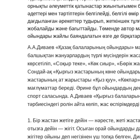
орнықты әлеуметтік қатынастар жиынтығымен б
әдеттері мен тәртіптерін белгілейді, белгілі өмі
дағдыланған әрекеттер тудырып, жеткіншек тұ
жобалайды және бағыттайды. Төменде автор м
ойындары жайлы баяндалатын өзге де бірқатар
А.А.Диваев «Қазақ балаларының ойындары» ма
балшықтан жануарлардың түрлі мүсіндерін жасау
көрсетіліп, «Соқыр теке», «Көк сиыр», «Бөрік
Сондай-ақ «Қырғыз жастарының көне ойындары
жастарының ат жарыстары «Қыз қуу», «Көкпар»
мағлүматтар береді. Әрине бұл ойындардың ден
спорт саласында. А.Диваев «Қырғыз балалары
тәрбиесіндегі ролін айта келіп, жас өспірімдерді
1. Бір жастан жетіге дейін — нәресте, жеті жаст
отызға дейін — жігіт. Осыған орай ойындарды 
жігітер ойыны деп негізінен үш топқа белген, 