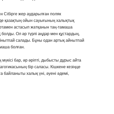
н Сібірге жер аударылған поляк
нде қазақтың ойын сауығының халықтық
ортамен астасып жатқанын таң-тамаша
ық болды. Ол әр түрлі аңдар мен құстардың,
 айнытпай салады. Бұны одан артық айнытпай
амаша болған.
 мүкісі бар, әр әріпті, дыбысты дұрыс айта
гогикасының бір саласы. Кішкене кезіңце
 байланыты халық үні, әуені әдемі,