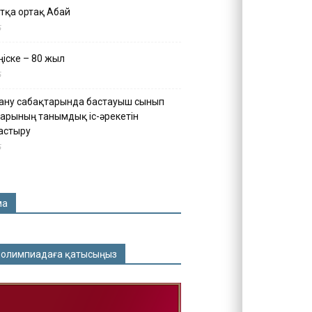
тқа ортақ Абай
5
іске – 80 жыл
5
ану сабақтарында бастауыш сынып
арының танымдық іс-әрекетін
астыру
5
ма
 олимпиадаға қатысыңыз