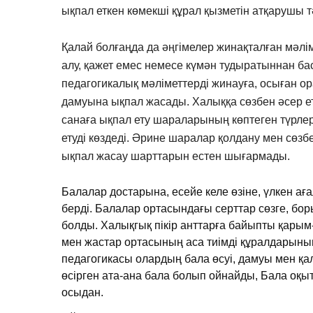
ықпал еткен көмекші құрал қызметін атқарушы т
Қалай болғаңда да әңгімелер жинақталған мәл
алу, қажет емес немесе күмән тудыратыннан ба
педагогикалық мәліметтерді жинауға, осыған 
дамуына ықпал жасады. Халыққа сөзбен әсер етуд
санаға ықпал ету шараларының көптеген түрлері
етуді көздеді. Әрине шаралар қолдану мен сөзбе
ықпал жасау шарттарын естен шығармады.
Балалар достарына, есейе келе өзіне, үлкен а
берді. Балалар ортасындағы серттар сөзге, бор
болды. Халықгық пікір анттарға байыпты қары
мен жастар ортасының аса тиімді құралдарының
педагогикасы олардың бала өсуі, дамуы мен қ
өсірген ата-ана бала болып ойнайды, Бала оқы
осыдан.