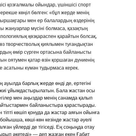
ншісі қозғалмалы ойындар, үшіншісі спорт
рекше көңіл бөлген: «бұл жерде менің
уыршақгары мен ер балалардың өздерінің
ы жануарлар мүсіні болмаса, қазақтың
пологиялық қөзқараспен қарайтын болсақ,
з творчестволық қиялымен туғандықтан
рдың өмір сүрген ортасына байланысты
н оятумен қатар өзін қоршаған дүниенің
ске асатыны күмән тудырмаса керек.
ң ауылда барлық жерде өнді де, ертегіні
с жиі ұйымдастырылатын. Бала жастан осы
тегілер мен аңыздар менің санамда қалып
айтыстармен байланыстыра қарастырады.
н тіпті көшіп қонуда да жастар аяғын ойынға
 бойышша, көші-көн кезінде жастар әуелі
қалған үйлерді де тігіседі. Ең соңыңда отау
ырып әкетеді» — деп жазған екен Ғабит