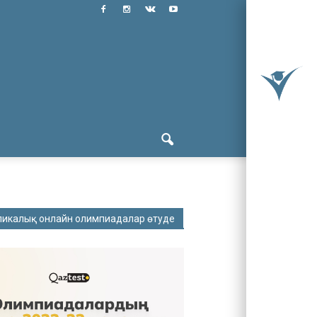
ликалық онлайн олимпиадалар өтуде