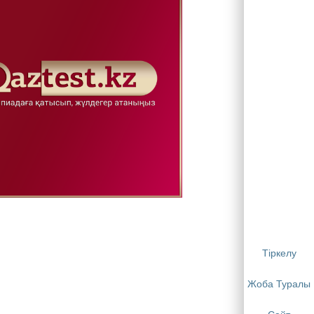
Тіркелу
Жоба Туралы