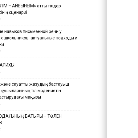
ІЛІМ – АЙБЫНЫМ» атты тілдер
інің сценариі
5
е навыков письменной речи у
х школьников: актуальные подходы и
ки
5
ТАРИХЫ
5
 және сауатты жазудың бастауыш
оқушыларының тіл мәдениетін
астырудағы маңызы
5
 ОДАҒЫНЫҢ БАТЫРЫ – ТӨЛЕН
В
5