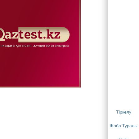
Тіркелу
Жоба Туралы