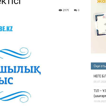
ктісі
2171
0
Оқи от
НЕГЕ Б
05.07.202
ТІЛ – 
(шығар
10.09.202