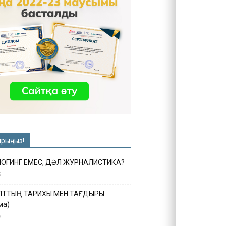
ырыңыз!
ЛОГИНГ ЕМЕС, ДӘЛ ЖУРНАЛИСТИКА?
6
ҰЛТТЫҢ ТАРИХЫ МЕН ТАҒДЫРЫ
ма)
5