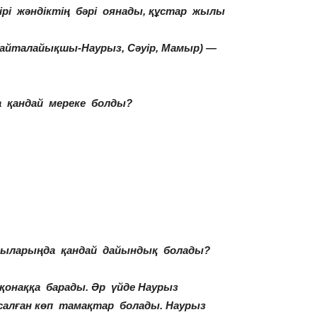
ірі жәндіктің бәрі оянады, құстар жылы
 қайталайықшы-Наурыз, Сәуір, Мамыр) —
а қандай мереке болды?
сыларыңда қандай дайындық болады?
е қонаққа барады. Әр үйде Наурыз
салған көп тамақтар болады. Наурыз