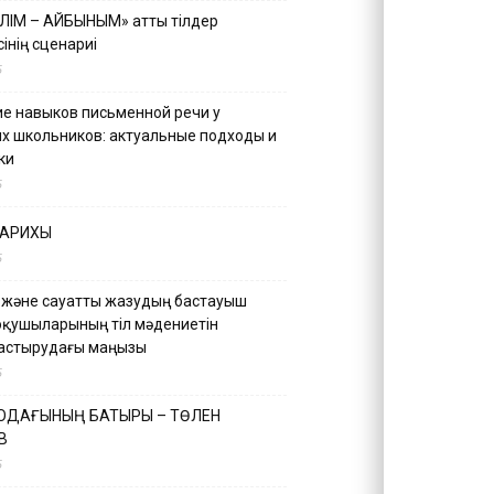
ІЛІМ – АЙБЫНЫМ» атты тілдер
інің сценариі
5
е навыков письменной речи у
х школьников: актуальные подходы и
ки
5
ТАРИХЫ
5
 және сауатты жазудың бастауыш
оқушыларының тіл мәдениетін
астырудағы маңызы
5
 ОДАҒЫНЫҢ БАТЫРЫ – ТӨЛЕН
В
5