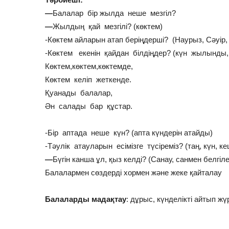
—
Балалар бір жылда неше мезгіл?
—
Жылдың қай мезгілі? (көктем)
-Көктем айларын атап беріңдерші? (Наурыз, Сәуір
-Көктем екенін қайдан білдіңдер? (күн жылынды, 
Көктем,көктем,көктемде,
Көктем келіп жеткенде.
Қуанады балалар,
Ән салады бар құстар.
-Бір аптада неше күн? (апта күндерін атайды)
-Тәулік атауларын есімізге түсіреміз? (таң, күн, ке
—
Бүгін канша ұл, қыз келді? (Санау, санмен белгіле
Балалармен сөздерді хормен және жеке қайталау
Балаларды мадақтау
: дұрыс, күнделікті айтып жү