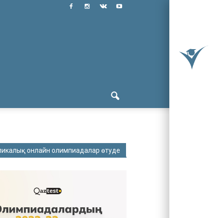
ликалық онлайн олимпиадалар өтуде