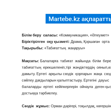
Білім беру саласы:
«Коммуникация», «Әлеумет»
Біріктірілген оқу қызметі:
Драма, Қоршаған орта
Тақырыбы:
«Табиғаттың жаңаруы»
Мақсаты:
Балаларға табиғат жайында білім бере
табиғаттың ерекшеленіп,тірі жәндіктердің оянып,
дамыту. Ертегі арқылы сөздік қорларын жаңа сөз
сөйлеу дағдыларын қалыптастыру. Ертегіні дауыс
балаларды ертегі кейіпкерлерін ойнауға деген 
достыққа тәрбиелеу.
Сөздік жұмыс:
Орман дәрігері, тоқылдақ, көгершін,