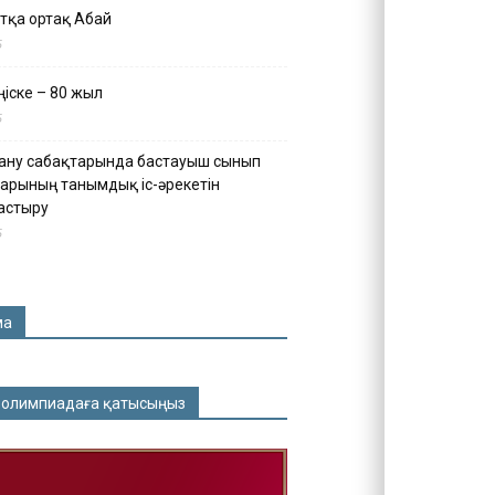
тқа ортақ Абай
5
іске – 80 жыл
5
ану сабақтарында бастауыш сынып
арының танымдық іс-әрекетін
астыру
5
ма
 олимпиадаға қатысыңыз