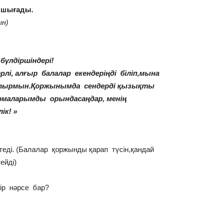
 шығады.
н)
үлдіршіндері!
ерлі, алғыр балалар екендеріңді біліп,мына
тырмын.Қоржынымда сендерді қызықты
рмаларымды орындасаңдар, менің
ік! »
ді. (Балалар қоржынды қарап түсін,қандай
ейді)
ір нәрсе бар?