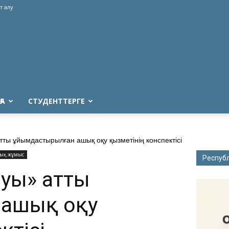
т алу
ҒА
СТУДЕНТТЕРГЕ
ты ұйымдастырылған ашық оқу қызметінің конспектісі
ық жұмыс
Респуб
руы» атты
 ашық оқу