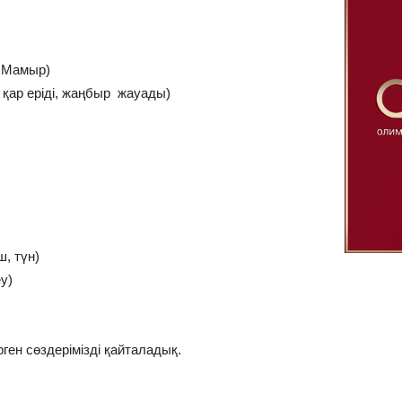
, Мамыр)
қар еріді, жаңбыр жауады)
ш, түн)
у)
рген сөздерімізді қайталадық.