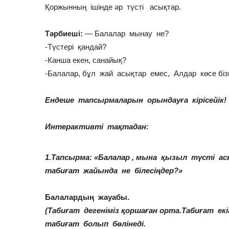
Қоржынның ішінде әр түсті асықтар.
Тәрбиеші:
— Балалар мынау не?
-Түстері қандай?
-Канша екен, санайық?
-Балалар, бұл жай асықтар емес, Алдар көсе біз
Ендеше тапсырмаларын орындауға кірісейік!
Интерактивті тақтадан:
1.Тапсырма: «Балалар , мына қызыл түсті а
табиғат жайында не білесіңдер?»
Балалардың жауабы.
(Табиғат дегеніміз қоршаған орта.Табиғат е
табиғат болып бөлінеді.