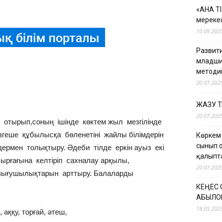
«АНА Т
мерекес
10.09.202
Развити
младши
методи
20.07.202
ЖАЗУ 
20.07.202
 отырып,соның ішінде көктем жыл мезгілінде
өзгеше құбылысқа бөленетіні жайлы білімдерін
Көркем
сынып 
дермен толықтыру. Әдеби тілде еркін ауыз екі
қалыпт
 ырғағына келтіріп сахналау арқылы,
20.07.202
қызығушылықтарын арттыру. Балаларды
КЕҢЕС
ҚАБЫЛО
18.05.202
 аққу, торғай, әтеш,