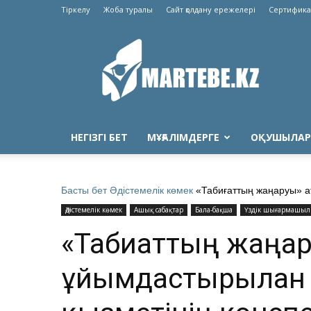
Тіркелу
Жоба туралы
Сайт қолдану ережелері
Сертифика
Martebe.kz
білім
сайты
НЕГІЗГІ БЕТ
МҰҒАЛІМДЕРГЕ
ОҚУШЫЛАР
Басты бет
Әдістемелік көмек
«Табиғаттың жаңаруы» ат
Әдістемелік көмек
Ашық сабақтар
Бала-бақша
Үздік шығармашыл
«Табиғаттың жаңа
ұйымдастырылған