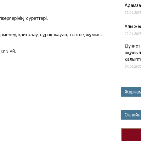
Адамза
29.04.202
пкерлерінің суреттері.
Ұлы жең
29.04.202
әңгімелеу, қайталау, сұрақ-жауап, топтық жұмыс.
Дүниет
киіз үй.
оқушыл
қалыпт
07.04.202
Жарна
Онлайн