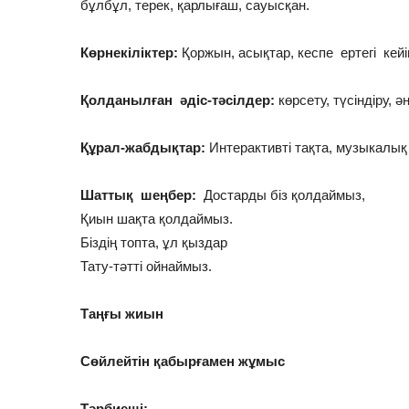
бұлбұл, терек, қарлығаш, сауысқан.
Көрнекіліктер:
Қоржын, асықтар, кеспе ертегі кейі
Қолданылған әдіс-тәсілдер:
көрсету, түсіндіру, 
Құрал-жабдықтар:
Интерактивті тақта, музыкалық 
Шаттық шеңбер:
Достарды біз қолдаймыз,
Қиын шақта қолдаймыз.
Біздің топта, ұл қыздар
Тату-тәтті ойнаймыз.
Таңғы жиын
Сөйлейтін қабырғамен жұмыс
Тәрбиеші: