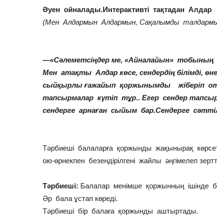
Әуен ойналады.Интерактивті тақтадан Алдар
(Мен Алдармын Алдармын, Сақалымды талдармы
—
«Сәлеметсіңдер ме, «Айналайын» тобының б
Мен атақты Алдар көсе, сендердің білімді, өн
сыйқырлы ғажайып қоржынымды жіберіп о
тапсырмалар күтіп тұр.. Егер сендер тапсы
сендерге арнаған сыйым бар.Сендерге сәттіл
Тәрбиеші балаларға қоржынды жақынырақ көрсете
ою-өрнекпен безендірілгені жайлы әңгімелеп зертт
Тәрбиеші:
Балалар менімше қоржынның ішінде б
Әр бала ұстап көреді.
Тәрбиеші бір балаға қоржынды аштыртады.