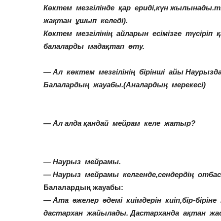
Көктем мезгілінде қар ериді,күн жылынады.т
жақтан ұшып келеді).
Көктем мезгілінің айларын есімізге түсіріп
балаларды мадақтап өту.
— Ал көктем мезгілінің бірінші айы Наурызд
Балалардың жауабы.(Аналардың мерекесі)
— Ал алда қандай мейрам келе жатыр?
— Наурыз мейрамы.
— Наурыз мейрамы келгенде,сендердің отба
Балалардың жауабы:
— Ата әжелер әдемі киімдерін киіп,бір-бірін
дастархан жайылады. Дастарханда ақтан жа