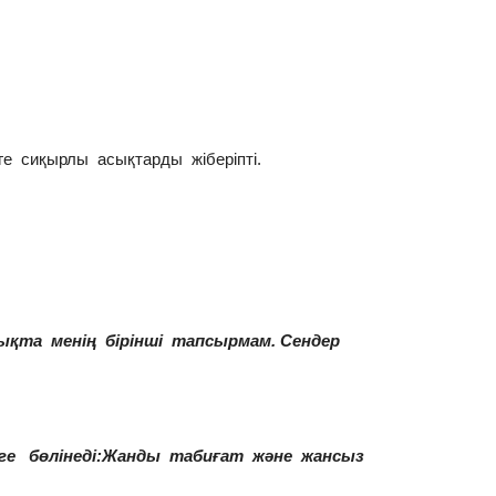
ге сиқырлы асықтарды жіберіпті.
сықта менің бірінші тапсырмам. Сендер
кіге бөлінеді:Жанды табиғат және жансыз