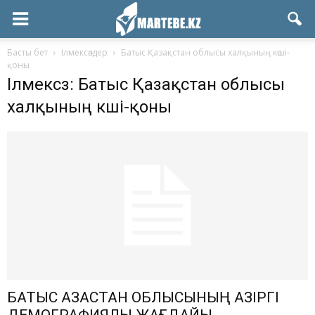
Басты бет
Ілмексөздер
Батыс Қазақстан облысы халқының көші-
қоны
Ілмексөз: Батыс Қазақстан облысы
халқының көші-қоны
БАТЫС ҚАЗАҚСТАН ОБЛЫСЫНЫҢ ҚАЗІРГІ