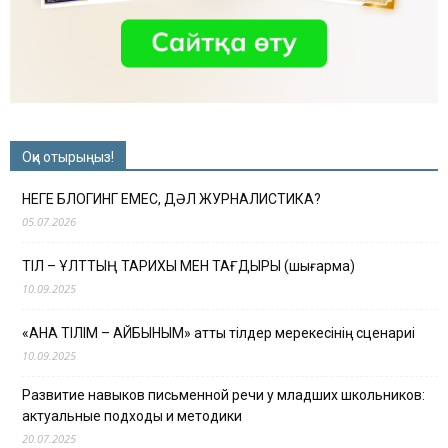
Оқи отырыңыз!
НЕГЕ БЛОГИНГ ЕМЕС, ДӘЛ ЖУРНАЛИСТИКА?
05.07.2026
ТІЛ – ҰЛТТЫҢ ТАРИХЫ МЕН ТАҒДЫРЫ (шығарма)
10.09.2025
«АНА ТІЛІМ – АЙБЫНЫМ» атты тілдер мерекесінің сценариі
10.09.2025
Развитие навыков письменной речи у младших школьников:
актуальные подходы и методики
20.07.2025