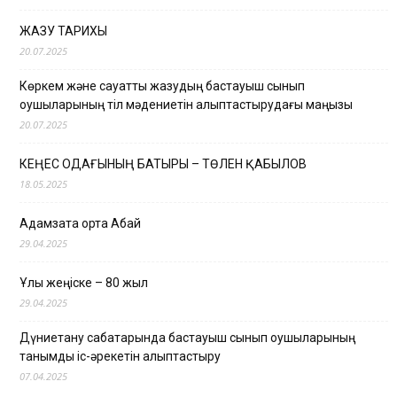
ЖАЗУ ТАРИХЫ
20.07.2025
Көркем және сауатты жазудың бастауыш сынып
оқушыларының тіл мәдениетін қалыптастырудағы маңызы
20.07.2025
КЕҢЕС ОДАҒЫНЫҢ БАТЫРЫ – ТӨЛЕН ҚАБЫЛОВ
18.05.2025
Адамзатқа ортақ Абай
29.04.2025
Ұлы жеңіске – 80 жыл
29.04.2025
Дүниетану сабақтарында бастауыш сынып оқушыларының
танымдық іс-әрекетін қалыптастыру
07.04.2025