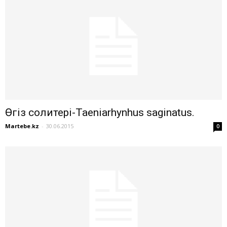
Өгіз солитері-Taeniarhynhus saginatus.
Martebe.kz
-
30.06.2015
0