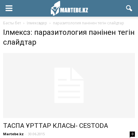
Басты бет
Ілмексөздер
паразитология пәнінен тегін слайдтар
Ілмексөз: паразитология пәнінен тегін
слайдтар
ТАСПА ҚҰРТТАР КЛАСЫ- СESTODA
Martebe.kz
-
30.06.2015
0