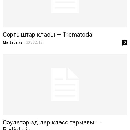
Сорғыштар класы — Trematoda
Martebe.kz
-
30.06.2015
0
Сәулетәрізділер класс тармағы —
Radiolaria