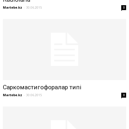
Martebe.kz
-
30.06.2015
0
Саркомастигофоралар типі
Martebe.kz
-
30.06.2015
0