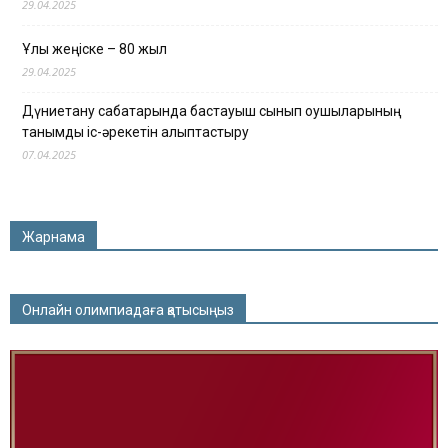
29.04.2025
Ұлы жеңіске – 80 жыл
29.04.2025
Дүниетану сабақтарында бастауыш сынып оқушыларының
танымдық іс-әрекетін қалыптастыру
07.04.2025
Жарнама
Онлайн олимпиадаға қатысыңыз