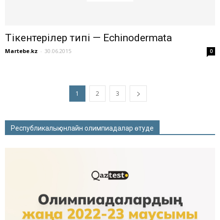
Тікентерілер типі — Echinodermata
Martebe.kz
-
30.06.2015
0
1
2
3
Республикалық онлайн олимпиадалар өтуде