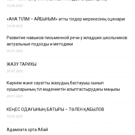
10.09.2025
«АНА ТІЛІМ – АЙБЫНЫМ» атты тілдер мерекесінің сценариі
10.09.2025
Развитие навыков письменной речи у младших школьников:
актуальные подходы и методики
20.07.2025
ЖАЗУ ТАРИХЫ
20.07.2025
Көркем және сауатты жазудың бастауыш сынып
оқушыларының тіл мәдениетін қалыптастырудағы маңызы
20.07.2025
КЕҢЕС ОДАҒЫНЫҢ БАТЫРЫ – ТӨЛЕН ҚАБЫЛОВ
18.05.2025
Адамзатқа ортақ Абай