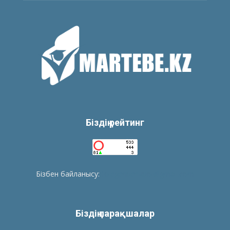
Біздің рейтинг
Бізбен байланысу:
tolegenberikbol@gmail.com
Біздің парақшалар