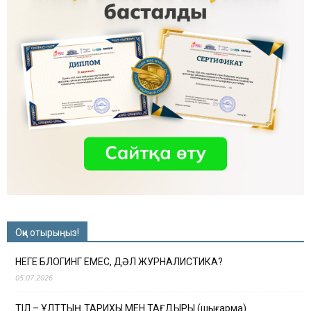
Оқи отырыңыз!
НЕГЕ БЛОГИНГ ЕМЕС, ДӘЛ ЖУРНАЛИСТИКА?
05.07.2026
ТІЛ – ҰЛТТЫҢ ТАРИХЫ МЕН ТАҒДЫРЫ (шығарма)