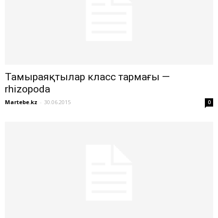
Тамыраяқтылар класс тармағы —
rhizopoda
Martebe.kz
-
30.06.2015
0