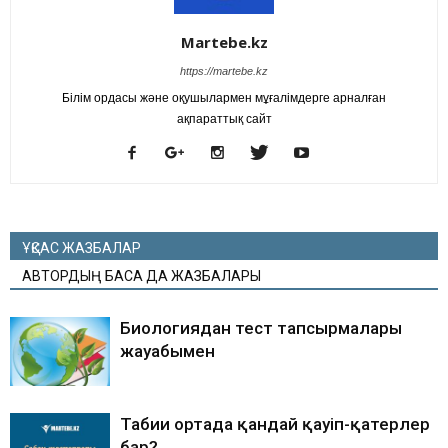
Martebe.kz
https://martebe.kz
Білім ордасы және оқушылармен мұғалімдерге арналған
ақпараттық сайт
ҰҚСАС ЖАЗБАЛАР
АВТОРДЫҢ БАСҚА ДА ЖАЗБАЛАРЫ
Биологиядан тест тапсырмалары
жауабымен
Табиғи ортада қандай қауіп-қатерлер
бар?