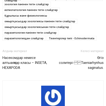
слайдтар
зоология пәнінен тегін слайдтар
ихтиопатология пәнінен тегін слайдтар
Құрылысы және физиологиясы
омыртқасыздар зоологиясы пәнінен тегін слайдтар
омыртқасыздар зоологиясынан тегін слайдтар
паразитология пәнінен тегін слайдтар
паразитологиядан слайдтар
Тікентерілер типі - Echinodermata
Алдыңғы материал
Келесі материал
Насекомдар немесе
Өгіз
алтыаяқтар класы – INSETA,
солитері- Taeniarhynhus
HEXAPODA
saginatus.