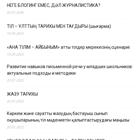
НЕГЕ БЛОГИНГ ЕМЕС, ДӘЛ ЖУРНАЛИСТИКА?
05.07.2026
ТІЛ – ҰЛТТЫҢ ТАРИХЫ МЕН ТАҒДЫРЫ (шығарма)
10.09.2025
«АНА ТІЛІМ – АЙБЫНЫМ» атты тілдер мерекесінің сценариі
10.09.2025
Развитие навыков письменной речи у младших школьников:
актуальные подходы и методики
20.07.2025
ЖАЗУ ТАРИХЫ
20.07.2025
Көркем және сауатты жазудың бастауыш сынып
оқушыларының тіл мәдениетін қалыптастырудағы маңызы
20.07.2025