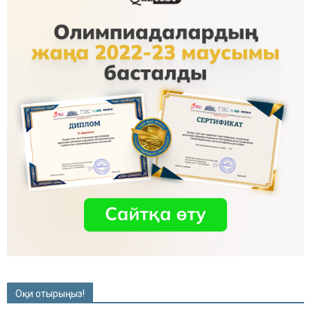
Оқи отырыңыз!