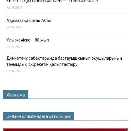
КЕҢЕС ОДАҒЫНЫҢ БАТЫРЫ – ТӨЛЕН ҚАБЫЛОВ
18.05.2025
Адамзатқа ортақ Абай
29.04.2025
Ұлы жеңіске – 80 жыл
29.04.2025
Дүниетану сабақтарында бастауыш сынып оқушыларының
танымдық іс-әрекетін қалыптастыру
07.04.2025
Жарнама
Онлайн олимпиадаға қатысыңыз