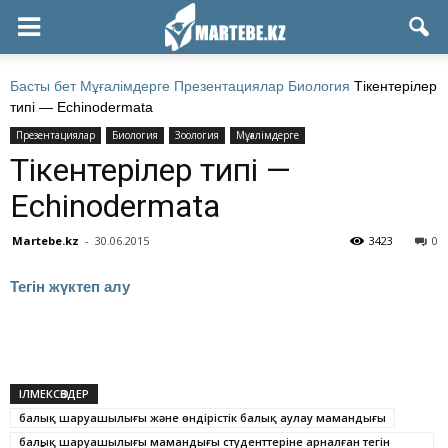
Басты бет
Мұғалімдерге
Презентациялар
Биология
Тікентерілер
типі — Echinodermata
Презентациялар
Биология
Зоология
Мұғалімдерге
Тікентерілер типі —
Echinodermata
Martebe.kz
-
30.06.2015
3423
0
Тегін жүктеп алу
ІЛМЕКСӨЗДЕР
балық шаруашылығы және өндірістік балық аулау мамандығы
балық шаруашылығы мамандығы студенттеріне арналған тегін