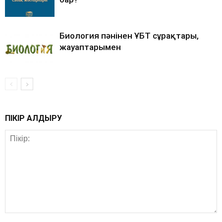
Биология пәнінен ҰБТ сұрақтары,
жауаптарымен
ПІКІР ҚАЛДЫРУ