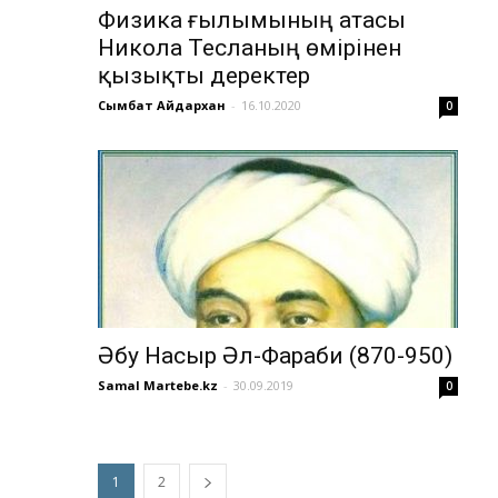
Физика ғылымының атасы
Никола Тесланың өмірінен
қызықты деректер
Сымбат Айдархан
-
16.10.2020
0
Әбу Насыр Әл-Фараби (870-950)
Samal Martebe.kz
-
30.09.2019
0
1
2