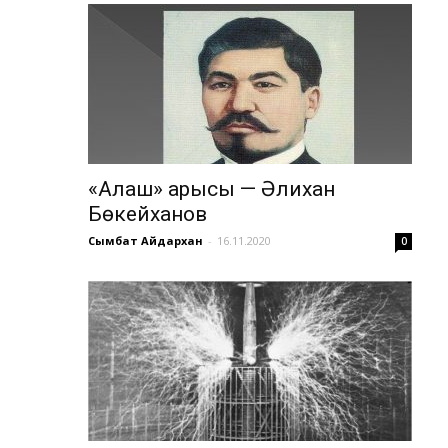
«Алаш» арысы — Әлихан
Бөкейханов
Сымбат Айдархан
-
16.11.2020
0