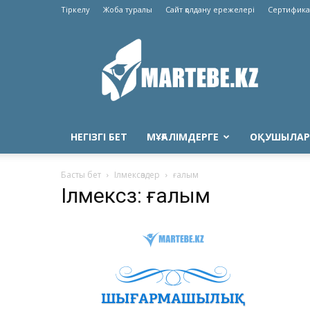
Тіркелу
Жоба туралы
Сайт қолдану ережелері
Сертифика
Martebe.kz
білім
сайты
НЕГІЗГІ БЕТ
МҰҒАЛІМДЕРГЕ
ОҚУШЫЛАР
Басты бет
Ілмексөздер
ғалым
Ілмексөз: ғалым