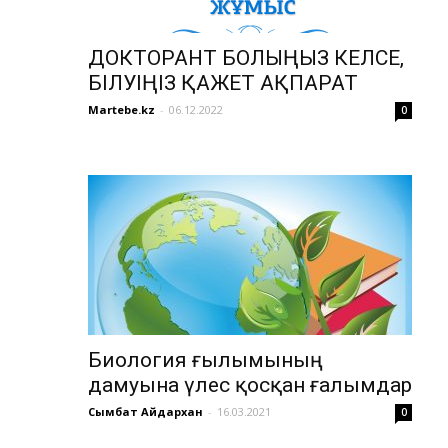
ДОКТОРАНТ БОЛҒЫҢЫЗ КЕЛСЕ,
БІЛУІҢІЗ ҚАЖЕТ АҚПАРАТ
Martebe.kz
-
06.12.2022
0
Биология ғылымының
дамуына үлес қосқан ғалымдар
Сымбат Айдархан
-
16.03.2021
0