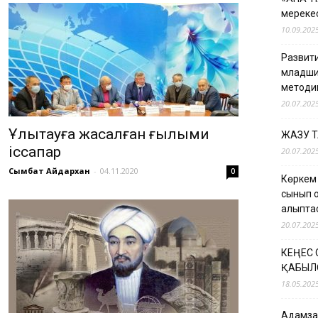
мерекес
10.09.202
Развити
младши
методи
20.07.202
Ұлытауға жасалған ғылыми
ЖАЗУ 
іссапар
20.07.202
Сымбат Айдархан
-
04.11.2020
0
Көркем
сынып о
қалыпт
20.07.202
КЕҢЕС
ҚАБЫЛ
18.05.202
Адамзат