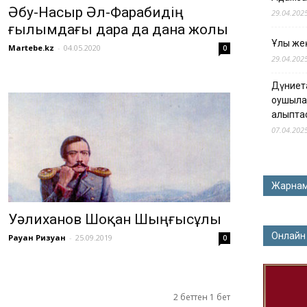
Әбу-Насыр Әл-Фарабидің
29.04.202
ғылымдағы дара да дана жолы
Ұлы жең
Martebe.kz
-
04.05.2020
0
29.04.202
Дүниет
оқушыла
қалыпта
07.04.202
Жарна
Уәлиханов Шоқан Шыңғысұлы
Онлайн
Рауан Ризуан
-
25.09.2019
0
2 беттен 1 бет