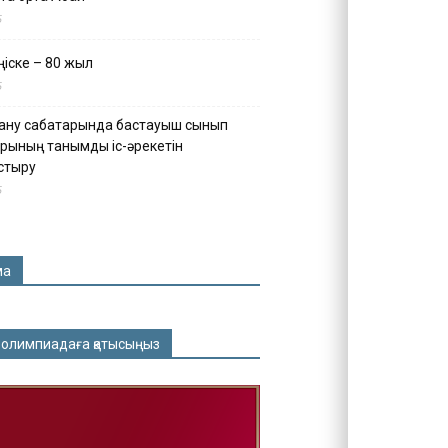
5
іске – 80 жыл
5
ану сабақтарында бастауыш сынып
рының танымдық іс-әрекетін
стыру
5
ма
 олимпиадаға қатысыңыз