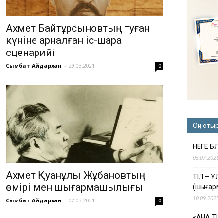
Ахмет Байтұрсыновтың туған
күніне арналған іс-шара
сценарийі
Сымбат Айдархан
-
29.03.2021
0
Оқи оты
НЕГЕ Б
05.07.202
Ахмет Қуанұлы Жұбановтың
ТІЛ – 
өмірі мен шығармашылығы
(шығар
10.09.202
Сымбат Айдархан
-
02.03.2021
0
«АНА Т