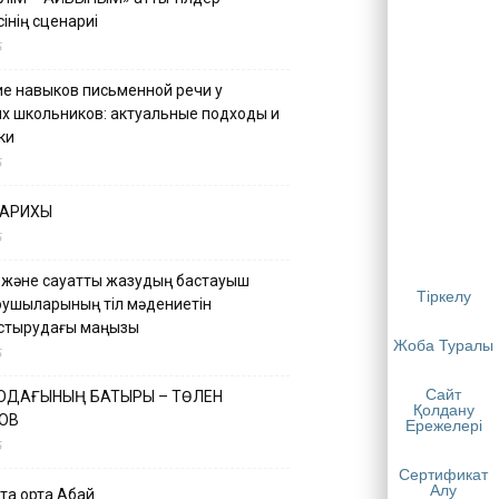
інің сценариі
5
е навыков письменной речи у
х школьников: актуальные подходы и
ки
5
ТАРИХЫ
5
 және сауатты жазудың бастауыш
Тіркелу
қушыларының тіл мәдениетін
астырудағы маңызы
Жоба Туралы
5
Сайт
 ОДАҒЫНЫҢ БАТЫРЫ – ТӨЛЕН
Қолдану
ОВ
Ережелері
5
Сертификат
Алу
қа ортақ Абай