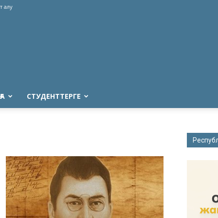
т алу
ҒА
СТУДЕНТТЕРГЕ
Респуб