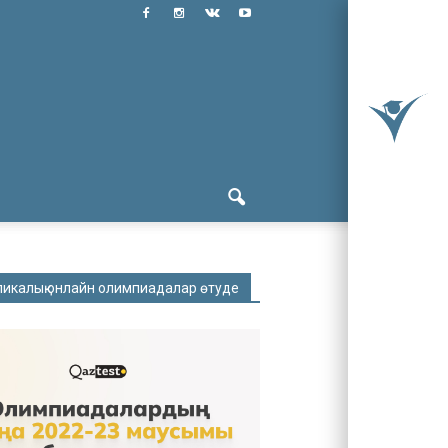
ликалық онлайн олимпиадалар өтуде