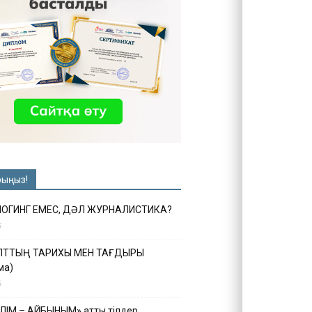
рыңыз!
ЛОГИНГ ЕМЕС, ДӘЛ ЖУРНАЛИСТИКА?
6
ҰЛТТЫҢ ТАРИХЫ МЕН ТАҒДЫРЫ
ма)
5
ІЛІМ – АЙБЫНЫМ» атты тілдер