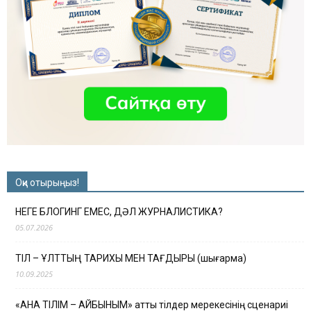
Оқи отырыңыз!
НЕГЕ БЛОГИНГ ЕМЕС, ДӘЛ ЖУРНАЛИСТИКА?
05.07.2026
ТІЛ – ҰЛТТЫҢ ТАРИХЫ МЕН ТАҒДЫРЫ (шығарма)
10.09.2025
«АНА ТІЛІМ – АЙБЫНЫМ» атты тілдер мерекесінің сценариі