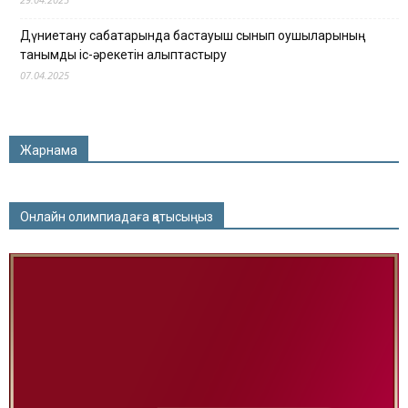
Дүниетану сабақтарында бастауыш сынып оқушыларының
танымдық іс-әрекетін қалыптастыру
07.04.2025
Жарнама
Онлайн олимпиадаға қатысыңыз