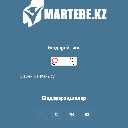
Біздің рейтинг
Бізбен байланысу:
tolegenberikbol@gmail.com
Біздің парақшалар