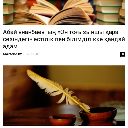
Абай Құнанбаевтың «Он тоғызыншы қара
сөзіндегі» естілік пен білімділікке қандай
адам...
Martebe.kz
-
02.10.2018
0