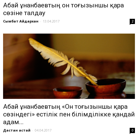
Абай Құнанбаевтың он тоғызыншы қара
сөзіне талдау
Сымбат Айдархан
-
13.04.2017
2
Абай Құнанбаевтың «Он тоғызыншы қара
сөзіндегі» естілік пен білімділікке қандай
адам...
Дастан Қастай
-
04.04.2017
0