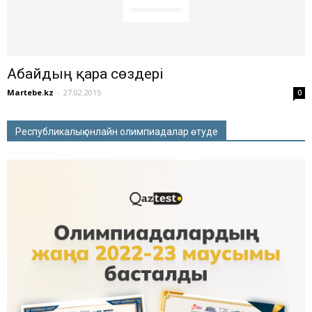
Абайдың қара сөздері
Martebe.kz
-
27.02.2015
0
Республикалық онлайн олимпиадалар өтуде