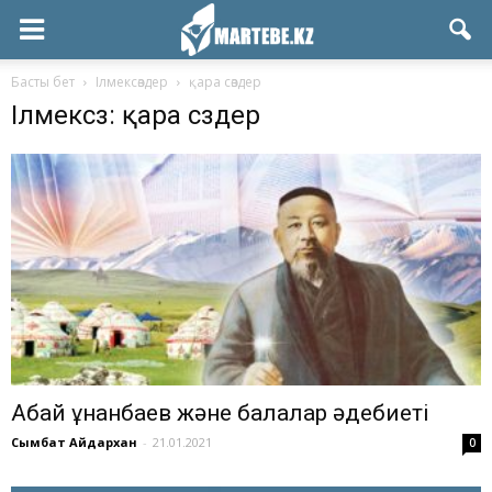
Басты бет
Ілмексөздер
қара сөздер
Ілмексөз: қара сөздер
Абай Құнанбаев және балалар әдебиеті
Сымбат Айдархан
-
21.01.2021
0