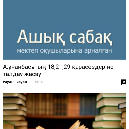
А.Құнанбаевтың 18,21,29 қарасөздеріне
талдау жасау
Рауан Ризуан
-
19.06.2019
0