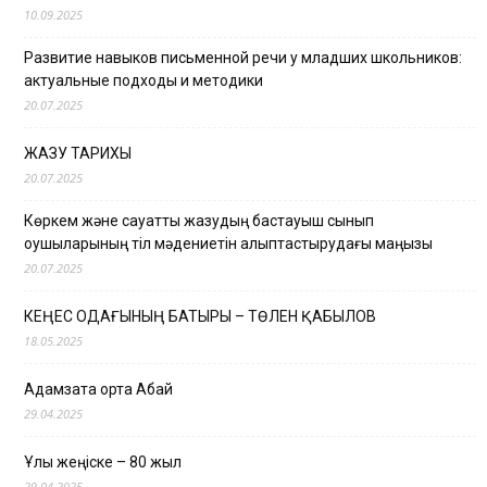
10.09.2025
Развитие навыков письменной речи у младших школьников:
актуальные подходы и методики
20.07.2025
ЖАЗУ ТАРИХЫ
20.07.2025
Көркем және сауатты жазудың бастауыш сынып
оқушыларының тіл мәдениетін қалыптастырудағы маңызы
20.07.2025
КЕҢЕС ОДАҒЫНЫҢ БАТЫРЫ – ТӨЛЕН ҚАБЫЛОВ
18.05.2025
Адамзатқа ортақ Абай
29.04.2025
Ұлы жеңіске – 80 жыл
29.04.2025