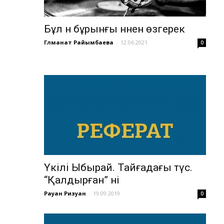
Бұл ән бұрынғы әннен өзгерек
Гүлманат Райымбаева
-
12.06.2021
0
Үкілі Ыбырай. Тайғадағы түс.
“Қалдырған” әні
Рауан Ризуан
-
19.09.2019
0