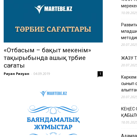
мерекес
10.09.202
Развити
младши
методи
20.07.202
«Отбасым – бақыт мекенім»
тақырыбында ашық тәрбие
ЖАЗУ 
сағаты
20.07.202
Рауан Ризуан
-
04.09.2019
1
Көркем
сынып о
қалыпт
20.07.202
КЕҢЕС
ҚАБЫЛ
18.05.202
Адамзат