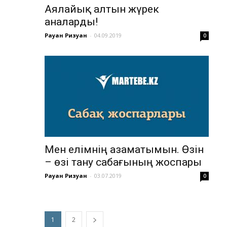
Аялайық алтын жүрек
аналарды!
Рауан Ризуан
-
04.09.2019
0
Мен елімнің азаматымын. Өзін
– өзі тану сабағының жоспары
Рауан Ризуан
-
03.07.2019
0
1
2