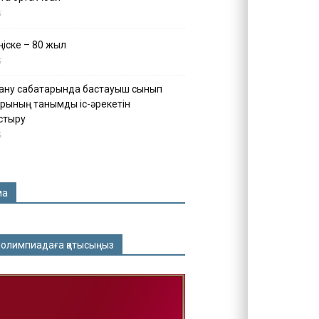
5
іске – 80 жыл
5
ану сабақтарында бастауыш сынып
рының танымдық іс-әрекетін
стыру
5
ма
 олимпиадаға қатысыңыз