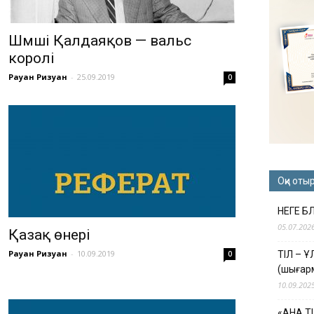
Шәмші Қалдаяқов — вальс
королі
Рауан Ризуан
-
25.09.2019
0
Оқи оты
НЕГЕ Б
05.07.202
Қазақ өнері
Рауан Ризуан
-
10.09.2019
0
ТІЛ – 
(шығар
10.09.202
«АНА Т