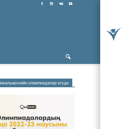
ликалық онлайн олимпиадалар өтуде