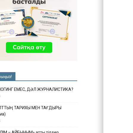
рыңыз!
ЛОГИНГ ЕМЕС, ДӘЛ ЖУРНАЛИСТИКА?
6
ҰЛТТЫҢ ТАРИХЫ МЕН ТАҒДЫРЫ
ма)
5
ІЛІМ – АЙБЫНЫМ» атты тілдер