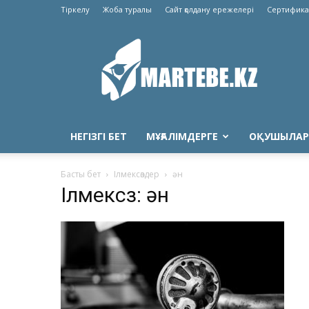
Тіркелу
Жоба туралы
Сайт қолдану ережелері
Сертифика
Martebe.kz
білім
сайты
НЕГІЗГІ БЕТ
МҰҒАЛІМДЕРГЕ
ОҚУШЫЛАР
Басты бет
Ілмексөздер
ән
Ілмексөз: ән