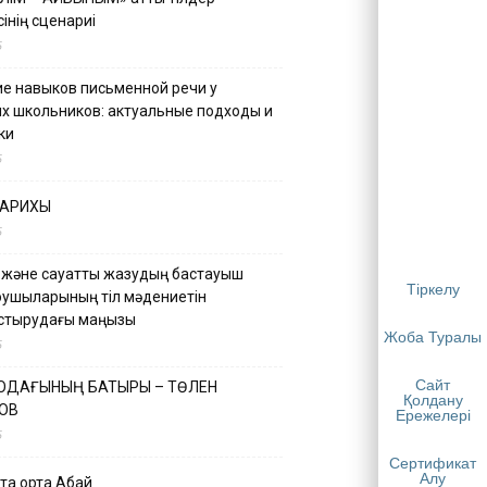
інің сценариі
5
е навыков письменной речи у
х школьников: актуальные подходы и
ки
5
ТАРИХЫ
5
 және сауатты жазудың бастауыш
Тіркелу
қушыларының тіл мәдениетін
астырудағы маңызы
Жоба Туралы
5
Сайт
 ОДАҒЫНЫҢ БАТЫРЫ – ТӨЛЕН
Қолдану
ОВ
Ережелері
5
Сертификат
Алу
қа ортақ Абай