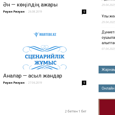
Ән — көңілдің ажары
29.04.202
Рауан Ризуан
-
26.08.2019
0
Ұлы жең
29.04.202
Дүниет
оқушыла
қалыпта
07.04.202
Жарна
Аналар — асыл жандар
Рауан Ризуан
-
27.06.2019
0
Онлайн
2 беттен 1 бет