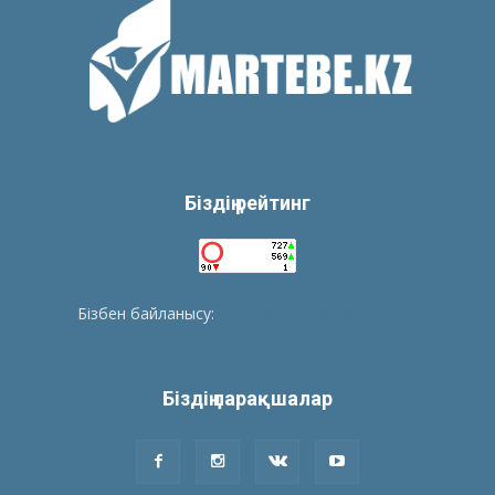
Біздің рейтинг
Бізбен байланысу:
tolegenberikbol@gmail.com
Біздің парақшалар