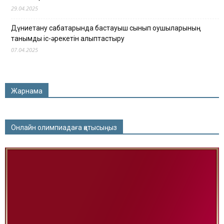
29.04.2025
Дүниетану сабақтарында бастауыш сынып оқушыларының
танымдық іс-әрекетін қалыптастыру
07.04.2025
Жарнама
Онлайн олимпиадаға қатысыңыз