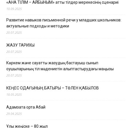
«АНА ТІЛІМ – АЙБЫНЫМ» атты тілдер мерекесінің сценариі
10.09.2025
Развитие навыков письменной речи у младших школьников:
актуальные подходы и методики
20.07.2025
ЖАЗУ ТАРИХЫ
20.07.2025
Көркем және сауатты жазудың бастауыш сынып
оқушыларының тіл мәдениетін қалыптастырудағы маңызы
20.07.2025
КЕҢЕС ОДАҒЫНЫҢ БАТЫРЫ – ТӨЛЕН ҚАБЫЛОВ
18.05.2025
Адамзатқа ортақ Абай
29.04.2025
Ұлы жеңіске – 80 жыл