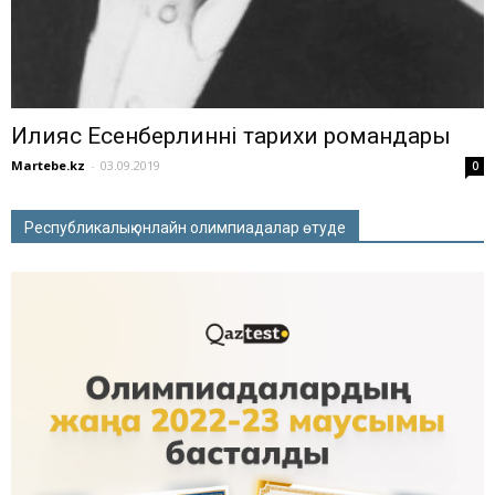
Илияс Есенберлиннің тарихи романдары
Martebe.kz
-
03.09.2019
0
Республикалық онлайн олимпиадалар өтуде