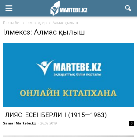
Басты бет
Ілмексөздер
Алмас қылыш
Ілмексөз: Алмас қылыш
ІЛИЯС ЕСЕНБЕРЛИН (1915—1983)
Samal Martebe.kz
-
26.09.2019
0