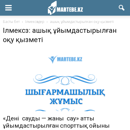
Басты бет
Ілмексөздер
ашық ұйымдастырылған оқу қызметі
Ілмексөз: ашық ұйымдастырылған
оқу қызметі
«Дені саудың — жаны сау» атты
ұйымдастырылған спорттық ойыны