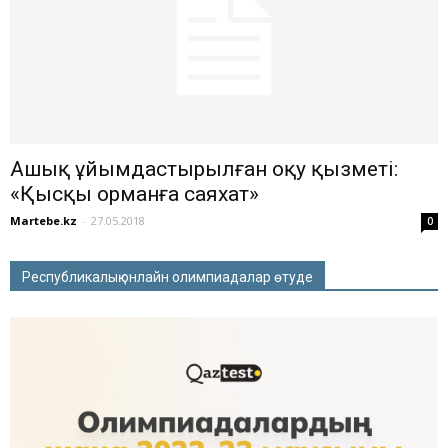
Ашық ұйымдастырылған оқу қызметі:
«Қысқы орманға саяхат»
Martebe.kz
-
27.05.2018
0
Республикалық онлайн олимпиадалар өтуде