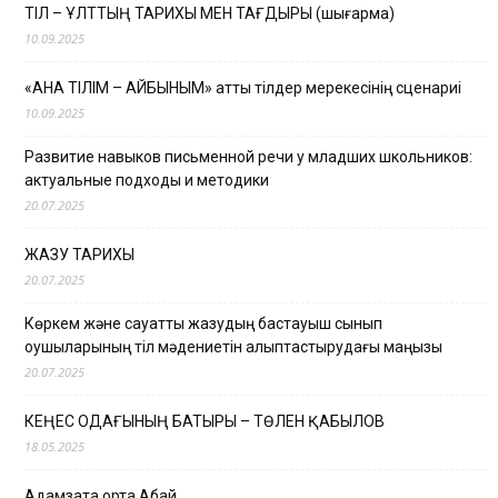
ТІЛ – ҰЛТТЫҢ ТАРИХЫ МЕН ТАҒДЫРЫ (шығарма)
10.09.2025
«АНА ТІЛІМ – АЙБЫНЫМ» атты тілдер мерекесінің сценариі
10.09.2025
Развитие навыков письменной речи у младших школьников:
актуальные подходы и методики
20.07.2025
ЖАЗУ ТАРИХЫ
20.07.2025
Көркем және сауатты жазудың бастауыш сынып
оқушыларының тіл мәдениетін қалыптастырудағы маңызы
20.07.2025
КЕҢЕС ОДАҒЫНЫҢ БАТЫРЫ – ТӨЛЕН ҚАБЫЛОВ
18.05.2025
Адамзатқа ортақ Абай