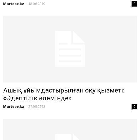
Martebe.kz
-
18.06.2019
0
Ашық ұйымдастырылған оқу қызметі:
«Әдептілік әлемінде»
Martebe.kz
-
27.05.2018
0