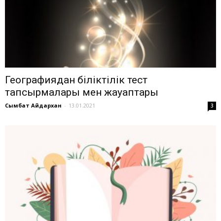
Географиядан біліктілік тест
тапсырмалары мен жауаптары
Сымбат Айдархан
-
13.01.2021
3