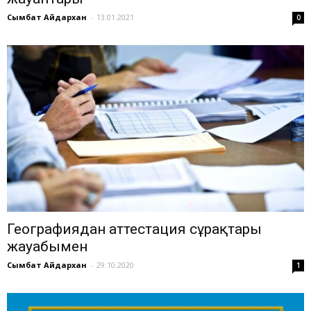
Сымбат Айдархан
-
13.01.2021
0
Географиядан аттестация сұрақтары
жауабымен
Сымбат Айдархан
-
29.10.2020
1