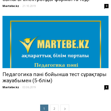
Martebe.kz
-
21.10.2019
0
Педагогика пәні бойынша тест сұрақтары
жауабымен (5-бөлім)
Martebe.kz
-
03.06.2019
8
1
2