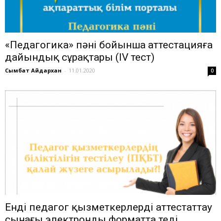
«Педагогика» пәні бойынша аттестацияға
дайындық сұрақтары (ІV тест)
Сымбат Айдархан
-
11.01.2020
0
Енді педагог қызметкерлерді аттестаттау
сынағы электронды форматта өтеді