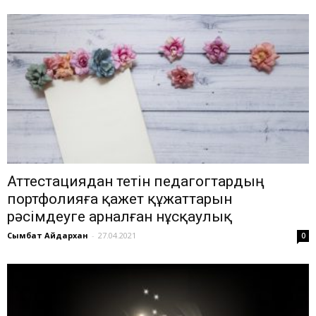
Аттестациядан өтетін педагогтардың
портфолияға қажет құжаттарын
рәсімдеуге арналған нұсқаулық
Сымбат Айдархан
-
27.04.2021
0