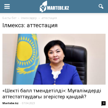
Басты бет
Ілмексөздер
аттестация
Ілмексөз: аттестация
«Шекті балл төмендетілді»: Мұғалімдерді
аттестаттаудағы өзгерістер қандай?
Martebe.kz
-
07.04.2023
0