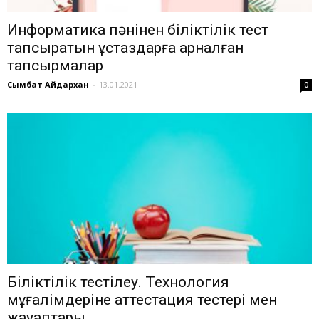
Информатика пәнінен біліктілік тест
тапсыратын ұстаздарға арналған
тапсырмалар
Сымбат Айдархан
-
13.01.2021
0
Біліктілік тестілеу. Технология
мұғалімдеріне аттестация тестері мен
жауаптары