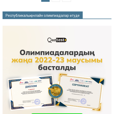
Республикалық онлайн олимпиадалар өтуде