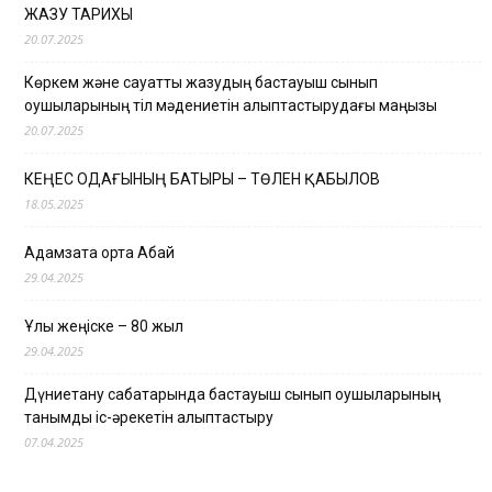
ЖАЗУ ТАРИХЫ
20.07.2025
Көркем және сауатты жазудың бастауыш сынып
оқушыларының тіл мәдениетін қалыптастырудағы маңызы
20.07.2025
КЕҢЕС ОДАҒЫНЫҢ БАТЫРЫ – ТӨЛЕН ҚАБЫЛОВ
18.05.2025
Адамзатқа ортақ Абай
29.04.2025
Ұлы жеңіске – 80 жыл
29.04.2025
Дүниетану сабақтарында бастауыш сынып оқушыларының
танымдық іс-әрекетін қалыптастыру
07.04.2025