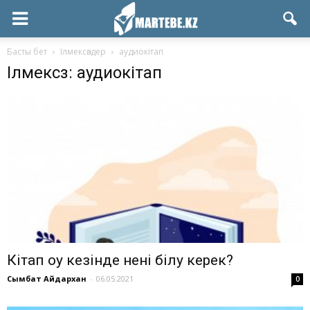
Басты бет
Ілмексөздер
аудиокітап
Ілмексөз: аудиокітап
Кітап оқу кезінде нені білу керек?
Сымбат Айдархан
-
06.05.2021
0