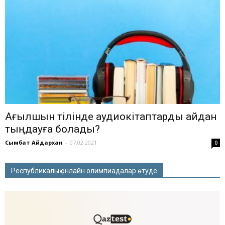
Ағылшын тілінде аудиокітаптарды қайдан
тыңдауға болады?
Сымбат Айдархан
-
07.02.2021
0
Республикалық онлайн олимпиадалар өтуде