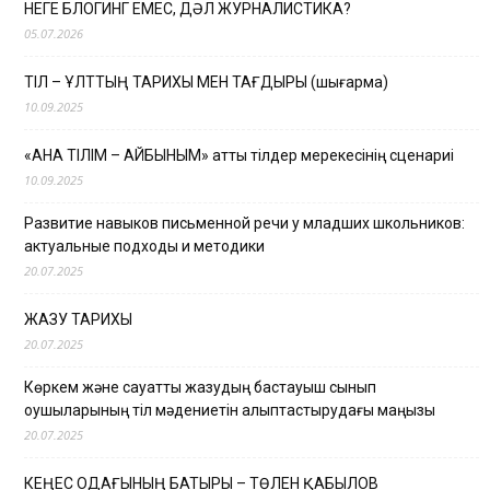
НЕГЕ БЛОГИНГ ЕМЕС, ДӘЛ ЖУРНАЛИСТИКА?
05.07.2026
ТІЛ – ҰЛТТЫҢ ТАРИХЫ МЕН ТАҒДЫРЫ (шығарма)
10.09.2025
«АНА ТІЛІМ – АЙБЫНЫМ» атты тілдер мерекесінің сценариі
10.09.2025
Развитие навыков письменной речи у младших школьников:
актуальные подходы и методики
20.07.2025
ЖАЗУ ТАРИХЫ
20.07.2025
Көркем және сауатты жазудың бастауыш сынып
оқушыларының тіл мәдениетін қалыптастырудағы маңызы
20.07.2025
КЕҢЕС ОДАҒЫНЫҢ БАТЫРЫ – ТӨЛЕН ҚАБЫЛОВ