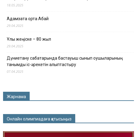
18.05.2025
Адамзатқа ортақ Абай
29.04.2025
Ұлы жеңіске – 80 жыл
29.04.2025
Дүниетану сабақтарында бастауыш сынып оқушыларының
танымдық іс-әрекетін қалыптастыру
07.04.2025
Жарнама
Онлайн олимпиадаға қатысыңыз