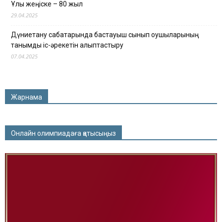
Ұлы жеңіске – 80 жыл
29.04.2025
Дүниетану сабақтарында бастауыш сынып оқушыларының
танымдық іс-әрекетін қалыптастыру
07.04.2025
Жарнама
Онлайн олимпиадаға қатысыңыз