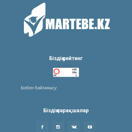
Біздің рейтинг
Бізбен байланысу:
tolegenberikbol@gmail.com
Біздің парақшалар