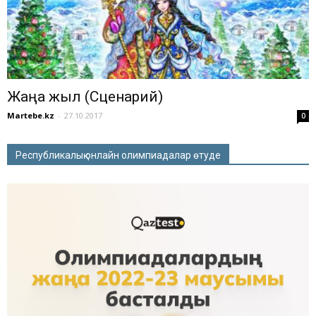
Жаңа жыл (Сценарий)
Martebe.kz
-
27.10.2017
0
Республикалық онлайн олимпиадалар өтуде