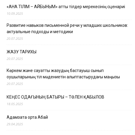
«АНА ТІЛІМ – АЙБЫНЫМ» атты тілдер мерекесінің сценариі
10.09.2025
Развитие навыков письменной речи у младших школьников:
актуальные подходы и методики
20.07.2025
ЖАЗУ ТАРИХЫ
20.07.2025
Көркем және сауатты жазудың бастауыш сынып
оқушыларының тіл мәдениетін қалыптастырудағы маңызы
20.07.2025
КЕҢЕС ОДАҒЫНЫҢ БАТЫРЫ – ТӨЛЕН ҚАБЫЛОВ
18.05.2025
Адамзатқа ортақ Абай
29.04.2025