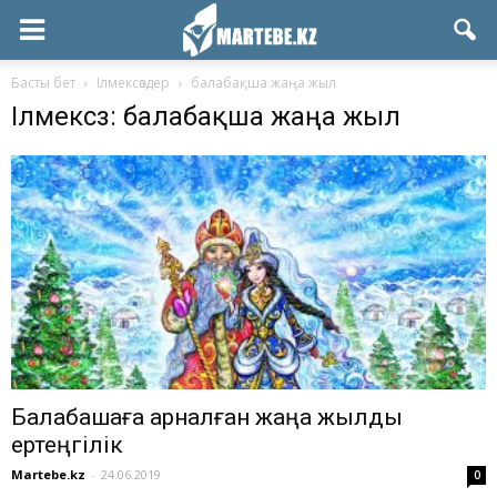
Басты бет
Ілмексөздер
балабақша жаңа жыл
Ілмексөз: балабақша жаңа жыл
Балабақшаға арналған жаңа жылдық
ертеңгілік
Martebe.kz
-
24.06.2019
0