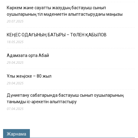
Көркем және сауатты жазудың бастауыш сынып
оқушыларының тіл мәдениетін қалыптастырудағы маңызы
20.07.2025
КЕҢЕС ОДАҒЫНЫҢ БАТЫРЫ – ТӨЛЕН ҚАБЫЛОВ
18.05.2025
Адамзатқа ортақ Абай
29.04.2025
Ұлы жеңіске – 80 жыл
29.04.2025
Дүниетану сабақтарында бастауыш сынып оқушыларының
танымдық іс-әрекетін қалыптастыру
07.04.2025
Жарнама