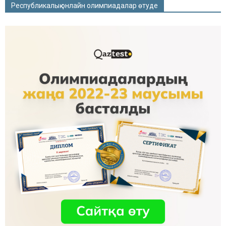
Республикалық онлайн олимпиадалар өтуде