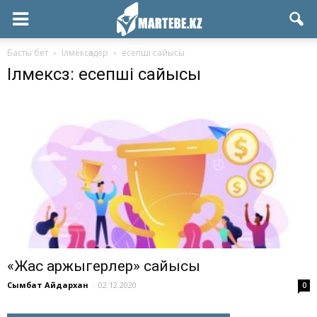
Басты бет
Ілмексөздер
есепші сайысы
Ілмексөз: есепші сайысы
«Жас қаржыгерлер» сайысы
Сымбат Айдархан
-
02.12.2020
0