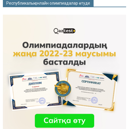
Республикалық онлайн олимпиадалар өтуде