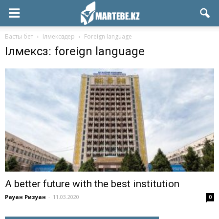
Басты бет
Ілмексөздер
Foreign language
Ілмексөз: foreign language
A better future with the best institution
Рауан Ризуан
-
11.03.2020
0