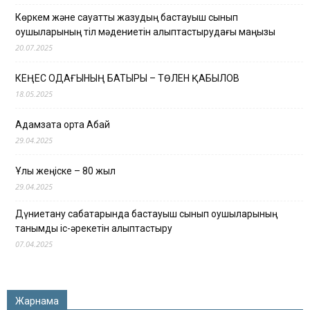
Көркем және сауатты жазудың бастауыш сынып
оқушыларының тіл мәдениетін қалыптастырудағы маңызы
20.07.2025
КЕҢЕС ОДАҒЫНЫҢ БАТЫРЫ – ТӨЛЕН ҚАБЫЛОВ
18.05.2025
Адамзатқа ортақ Абай
29.04.2025
Ұлы жеңіске – 80 жыл
29.04.2025
Дүниетану сабақтарында бастауыш сынып оқушыларының
танымдық іс-әрекетін қалыптастыру
07.04.2025
Жарнама