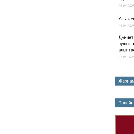
29.04.202
Ұлы жең
29.04.202
Дүниет
оқушыла
қалыпта
07.04.202
Жарна
Онлайн