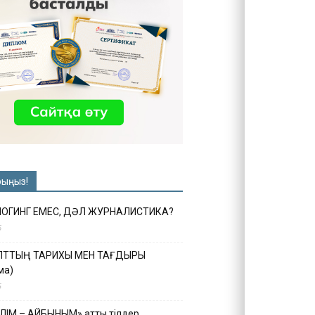
рыңыз!
ЛОГИНГ ЕМЕС, ДӘЛ ЖУРНАЛИСТИКА?
6
ҰЛТТЫҢ ТАРИХЫ МЕН ТАҒДЫРЫ
ма)
5
ІЛІМ – АЙБЫНЫМ» атты тілдер