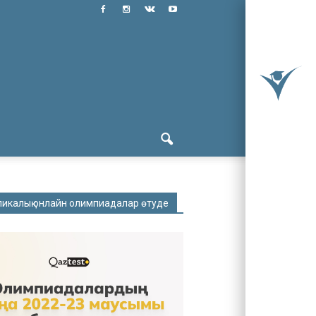
ликалық онлайн олимпиадалар өтуде