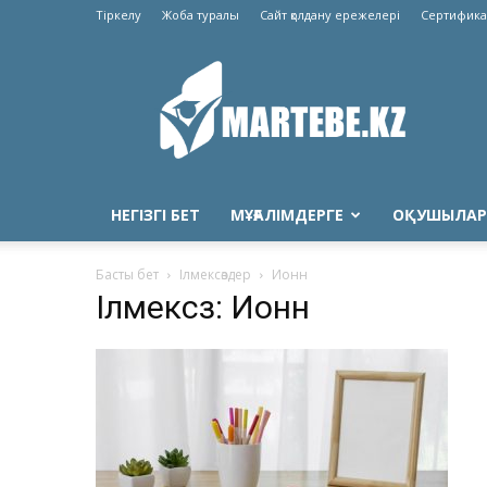
Тіркелу
Жоба туралы
Сайт қолдану ережелері
Сертифика
Martebe.kz
білім
сайты
НЕГІЗГІ БЕТ
МҰҒАЛІМДЕРГЕ
ОҚУШЫЛАР
Басты бет
Ілмексөздер
Ионн
Ілмексөз: Ионн