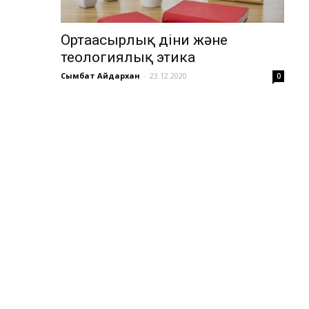
Ортағасырлық діни және
теологиялық этика
Сымбат Айдархан
-
23.12.2020
0