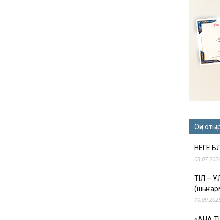
Оқи оты
НЕГЕ Б
05.07.202
ТІЛ – 
(шығар
10.09.202
«АНА Т