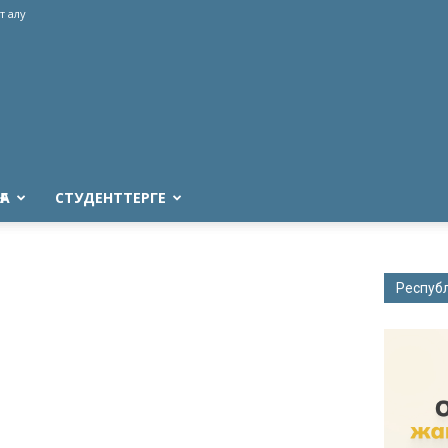
т алу
ҒА
СТУДЕНТТЕРГЕ
Респуб