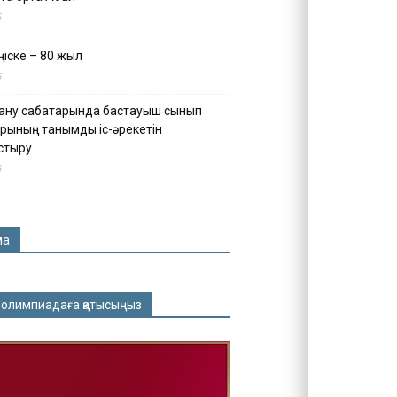
5
іске – 80 жыл
5
ану сабақтарында бастауыш сынып
рының танымдық іс-әрекетін
стыру
5
ма
 олимпиадаға қатысыңыз