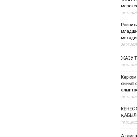
мерекес
10.09.202
Развити
младши
методи
20.07.202
ЖАЗУ 
20.07.202
Көркем
сынып о
қалыпт
20.07.202
КЕҢЕС
ҚАБЫЛ
18.05.202
Адамзат