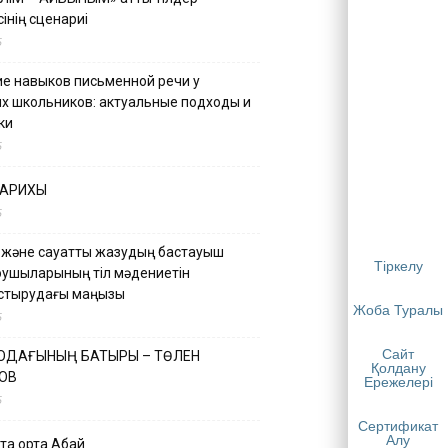
інің сценариі
5
е навыков письменной речи у
х школьников: актуальные подходы и
ки
5
ТАРИХЫ
5
 және сауатты жазудың бастауыш
Тіркелу
қушыларының тіл мәдениетін
астырудағы маңызы
Жоба Туралы
5
Сайт
 ОДАҒЫНЫҢ БАТЫРЫ – ТӨЛЕН
Қолдану
ОВ
Ережелері
5
Сертификат
Алу
қа ортақ Абай