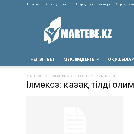
Тіркелу
Жоба туралы
Сайт қолдану ережелері
Сертифика
Martebe.kz
білім
сайты
НЕГІЗГІ БЕТ
МҰҒАЛІМДЕРГЕ
ОҚУШЫЛАР
Басты бет
Ілмексөздер
қазақ тілді олимпиаад
Ілмексөз: қазақ тілді ол