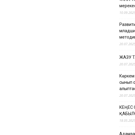
мерекес
10.09.202
Развити
младши
методи
20.07.202
ЖАЗУ 
20.07.202
Көркем
сынып о
қалыпт
20.07.202
КЕҢЕС
ҚАБЫЛ
18.05.202
Адамзат