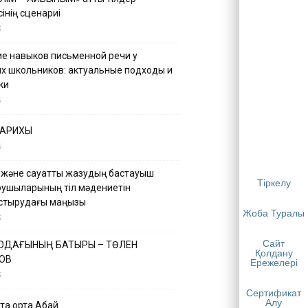
інің сценариі
5
е навыков письменной речи у
х школьников: актуальные подходы и
ки
5
ТАРИХЫ
5
 және сауатты жазудың бастауыш
Тіркелу
қушыларының тіл мәдениетін
астырудағы маңызы
Жоба Туралы
5
Сайт
 ОДАҒЫНЫҢ БАТЫРЫ – ТӨЛЕН
Қолдану
ОВ
Ережелері
5
Сертификат
Алу
қа ортақ Абай