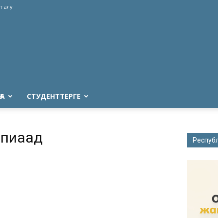
т алу
ҒА
СТУДЕНТТЕРГЕ
импиаад
Респуб