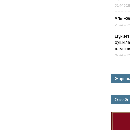
29.04.202
Ұлы жең
29.04.202
Дүниет
оқушыла
қалыпта
07.04.202
Жарна
Онлайн