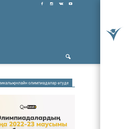
ликалық онлайн олимпиадалар өтуде