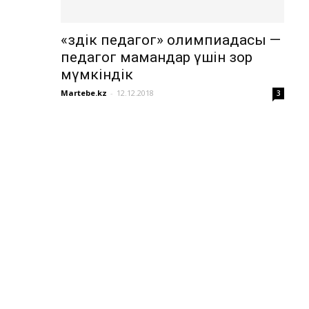
«Үздік педагог» олимпиадасы —
педагог мамандар үшін зор
мүмкіндік
Martebe.kz
-
12.12.2018
3