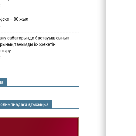
5
іске – 80 жыл
5
ану сабақтарында бастауыш сынып
рының танымдық іс-әрекетін
стыру
5
ма
 олимпиадаға қатысыңыз