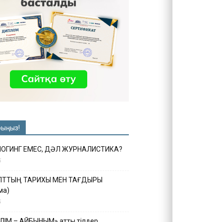
рыңыз!
ЛОГИНГ ЕМЕС, ДӘЛ ЖУРНАЛИСТИКА?
6
ҰЛТТЫҢ ТАРИХЫ МЕН ТАҒДЫРЫ
ма)
5
ІЛІМ – АЙБЫНЫМ» атты тілдер