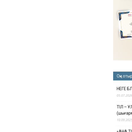
Оқи оты
НЕГЕ Б
05.07.202
ТІЛ – 
(шығар
10.09.202
«АНА Т