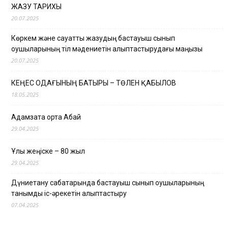
ЖАЗУ ТАРИХЫ
20.07.2025
Көркем және сауатты жазудың бастауыш сынып
оқушыларының тіл мәдениетін қалыптастырудағы маңызы
20.07.2025
КЕҢЕС ОДАҒЫНЫҢ БАТЫРЫ – ТӨЛЕН ҚАБЫЛОВ
18.05.2025
Адамзатқа ортақ Абай
29.04.2025
Ұлы жеңіске – 80 жыл
29.04.2025
Дүниетану сабақтарында бастауыш сынып оқушыларының
танымдық іс-әрекетін қалыптастыру
07.04.2025